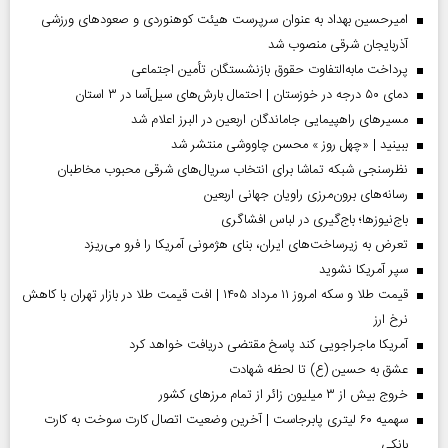
امیرحسین بهداد به عنوان سرپرست هیئت کوهنوردی و صعودهای ورزشی
آذربایجان شرقی منصوب شد
پرداخت مابه‌التفاوت حقوق بازنشستگان تأمین اجتماعی
دمای ۵۰ درجه در خوزستان | احتمال بارش‌های سیل‌آسا در ۳ استان
مسیر‌های راهپیمایی جاماندگان اربعین در البرز اعلام شد
ببینید | «چهل روز » محسن چاووشی منتشر شد
نظرسنجی شبکه تماشا برای انتخاب سریال‌های شرقی محبوب مخاطبان
رسانه‌های برون‌مرزی راویان جهانی اربعین
باج‌نیوزها؛ باج‌گیری در لباس افشاگری
تعرض به زیرساخت‌های ایران، بنای هژمونی آمریکا را فرو می‌ریزد
سپر آمریکا نشوید
قیمت طلا و سکه امروز ۱۱ مرداد ۱۴۰۵ | افت قیمت طلا در بازار تهران با کاهش
نرخ ارز
آمریکا ماجراجویی کند پاسخ مقتضی دریافت خواهد کرد
عشق به حسین (ع) تا لحظه شهادت
خروج بیش از ۳ میلیون زائر از تمام مرز‌های کشور
سهمیه ۶۰ لیتری پابرجاست | آخرین وضعیت اتصال کارت سوخت به کارت
بانکی