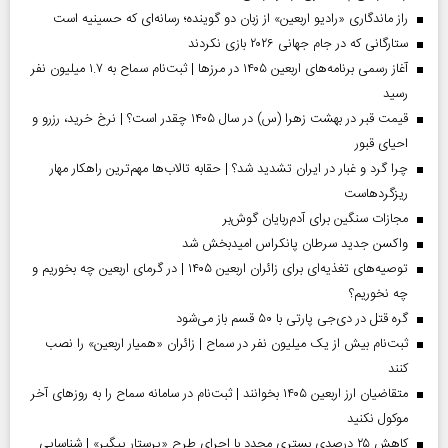
راز ماندگاری «رادیو اربعین» از زبان دو گوینده؛ رسانه‌ای که حسینیه است
ستارگانی که در جام جهانی ۲۰۲۶ بازی نکردند
آغاز رسمی برنامه‌های اربعین ۱۴۰۵ در مرز‌ها | ثبت‌نام سماح به ۱.۷ میلیون نفر
رسید
قیمت قبر در بهشت زهرا (س) در سال ۱۴۰۵ چقدر است؟ | نرخ خرید، رزرو و
احیای قبور
چرا گرد و غبار در ایران تشدید شد؟ | حقابه تالاب‌ها مهم‌ترین راهکار مهار
ریزگردهاست
مجازات سنگین برای آدم‌ربایان گوش‌بر
واکسن جدید سرطان پانکراس امیدبخش شد
توصیه‌های تغذیه‌ای برای زائران اربعین ۱۴۰۵ | در گرمای اربعین چه بخوریم و
چه نخوریم؟
گره قتل در دی‌جی پارتی با ۵۰ قسم باز می‌شود
ثبت‌نام بیش از یک میلیون نفر در سماح | زائران «همیار اربعین» را نصب
کنند
متقاضیان ارز اربعین ۱۴۰۵ بخوانند | ثبت‌نام در سامانه سماح را به روز‌های آخر
موکول نکنید
کاهش ۲۵ درصدی بستری مجدد با اجرای طرح «پرستار پیگیر» | شناسایی