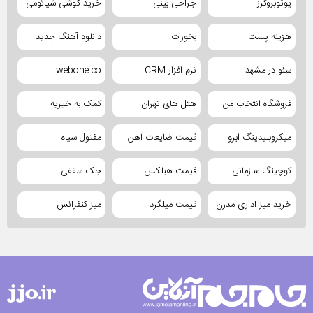
یوتوبروکرز
جراحی بینی
خرید گوشی شیائومی
هزینه پست
بخورات
دانلود آهنگ جدید
سئو در مشهد
نرم افزار CRM
webone.co
فروشگاه انتخاب من
هتل های تهران
کمک به خیریه
میکروبلیدینگ ابرو
قیمت ضایعات آهن
مفتول سیاه
کوچینگ سازمانی
قیمت هبلکس
جک سقفی
خرید میز اداری مدرن
قیمت میلگرد
میز کنفرانس