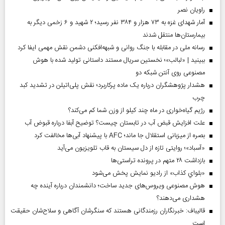
راویان نصر
آمار شهدای غزه به ۷۳ هزار و ۳۸۴ نفر رسید؛ ۲ شهید و ۶ زخمی دیگر به
بیمارستان‌ها منتقل شدند
رسانه ملی در مقابله با جنگ روانی و شبهه‌افکنی دشمن نقش مهمی ایفا کرد
ببینید | «لبالب»؛ نخستین سریال مستند داستانی تولید شده با هوش
مصنوعی روی آنتن شبکه دو
هشدار پژوهشگران درباره یک ماده پرکاربرد؛ نقش پلی‌اتیلن در تشدید کبد
چرب
رژیم گیاه‌خواری در ماه چند کیلو از وزن شما کم می‌کند؟
علت افزایش قبض آب در تابستان چیست؟ توضیح آبفا درباره قبوض آب
بصره از میزبانی استقلال جا ماند؛ AFC با پیشنهاد آبی‌ها مخالفت کرد
«آسباد»؛ روایتی تازه از دل سیستان به قاب تلویزیون می‌آید
بازداشت ۲۸ متهم در پرونده تراستی‌ها
«بلواي کذاب» از رادیو نمایش پخش می‌شود
هوش مصنوعی ویروس‌های جدید ساخت؛ دانشمندان درباره آینده چه
هشداری می‌دهند؟
قالیباف: خبرنگاران رزمندگانی هستند که سنگرشان آگاهی و سلاح‌شان حقیقت
است