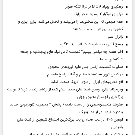
رهگیری پهپاد MQ9 بر فراز تنگه هرمز
درگیری مرگبار ۲ پسرخاله در پارک
همه مردمی که این سختی‌ها را می‌بینند و تحمل می‌کنند، برای ایران و
کشورشان این کاررا انجام می‌دهند
‌زائران سبز
پاسخ قانون به خشونت در قاب اینستاگرام
آخر هفته چه فیلمی ببینیم؟ فهرست کامل فیلم‌های پنجشنبه و جمعه
شبکه‌های سیما
عملیات گسترده ارتش یمن علیه نیروهای سعودی
در کمین تروریست‌ها هستیم و آماده پاسخ قاطعیم
لغو تحریم‌های ایران از سوی آمریکا صحت ندارد
ویژه‌برنامه‌های اربعین شبکه‌های سیما اعلام شد؛ از ارتباط زنده با کربلا تا روایت
بزرگ‌ترین اجتماع معنوی جهان
هنرمند منحصر‌به‌فردی را از دست دادیم/ پخش ۲ مجموعه تلویزیونی جدید
زنده‌یاد عبدی در آینده نزدیک
اربعین ۱۴۰۵ در قاب صدا؛ روایت بزرگ‌ترین اجتماع شیعیان از شبکه‌های
رادیویی
پزشکیان: باید دشمن را وادار کنیم به آنچه امضا کرده پایبند بماند