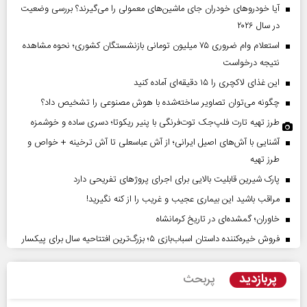
آیا خودروهای خودران جای ماشین‌های معمولی را می‌گیرند؟ بررسی وضعیت
در سال ۲۰۲۶
استعلام وام ضروری ۷۵ میلیون تومانی بازنشستگان کشوری؛ نحوه مشاهده
نتیجه درخواست
این غذای لاکچری را ۱۵ دقیقه‌ای آماده کنید
چگونه می‌توان تصاویر ساخته‌شده با هوش مصنوعی را تشخیص داد؟
طرز تهیه تارت فلپ‌جک توت‌فرنگی با پنیر ریکوتا؛ دسری ساده و خوشمزه
آشنایی با آش‌های اصیل ایرانی؛ از آش عباسعلی تا آش ترخینه + خواص و
طرز تهیه
پارک شیرین قابلیت‌ بالایی برای اجرای پروژهای تفریحی دارد
مراقب باشید این بیماری عجیب و غریب را از کنه نگیرید!
خاوران؛ گمشده‌ای در تاریخ کرمانشاه
فروش خیره‌کننده داستان اسباب‌بازی ۵؛ بزرگ‌ترین افتتاحیه سال برای پیکسار
پربازدید
پربحث