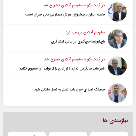
در گفت‌و‌گو با جام‌جم آنلاین تشریح شد
فاصله ایران با پیشرو‌ان هوش مصنوعی قابل جبران است
جام‌جم آنلاین بررسی کرد
باج‌نیوزها؛ باج‌گیری در لباس افشاگری
در گفت‌و‌گو با جام‌جم آنلاین مطرح شد
شیر مادر جایگزین ندارد | نوزادان را از فواید آن محروم نکنیم
فرهنگ اهدای خون باید نسل به نسل منتقل شود
نیازمندی ها