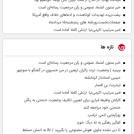
فرمانده نهاجا: در دفاع از ملت ایران جان برکف خواهیم بود
خبر ستون اعتماد عمومی و رکن مرجعیت رسانه‌ای است
پشت‌پرده تهدیدات کوتاه‏‌مدت و ادعا‌های خلاف واقع آمریکا
صفحات‌نخست‌روزنامه ها‌ی پنجشنبه‌۱۵ مردادماه
امیر سرتیپ اکرمی‌نیا: ارتش کاملا آماده است
ارائه بیش از ۲ میلیون خدمت بهداشتی در اربعین حسینی
عملیات گسترده ارتش یمن علیه نیروهای سعودی
تازه ها
حکایت یک تاریخ و دو زندگی
بازداشت ۲۱ مزدور موساد و ۴ شرور مسلح در استان کرمان
خبر ستون اعتماد عمومی و رکن مرجعیت رسانه‌ای است
کالابرگ سه گروه مشمول شارژ شد
ببینید | وضعیت تردد زائران اربعین در مرز خسروی در گفتگو با منوچهر
چوبه دار، فرجام قاتلان دختربچه و مرد صاحبخانه
حبیبی استاندار کرمانشاه
اسرائیل به دنبال تخریب روند صلح و بی‌ثبات کردن سوریه و غزه است
اینترنت بی افسار
پیام تسلیت رسانه ملی در پی درگذشت استاد ابوالقاسم قاسم‌زاده
امیر سرتیپ اکرمی‌نیا: ارتش کاملا آماده است
ببینید | وضعیت تردد زائران اربعین در مرز خسروی در گفتگو با منوچهر
کارکنان وظیفه فراری برای تعیین تکلیف وضعیت خدمتی به یگان
حبیبی استاندار کرمانشاه
خدمتی خود مراجعه کنند
بازداشت قاتل کارگر باربری در باغ‌ویلا
زورآزمایی اتمی ترامپ
زورآزمایی اتمی ترامپ
کفگیر رهگیر به ته دیگ خورد
اینترنت بی افسار
تا دیر نشده جلوی هوش مصنوعی را بگیرید / AI به انسان مسلط