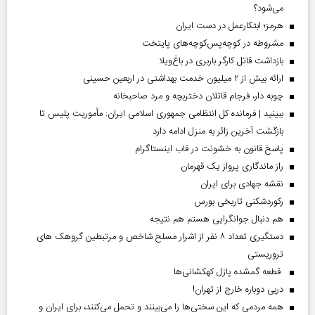
ببینید | فرمانده کل انتظامی جمهوری اسلامی ایران­: مأموریت پلیس تا
می‌شود؟
بازگشت آخرین زائر به منزل ادامه دارد
هرمز؛ ابتکارعمل در دست ایران
ببینید | خود فروخته‌ها چطور با موساد همکاری می‌کردند؟
مشروطه در کوچه‌پس‌کوچه‌های پایتخت
ببینید | اتحاد مقدس، از اصولی‌ترین امور است
بازداشت قاتل کارگر باربری در باغ‌ویلا
گفتگوی تلفنی وزرای امور خارجه ایران و موریتانی
ارائه بیش از ۲ میلیون خدمت بهداشتی در اربعین حسینی
کارکنان وظیفه فراری برای تعیین تکلیف وضعیت خدمتی به یگان
چوبه دار، فرجام قاتلان دختربچه و مرد صاحبخانه
خدمتی خود مراجعه کنند
ببینید | فرمانده کل انتظامی جمهوری اسلامی ایران­: مأموریت پلیس تا
هم دنبال جوانگرایی هستم هم نتیجه
بازگشت آخرین زائر به منزل ادامه دارد
کفگیر رهگیر به ته دیگ خورد
پاسخ قانون به خشونت در قاب اینستاگرام
قطعه گمشده پازل کهکشانی‌ها
راز ماندگاری پرواز یک قهرمان
نقشه جهادی برای ایران
رکوردشکنی تاریخی بورس
هم دنبال جوانگرایی هستم هم نتیجه
دستگیری تعداد ۸ نفر از اشرار مسلح شاخص و مرتبطین گروهک های
تروریستی
قطعه گمشده پازل کهکشانی‌ها
دربی دوباره خارج از تهران!
همه مردمی که این سختی‌ها را می‌بینند و تحمل می‌کنند، برای ایران و