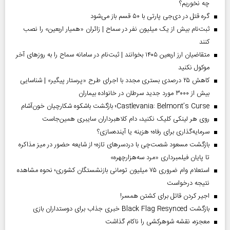
چه نخوریم؟
گره قتل در دی‌جی پارتی با ۵۰ قسم باز می‌شود
ثبت‌نام بیش از یک میلیون نفر در سماح | زائران «همیار اربعین» را نصب
کنند
متقاضیان ارز اربعین ۱۴۰۵ بخوانند | ثبت‌نام در سامانه سماح را به روز‌های آخر
موکول نکنید
کاهش ۲۵ درصدی بستری مجدد با اجرای طرح «پرستار پیگیر» | شناسایی
بیش از ۳۰۰۰ مورد جدید سرطان در خانواده بیماران
Castlevania: Belmont’s Curse؛ بازگشت باشکوه شکارچیان خون‌آشام
روی هر لینکی کلیک نکنید، دام کلاهبرداران سایبری همین‌جاست
سرمایه‌گذاری برای رفاه؛ هزینه یا آینده‌سازی؟
بازگشت مسعود شصت‌چی با دردسر‌های تازه؛ از شایعه حضور در میز مذاکره
تا پایان فیلمبرداری «مرد سه‌هزارچهره»
استعلام وام ضروری ۷۵ میلیون تومانی بازنشستگان کشوری؛ نحوه مشاهده
نتیجه درخواست
اجیر کردن قاتل برای کشتن همسر!
بازگشت Black Flag Resynced خبری جذاب برای دوستداران بازی
معجزه، نقشه شوهرکشی را ناکام گذاشت