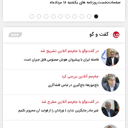
صفحات‌نخست‌روزنامه ها‌ی یکشنبه ۱۸ مردادماه
گفت و گو
در گفت‌و‌گو با جام‌جم آنلاین تشریح شد
فاصله ایران با پیشرو‌ان هوش مصنوعی قابل جبران است
جام‌جم آنلاین بررسی کرد
باج‌نیوزها؛ باج‌گیری در لباس افشاگری
در گفت‌و‌گو با جام‌جم آنلاین مطرح شد
شیر مادر جایگزین ندارد | نوزادان را از فواید آن محروم نکنیم