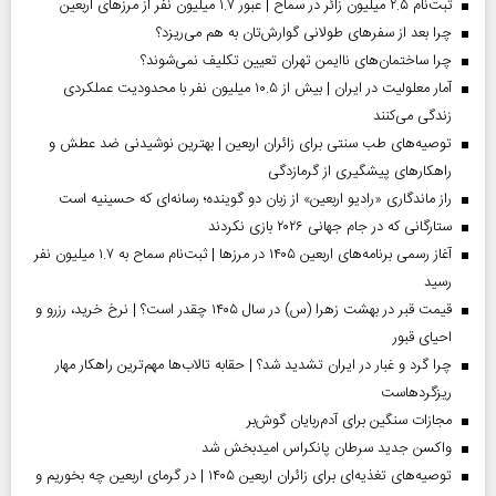
ثبت‌نام ۲.۵ میلیون زائر در سماح | عبور ۱.۷ میلیون نفر از مرز‌های اربعین
چرا بعد از سفرهای طولانی گوارش‌تان به هم می‌ریزد؟
چرا ساختمان‌های ناایمن تهران تعیین تکلیف نمی‌شوند؟
آمار معلولیت در ایران | بیش از ۱۰.۵ میلیون نفر با محدودیت عملکردی
زندگی می‌کنند
توصیه‌های طب سنتی برای زائران اربعین | بهترین نوشیدنی ضد عطش و
راهکارهای پیشگیری از گرمازدگی
راز ماندگاری «رادیو اربعین» از زبان دو گوینده؛ رسانه‌ای که حسینیه است
ستارگانی که در جام جهانی ۲۰۲۶ بازی نکردند
آغاز رسمی برنامه‌های اربعین ۱۴۰۵ در مرز‌ها | ثبت‌نام سماح به ۱.۷ میلیون نفر
رسید
قیمت قبر در بهشت زهرا (س) در سال ۱۴۰۵ چقدر است؟ | نرخ خرید، رزرو و
احیای قبور
چرا گرد و غبار در ایران تشدید شد؟ | حقابه تالاب‌ها مهم‌ترین راهکار مهار
ریزگردهاست
مجازات سنگین برای آدم‌ربایان گوش‌بر
واکسن جدید سرطان پانکراس امیدبخش شد
توصیه‌های تغذیه‌ای برای زائران اربعین ۱۴۰۵ | در گرمای اربعین چه بخوریم و