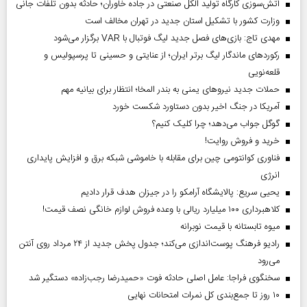
آتش‌سوزی کارگاه تولید الکل صنعتی در جاده خاوران؛ حادثه بدون تلفات جانی
وزارت کشور با تشکیل استان جدید در تهران مخالف است
مهدی تاج: بازی‌های فصل جدید لیگ فوتبال با VAR برگزار می‌شود
رکورد‌های ماندگار لیگ برتر ایران؛ از عنایتی و حسینی تا پرسپولیس و
قلعه‌نویی
حملات جدید نیروهای یمنی به بندر المخا؛ انتظار برای بیانیه مهم
آمریکا در جنگ اخیر بدون دستاورد شکست خورد
گوگل جواب می‌دهد؛ چرا کلیک کنیم؟
خرید و فروش روایت!
فناوری کوانتومی چین برای مقابله با خاموشی شبکه برق و افزایش پایداری
انرژی
یحیی سریع: پالایشگاه آرامکو را در جیزان هدف قرار دادیم
کلاهبرداری ۱۰۰ میلیارد ریالی با وعده فروش لوازم خانگی نصف قیمت!
میوه تابستانه با قیمت نوبرانه
رادیو فرهنگ پوست‌اندازی می‌کند؛ جدول پخش جدید از ۲۴ مرداد روی آنتن
می‌رود
سخنگوی فراجا: عامل اصلی حادثه فوت «حمیدرضا رجب‌زاده» دستگیر شد
۱۰ روز تا جمع‌بندی کل نمرات امتحانات نهایی