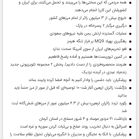
همه مردمی که این سختی‌ها را می‌بینند و تحمل می‌کنند، برای ایران و
کشورشان این کاررا انجام می‌دهند
خروج بیش از ۳ میلیون زائر از تمام مرز‌های کشور
درگیری مرگبار ۲ پسرخاله در پارک
عملیات گسترده ارتش یمن علیه نیروهای سعودی
رهگیری پهپاد MQ9 بر فراز تنگه هرمز
لغو تحریم‌های ایران از سوی آمریکا صحت ندارد
در کمین تروریست‌ها هستیم و آماده پاسخ قاطعیم
هنرمند منحصر‌به‌فردی را از دست دادیم/ پخش ۲ مجموعه تلویزیونی جدید
زنده‌یاد عبدی در آینده نزدیک
پزشکیان: باید دشمن را وادار کنیم به آنچه امضا کرده پایبند بماند
بازگشت زائران اربعین آغاز شد؛ ۱۰ توصیه‌ای که قبل از عبور از مرز حتماً باید
بدانید
رکورد تردد زائران اربعین؛ بیش از ۴.۳ میلیون عبور از مرزهای شش‌گانه ثبت
شد
بازداشت ۲۱ مزدور موساد و ۴ شرور مسلح در استان کرمان
اسرائیل به دنبال تخریب روند صلح و بی‌ثبات کردن سوریه و غزه است
پزشکیان: با اتکا به نخبگان و مدیران با انگیزه می‌توان تحول نظام سلامت را