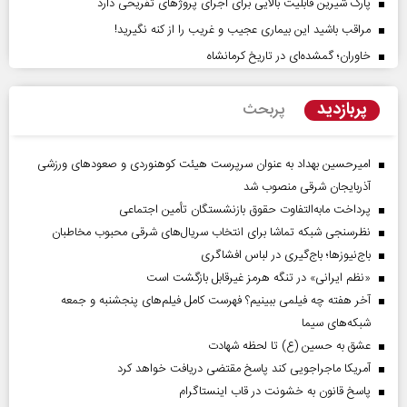
پارک شیرین قابلیت‌ بالایی برای اجرای پروژهای تفریحی دارد
مراقب باشید این بیماری عجیب و غریب را از کنه نگیرید!
خاوران؛ گمشده‌ای در تاریخ کرمانشاه
پربازدید
پربحث
امیرحسین بهداد به عنوان سرپرست هیئت کوهنوردی و صعودهای ورزشی
آذربایجان شرقی منصوب شد
پرداخت مابه‌التفاوت حقوق بازنشستگان تأمین اجتماعی
نظرسنجی شبکه تماشا برای انتخاب سریال‌های شرقی محبوب مخاطبان
باج‌نیوزها؛ باج‌گیری در لباس افشاگری
«نظم ایرانی» در تنگه هرمز غیرقابل بازگشت است
آخر هفته چه فیلمی ببینیم؟ فهرست کامل فیلم‌های پنجشنبه و جمعه
شبکه‌های سیما
عشق به حسین (ع) تا لحظه شهادت
آمریکا ماجراجویی کند پاسخ مقتضی دریافت خواهد کرد
پاسخ قانون به خشونت در قاب اینستاگرام