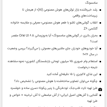
سامسونگ
رشد خیره‌کننده بازار توکن‌های هوش مصنوعی (AI)؛ از هیجان تا
زیرساخت‌های واقعی
انقلاب گوشی‌های تاشو‌ با طعم هوش مصنوعی؛ معرفی و مقایسه خانواده
گلکسی Z۸
بحران باتری در گوشی‌های سامسونگ؛ آیا به‌روزرسانی One UI ۸.۵ مقصر
است؟
آیا خودروهای خودران جای ماشین‌های معمولی را می‌گیرند؟ بررسی وضعیت
در سال ۲۰۲۶
استعلام وام ضروری ۷۵ میلیون تومانی بازنشستگان کشوری؛ نحوه مشاهده
نتیجه درخواست
این غذای لاکچری را ۱۵ دقیقه‌ای آماده کنید
چگونه می‌توان تصاویر ساخته‌شده با هوش مصنوعی را تشخیص داد؟
طرز تهیه تارت فلپ‌جک توت‌فرنگی با پنیر ریکوتا؛ دسری ساده و خوشمزه
آشنایی با آش‌های اصیل ایرانی؛ از آش عباسعلی تا آش ترخینه + خواص و
طرز تهیه