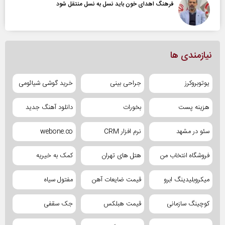
فرهنگ اهدای خون باید نسل به نسل منتقل شود
نیازمندی ها
یوتوبروکرز
جراحی بینی
خرید گوشی شیائومی
هزینه پست
بخورات
دانلود آهنگ جدید
سئو در مشهد
نرم افزار CRM
webone.co
فروشگاه انتخاب من
هتل های تهران
کمک به خیریه
میکروبلیدینگ ابرو
قیمت ضایعات آهن
مفتول سیاه
کوچینگ سازمانی
قیمت هبلکس
جک سقفی