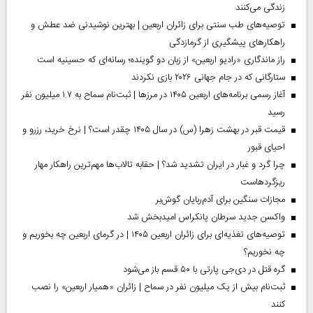
زندگی می‌کنند
توصیه‌های طب سنتی برای زائران اربعین | بهترین نوشیدنی ضد عطش و
راهکارهای پیشگیری از گرمازدگی
راز ماندگاری «رادیو اربعین» از زبان دو گوینده؛ رسانه‌ای که حسینیه است
ستارگانی که در جام جهانی ۲۰۲۶ بازی نکردند
آغاز رسمی برنامه‌های اربعین ۱۴۰۵ در مرز‌ها | ثبت‌نام سماح به ۱.۷ میلیون نفر
رسید
قیمت قبر در بهشت زهرا (س) در سال ۱۴۰۵ چقدر است؟ | نرخ خرید، رزرو و
احیای قبور
چرا گرد و غبار در ایران تشدید شد؟ | حقابه تالاب‌ها مهم‌ترین راهکار مهار
ریزگردهاست
مجازات سنگین برای آدم‌ربایان گوش‌بر
واکسن جدید سرطان پانکراس امیدبخش شد
توصیه‌های تغذیه‌ای برای زائران اربعین ۱۴۰۵ | در گرمای اربعین چه بخوریم و
چه نخوریم؟
گره قتل در دی‌جی پارتی با ۵۰ قسم باز می‌شود
ثبت‌نام بیش از یک میلیون نفر در سماح | زائران «همیار اربعین» را نصب
کنند