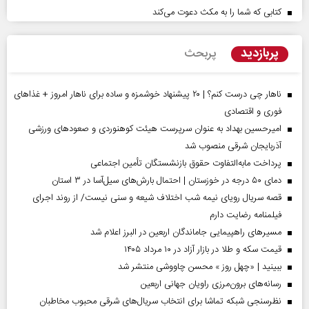
کتابی که شما را به مکث دعوت می‌کند
پربازدید
پربحث
ناهار چی درست کنم؟ | ۲۰ پیشنهاد خوشمزه و ساده برای ناهار امروز + غذاهای
فوری و اقتصادی
امیرحسین بهداد به عنوان سرپرست هیئت کوهنوردی و صعودهای ورزشی
آذربایجان شرقی منصوب شد
پرداخت مابه‌التفاوت حقوق بازنشستگان تأمین اجتماعی
دمای ۵۰ درجه در خوزستان | احتمال بارش‌های سیل‌آسا در ۳ استان
قصه سریال رویای نیمه شب اختلاف شیعه و سنی نیست/ از روند اجرای
فیلمنامه رضایت دارم
مسیر‌های راهپیمایی جاماندگان اربعین در البرز اعلام شد
قیمت سکه و طلا در بازار آزاد در ۱۰ مرداد ۱۴۰۵
ببینید | «چهل روز » محسن چاووشی منتشر شد
رسانه‌های برون‌مرزی راویان جهانی اربعین
نظرسنجی شبکه تماشا برای انتخاب سریال‌های شرقی محبوب مخاطبان