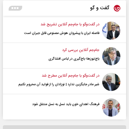
گفت و گو
در گفت‌و‌گو با جام‌جم آنلاین تشریح شد
فاصله ایران با پیشرو‌ان هوش مصنوعی قابل جبران است
جام‌جم آنلاین بررسی کرد
باج‌نیوزها؛ باج‌گیری در لباس افشاگری
در گفت‌و‌گو با جام‌جم آنلاین مطرح شد
شیر مادر جایگزین ندارد | نوزادان را از فواید آن محروم نکنیم
فرهنگ اهدای خون باید نسل به نسل منتقل شود