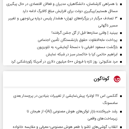
با همراهی کارشناسان، دانشگاهیان، مدیران و فعالان اقتصادی در حال پیگیری
مسائل هستیم/پیگیری دولت برای افزایش مبلغ کالابرگ ادامه دارد
۳ تصادف مرگبار در بزرگراه‌های تهران؛ هشدار پلیس درباره بی‌توجهی و تغییر
مسیر ناگهانی
ببینید | وقتی ستاره‌ها قبل از گل جشن گرفتند!
پرداخت مابه‌التفاوت حقوق بازنشستگان تأمین اجتماعی
بازگشت مسعود اطیابی با «نسخهٔ آزمایشی» به تلویزیون
ابراهیم حاتمی کیا با خاکستر سبز در شبکه نمایش
مرد عنکبوتی: روز تازه با فروش ۵۰۰ میلیون دلاری در آمریکا رکوردشکنی کرد
گوناگون
گلکسی اس ۲۷ اولترا؛ پیش‌نمایشی از تغییرات بنیادین در پرچمدار بعدی
سامسونگ
رشد خیره‌کننده بازار توکن‌های هوش مصنوعی (AI)؛ از هیجان تا
زیرساخت‌های واقعی
انقلاب گوشی‌های تاشو‌ با طعم هوش مصنوعی؛ معرفی و مقایسه خانواده