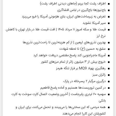
اطراف رشت کجا بریم (جاهای دیدنی اطراف رشت)
باج‌نیوزها؛ باج‌گیری در لباس افشاگری
تعرض به زیرساخت‌های ایران، بنای هژمونی آمریکا را فرو می‌ریزد
سپر آمریکا نشوید
قیمت طلا و سکه امروز ۱۱ مرداد ۱۴۰۵ | افت قیمت طلا در بازار تهران با کاهش
نرخ ارز
بهترین نذری‌های اربعین | از کم هزینه‌ترین تا راحت‌ترین نذری‌ها
عشق به حسین (ع) تا لحظه شهادت
آمریکا ماجراجویی کند پاسخ مقتضی دریافت خواهد کرد
خروج بیش از ۳ میلیون زائر از تمام مرز‌های کشور
رهگیری پهپاد MQ9 بر فراز تنگه هرمز
‌زائران سبز
درگیری مرگبار ۲ پسرخاله در پارک
در کمین تروریست‌ها هستیم و آماده پاسخ قاطعیم
سهمیه ۶۰ لیتری پابرجاست | آخرین وضعیت اتصال کارت سوخت به کارت
بانکی
همه مردمی که این سختی‌ها را می‌بینند و تحمل می‌کنند، برای ایران و
کشورشان این کاررا انجام می‌دهند