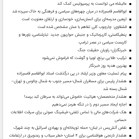
عالیشاه می توانست به پرسپولیس کمک کند
ابوالقاسم قاسم‌زاده در میان چهره‌های سیاسی و فرهنگی به خاک سپرده شد
اربعین مدرسه‌ای برای انسان‌سازی، خودسازی و ارتقای معنویت است
قشقاوی: چارچوب کلی تفاهم با عمان مشخص شده است
پنطیکاستی، کاریزماتیک و جنبش حواریون جدید: تبارشناسی، باور‌ها و
کاربست سیاسی در عصر ترامپ
خبرنگاران؛ راویان حقیقت جنگ
ترکیب طلایی برنج، لوبیا و گوشت که فراموش نمی‌شود
بهترین هدیه روز خبرنگار
پیام تسلیت معاون وزیر ارشاد در پی درگذشت استاد ابوالقاسم قاسم‌زاده
هشدار پلیس برای مسافران شمال؛ مسیر جنوب به شمال چالوس و تهران–
شمال بسته شد
هشدار متخصصان؛ هپاتیت خاموش می‌تواند به سرطان کبد برسد!
اجازه ایجاد مسیر دوم را در تنگه هرمز نمی‌دهیم
هک شرکت‌های مالی با تماس تلفنی؛ فیشینگ صوتی برای سرقت اطلاعات
حساس
نقض آتش‌بس در لبنان؛ حمله توپخانه‌ای و پهپادی اسرائیل به چند شهرک
هشدار نارنجی هواشناسی برای ۴ استان؛ خطر سیلاب و رعدوبرق در ارتفاعات