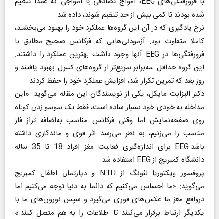
با فرورفتگی‌های EEG، امواج تصادفی یا امواجی که عمدا تنظیم
شده بودند تا کمی بیش از حد تنظیم شوند، داده شد.
نرخ یادگیری که در آن این گروه‌ها عملکرد خود را بهبود می‌بخشند،
کاملا متفاوت بود. آزمودنی‌هایی که فرکانس صحیح مطابق با
فرورفتگی‌ها در EEG آنها وجود داشت بهترین عملکرد را داشتند.
این گروه حداقل سه‌برابر سریع‌تر از گروه‌های کنترل بهبود یافتند و
روز بعد که تمرین تکرار شد، افزایش عملکرد خود را حفظ کردند.
دکتر الیزابت مایکل، یکی از نویسندگان این مقاله می‌گوید: «این
مداخله به خودی خود بسیار ساده است، فقط یک سوسو زدن کوتاه
روی صفحه‌نمایش اما وقتی فرکانس مناسب به‌اضافه تراز فاز
مناسب را می‌زنیم، به نظر می‌رسد اثر قوی و ماندگاری داشته
باشد.EEG برای اندازه‌گیری فعالیت مغز افراد 18 تا 35 ساله
دانشگاه کمبریج از EEG استفاده شد.
پروفسور ویکتوریا لئونگ از NTU و دپارتمان اطفال کمبریج
می‌گوید: «ما احساس می‌کنیم که دائما به دنیا توجه می‌کنیم اما
درواقع مغز ما عکس‌های فوری می‌گیرد و سپس نورون‌های ما با
یکدیگر ارتباط برقرار می‌کنند تا اطلاعات را به هم متصل کنند.»