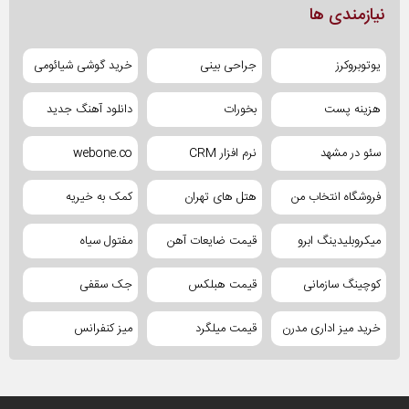
نیازمندی ها
یوتوبروکرز
جراحی بینی
خرید گوشی شیائومی
هزینه پست
بخورات
دانلود آهنگ جدید
سئو در مشهد
نرم افزار CRM
webone.co
فروشگاه انتخاب من
هتل های تهران
کمک به خیریه
میکروبلیدینگ ابرو
قیمت ضایعات آهن
مفتول سیاه
کوچینگ سازمانی
قیمت هبلکس
جک سقفی
خرید میز اداری مدرن
قیمت میلگرد
میز کنفرانس