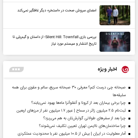
امضای سروش صحت در «استخر» دیگر غافلگیر نمی‌کند
بررسی بازی Silent Hill: Townfall؛ از داستان و گیم‌پلی تا
تاریخ انتشار و سیستم مورد نیاز
اخبار ویژه
صبحانه چی درست کنم؟ معرفی ۳۰ صبحانه سریع، سالم و مقوی برای همه
سلیقه‌ها
چرا برخی بیماران بعد از کرونا و آنفلوآنزا ماه‌ها بهبود نمی‌یابند؟
ثبت‌نام ۲.۵ میلیون زائر در سماح | عبور ۱.۷ میلیون نفر از مرز‌های اربعین
چرا بعد از سفرهای طولانی گوارش‌تان به هم می‌ریزد؟
چرا ساختمان‌های ناایمن تهران تعیین تکلیف نمی‌شوند؟
آمار معلولیت در ایران | بیش از ۱۰.۵ میلیون نفر با محدودیت عملکردی