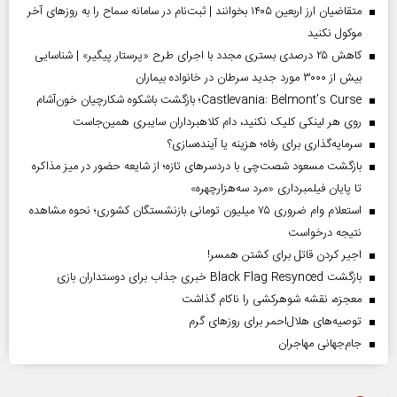
متقاضیان ارز اربعین ۱۴۰۵ بخوانند | ثبت‌نام در سامانه سماح را به روز‌های آخر
موکول نکنید
کاهش ۲۵ درصدی بستری مجدد با اجرای طرح «پرستار پیگیر» | شناسایی
بیش از ۳۰۰۰ مورد جدید سرطان در خانواده بیماران
Castlevania: Belmont’s Curse؛ بازگشت باشکوه شکارچیان خون‌آشام
روی هر لینکی کلیک نکنید، دام کلاهبرداران سایبری همین‌جاست
سرمایه‌گذاری برای رفاه؛ هزینه یا آینده‌سازی؟
بازگشت مسعود شصت‌چی با دردسر‌های تازه؛ از شایعه حضور در میز مذاکره
تا پایان فیلمبرداری «مرد سه‌هزارچهره»
استعلام وام ضروری ۷۵ میلیون تومانی بازنشستگان کشوری؛ نحوه مشاهده
نتیجه درخواست
اجیر کردن قاتل برای کشتن همسر!
بازگشت Black Flag Resynced خبری جذاب برای دوستداران بازی
معجزه، نقشه شوهرکشی را ناکام گذاشت
توصیه‌های هلال‌احمر برای روز‌های گرم
جام‌جهانی مهاجران