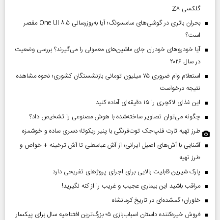
گلکسی Z۸
بحران باتری در گوشی‌های سامسونگ؛ آیا به‌روزرسانی One UI ۸.۵ مقصر
است؟
آیا خودروهای خودران جای ماشین‌های معمولی را می‌گیرند؟ بررسی وضعیت
در سال ۲۰۲۶
استعلام وام ضروری ۷۵ میلیون تومانی بازنشستگان کشوری؛ نحوه مشاهده
نتیجه درخواست
این غذای لاکچری را ۱۵ دقیقه‌ای آماده کنید
چگونه می‌توان تصاویر ساخته‌شده با هوش مصنوعی را تشخیص داد؟
طرز تهیه تارت فلپ‌جک توت‌فرنگی با پنیر ریکوتا؛ دسری ساده و خوشمزه
آشنایی با آش‌های اصیل ایرانی؛ از آش عباسعلی تا آش ترخینه + خواص و
طرز تهیه
پارک شیرین قابلیت‌ بالایی برای اجرای پروژهای تفریحی دارد
مراقب باشید این بیماری عجیب و غریب را از کنه نگیرید!
خاوران؛ گمشده‌ای در تاریخ کرمانشاه
فروش خیره‌کننده داستان اسباب‌بازی ۵؛ بزرگ‌ترین افتتاحیه سال برای پیکسار