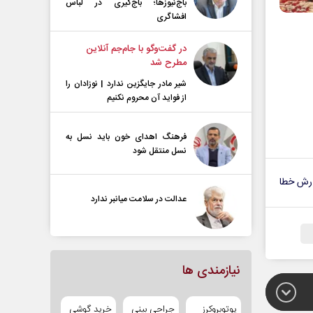
باج‌نیوزها؛ باج‌گیری در لباس
افشاگری
در گفت‌و‌گو با جام‌جم آنلاین
مطرح شد
شیر مادر جایگزین ندارد | نوزادان را
از فواید آن محروم نکنیم
فرهنگ اهدای خون باید نسل به
نسل منتقل شود
رش خطا
عدالت در سلامت میانبر ندارد
نیازمندی ها
یوتوبروکرز
جراحی بینی
خرید گوشی