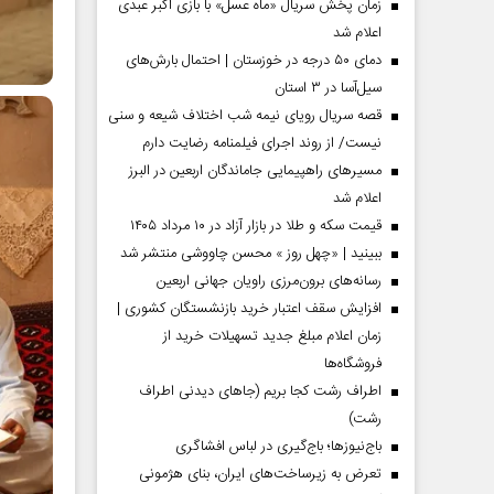
زمان پخش سریال «ماه عسل» با بازی اکبر عبدی
اعلام شد
دمای ۵۰ درجه در خوزستان | احتمال بارش‌های
سیل‌آسا در ۳ استان
قصه سریال رویای نیمه شب اختلاف شیعه و سنی
نیست/ از روند اجرای فیلمنامه رضایت دارم
مسیر‌های راهپیمایی جاماندگان اربعین در البرز
اعلام شد
قیمت سکه و طلا در بازار آزاد در ۱۰ مرداد ۱۴۰۵
ببینید | «چهل روز » محسن چاووشی منتشر شد
مردادماه
صفحات نخست روزنامه ها‌ی‌سه‌شنبه ۶ مردادماه
صفحات
رسانه‌های برون‌مرزی راویان جهانی اربعین
افزایش سقف اعتبار خرید بازنشستگان کشوری |
زمان اعلام مبلغ جدید تسهیلات خرید از
فروشگاه‌ها
اطراف رشت کجا بریم (جاهای دیدنی اطراف
رشت)
باج‌نیوزها؛ باج‌گیری در لباس افشاگری
تعرض به زیرساخت‌های ایران، بنای هژمونی