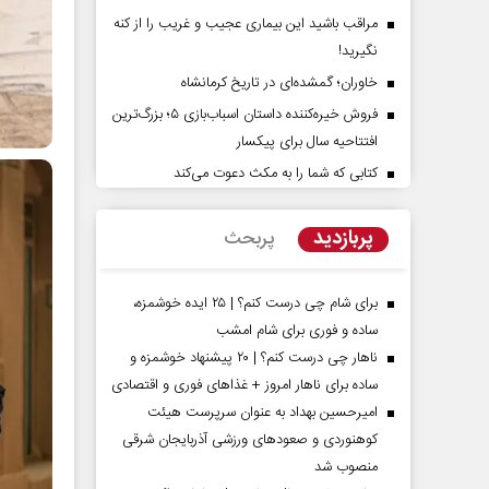
مراقب باشید این بیماری عجیب و غریب را از کنه
نگیرید!
خاوران؛ گمشده‌ای در تاریخ کرمانشاه
فروش خیره‌کننده داستان اسباب‌بازی ۵؛ بزرگ‌ترین
افتتاحیه سال برای پیکسار
کتابی که شما را به مکث دعوت می‌کند
پرده تهدیدات کوتاه‏‌مدت و
اربعین نماد مقاومت در برابر
های خلاف واقع آمریکا
استکبار‌
پربازدید
پربحث
- تحلیلگر مسائل سیاسی
رحمت‌الله نوروزی - عضو کمیسیون اجتماعی
مجلس
برای شام چی درست کنم؟ | ۲۵ ایده خوشمزه،
ساده و فوری برای شام امشب
ناهار چی درست کنم؟ | ۲۰ پیشنهاد خوشمزه و
ساده برای ناهار امروز + غذاهای فوری و اقتصادی
امیرحسین بهداد به عنوان سرپرست هیئت
کوهنوردی و صعودهای ورزشی آذربایجان شرقی
منصوب شد