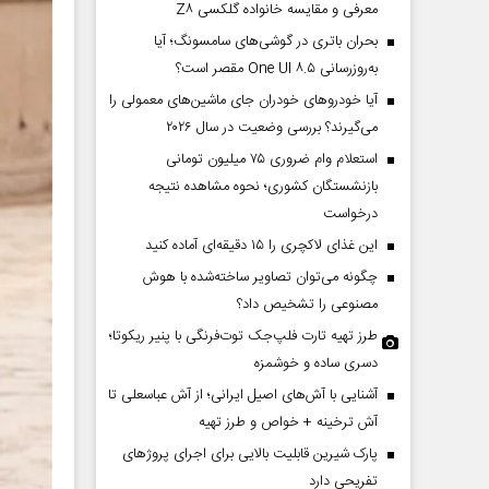
معرفی و مقایسه خانواده گلکسی Z۸
بحران باتری در گوشی‌های سامسونگ؛ آیا
به‌روزرسانی One UI ۸.۵ مقصر است؟
آیا خودروهای خودران جای ماشین‌های معمولی را
می‌گیرند؟ بررسی وضعیت در سال ۲۰۲۶
استعلام وام ضروری ۷۵ میلیون تومانی
بازنشستگان کشوری؛ نحوه مشاهده نتیجه
درخواست
این غذای لاکچری را ۱۵ دقیقه‌ای آماده کنید
چگونه می‌توان تصاویر ساخته‌شده با هوش
مصنوعی را تشخیص داد؟
طرز تهیه تارت فلپ‌جک توت‌فرنگی با پنیر ریکوتا؛
دسری ساده و خوشمزه
آشنایی با آش‌های اصیل ایرانی؛ از آش عباسعلی تا
آش ترخینه + خواص و طرز تهیه
پارک شیرین قابلیت‌ بالایی برای اجرای پروژهای
تفریحی دارد