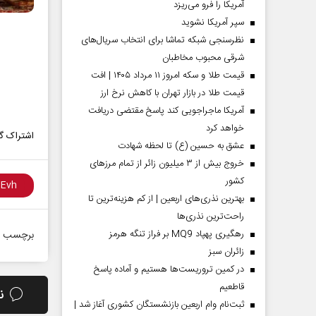
آمریکا را فرو می‌ریزد
سپر آمریکا نشوید
نظرسنجی شبکه تماشا برای انتخاب سریال‌های
شرقی محبوب مخاطبان
قیمت طلا و سکه امروز ۱۱ مرداد ۱۴۰۵ | افت
قیمت طلا در بازار تهران با کاهش نرخ ارز
آمریکا ماجراجویی کند پاسخ مقتضی دریافت
خواهد کرد
اشتراک گذ
عشق به حسین (ع) تا لحظه شهادت
خروج بیش از ۳ میلیون زائر از تمام مرز‌های
کشور
بهترین نذری‌های اربعین | از کم هزینه‌ترین تا
راحت‌ترین نذری‌ها
رهگیری پهپاد MQ9 بر فراز تنگه هرمز
برچسب ه
‌زائران سبز
در کمین تروریست‌ها هستیم و آماده پاسخ
قاطعیم
ن
ثبت‌نام وام اربعین بازنشستگان کشوری آغاز شد |