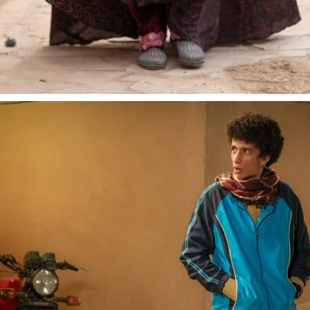
از باتلاق انرژی تا بن‌بست ترامپ
حکایت یک 
نرگس خانعلی
رضا سپهوند - سخنگوی کمیسیون انرژی مجلس