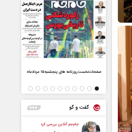
صفحات‌نخست‌روزنامه ها‌ی پنجشنبه‌۱۵ مردادماه
صفحات‌نخست‌رو
گفت و گو
جام‌جم آنلاین بررسی کرد