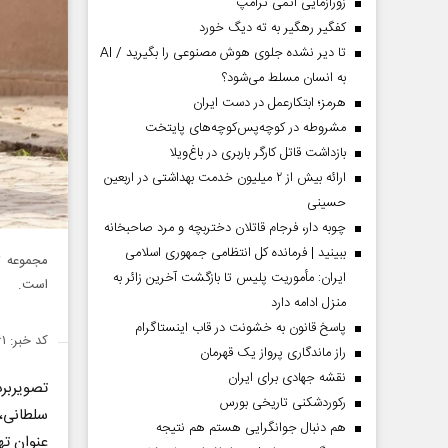
زورآزمایی اتمی ترامپ
کفگیر رهگیر به ته دیگ خورد
تا دیر نشده جلوی هوش مصنوعی را بگیرید / AI
به انسان مسلط می‌شود؟
هرمز؛ ابتکارعمل در دست ایران
مشروطه در کوچه‌پس‌کوچه‌های پایتخت
بازداشت قاتل کارگر باربری در باغ‌ویلا
ارائه بیش از ۲ میلیون خدمت بهداشتی در اربعین
حسینی
چوبه دار، فرجام قاتلان دختربچه و مرد صاحبخانه
ببینید | فرمانده کل انتظامی جمهوری اسلامی
مجموعه تل
ایران­: مأموریت پلیس تا بازگشت آخرین زائر به
است.
منزل ادامه دارد
پاسخ قانون به خشونت در قاب اینستاگرام
کد خبر: ۱۴۸۷۳۶۱
راز ماندگاری پرواز یک قهرمان
نقشه جهادی برای ایران
تصویربرد
رکوردشکنی تاریخی بورس
سلطانی، 
هم دنبال جوانگرایی هستم هم نتیجه
عنوان تهیه‌