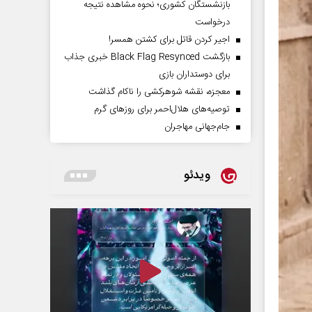
بازنشستگان کشوری؛ نحوه مشاهده نتیجه
درخواست
اجیر کردن قاتل برای کشتن همسر!
بازگشت Black Flag Resynced خبری جذاب
برای دوستداران بازی
معجزه، نقشه شوهرکشی را ناکام گذاشت
توصیه‌های هلال‌احمر برای روز‌های گرم
جام‌جهانی مهاجران
ویدئو