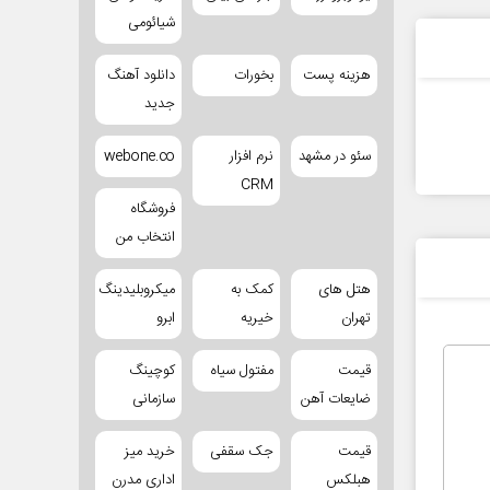
شیائومی
هزینه پست
بخورات
دانلود آهنگ
جدید
سئو در مشهد
نرم افزار
webone.co
CRM
فروشگاه
انتخاب من
هتل های
کمک به
میکروبلیدینگ
تهران
خیریه
ابرو
قیمت
مفتول سیاه
کوچینگ
ضایعات آهن
سازمانی
قیمت
جک سقفی
خرید میز
هبلکس
اداری مدرن