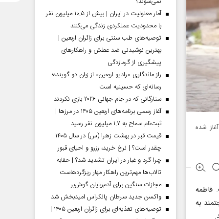
نمی‌شوند؟
آمار معلولیت در ایران | بیش از ۱۰.۵ میلیون نفر
با محدودیت عملکردی زندگی می‌کنند
توصیه‌های طب سنتی برای زائران اربعین |
بهترین نوشیدنی ضد عطش و راهکارهای
پیشگیری از گرمازدگی
راز ماندگاری «رادیو اربعین» از زبان دو گوینده؛
رسانه‌ای که حسینیه است
ستارگانی که در جام جهانی ۲۰۲۶ بازی نکردند
آغاز رسمی برنامه‌های اربعین ۱۴۰۵ در مرز‌ها |
ثبت‌نام سماح به ۱.۷ میلیون نفر رسید
آغاز شده
قیمت قبر در بهشت زهرا (س) در سال ۱۴۰۵
چقدر است؟ | نرخ خرید، رزرو و احیای قبور
چرا گرد و غبار در ایران تشدید شد؟ | حقابه
تالاب‌ها مهم‌ترین راهکار مهار ریزگردهاست
مجازات سنگین برای آدم‌ربایان گوش‌بر
. فاطمه
واکسن جدید سرطان پانکراس امیدبخش شد
تمند به
توصیه‌های تغذیه‌ای برای زائران اربعین ۱۴۰۵ |