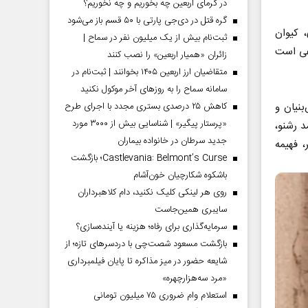
در گرمای اربعین چه بخوریم و چه نخوریم؟
گره قتل در دی‌جی پارتی با ۵۰ قسم باز می‌شود
 کیوان
ثبت‌نام بیش از یک میلیون نفر در سماح |
اعی است
زائران «همیار اربعین» را نصب کنند
متقاضیان ارز اربعین ۱۴۰۵ بخوانند | ثبت‌نام در
سامانه سماح را به روز‌های آخر موکول نکنید
بنیان و
کاهش ۲۵ درصدی بستری مجدد با اجرای طرح
«پرستار پیگیر» | شناسایی بیش از ۳۰۰۰ مورد
د رشنو،
جدید سرطان در خانواده بیماران
 فهیمه
Castlevania: Belmont’s Curse؛ بازگشت
باشکوه شکارچیان خون‌آشام
روی هر لینکی کلیک نکنید، دام کلاهبرداران
سایبری همین‌جاست
سرمایه‌گذاری برای رفاه؛ هزینه یا آینده‌سازی؟
بازگشت مسعود شصت‌چی با دردسر‌های تازه؛ از
شایعه حضور در میز مذاکره تا پایان فیلمبرداری
«مرد سه‌هزارچهره»
استعلام وام ضروری ۷۵ میلیون تومانی