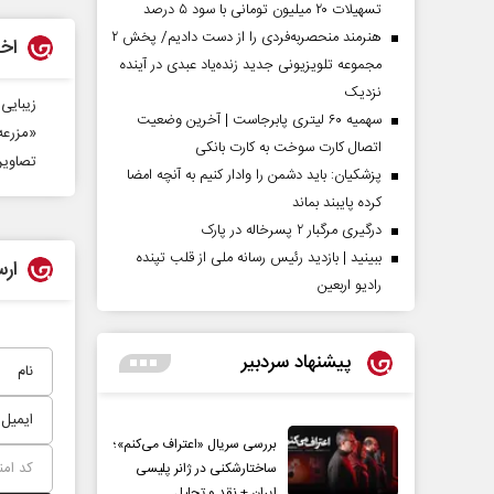
تسهیلات ۲۰ میلیون تومانی با سود ۵ درصد
هنرمند منحصر‌به‌فردی را از دست دادیم/ پخش ۲
اخب
مجموعه تلویزیونی جدید زنده‌یاد عبدی در آینده
نزدیک
زیبایی‌
سهمیه ۶۰ لیتری پابرجاست | آخرین وضعیت
«مزرعه
اتصال کارت سوخت به کارت بانکی
تصاویر
پزشکیان: باید دشمن را وادار کنیم به آنچه امضا
کرده پایبند بماند
درگیری مرگبار ۲ پسرخاله در پارک
ببینید | بازدید رئیس رسانه ملی از قلب تپنده
ارس
رادیو اربعین
پیشنهاد سردبیر
بررسی سریال «اعتراف می‌کنم»؛
ساختارشکنی در ژانر پلیسی
ایران + نقد و تحلیل