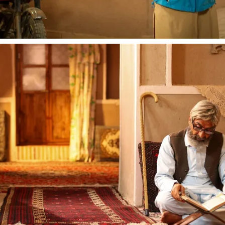
 نخست روزنامه ها‌ی یکشنبه ۴ مردادماه
صفحات نخست روزنامه ها‌ی شنبه ۳ مردادماه