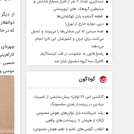
دستگیری تعداد ۸ نفر از اشرار مسلح شاخص و
مرتبطین گروهک های تروریستی
از دیگر
قطعه گمشده پازل کهکشانی‌ها
ذوالفقار
دربی دوباره خارج از تهران!
که در خا
همه مردمی که این سختی‌ها را می‌بینند و تحمل
می‌کنند، برای ایران و کشورشان این کاررا انجام
چهره‌ای 
می‌دهند
پاسخ قانون به خشونت در قاب اینستاگرام
کارآفرین
کالابرگ سه گروه مشمول شارژ شد
حسین شر
مومنی و.
گوناگون
گلکسی اس ۲۷ اولترا؛ پیش‌نمایشی از تغییرات
بنیادین در پرچمدار بعدی سامسونگ
رشد خیره‌کننده بازار توکن‌های هوش مصنوعی
(AI)؛ از هیجان تا زیرساخت‌های واقعی
انقلاب گوشی‌های تاشو‌ با طعم هوش مصنوعی؛