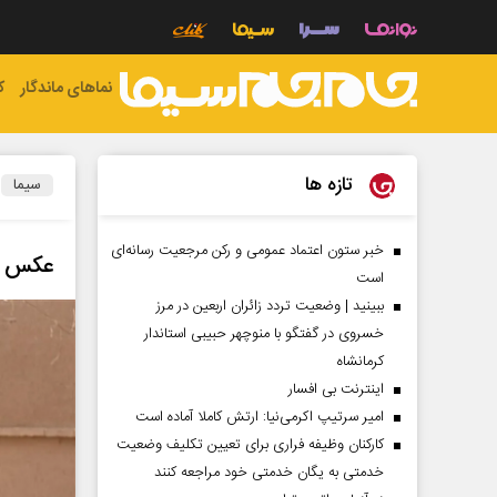
نماهای ماندگار
ک
تازه ها
سیما
خبر ستون اعتماد عمومی و رکن مرجعیت رسانه‌ای
عکس | 
است
ببینید | وضعیت تردد زائران اربعین در مرز
خسروی در گفتگو با منوچهر حبیبی استاندار
کرمانشاه
اینترنت بی افسار
امیر سرتیپ اکرمی‌نیا: ارتش کاملا آماده است
کارکنان وظیفه فراری برای تعیین تکلیف وضعیت
خدمتی به یگان خدمتی خود مراجعه کنند