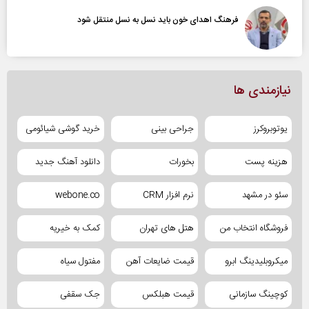
فرهنگ اهدای خون باید نسل به نسل منتقل شود
نیازمندی ها
یوتوبروکرز
جراحی بینی
خرید گوشی شیائومی
هزینه پست
بخورات
دانلود آهنگ جدید
سئو در مشهد
نرم افزار CRM
webone.co
فروشگاه انتخاب من
هتل های تهران
کمک به خیریه
میکروبلیدینگ ابرو
قیمت ضایعات آهن
مفتول سیاه
کوچینگ سازمانی
قیمت هبلکس
جک سقفی