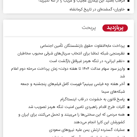
مراقب باشید این بیماری عجیب و غریب را از کنه نگیرید!
خاوران؛ گمشده‌ای در تاریخ کرمانشاه
پربازدید
پربحث
پرداخت مابه‌التفاوت حقوق بازنشستگان تأمین اجتماعی
نظرسنجی شبکه تماشا برای انتخاب سریال‌های شرقی محبوب مخاطبان
«نظم ایرانی» در تنگه هرمز غیرقابل بازگشت است
واریز سود سهام عدالت ۱۴۰۴ تا هفته دولت؛ زمان پرداخت مرحله دوم اعلام
شد
آخر هفته چه فیلمی ببینیم؟ فهرست کامل فیلم‌های پنجشنبه و جمعه
شبکه‌های سیما
پاسخ قانون به خشونت در قاب اینستاگرام
کلیات طرح اقدام راهبردی تامین امنیت تنگه هرمز تصویب شد
همه مردمی که این سختی‌ها را می‌بینند و تحمل می‌کنند، برای ایران و
کشورشان این کاررا انجام می‌دهند
عملیات گسترده ارتش یمن علیه نیروهای سعودی