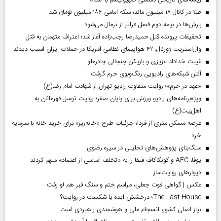
ریشه‌های تاریخی دشمنی صهیونیسم با اسلام
طلا در کانال ۱۸ میلیون ماند؛ سکه امامی ۱۸۶ میلیون تومان شد
بارش‌ها در نیمه دوم فصل فراتر از نرمال می‌شود
تحقیقات پرونده قتل حمیدرضا رجب‌زاده آغاز شد؛ اعتراف متهمان به قتل
وال‌استریت ژورنال: ۴۲ هواپیمای نظامی آمریکا در حملات ایران آسیب دیدند
غیبت خداداد عزیزی و بازیکن جنجالی چادرملو
آنتن شبکه‌های رادیویی رنگ‌وبوی حرم گرفت
«عهد در حرم»؛ روایت متفاوت رادیو تهران از شهادت امام رضا(ع)
ویژه‌برنامه‌های رادیو ورزش برای پایان صفر؛ روایت توسل قهرمانان به
اهل‌بیت(ع)
عرضه مسکن متری از فردا؛ جزئیات طرح «خانه‌ریز» برای خرید خانه با سرمایه
خرد
سنگ‌بنای پژوهش‌های تحلیلی در سیره رضوی
یوفا، AFC و کونکاکاف فیفا را به «تخلف اساسی از اعتماد» متهم کردند
دیوارهای روایت‌ساز
عکس | گواهی فوت جعلی، مراسم ختم و سنگ قبر هم لو رفت
The Last House؛ درخشش ایده یا شکست در روایت؟
نیاز اصلی کشور، انسجام ملی و هوشمندی راهبردی است