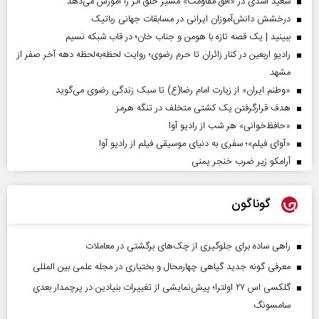
سعید اسدی در «افق مقاومت» مسیر خلق اثر را آموزش می‌دهد
درخشش دانش‌آموزان ایرانی در مسابقات جهانی رباتیک
ببینید | یک قصه تازه با هومن و جناب‌ خان؛ در قاب شبکه نسیم
رادیو اربعین در کنار زائران تا حرم رضوی؛ روایت لحظه‌به‌لحظه دهه آخر صفر از
مشهد
«وطنم ایران» از زیارت امام رضا(ع) تا سبک زندگی رضوی می‌گوید
هدف قرارگرفتن یک کشتی متخلف در تنگه هرمز
«حافظ‌خوانی» هر شب از رادیو آوا
«آوای فیلم»؛ سفری به دنیای موسیقی فیلم از رادیو آوا
آرامکو زیر ضرب خنجر یمنی
گوناگون
راهی ساده برای جلوگیری از چک‌های برگشتی در معاملات
معرفی گونه جدید گیاهی چهارمحال و بختیاری در مجله علمی بین المللی
گلکسی اس ۲۷ اولترا؛ پیش‌نمایشی از تغییرات بنیادین در پرچمدار بعدی
سامسونگ