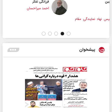
فرزانگی تفکر
احمد میراحسان
مقام
پیشخوان