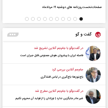
صفحات‌نخست‌روزنامه ها‌ی دوشنبه ۱۹ مردادماه
گفت و گو
در گفت‌و‌گو با جام‌جم آنلاین تشریح شد
فاصله ایران با پیشرو‌ان هوش مصنوعی قابل جبران است
جام‌جم آنلاین بررسی کرد
باج‌نیوزها؛ باج‌گیری در لباس افشاگری
در گفت‌و‌گو با جام‌جم آنلاین مطرح شد
شیر مادر جایگزین ندارد | نوزادان را از فواید آن محروم نکنیم