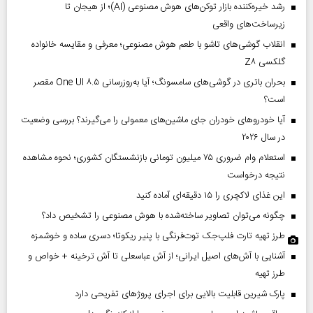
رشد خیره‌کننده بازار توکن‌های هوش مصنوعی (AI)؛ از هیجان تا
زیرساخت‌های واقعی
انقلاب گوشی‌های تاشو‌ با طعم هوش مصنوعی؛ معرفی و مقایسه خانواده
گلکسی Z۸
بحران باتری در گوشی‌های سامسونگ؛ آیا به‌روزرسانی One UI ۸.۵ مقصر
است؟
آیا خودروهای خودران جای ماشین‌های معمولی را می‌گیرند؟ بررسی وضعیت
در سال ۲۰۲۶
استعلام وام ضروری ۷۵ میلیون تومانی بازنشستگان کشوری؛ نحوه مشاهده
نتیجه درخواست
این غذای لاکچری را ۱۵ دقیقه‌ای آماده کنید
چگونه می‌توان تصاویر ساخته‌شده با هوش مصنوعی را تشخیص داد؟
طرز تهیه تارت فلپ‌جک توت‌فرنگی با پنیر ریکوتا؛ دسری ساده و خوشمزه
آشنایی با آش‌های اصیل ایرانی؛ از آش عباسعلی تا آش ترخینه + خواص و
طرز تهیه
پارک شیرین قابلیت‌ بالایی برای اجرای پروژهای تفریحی دارد