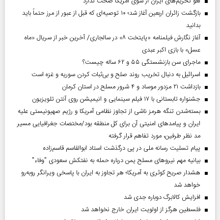
لغو تحریم‌های ایران از سوی آمریکا صحت ندارد
بازگشت زائران اربعین آغاز شد؛ ۱۰ توصیه‌ای که قبل از عبور از مرز حتماً باید
بدانید
آغاز نگارش فیلمنامه «پایتخت ۸» در سالجاری/ آخرین خبر از سریال «ماه
عسل» با بازی اکبر عبدی
ماجرای سن بازنشستگی ۵۵ و ۶۲ ساله چیست؟
اسرائیل به دنبال تخریب روند صلح و بی‌ثبات کردن سوریه و غزه است
بازداشت ۲۱ مزدور موساد و ۴ شرور مسلح در استان کرمان
جشنواره تابستانی با ۱۷ فیلم سینمایی و انیمیشن روی آنتن تلویزیون
بسته‌شدن تنگه هرمز ناشی از تجاوز نظامی آمریکا و رژیم صهیونیستی علیه
ایران و پیامد‌های امنیتی آن برای کل منطقه بود/مختصات جغرافیایی مسیر
مد نظر طرفین، مورد تفاهم قرار گرفته
پیام تسلیت رسانه ملی در پی درگذشت استاد ابوالقاسم قاسم‌زاده
بیانیه مهم نیروهای مسلح یمن درباره حمله به نفتکش سعودی "وفاء"
هشدار صریح کوثری به آمریکا؛ هر تجاوز به ایران با پاسخی ویرانگر روبه‌رو
خواهد شد
افزایش کالابرگ دوباره جدی شد
فلسطین هرگز از اولویت ایران خارج نخواهد شد