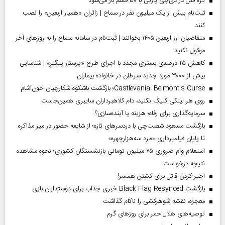
گره قتل در دی‌جی پارتی با ۵۰ قسم باز می‌شود
ثبت‌نام بیش از یک میلیون نفر در سماح | زائران «همیار اربعین» را نصب
کنند
متقاضیان ارز اربعین ۱۴۰۵ بخوانند | ثبت‌نام در سامانه سماح را به روز‌های آخر
موکول نکنید
کاهش ۲۵ درصدی بستری مجدد با اجرای طرح «پرستار پیگیر» | شناسایی
بیش از ۳۰۰۰ مورد جدید سرطان در خانواده بیماران
Castlevania: Belmont’s Curse؛ بازگشت باشکوه شکارچیان خون‌آشام
روی هر لینکی کلیک نکنید، دام کلاهبرداران سایبری همین‌جاست
سرمایه‌گذاری برای رفاه؛ هزینه یا آینده‌سازی؟
بازگشت مسعود شصت‌چی با دردسر‌های تازه؛ از شایعه حضور در میز مذاکره
تا پایان فیلمبرداری «مرد سه‌هزارچهره»
استعلام وام ضروری ۷۵ میلیون تومانی بازنشستگان کشوری؛ نحوه مشاهده
نتیجه درخواست
اجیر کردن قاتل برای کشتن همسر!
بازگشت Black Flag Resynced خبری جذاب برای دوستداران بازی
معجزه، نقشه شوهرکشی را ناکام گذاشت
توصیه‌های هلال‌احمر برای روز‌های گرم