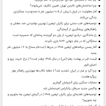
چرا ساختمان‌های ناایمن تهران تعیین تکلیف نمی‌شوند؟
آمار معلولیت در ایران | بیش از ۱۰.۵ میلیون نفر با محدودیت عملکردی
زندگی می‌کنند
توصیه‌های طب سنتی برای زائران اربعین | بهترین نوشیدنی ضد عطش و
راهکارهای پیشگیری از گرمازدگی
راز ماندگاری «رادیو اربعین» از زبان دو گوینده؛ رسانه‌ای که حسینیه است
ستارگانی که در جام جهانی ۲۰۲۶ بازی نکردند
آغاز رسمی برنامه‌های اربعین ۱۴۰۵ در مرز‌ها | ثبت‌نام سماح به ۱.۷ میلیون نفر
رسید
قیمت قبر در بهشت زهرا (س) در سال ۱۴۰۵ چقدر است؟ | نرخ خرید، رزرو و
احیای قبور
چرا گرد و غبار در ایران تشدید شد؟ | حقابه تالاب‌ها مهم‌ترین راهکار مهار
ریزگردهاست
مجازات سنگین برای آدم‌ربایان گوش‌بر
واکسن جدید سرطان پانکراس امیدبخش شد
توصیه‌های تغذیه‌ای برای زائران اربعین ۱۴۰۵ | در گرمای اربعین چه بخوریم و
چه نخوریم؟