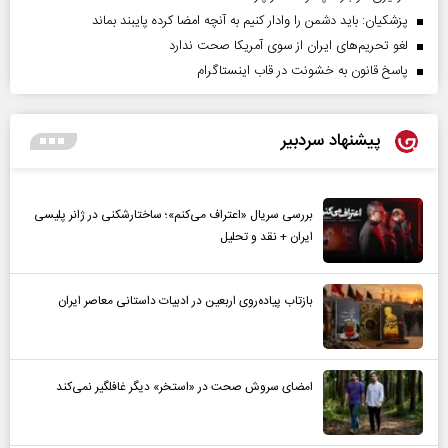
پزشکیان: باید دشمن را وادار کنیم به آنچه امضا کرده پایبند بماند
لغو تحریم‌های ایران از سوی آمریکا صحت ندارد
پاسخ قانون به خشونت در قاب اینستاگرام
پیشنهاد سردبیر
بررسی سریال «اعتراف می‌کنم»؛ ساختارشکنی در ژانر پلیسی
ایران + نقد و تحلیل
بازتاب پیاده‌روی اربعین در ادبیات داستانی معاصر ایران
امضای سروش صحت در «استخر» دیگر غافلگیر نمی‌کند