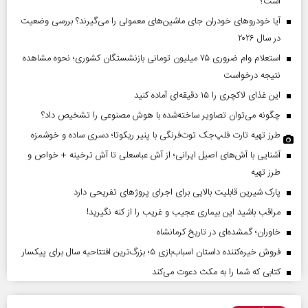
است؟
آیا خودروهای خودران جای ماشین‌های معمولی را می‌گیرند؟ بررسی وضعیت
در سال ۲۰۲۶
استعلام وام ضروری ۷۵ میلیون تومانی بازنشستگان کشوری؛ نحوه مشاهده
نتیجه درخواست
این غذای لاکچری را ۱۵ دقیقه‌ای آماده کنید
چگونه می‌توان تصاویر ساخته‌شده با هوش مصنوعی را تشخیص داد؟
طرز تهیه تارت فلپ‌جک توت‌فرنگی با پنیر ریکوتا؛ دسری ساده و خوشمزه
آشنایی با آش‌های اصیل ایرانی؛ از آش عباسعلی تا آش ترخینه + خواص و
طرز تهیه
پارک شیرین قابلیت‌ بالایی برای اجرای پروژهای تفریحی دارد
مراقب باشید این بیماری عجیب و غریب را از کنه نگیرید!
خاوران؛ گمشده‌ای در تاریخ کرمانشاه
فروش خیره‌کننده داستان اسباب‌بازی ۵؛ بزرگ‌ترین افتتاحیه سال برای پیکسار
کتابی که شما را به مکث دعوت می‌کند