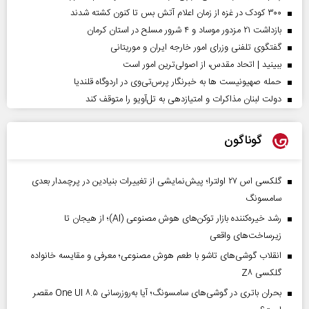
۳۰۰ کودک در غزه از زمان اعلام آتش بس تا کنون کشته شدند
بازداشت ۲۱ مزدور موساد و ۴ شرور مسلح در استان کرمان
گفتگوی تلفنی وزرای امور خارجه ایران و موریتانی
ببینید | اتحاد مقدس، از اصولی‌ترین امور است
حمله صهیونیست ها به خبرنگار پرس‌تی‌وی در اردوگاه قلندیا
دولت لبنان مذاکرات و امتیازدهی به تل‌آویو را متوقف کند
گوناگون
گلکسی اس ۲۷ اولترا؛ پیش‌نمایشی از تغییرات بنیادین در پرچمدار بعدی
سامسونگ
رشد خیره‌کننده بازار توکن‌های هوش مصنوعی (AI)؛ از هیجان تا
زیرساخت‌های واقعی
انقلاب گوشی‌های تاشو‌ با طعم هوش مصنوعی؛ معرفی و مقایسه خانواده
گلکسی Z۸
بحران باتری در گوشی‌های سامسونگ؛ آیا به‌روزرسانی One UI ۸.۵ مقصر