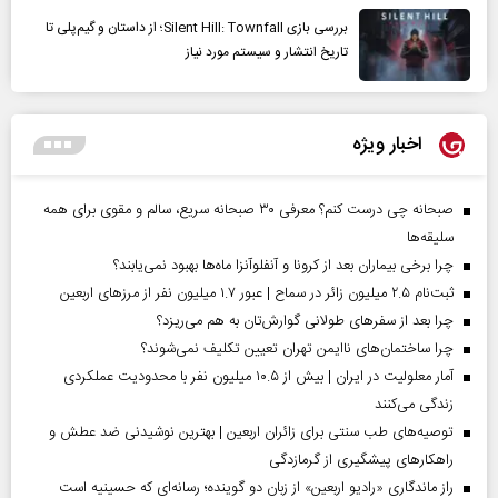
بررسی بازی Silent Hill: Townfall؛ از داستان و گیم‌پلی تا
تاریخ انتشار و سیستم مورد نیاز
اخبار ویژه
صبحانه چی درست کنم؟ معرفی ۳۰ صبحانه سریع، سالم و مقوی برای همه
سلیقه‌ها
چرا برخی بیماران بعد از کرونا و آنفلوآنزا ماه‌ها بهبود نمی‌یابند؟
ثبت‌نام ۲.۵ میلیون زائر در سماح | عبور ۱.۷ میلیون نفر از مرز‌های اربعین
چرا بعد از سفرهای طولانی گوارش‌تان به هم می‌ریزد؟
چرا ساختمان‌های ناایمن تهران تعیین تکلیف نمی‌شوند؟
آمار معلولیت در ایران | بیش از ۱۰.۵ میلیون نفر با محدودیت عملکردی
زندگی می‌کنند
توصیه‌های طب سنتی برای زائران اربعین | بهترین نوشیدنی ضد عطش و
راهکارهای پیشگیری از گرمازدگی
راز ماندگاری «رادیو اربعین» از زبان دو گوینده؛ رسانه‌ای که حسینیه است