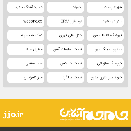
هزینه پست
بخورات
دانلود آهنگ جدید
سئو در مشهد
نرم افزار CRM
webone.co
فروشگاه انتخاب من
هتل های تهران
کمک به خیریه
میکروبلیدینگ ابرو
قیمت ضایعات آهن
مفتول سیاه
کوچینگ سازمانی
قیمت هبلکس
جک سقفی
خرید میز اداری مدرن
قیمت میلگرد
میز کنفرانس