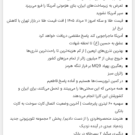
تعرض به زیرساخت‌های ایران، بنای هژمونی آمریکا را فرو می‌ریزد
سپر آمریکا نشوید
قیمت طلا و سکه امروز ۱۱ مرداد ۱۴۰۵ | افت قیمت طلا در بازار تهران با کاهش
نرخ ارز
آمریکا ماجراجویی کند پاسخ مقتضی دریافت خواهد کرد
عشق به حسین (ع) تا لحظه شهادت
بهترین نذری‌های اربعین | از کم هزینه‌ترین تا راحت‌ترین نذری‌ها
خروج بیش از ۳ میلیون زائر از تمام مرز‌های کشور
رهگیری پهپاد MQ9 بر فراز تنگه هرمز
‌زائران سبز
در کمین تروریست‌ها هستیم و آماده پاسخ قاطعیم
همه مردمی که این سختی‌ها را می‌بینند و تحمل می‌کنند، برای ایران و
کشورشان این کاررا انجام می‌دهند
سهمیه ۶۰ لیتری پابرجاست | آخرین وضعیت اتصال کارت سوخت به کارت
بانکی
هنرمند منحصر‌به‌فردی را از دست دادیم/ پخش ۲ مجموعه تلویزیونی جدید
زنده‌یاد عبدی در آینده نزدیک
درگیری مرگبار ۲ پسرخاله در پارک