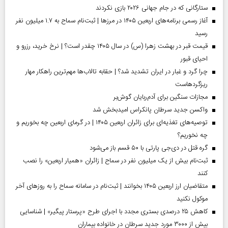
ستارگانی که در جام جهانی ۲۰۲۶ بازی نکردند
آغاز رسمی برنامه‌های اربعین ۱۴۰۵ در مرز‌ها | ثبت‌نام سماح به ۱.۷ میلیون نفر
رسید
قیمت قبر در بهشت زهرا (س) در سال ۱۴۰۵ چقدر است؟ | نرخ خرید، رزرو و
احیای قبور
چرا گرد و غبار در ایران تشدید شد؟ | حقابه تالاب‌ها مهم‌ترین راهکار مهار
ریزگردهاست
مجازات سنگین برای آدم‌ربایان گوش‌بر
واکسن جدید سرطان پانکراس امیدبخش شد
توصیه‌های تغذیه‌ای برای زائران اربعین ۱۴۰۵ | در گرمای اربعین چه بخوریم و
چه نخوریم؟
گره قتل در دی‌جی پارتی با ۵۰ قسم باز می‌شود
ثبت‌نام بیش از یک میلیون نفر در سماح | زائران «همیار اربعین» را نصب
کنند
متقاضیان ارز اربعین ۱۴۰۵ بخوانند | ثبت‌نام در سامانه سماح را به روز‌های آخر
موکول نکنید
کاهش ۲۵ درصدی بستری مجدد با اجرای طرح «پرستار پیگیر» | شناسایی
بیش از ۳۰۰۰ مورد جدید سرطان در خانواده بیماران