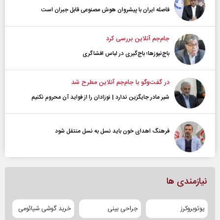
فاصله ایران با پیشرو‌ان هوش مصنوعی قابل جبران است
جام‌جم آنلاین بررسی کرد
باج‌نیوزها؛ باج‌گیری در لباس افشاگری
در گفت‌و‌گو با جام‌جم آنلاین مطرح شد
شیر مادر جایگزین ندارد | نوزادان را از فواید آن محروم نکنیم
فرهنگ اهدای خون باید نسل به نسل منتقل شود
نیازمندی ها
یوتوبروکرز
جراحی بینی
خرید گوشی شیائومی