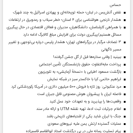
حساس
نقض آتش‌بس در لبنان؛ حمله توپخانه‌ای و پهپادی اسرائیل به چند شهرک
هشدار نارنجی هواشناسی برای ۴ استان؛ خطر سیلاب و رعدوبرق در ارتفاعات
با همراهی کارشناسان، دانشگاهیان، مدیران و فعالان اقتصادی در حال پیگیری
مسائل هستیم/پیگیری دولت برای افزایش مبلغ کالابرگ ادامه دارد
۳ تصادف مرگبار در بزرگراه‌های تهران؛ هشدار پلیس درباره بی‌توجهی و تغییر
مسیر ناگهانی
ببینید | وقتی ستاره‌ها قبل از گل جشن گرفتند!
پرداخت مابه‌التفاوت حقوق بازنشستگان تأمین اجتماعی
بازگشت مسعود اطیابی با «نسخهٔ آزمایشی» به تلویزیون
ابراهیم حاتمی کیا با خاکستر سبز در شبکه نمایش
مرد عنکبوتی: روز تازه با فروش ۵۰۰ میلیون دلاری در آمریکا رکوردشکنی کرد
فاصله ایران با پیشرو‌ان هوش مصنوعی قابل جبران است
واقعیت‌ها را بپذیرید و به تعهدات خود عمل کنید
اعلام جزئیات ثبت ادعا، تهیه نقشه UTM و ارائه مادر سند
جنگ با ایران شاید یکی از اشتباه‌های تاریخی باشد
عملیات گسترده ارتش یمن علیه نیروهای سعودی
پیام تسلیت رسانه ملی در پی درگذشت استاد ابوالقاسم قاسم‌زاده