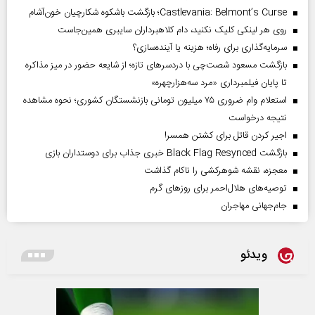
Castlevania: Belmont’s Curse؛ بازگشت باشکوه شکارچیان خون‌آشام
روی هر لینکی کلیک نکنید، دام کلاهبرداران سایبری همین‌جاست
سرمایه‌گذاری برای رفاه؛ هزینه یا آینده‌سازی؟
بازگشت مسعود شصت‌چی با دردسر‌های تازه؛ از شایعه حضور در میز مذاکره
تا پایان فیلمبرداری «مرد سه‌هزارچهره»
استعلام وام ضروری ۷۵ میلیون تومانی بازنشستگان کشوری؛ نحوه مشاهده
نتیجه درخواست
اجیر کردن قاتل برای کشتن همسر!
بازگشت Black Flag Resynced خبری جذاب برای دوستداران بازی
معجزه، نقشه شوهرکشی را ناکام گذاشت
توصیه‌های هلال‌احمر برای روز‌های گرم
جام‌جهانی مهاجران
ویدئو