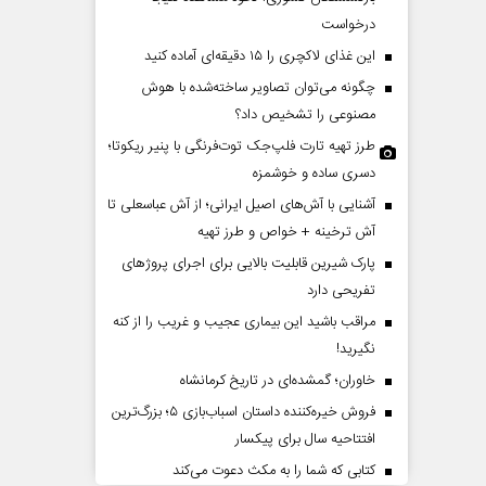
درخواست
این غذای لاکچری را ۱۵ دقیقه‌ای آماده کنید
چگونه می‌توان تصاویر ساخته‌شده با هوش
مصنوعی را تشخیص داد؟
طرز تهیه تارت فلپ‌جک توت‌فرنگی با پنیر ریکوتا؛
دسری ساده و خوشمزه
آشنایی با آش‌های اصیل ایرانی؛ از آش عباسعلی تا
دات کوتاه‏‌مدت و
اربعین نماد مقاومت در برابر
آش ترخینه + خواص و طرز تهیه
اقع آمریکا
استکبار‌
پارک شیرین قابلیت‌ بالایی برای اجرای پروژهای
تفریحی دارد
 مسائل سیاسی
رحمت‌الله نوروزی - عضو کمیسیون اجتماعی
رضا 
مراقب باشید این بیماری عجیب و غریب را از کنه
مجلس
نگیرید!
خاوران؛ گمشده‌ای در تاریخ کرمانشاه
فروش خیره‌کننده داستان اسباب‌بازی ۵؛ بزرگ‌ترین
افتتاحیه سال برای پیکسار
کتابی که شما را به مکث دعوت می‌کند