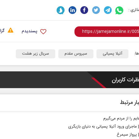
اری :
گزا
پسندیدم
ا:
آتیلا پسیانی
سیروس مقدم
سریال زیر هشت
ظرات کاربران
ار مرتبط
م را از مردم می‌گیرم
| ماجرای ورود آتیلا پسیانی به دنیای بازیگری
| پرواز سیمرغ