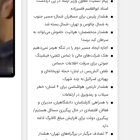
پیام تسلیت معاون وزیر ارشاد در پی درگذشت
استاد ابوالقاسم قاسم‌زاده
هشدار پلیس برای مسافران شمال؛ مسیر جنوب
به شمال چالوس و تهران–شمال بسته شد
هشدار متخصصان؛ هپاتیت خاموش می‌تواند به
سرطان کبد برسد!
اجازه ایجاد مسیر دوم را در تنگه هرمز نمی‌دهیم
هک شرکت‌های مالی با تماس تلفنی؛ فیشینگ
صوتی برای سرقت اطلاعات حساس
نقض آتش‌بس در لبنان؛ حمله توپخانه‌ای و
پهپادی اسرائیل به چند شهرک
هشدار نارنجی هواشناسی برای ۴ استان؛ خطر
سیلاب و رعدوبرق در ارتفاعات
با همراهی کارشناسان، دانشگاهیان، مدیران و
فعالان اقتصادی در حال پیگیری مسائل هستیم/
پیگیری دولت برای افزایش مبلغ کالابرگ ادامه
دارد
۳ تصادف مرگبار در بزرگراه‌های تهران؛ هشدار