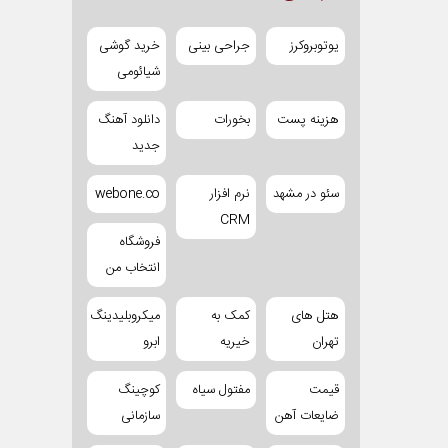
یوتوبروکرز
جراحی بینی
خرید گوشی
شیائومی
هزینه پست
بخورات
دانلود آهنگ
جدید
سئو در مشهد
نرم افزار
webone.co
CRM
فروشگاه
انتخاب من
هتل های
کمک به
میکروبلیدینگ
تهران
خیریه
ابرو
قیمت
مفتول سیاه
کوچینگ
ضایعات آهن
سازمانی