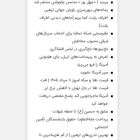
ببینید | «چهل روز » محسن چاووشی منتشر شد
رسانه‌های برون‌مرزی راویان جهانی اربعین
اطراف رشت کجا بریم (جاهای دیدنی اطراف
رشت)
نظرسنجی شبکه تماشا برای انتخاب سریال‌های
شرقی محبوب مخاطبان
باج‌نیوزها؛ باج‌گیری در لباس افشاگری
تعرض به زیرساخت‌های ایران، بنای هژمونی
آمریکا را فرو می‌ریزد
سپر آمریکا نشوید
قیمت طلا و سکه امروز ۱۱ مرداد ۱۴۰۵ | افت
قیمت طلا در بازار تهران با کاهش نرخ ارز
آمریکا ماجراجویی کند پاسخ مقتضی دریافت
خواهد کرد
عشق به حسین (ع) تا لحظه شهادت
پرداخت مابه‌التفاوت حقوق بازنشستگان تأمین
اجتماعی
بهترین نذری‌های اربعین | از کم هزینه‌ترین تا