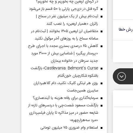
در گرمای اربعین چه بخوریم و چه نخوریم؟
گره قتل در دی‌جی پارتی با ۵۰ قسم باز می‌شود
ثبت‌نام بیش از یک میلیون نفر در سماح |
زائران «همیار اربعین» را نصب کنند
رش خطا
متقاضیان ارز اربعین ۱۴۰۵ بخوانند | ثبت‌نام در
سامانه سماح را به روز‌های آخر موکول نکنید
کاهش ۲۵ درصدی بستری مجدد با اجرای طرح
«پرستار پیگیر» | شناسایی بیش از ۳۰۰۰ مورد
جدید سرطان در خانواده بیماران
Castlevania: Belmont’s Curse؛ بازگشت
باشکوه شکارچیان خون‌آشام
روی هر لینکی کلیک نکنید، دام کلاهبرداران
سایبری همین‌جاست
سرمایه‌گذاری برای رفاه؛ هزینه یا آینده‌سازی؟
بازگشت مسعود شصت‌چی با دردسر‌های تازه؛ از
شایعه حضور در میز مذاکره تا پایان فیلمبرداری
«مرد سه‌هزارچهره»
استعلام وام ضروری ۷۵ میلیون تومانی