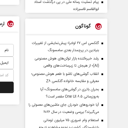
پیام تسلیت رسانه ملی در پی درگذشت استاد
ابوالقاسم قاسم‌زاده
ارس
گوناگون
گلکسی اس ۲۷ اولترا؛ پیش‌نمایشی از تغییرات
بنیادین در پرچمدار بعدی سامسونگ
رشد خیره‌کننده بازار توکن‌های هوش مصنوعی
(AI)؛ از هیجان تا زیرساخت‌های واقعی
انقلاب گوشی‌های تاشو‌ با طعم هوش مصنوعی؛
معرفی و مقایسه خانواده گلکسی Z۸
بحران باتری در گوشی‌های سامسونگ؛ آیا
به‌روزرسانی One UI ۸.۵ مقصر است؟
آیا خودروهای خودران جای ماشین‌های معمولی را
می‌گیرند؟ بررسی وضعیت در سال ۲۰۲۶
استعلام وام ضروری ۷۵ میلیون تومانی
بازنشستگان کشوری؛ نحوه مشاهده نتیجه