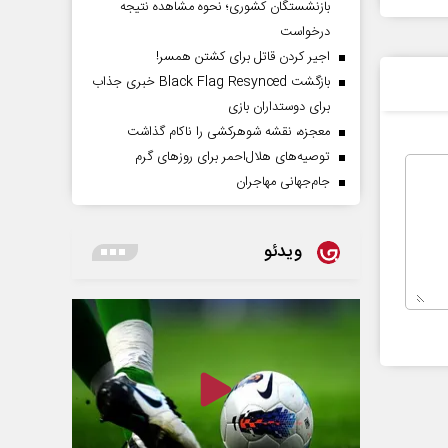
بازنشستگان کشوری؛ نحوه مشاهده نتیجه
درخواست
اجیر کردن قاتل برای کشتن همسر!
بازگشت Black Flag Resynced خبری جذاب
برای دوستداران بازی
معجزه، نقشه شوهرکشی را ناکام گذاشت
توصیه‌های هلال‌احمر برای روز‌های گرم
جام‌جهانی مهاجران
ویدئو