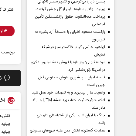
پلیس درباره بی‌توجهی و تغییر مسیر ناگهانی
ببینید | وقتی ستاره‌ها قبل از گل جشن گرفتند!
اشتراک گذ
پرداخت مابه‌التفاوت حقوق بازنشستگان تأمین
اجتماعی
بازگشت مسعود اطیابی با «نسخهٔ آزمایشی» به
تلویزیون
ابراهیم حاتمی کیا با خاکستر سبز در شبکه
برچسب ه
نمایش
مرد عنکبوتی: روز تازه با فروش ۵۰۰ میلیون دلاری
در آمریکا رکوردشکنی کرد
ن
فاصله ایران با پیشرو‌ان هوش مصنوعی قابل
جبران است
واقعیت‌ها را بپذیرید و به تعهدات خود عمل کنید
اخب
اعلام جزئیات ثبت ادعا، تهیه نقشه UTM و ارائه
مادر سند
جنگ با ایران شاید یکی از اشتباه‌های تاریخی
نقش‌های
باشد
ببینید 
عملیات گسترده ارتش یمن علیه نیروهای سعودی
ببینید 