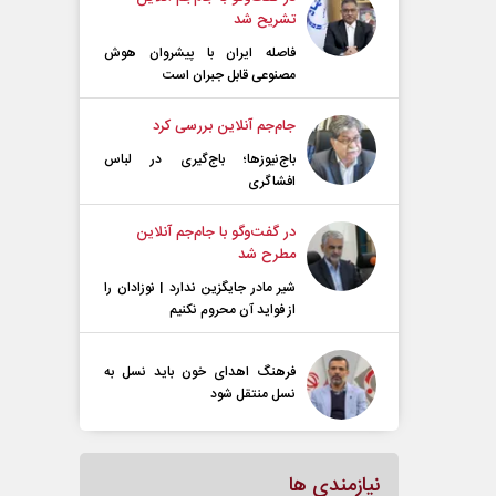
تشریح شد
فاصله ایران با پیشرو‌ان هوش
مصنوعی قابل جبران است
جام‌جم آنلاین بررسی کرد
باج‌نیوزها؛ باج‌گیری در لباس
افشاگری
در گفت‌و‌گو با جام‌جم آنلاین
مطرح شد
شیر مادر جایگزین ندارد | نوزادان را
از فواید آن محروم نکنیم
فرهنگ اهدای خون باید نسل به
نسل منتقل شود
نیازمندی ها