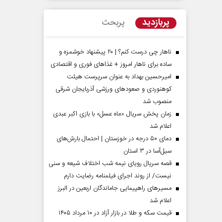
پربازدید
پربحث
ناهار چی درست کنم؟ | ۲۰ پیشنهاد خوشمزه و
ساده برای ناهار امروز + غذاهای فوری و اقتصادی
امیرحسین بهداد به عنوان سرپرست هیئت
کوهنوردی و صعودهای ورزشی آذربایجان شرقی
منصوب شد
زمان پخش سریال «ماه عسل» با بازی اکبر عبدی
اعلام شد
مردادماه
صفحات نخست روزنامه ها‌ی‌سه‌شنبه ۶ مردادماه
صفحات
دمای ۵۰ درجه در خوزستان | احتمال بارش‌های
سیل‌آسا در ۳ استان
قصه سریال رویای نیمه شب اختلاف شیعه و سنی
نیست/ از روند اجرای فیلمنامه رضایت دارم
مسیر‌های راهپیمایی جاماندگان اربعین در البرز
اعلام شد
قیمت سکه و طلا در بازار آزاد در ۱۰ مرداد ۱۴۰۵