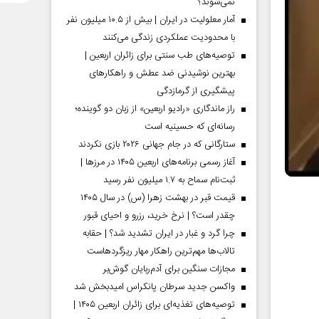
نمی‌شوند؟
آمار معلولیت در ایران | بیش از ۱۰.۵ میلیون نفر
با محدودیت عملکردی زندگی می‌کنند
توصیه‌های طب سنتی برای زائران اربعین |
بهترین نوشیدنی ضد عطش و راهکارهای
پیشگیری از گرمازدگی
راز ماندگاری «رادیو اربعین» از زبان دو گوینده؛
رسانه‌ای که حسینیه است
ستارگانی که در جام جهانی ۲۰۲۶ بازی نکردند
آغاز رسمی برنامه‌های اربعین ۱۴۰۵ در مرز‌ها |
ثبت‌نام سماح به ۱.۷ میلیون نفر رسید
قیمت قبر در بهشت زهرا (س) در سال ۱۴۰۵
چقدر است؟ | نرخ خرید، رزرو و احیای قبور
چرا گرد و غبار در ایران تشدید شد؟ | حقابه
تالاب‌ها مهم‌ترین راهکار مهار ریزگردهاست
مجازات سنگین برای آدم‌ربایان گوش‌بر
واکسن جدید سرطان پانکراس امیدبخش شد
توصیه‌های تغذیه‌ای برای زائران اربعین ۱۴۰۵ |