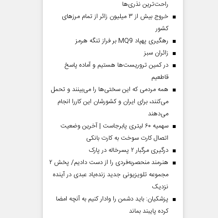
راحت‌ترین نذری‌ها
خروج بیش از ۳ میلیون زائر از تمام مرز‌های
کشور
رهگیری پهپاد MQ9 بر فراز تنگه هرمز
‌زائران سبز
در کمین تروریست‌ها هستیم و آماده پاسخ
قاطعیم
همه مردمی که این سختی‌ها را می‌بینند و تحمل
می‌کنند، برای ایران و کشورشان این کاررا انجام
می‌دهند
سهمیه ۶۰ لیتری پابرجاست | آخرین وضعیت
اتصال کارت سوخت به کارت بانکی
درگیری مرگبار ۲ پسرخاله در پارک
هنرمند منحصر‌به‌فردی را از دست دادیم/ پخش ۲
مجموعه تلویزیونی جدید زنده‌یاد عبدی در آینده
نزدیک
پزشکیان: باید دشمن را وادار کنیم به آنچه امضا
کرده پایبند بماند