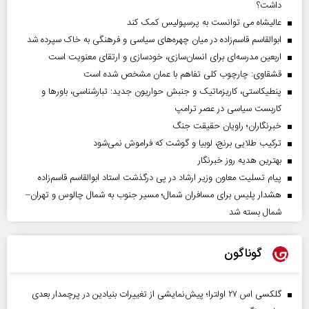
داشت؟
عالیشاه می توانست به پرسپولیس کمک کند
ابوالقاسم قاسم‌زاده در میان چهره‌های سیاسی و فرهنگی به خاک سپرده شد
اربعین مدرسه‌ای برای انسان‌سازی، خودسازی و ارتقای معنویت است
قشقاوی: چارچوب کلی تفاهم با عمان مشخص شده است
پنطیکاستی، کاریزماتیک و جنبش حواریون جدید: تبارشناسی، باور‌ها و
کاربست سیاسی در عصر ترامپ
خبرنگاران؛ راویان حقیقت جنگ
ترکیب طلایی برنج، لوبیا و گوشت که فراموش نمی‌شود
بهترین هدیه روز خبرنگار
پیام تسلیت معاون وزیر ارشاد در پی درگذشت استاد ابوالقاسم قاسم‌زاده
هشدار پلیس برای مسافران شمال؛ مسیر جنوب به شمال چالوس و تهران–
شمال بسته شد
گوناگون
گلکسی اس ۲۷ اولترا؛ پیش‌نمایشی از تغییرات بنیادین در پرچمدار بعدی