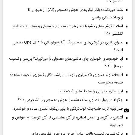
سامسونگ
رشد خیره‌کننده بازار توکن‌های هوش مصنوعی (AI)؛ از هیجان تا
زیرساخت‌های واقعی
انقلاب گوشی‌های تاشو‌ با طعم هوش مصنوعی؛ معرفی و مقایسه خانواده
گلکسی Z۸
بحران باتری در گوشی‌های سامسونگ؛ آیا به‌روزرسانی One UI ۸.۵ مقصر
است؟
آیا خودروهای خودران جای ماشین‌های معمولی را می‌گیرند؟ بررسی وضعیت
در سال ۲۰۲۶
استعلام وام ضروری ۷۵ میلیون تومانی بازنشستگان کشوری؛ نحوه مشاهده
نتیجه درخواست
این غذای لاکچری را ۱۵ دقیقه‌ای آماده کنید
چگونه می‌توان تصاویر ساخته‌شده با هوش مصنوعی را تشخیص داد؟
طرز تهیه تارت فلپ‌جک توت‌فرنگی با پنیر ریکوتا؛ دسری ساده و خوشمزه
آشنایی با آش‌های اصیل ایرانی؛ از آش عباسعلی تا آش ترخینه + خواص و
طرز تهیه
پارک شیرین قابلیت‌ بالایی برای اجرای پروژهای تفریحی دارد