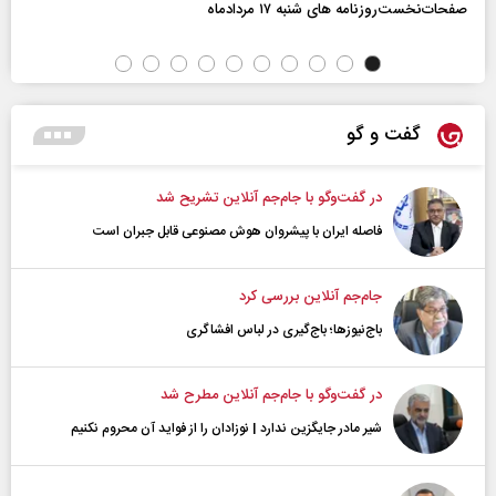
صفحات‌نخست‌روزنامه ها‌ی شنبه ۱۷ مردادماه
گفت و گو
در گفت‌و‌گو با جام‌جم آنلاین تشریح شد
فاصله ایران با پیشرو‌ان هوش مصنوعی قابل جبران است
جام‌جم آنلاین بررسی کرد
باج‌نیوزها؛ باج‌گیری در لباس افشاگری
در گفت‌و‌گو با جام‌جم آنلاین مطرح شد
شیر مادر جایگزین ندارد | نوزادان را از فواید آن محروم نکنیم