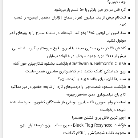
چه نخوریم؟
گره قتل در دی‌جی پارتی با ۵۰ قسم باز می‌شود
ثبت‌نام بیش از یک میلیون نفر در سماح | زائران «همیار اربعین» را نصب
کنند
متقاضیان ارز اربعین ۱۴۰۵ بخوانند | ثبت‌نام در سامانه سماح را به روز‌های آخر
موکول نکنید
کاهش ۲۵ درصدی بستری مجدد با اجرای طرح «پرستار پیگیر» | شناسایی
بیش از ۳۰۰۰ مورد جدید سرطان در خانواده بیماران
Castlevania: Belmont’s Curse؛ بازگشت باشکوه شکارچیان خون‌آشام
روی هر لینکی کلیک نکنید، دام کلاهبرداران سایبری همین‌جاست
سرمایه‌گذاری برای رفاه؛ هزینه یا آینده‌سازی؟
بازگشت مسعود شصت‌چی با دردسر‌های تازه؛ از شایعه حضور در میز مذاکره
تا پایان فیلمبرداری «مرد سه‌هزارچهره»
استعلام وام ضروری ۷۵ میلیون تومانی بازنشستگان کشوری؛ نحوه مشاهده
نتیجه درخواست
اجیر کردن قاتل برای کشتن همسر!
بازگشت Black Flag Resynced خبری جذاب برای دوستداران بازی
معجزه، نقشه شوهرکشی را ناکام گذاشت