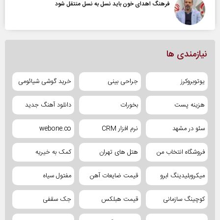
فرهنگ اهدای خون باید نسل به نسل منتقل شود
نیازمندی ها
یوتوبروکرز
جراحی بینی
خرید گوشی شیائومی
هزینه پست
بخورات
دانلود آهنگ جدید
سئو در مشهد
نرم افزار CRM
webone.co
فروشگاه انتخاب من
هتل های تهران
کمک به خیریه
میکروبلیدینگ ابرو
قیمت ضایعات آهن
مفتول سیاه
کوچینگ سازمانی
قیمت هبلکس
جک سقفی