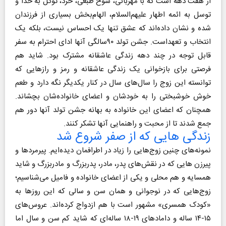
از هفت دهه است که با مهربانی، شوخ طبعی، خرد، توکل به خدا و
توسل به ائمه اطهار علیهم‌السلام، الهام‌بخش بسیاری از فرزندان
شده و نشان داده‌اند که عشق تنها یک احساس نیست، بلکه یک
انتخاب و تعهد‌است. جشن تولد ۹۰سالگی آنها ادای احترام به سفر
قابل توجه در چند دهه زندگی عاشقانه مشترک بود. شاید هم
فرصتی برای بازخوانی یک زندگی عاشقانه و رمز و رازهایی که
توانسته این زوج را سال‌های سال در کنار یکدیگر نگه دارد و طعم
خوش خوشبختی را به خودشان و اعضای خانواده‌شان بچشاند.
همچنان که اعضای این خانواده به بهانه جشن تولد آنها دور هم
جمع شدند تا از محبت و راهنمایی آنها تشکر کنند.
زندگی هایی که از صفر شروع شد
نمونه‌های چنین زوج‌هایی را زیاد در اطرافمان دیده‌ایم. پیرمردها و
پیرزن هایی که در نقش‌های پدر، مادر، پدربزرگ و مادربزرگ و شاید
همسایه و هم محلی و یکی از اعضای خانواده و فامیل می‌شناسیم‌؛
زوج‌هایی که در نوجوانی و همان سن و سالی که این روزها به
«کودک همسری» مشهور است با هم ازدواج کرده‌اند. عروس‌های
۱۵-۱۴ ساله و دامادهای ۱۹-۱۸ ساله‌ای که شاید کم سن و سال اما