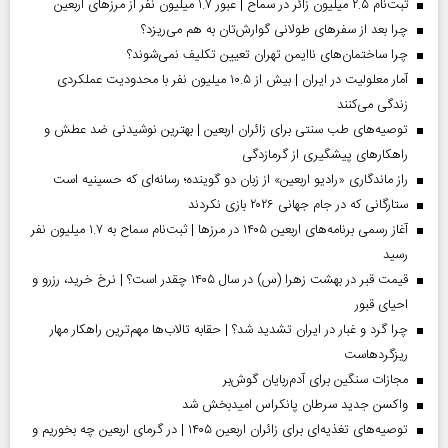
ثبت‌نام ۲.۵ میلیون زائر در سماح | عبور ۱.۷ میلیون نفر از مرز‌های اربعین
چرا بعد از سفرهای طولانی گوارش‌تان به هم می‌ریزد؟
چرا ساختمان‌های ناایمن تهران تعیین تکلیف نمی‌شوند؟
آمار معلولیت در ایران | بیش از ۱۰.۵ میلیون نفر با محدودیت عملکردی
زندگی می‌کنند
توصیه‌های طب سنتی برای زائران اربعین | بهترین نوشیدنی ضد عطش و
راهکارهای پیشگیری از گرمازدگی
راز ماندگاری «رادیو اربعین» از زبان دو گوینده؛ رسانه‌ای که حسینیه است
ستارگانی که در جام جهانی ۲۰۲۶ بازی نکردند
آغاز رسمی برنامه‌های اربعین ۱۴۰۵ در مرز‌ها | ثبت‌نام سماح به ۱.۷ میلیون نفر
رسید
قیمت قبر در بهشت زهرا (س) در سال ۱۴۰۵ چقدر است؟ | نرخ خرید، رزرو و
احیای قبور
چرا گرد و غبار در ایران تشدید شد؟ | حقابه تالاب‌ها مهم‌ترین راهکار مهار
ریزگردهاست
مجازات سنگین برای آدم‌ربایان گوش‌بر
واکسن جدید سرطان پانکراس امیدبخش شد
توصیه‌های تغذیه‌ای برای زائران اربعین ۱۴۰۵ | در گرمای اربعین چه بخوریم و