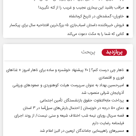
مراقب باشید این بیماری عجیب و غریب را از کنه نگیرید!
خاوران؛ گمشده‌ای در تاریخ کرمانشاه
فروش خیره‌کننده داستان اسباب‌بازی ۵؛ بزرگ‌ترین افتتاحیه سال برای پیکسار
کتابی که شما را به مکث دعوت می‌کند
پربازدید
پربحث
ناهار چی درست کنم؟ | ۲۰ پیشنهاد خوشمزه و ساده برای ناهار امروز + غذاهای
فوری و اقتصادی
امیرحسین بهداد به عنوان سرپرست هیئت کوهنوردی و صعودهای ورزشی
آذربایجان شرقی منصوب شد
پرداخت مابه‌التفاوت حقوق بازنشستگان تأمین اجتماعی
دمای ۵۰ درجه در خوزستان | احتمال بارش‌های سیل‌آسا در ۳ استان
قصه سریال رویای نیمه شب اختلاف شیعه و سنی نیست/ از روند اجرای
فیلمنامه رضایت دارم
مسیر‌های راهپیمایی جاماندگان اربعین در البرز اعلام شد