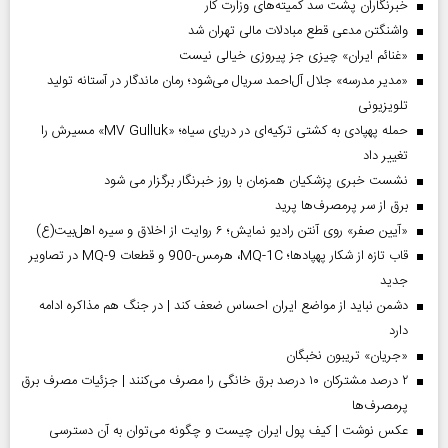
خبرنگاران پشت سد کمیته‌های وزارت کار
واشنگتن مدعی قطع مبادلات مالی تهران شد
«غنائم ایران» چیزی جز پیروزی خیالی نیست
«مدیر مدرسه» جلال آل‌احمد سریال می‌شود؛ رمان ماندگار در آستانه تولید
تلویزیونی
حمله پهپادی به کشتی ترکیه‌ای در دریای سیاه؛ «MV Gulluk» مسیرش را
تغییر داد
نشست خبری پزشکیان همزمان با روز خبرنگار برگزار می شود
برق از سر پرمصرف‌ها پرید
«آیین صفر» روی آنتن رادیو نمایش؛ ۶ روایت از اخلاق و سیره اهل‌بیت(ع)
قاب تازه از شکار پهپادها؛ MQ-1C، هرمس-900 و قطعات MQ-9 در تصاویر
جدید
دشمن نباید از مواضع ایران احساس ضعف کند | در جنگ هم مذاکره ادامه
دارد
«جریان» تریبون نخبگان
۲ درصد مشترکان ۱۰ درصد برق خانگی را مصرف می‌کنند | جزئیات مصرف برق
پرمصرف‌ها
عکس نوشت | کیف پول ایران چیست و چگونه می‌توان به آن دسترسی