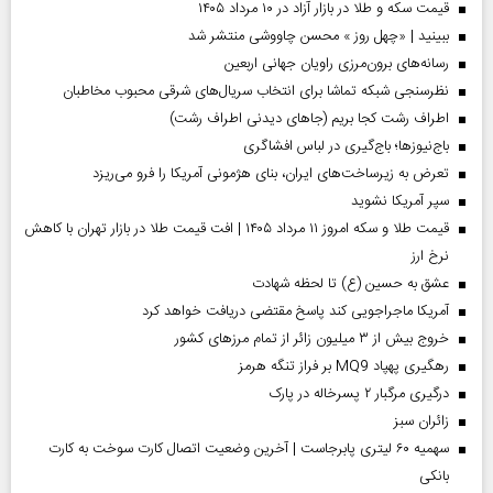
قیمت سکه و طلا در بازار آزاد در ۱۰ مرداد ۱۴۰۵
ببینید | «چهل روز » محسن چاووشی منتشر شد
رسانه‌های برون‌مرزی راویان جهانی اربعین
نظرسنجی شبکه تماشا برای انتخاب سریال‌های شرقی محبوب مخاطبان
اطراف رشت کجا بریم (جاهای دیدنی اطراف رشت)
باج‌نیوزها؛ باج‌گیری در لباس افشاگری
تعرض به زیرساخت‌های ایران، بنای هژمونی آمریکا را فرو می‌ریزد
سپر آمریکا نشوید
قیمت طلا و سکه امروز ۱۱ مرداد ۱۴۰۵ | افت قیمت طلا در بازار تهران با کاهش
نرخ ارز
عشق به حسین (ع) تا لحظه شهادت
آمریکا ماجراجویی کند پاسخ مقتضی دریافت خواهد کرد
خروج بیش از ۳ میلیون زائر از تمام مرز‌های کشور
رهگیری پهپاد MQ9 بر فراز تنگه هرمز
درگیری مرگبار ۲ پسرخاله در پارک
‌زائران سبز
سهمیه ۶۰ لیتری پابرجاست | آخرین وضعیت اتصال کارت سوخت به کارت
بانکی