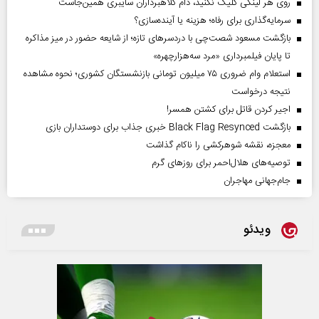
روی هر لینکی کلیک نکنید، دام کلاهبرداران سایبری همین‌جاست
سرمایه‌گذاری برای رفاه؛ هزینه یا آینده‌سازی؟
بازگشت مسعود شصت‌چی با دردسر‌های تازه؛ از شایعه حضور در میز مذاکره
تا پایان فیلمبرداری «مرد سه‌هزارچهره»
استعلام وام ضروری ۷۵ میلیون تومانی بازنشستگان کشوری؛ نحوه مشاهده
نتیجه درخواست
اجیر کردن قاتل برای کشتن همسر!
بازگشت Black Flag Resynced خبری جذاب برای دوستداران بازی
معجزه، نقشه شوهرکشی را ناکام گذاشت
توصیه‌های هلال‌احمر برای روز‌های گرم
جام‌جهانی مهاجران
ویدئو