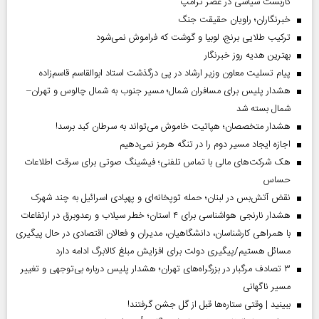
کاربست سیاسی در عصر ترامپ
خبرنگاران؛ راویان حقیقت جنگ
ترکیب طلایی برنج، لوبیا و گوشت که فراموش نمی‌شود
بهترین هدیه روز خبرنگار
پیام تسلیت معاون وزیر ارشاد در پی درگذشت استاد ابوالقاسم قاسم‌زاده
هشدار پلیس برای مسافران شمال؛ مسیر جنوب به شمال چالوس و تهران–
شمال بسته شد
هشدار متخصصان؛ هپاتیت خاموش می‌تواند به سرطان کبد برسد!
اجازه ایجاد مسیر دوم را در تنگه هرمز نمی‌دهیم
هک شرکت‌های مالی با تماس تلفنی؛ فیشینگ صوتی برای سرقت اطلاعات
حساس
نقض آتش‌بس در لبنان؛ حمله توپخانه‌ای و پهپادی اسرائیل به چند شهرک
هشدار نارنجی هواشناسی برای ۴ استان؛ خطر سیلاب و رعدوبرق در ارتفاعات
با همراهی کارشناسان، دانشگاهیان، مدیران و فعالان اقتصادی در حال پیگیری
مسائل هستیم/پیگیری دولت برای افزایش مبلغ کالابرگ ادامه دارد
۳ تصادف مرگبار در بزرگراه‌های تهران؛ هشدار پلیس درباره بی‌توجهی و تغییر
مسیر ناگهانی
ببینید | وقتی ستاره‌ها قبل از گل جشن گرفتند!