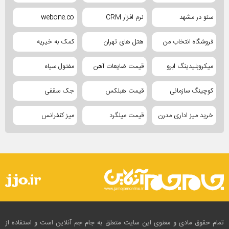
سئو در مشهد
نرم افزار CRM
webone.co
فروشگاه انتخاب من
هتل های تهران
کمک به خیریه
میکروبلیدینگ ابرو
قیمت ضایعات آهن
مفتول سیاه
کوچینگ سازمانی
قیمت هبلکس
جک سقفی
خرید میز اداری مدرن
قیمت میلگرد
میز کنفرانس
تمام حقوق مادی و معنوی این سایت متعلق به جام جم آنلاین است و استفاده از