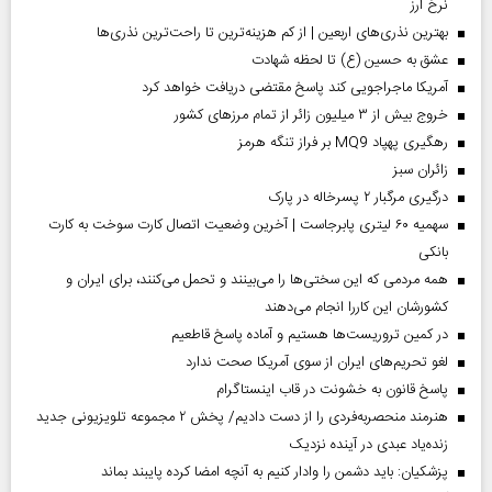
نرخ ارز
بهترین نذری‌های اربعین | از کم هزینه‌ترین تا راحت‌ترین نذری‌ها
عشق به حسین (ع) تا لحظه شهادت
آمریکا ماجراجویی کند پاسخ مقتضی دریافت خواهد کرد
خروج بیش از ۳ میلیون زائر از تمام مرز‌های کشور
رهگیری پهپاد MQ9 بر فراز تنگه هرمز
‌زائران سبز
درگیری مرگبار ۲ پسرخاله در پارک
سهمیه ۶۰ لیتری پابرجاست | آخرین وضعیت اتصال کارت سوخت به کارت
بانکی
همه مردمی که این سختی‌ها را می‌بینند و تحمل می‌کنند، برای ایران و
کشورشان این کاررا انجام می‌دهند
در کمین تروریست‌ها هستیم و آماده پاسخ قاطعیم
لغو تحریم‌های ایران از سوی آمریکا صحت ندارد
پاسخ قانون به خشونت در قاب اینستاگرام
هنرمند منحصر‌به‌فردی را از دست دادیم/ پخش ۲ مجموعه تلویزیونی جدید
زنده‌یاد عبدی در آینده نزدیک
پزشکیان: باید دشمن را وادار کنیم به آنچه امضا کرده پایبند بماند