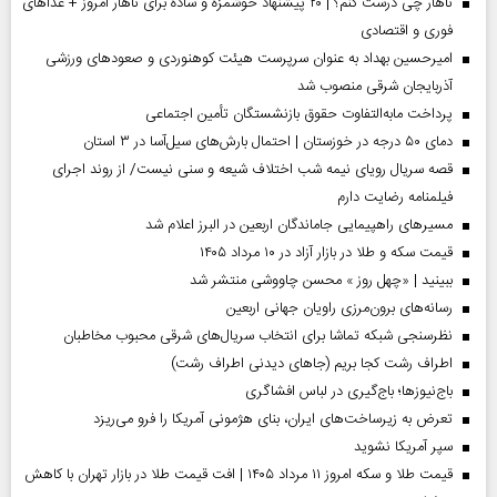
ناهار چی درست کنم؟ | ۲۰ پیشنهاد خوشمزه و ساده برای ناهار امروز + غذاهای
فوری و اقتصادی
امیرحسین بهداد به عنوان سرپرست هیئت کوهنوردی و صعودهای ورزشی
آذربایجان شرقی منصوب شد
پرداخت مابه‌التفاوت حقوق بازنشستگان تأمین اجتماعی
دمای ۵۰ درجه در خوزستان | احتمال بارش‌های سیل‌آسا در ۳ استان
قصه سریال رویای نیمه شب اختلاف شیعه و سنی نیست/ از روند اجرای
فیلمنامه رضایت دارم
مسیر‌های راهپیمایی جاماندگان اربعین در البرز اعلام شد
قیمت سکه و طلا در بازار آزاد در ۱۰ مرداد ۱۴۰۵
ببینید | «چهل روز » محسن چاووشی منتشر شد
رسانه‌های برون‌مرزی راویان جهانی اربعین
نظرسنجی شبکه تماشا برای انتخاب سریال‌های شرقی محبوب مخاطبان
اطراف رشت کجا بریم (جاهای دیدنی اطراف رشت)
باج‌نیوزها؛ باج‌گیری در لباس افشاگری
تعرض به زیرساخت‌های ایران، بنای هژمونی آمریکا را فرو می‌ریزد
سپر آمریکا نشوید
قیمت طلا و سکه امروز ۱۱ مرداد ۱۴۰۵ | افت قیمت طلا در بازار تهران با کاهش