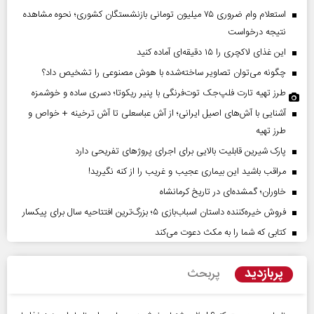
استعلام وام ضروری ۷۵ میلیون تومانی بازنشستگان کشوری؛ نحوه مشاهده
نتیجه درخواست
این غذای لاکچری را ۱۵ دقیقه‌ای آماده کنید
چگونه می‌توان تصاویر ساخته‌شده با هوش مصنوعی را تشخیص داد؟
طرز تهیه تارت فلپ‌جک توت‌فرنگی با پنیر ریکوتا؛ دسری ساده و خوشمزه
آشنایی با آش‌های اصیل ایرانی؛ از آش عباسعلی تا آش ترخینه + خواص و
طرز تهیه
پارک شیرین قابلیت‌ بالایی برای اجرای پروژهای تفریحی دارد
مراقب باشید این بیماری عجیب و غریب را از کنه نگیرید!
خاوران؛ گمشده‌ای در تاریخ کرمانشاه
فروش خیره‌کننده داستان اسباب‌بازی ۵؛ بزرگ‌ترین افتتاحیه سال برای پیکسار
کتابی که شما را به مکث دعوت می‌کند
پربازدید
پربحث