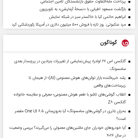
پرداخت مابه‌التفاوت حقوق بازنشستگان تأمین اجتماعی
بازگشت مسعود اطیابی با «نسخهٔ آزمایشی» به تلویزیون
ابراهیم حاتمی کیا با خاکستر سبز در شبکه نمایش
مرد عنکبوتی: روز تازه با فروش ۵۰۰ میلیون دلاری در آمریکا رکوردشکنی کرد
گوناگون
گلکسی اس ۲۷ اولترا؛ پیش‌نمایشی از تغییرات بنیادین در پرچمدار بعدی
سامسونگ
رشد خیره‌کننده بازار توکن‌های هوش مصنوعی (AI)؛ از هیجان تا
زیرساخت‌های واقعی
انقلاب گوشی‌های تاشو‌ با طعم هوش مصنوعی؛ معرفی و مقایسه خانواده
گلکسی Z۸
بحران باتری در گوشی‌های سامسونگ؛ آیا به‌روزرسانی One UI ۸.۵ مقصر
است؟
آیا خودروهای خودران جای ماشین‌های معمولی را می‌گیرند؟ بررسی وضعیت
در سال ۲۰۲۶