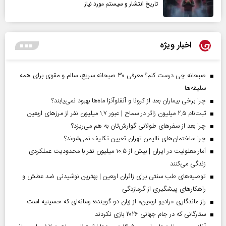
تاریخ انتشار و سیستم مورد نیاز
اخبار ویژه
صبحانه چی درست کنم؟ معرفی ۳۰ صبحانه سریع، سالم و مقوی برای همه
سلیقه‌ها
چرا برخی بیماران بعد از کرونا و آنفلوآنزا ماه‌ها بهبود نمی‌یابند؟
ثبت‌نام ۲.۵ میلیون زائر در سماح | عبور ۱.۷ میلیون نفر از مرز‌های اربعین
چرا بعد از سفرهای طولانی گوارش‌تان به هم می‌ریزد؟
چرا ساختمان‌های ناایمن تهران تعیین تکلیف نمی‌شوند؟
آمار معلولیت در ایران | بیش از ۱۰.۵ میلیون نفر با محدودیت عملکردی
زندگی می‌کنند
توصیه‌های طب سنتی برای زائران اربعین | بهترین نوشیدنی ضد عطش و
راهکارهای پیشگیری از گرمازدگی
راز ماندگاری «رادیو اربعین» از زبان دو گوینده؛ رسانه‌ای که حسینیه است
ستارگانی که در جام جهانی ۲۰۲۶ بازی نکردند