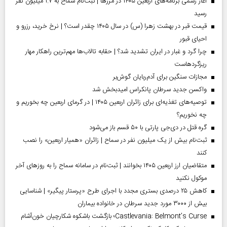
آغاز رسمی برنامه‌های اربعین ۱۴۰۵ در مرز‌ها | ثبت‌نام سماح به ۱.۷ میلیون نفر
رسید
قیمت قبر در بهشت زهرا (س) در سال ۱۴۰۵ چقدر است؟ | نرخ خرید، رزرو و
احیای قبور
چرا گرد و غبار در ایران تشدید شد؟ | حقابه تالاب‌ها مهم‌ترین راهکار مهار
ریزگردهاست
مجازات سنگین برای آدم‌ربایان گوش‌بر
واکسن جدید سرطان پانکراس امیدبخش شد
توصیه‌های تغذیه‌ای برای زائران اربعین ۱۴۰۵ | در گرمای اربعین چه بخوریم و
چه نخوریم؟
گره قتل در دی‌جی پارتی با ۵۰ قسم باز می‌شود
ثبت‌نام بیش از یک میلیون نفر در سماح | زائران «همیار اربعین» را نصب
کنند
متقاضیان ارز اربعین ۱۴۰۵ بخوانند | ثبت‌نام در سامانه سماح را به روز‌های آخر
موکول نکنید
کاهش ۲۵ درصدی بستری مجدد با اجرای طرح «پرستار پیگیر» | شناسایی
بیش از ۳۰۰۰ مورد جدید سرطان در خانواده بیماران
Castlevania: Belmont’s Curse؛ بازگشت باشکوه شکارچیان خون‌آشام