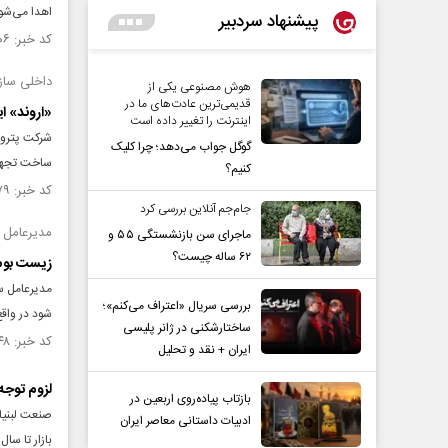
اهدا می‌شو
پیشنهاد سردبیر
کد خبر: ۱۴۳۰۴۰۶ تاریخ انتشار : ۱۴۰۲/۰۸/۲۱
داخلی ساز
هوش مصنوعی یکی از
قدیمی‌ترین عادت‌های ما در
«اروند» ایرانی‌ترین PVC صنعت
اینترنت را تغییر داده است
شرکت پتروش
گوگل جواب می‌دهد؛ چرا کلیک
ساخت تجهیز
کنیم؟
کد خبر: ۱۴۳۰۱۷۹ تاریخ انتشار : ۱۴۰۲/۰۸/۲۰
جام‌جم آنلاین بررسی کرد
مدیرعامل 
ماجرای سن بازنشستگی ۵۵ و
۶۲ ساله چیست؟
زیست بوم
مدیرعامل س
بررسی سریال «اعتراف می‌کنم»؛
شود در واقع
ساختارشکنی در ژانر پلیسی
کد خبر: ۱۴۲۵۶۴۸ تاریخ انتشار : ۱۴۰۲/۰۷/۲۰
ایران + نقد و تحلیل
لزوم توجه 
بازتاب پیاده‌روی اربعین در
ادبیات داستانی معاصر ایران