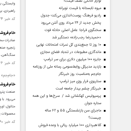
لوازم خانگی نصف قیمت!
وابستگی به
میوه تابستانه با قیمت نوبرانه
راهبردی، بر
رادیو فرهنگ پوست‌اندازی می‌کند؛ جدول
کد خبر: ۱۵۱۵۶۳۴ تاریخ انتشار : ۱۴۰۴/۰۶/۰۴
پخش جدید از ۲۴ مرداد روی آنتن می‌رود
سخنگوی فراجا: عامل اصلی حادثه فوت
خام‌فروشی
«حمیدرضا رجب‌زاده» دستگیر شد
صادرات محص
۱۰ روز تا جمع‌بندی کل نمرات امتحانات نهایی
زنجیره صنع
ماندگاری مطبوعات در تندباد فضای مجازی
سنگ‌آهن، ک
جایزه ۱۰۰ میلیون دلاری برای سر ترامپ
کد خبر: ۱۵۰۶۷۶۶ تاریخ انتشار : ۱۴۰۴/۰۳/۲۱
بازدید مدیرکل روابط‌عمومی رسانه ملی از روزنامه
جام‌جم به‌مناسبت روز خبرنگار
«جام‌جم» 
سناریوی فرار روی میز ترامپ
خام‌فروشی
خبرنگار چشم بیدار جامعه است
صنعت پتروشی
پرسپولیس کهکشانی شد / سرخ‌ها و این همه
می‌رود. با
ستاره جوان
ماجرای سن بازنشستگی ۵۵ و ۶۲ ساله
محصولات پس 
چیست؟
کد خبر: ۱۵۰۴۱۶۰ تاریخ انتشار : ۱۴۰۴/۰۲/۳۰
کلاهبرداری ۱۰۰ میلیارد ریالی با وعده فروش