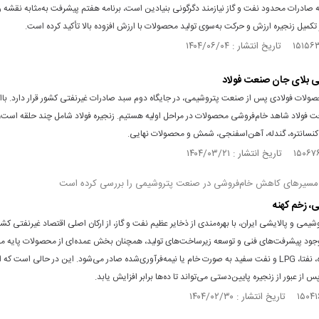
 صادرات محدود نفت و گاز نیازمند دگرگونی بنیادین است، برنامه هفتم پیشرفت به‌مثابه نقشه 
 تکمیل زنجیره ارزش و حرکت به‌سوی تولید محصولات با ارزش افزوده بالا تأکید کرده است.
 بلای جان صنعت فولاد
ولات فولادی پس از صنعت پتروشیمی، در جایگاه دوم سبد صادرات غیرنفتی کشور قرار دارد. باای
ت فولاد شاهد خام‌فروشی محصولات در مراحل اولیه هستیم. زنجیره فولاد شامل چند حلقه است، 
نسانتره، گندله، آهن‌اسفنجی، شمش و محصولات نهایی.
مسیرهای کاهش خام‌فروشی در صنعت پتروشیمی را بررسی کرده است
، زخم کهنه
می و پالایشی ایران، با بهره‌مندی از ذخایر عظیم نفت و گاز، از ارکان اصلی اقتصاد غیرنفتی کشور
 وجود پیشرفت‌های فنی و توسعه زیرساخت‌های تولید، همچنان بخش عمده‌ای از محصولات پایه ما
متانول، اوره، نفتا، LPG‌ و نفت سفید به صورت خام یا نیمه‌فرآوری‌شده صادر می‌شود. این در حالی است 
از عبور از زنجیره پایین‌دستی می‌تواند تا ده‌ها برابر افزایش یابد.