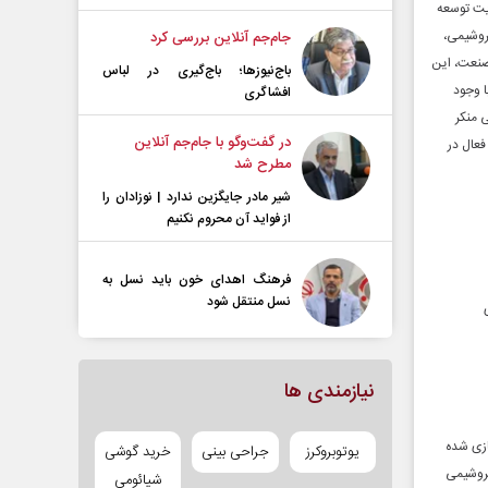
دیریت توسعه
روشیمی،
جام‌جم آنلاین بررسی کرد
صنعت، این
باج‌نیوزها؛ باج‌گیری در لباس
ا وجود
افشاگری
 منکر
در گفت‌و‌گو با جام‌جم آنلاین
فعال در
مطرح شد
شیر مادر جایگزین ندارد | نوزادان را
از فواید آن محروم نکنیم
فرهنگ اهدای خون باید نسل به
نسل منتقل شود
نیازمندی ها
یمی، داخلی‌سازی شده
یوتوبروکرز
جراحی بینی
خرید گوشی
وزه تخصصی صنعت پتروشیمی
شیائومی