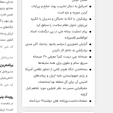
استان کرمان
اسرائیل به دنبال تخریب روند صلح و بی‌ثبات
صنایع پترو
کردن سوریه و غزه است
ضمن قدردان
پزشکیان: با اتکا به نخبگان و مدیران با انگیزه
روز مهم را 
می‌توان تحول نظام سلامت را محقق کرد
تنگنا‌های م
پیام تسلیت رسانه ملی در پی درگذشت استاد
ارزش و جای
ابوالقاسم قاسم‌زاده
کشور، مستقی
گزارش تصویری | مراسم یادبود زنده‌یاد اکبر عبدی
کد خبر: ۱۴۳۸۱۷۸ تاریخ انتشار : ۱۴۰۲/۱۰/۰۸
برادرکشی به خاطر کار نکردن
صبحانه چی درست کنم؟ معرفی ۳۰ صبحانه
مدیرعامل ه
سریع، سالم و مقوی برای همه سلیقه‌ها
برنامه‌ری
بسته‌شدن تنگه هرمز ناشی از تجاوز نظامی آمریکا
مدیرعامل ه
و رژیم صهیونیستی علیه ایران و پیامد‌های
دانش‌بنیان 
امنیتی آن برای کل منطقه بود/مختصات
کد خبر: ۱۴۳۴۰۴۵ تاریخ انتشار : ۱۴۰۲/۰۹/۱۳
جغرافیایی مسیر مد نظر طرفین، مورد تفاهم قرار
گرفته
رویداد پتروفن ۱۴۰۲ آذرماه 
صفحات‌نخست‌روزنامه ها‌ی دوشنبه‌۱۲ مردادماه