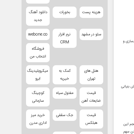
هزینه پست
بخورات
دانلود آهنگ
جدید
سئو در مشهد
نرم افزار
webone.co
‌سازی و
CRM
فروشگاه
انتخاب من
هتل های
کمک به
میکروبلیدینگ
تهران
خیریه
ابرو
ش بنیانی
قیمت
مفتول سیاه
کوچینگ
ضایعات آهن
سازمانی
قیمت
جک سقفی
خرید میز
هبلکس
اداری مدرن
IMAR پیش‌بینی می‌کند حجم این
میلیارد دلار افزایش یابد که به معنای ۱.۳ برابر شدن سهم