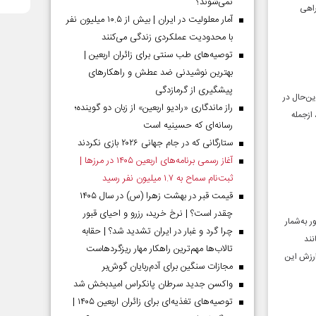
نمی‌شوند؟
راهی
آمار معلولیت در ایران | بیش از ۱۰.۵ میلیون نفر
با محدودیت عملکردی زندگی می‌کنند
توصیه‌های طب سنتی برای زائران اربعین |
بهترین نوشیدنی ضد عطش و راهکارهای
پیشگیری از گرمازدگی
ن‌حال در
راز ماندگاری «رادیو اربعین» از زبان دو گوینده؛
ازجمله
رسانه‌ای که حسینیه است
ستارگانی که در جام جهانی ۲۰۲۶ بازی نکردند
آغاز رسمی برنامه‌های اربعین ۱۴۰۵ در مرز‌ها |
ثبت‌نام سماح به ۱.۷ میلیون نفر رسید
قیمت قبر در بهشت زهرا (س) در سال ۱۴۰۵
چقدر است؟ | نرخ خرید، رزرو و احیای قبور
 به‌شمار
چرا گرد و غبار در ایران تشدید شد؟ | حقابه
نند
تالاب‌ها مهم‌ترین راهکار مهار ریزگردهاست
که ارزش این
مجازات سنگین برای آدم‌ربایان گوش‌بر
واکسن جدید سرطان پانکراس امیدبخش شد
توصیه‌های تغذیه‌ای برای زائران اربعین ۱۴۰۵ |