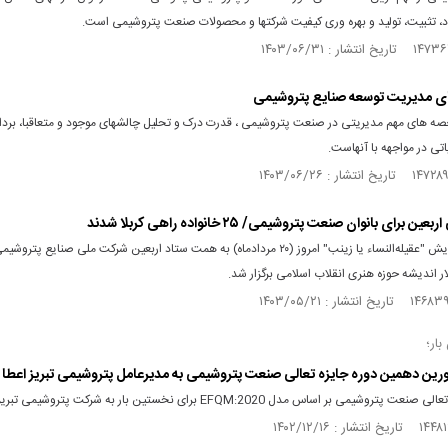
اد، تثبیت، تولید و بهره وری کیفیت شرکتها و محصولات صنعت پتروشیمی است.
ای مدیریت توسعه صنایع پتروشیمی
صه های مهم مدیریتی در صنعت پتروشیمی ، قدرت درک و تحلیل چالشهای موجود و متعاقبا، برد
اتی در مواجهه با آنهاست.
ن برای بانوان صنعت پتروشیمی/ ۲۵ خانواده راهی کربلا شدند
دومین همایش "عقیله‌النساء یا زینب" امروز (۲۰ مردادماه) به همت ستاد اربعین شرکت ملی صنایع پت
ار اندیشه حوزه هنری انقلاب اسلامی برگزار شد.
بار؛
رین دهمین دوره جایزه تعالی صنعت پتروشیمی به مدیرعامل پتروشیمی تبریز اعطا 
تروشیمی بر اساس مدل EFQM:2020 برای نخستین بار به شرکت پتروشیمی تبریز اعطا شد.