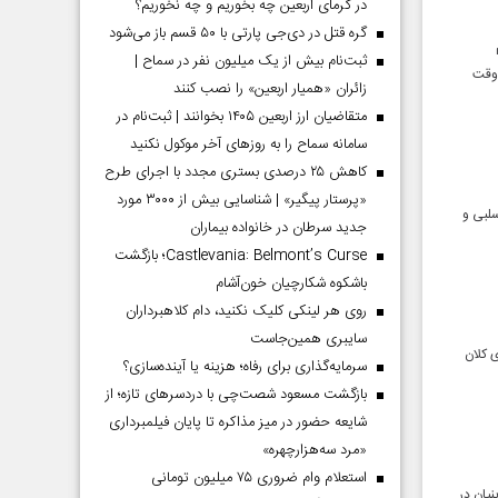
در گرمای اربعین چه بخوریم و چه نخوریم؟
گره قتل در دی‌جی پارتی با ۵۰ قسم باز می‌شود
ثبت‌نام بیش از یک میلیون نفر در سماح |
 وقت
زائران «همیار اربعین» را نصب کنند
متقاضیان ارز اربعین ۱۴۰۵ بخوانند | ثبت‌نام در
سامانه سماح را به روز‌های آخر موکول نکنید
کاهش ۲۵ درصدی بستری مجدد با اجرای طرح
«پرستار پیگیر» | شناسایی بیش از ۳۰۰۰ مورد
سلبی و
جدید سرطان در خانواده بیماران
Castlevania: Belmont’s Curse؛ بازگشت
باشکوه شکارچیان خون‌آشام
روی هر لینکی کلیک نکنید، دام کلاهبرداران
سایبری همین‌جاست
 کلان
سرمایه‌گذاری برای رفاه؛ هزینه یا آینده‌سازی؟
بازگشت مسعود شصت‌چی با دردسر‌های تازه؛ از
شایعه حضور در میز مذاکره تا پایان فیلمبرداری
«مرد سه‌هزارچهره»
استعلام وام ضروری ۷۵ میلیون تومانی
یان در