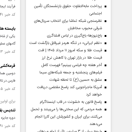
پرداخت مابه‌التفاوت حقوق بازنشستگان تأمین
فرآیند ایج
اجتماعی
کد خبر: ۱۴۷۳۶۴۱ تاریخ انتشار : ۱۴۰۳/۰۶/۳۱
نظرسنجی شبکه تماشا برای انتخاب سریال‌های
شرقی محبوب مخاطبان
بایسته ه
باج‌نیوزها؛ باج‌گیری در لباس افشاگری
یکی از شاخ
«نظم ایرانی» در تنگه هرمز غیرقابل بازگشت است
گامهای عملی
قیمت طلا و سکه امروز ۱۱ مرداد ۱۴۰۵ | افت
کد خبر: ۱۴۷۲۸۹۳ تاریخ انتشار : ۱۴۰۳/۰۶/۲۶
قیمت طلا در بازار تهران با کاهش نرخ ارز
آخر هفته چه فیلمی ببینیم؟ فهرست کامل
قرعه‌کشی اربعی
فیلم‌های پنجشنبه و جمعه شبکه‌های سیما
عشق به حسین (ع) تا لحظه شهادت
فارس در تال
آمریکا ماجراجویی کند پاسخ مقتضی دریافت
کد خبر: ۱۴۶۸۳۹۵ تاریخ انتشار : ۱۴۰۳/۰۵/۲۱
خواهد کرد
برای اولین 
پاسخ قانون به خشونت در قاب اینستاگرام
همه مردمی که این سختی‌ها را می‌بینند و تحمل
تندیس بلو
می‌کنند، برای ایران و کشورشان این کاررا انجام
دوره جایزه تعالی صنعت پ
می‌دهند
کد خبر: ۱۴۴۸۱۹۱ تاریخ انتشار : ۱۴۰۲/۱۲/۱۶
خروج بیش از ۳ میلیون زائر از تمام مرز‌های