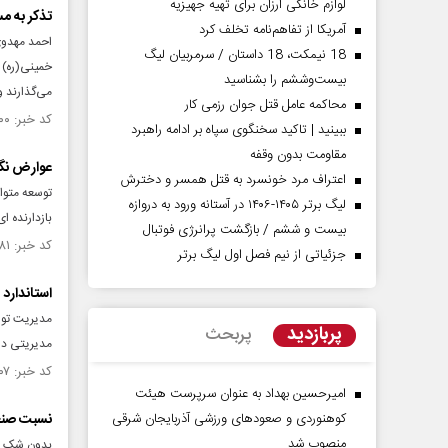
لوازم خانگی ارزان برای تهیه جهیزیه
تذکر به م
آمریکا از تفاهم‌نامه تخلف کرد
احمد مهدوی
18 نیمکت، 18 داستان / سرمربیان لیگ
خمینی(ره) ب
بیست‌وششم را بشناسید
می‌گذارند و
محاکمه عامل قتل جوان رزمی کار
کد خبر: ۱۴۹۰۸۰۰ تاریخ انتشار : ۱۴۰۳/۱۱/۰۳
ببینید | تاکید سخنگوی سپاه بر ادامه راهبرد
مقاومت بدون وقفه
عوارض نگا
اعتراف مرد خونسرد به قتل همسر و دخترش
توسعه متوا
لیگ برتر ۱۴۰۵-۱۴۰۶ در آستانه ورود به دروازه
بازدارنده 
بیست و ششم / بازگشت پرانرژی فوتبال
کد خبر: ۱۴۸۲۱۸۱ تاریخ انتشار : ۱۴۰۳/۰۸/۲۹
جزئیاتی از نیم فصل اول لیگ برتر
استاندار
مدیریت توسع
پربازدید
پربحث
مدیریتی در 
کد خبر: ۱۴۷۷۴۰۷ تاریخ انتشار : ۱۴۰۳/۰۷/۲۴
امیرحسین بهداد به عنوان سرپرست هیئت
کوهنوردی و صعودهای ورزشی آذربایجان شرقی
نسبت صنع
منصوب شد
بدون شک یک