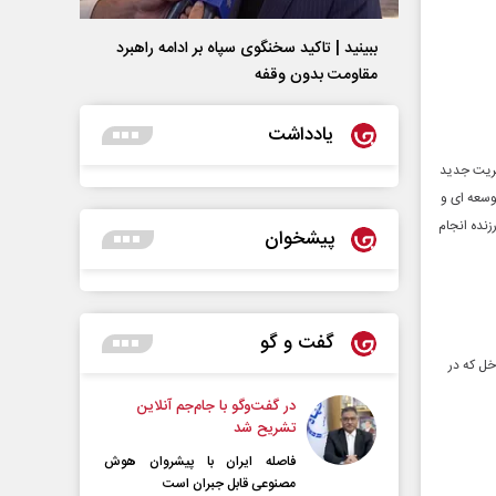
ببینید | تاکید سخنگوی سپاه بر ادامه راهبرد
مقاومت بدون وقفه
یادداشت
یریت جدید
وسعه ای و
نده انجام
پیشخوان
گفت و گو
خل که در
در گفت‌و‌گو با جام‌جم آنلاین
تشریح شد
فاصله ایران با پیشرو‌ان هوش
مصنوعی قابل جبران است