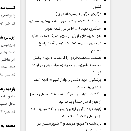
کشور
کسب سه ست
درگیری مرگبار ۲ پسرخاله در پارک
پتروشیمی ف
عملیات گسترده ارتش یمن علیه نیروهای سعودی
کد خبر: ۱۴۴۸۰۰۲ تاریخ انتشار : ۱۴۰۲/۱۲/۱۵
رهگیری پهپاد MQ9 بر فراز تنگه هرمز
لغو تحریم‌های ایران از سوی آمریکا صحت ندارد
ارزیابی ش
در کمین تروریست‌ها هستیم و آماده پاسخ
پتروشیمی ا
قاطعیم
تحت رهبری 
هنرمند منحصر‌به‌فردی را از دست دادیم/ پخش ۲
زیر ساختی،
مجموعه تلویزیونی جدید زنده‌یاد عبدی در آینده
داده است.
نزدیک
کد خبر: ۱۴۴۵۲۳۰ تاریخ انتشار : ۱۴۰۲/۱۱/۲۵
پزشکیان: باید دشمن را وادار کنیم به آنچه امضا
کرده پایبند بماند
بازدید رهب
بازگشت زائران اربعین آغاز شد؛ ۱۰ توصیه‌ای که قبل
حضرت آیت‌ ا
از عبور از مرز حتماً باید بدانید
محل حسینیه 
رکورد تردد زائران اربعین؛ بیش از ۴.۳ میلیون عبور
کد خبر: ۱۴۴۳۰۶۶ تاریخ انتشار : ۱۴۰۲/۱۱/۰۹
از مرزهای شش‌گانه ثبت شد
بازداشت ۲۱ مزدور موساد و ۴ شرور مسلح در
مصمم به ا