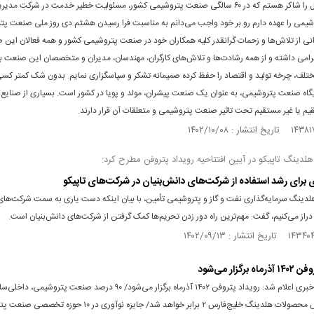
خدای متعال را شاکر هستم که در ۶۰ سالگی صنعت پتروشیمی کشور، مسئولیت خطیر خدمت در شرکت م
شیمی را عهده دارم رو بر خود واجب می‌دانم به مناسبت فرا رسیدن هشتم دی روز ملی صنعت پت
ی از تلاش‌ها و زحمات گرانقدر کلیه همکاران خود در صنعت پتروشیمی کشور و همه فعالان این 
گرامی داشته و از همه رشادت‌ها و تلاش‌های کارگران، مهندسان، مدیران و متخصصان این صنعت ب
ختلف، چرخه تولید و اقتصاد را حفظ کرده صمیمانه تشکر و سپاسگزاری نمایم. بدون شک کمتر کسی
گاه صنعت پتروشیمی، به عنوان یک صنعت پیشران، مولد و پویا در کشور است. بسیاری از صنایع 
م یا غیر مستقیم تحت تاثیر صنعت پتروشیمی و متعلقات آن قرار دارند.
لدینگ تاپیکو در آیین افتتاحیه رویداد پتروفن مطرح کرد:
زی برای رشد استفاده از شرکت‌های دانش‌بنیان در شرکت‌های تاپیکو
لدینگ سرمایه‌گذاری نفت و گاز و پتروشیمی تأمین، با بیان اینکه دست یاری به سمت شرکت‌های
دراز می‌کنیم، گفت: مهم‌ترین راه دور زدن تحریم‌ها کمک گرفتن از شرکت‌های دانش‌بنیان است.
برگزار می‌شود
در نشست خبری اعلام شد: رویداد پتروفن ۱۴۰۲ آذرماه برگزار می‌شود/ ۹۰ درصد صنعت پتروش
است/ ارزش محصولات هلدینگ خلیج‌فارس ۲ برابر خواهد شد/ جایزه نوآوری در ۱۰ ح