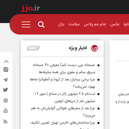
نها
عکس
جام جم پلاس
سلامت
بازار
اخبار ویژه
صبحانه چی درست کنم؟ معرفی ۳۰ صبحانه
سریع، سالم و مقوی برای همه سلیقه‌ها
چرا برخی بیماران بعد از کرونا و آنفلوآنزا ماه‌ها
بهبود نمی‌یابند؟
ثبت‌نام ۲.۵ میلیون زائر در سماح | عبور ۱.۷
احد‌های
میلیون نفر از مرز‌های اربعین
پایدار و
چرا بعد از سفرهای طولانی گوارش‌تان به هم
می‌ریزد؟
چرا ساختمان‌های ناایمن تهران تعیین تکلیف