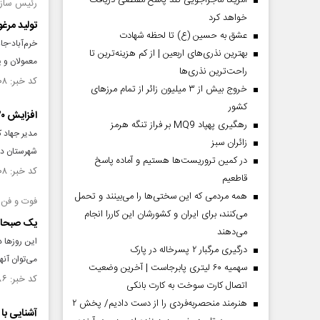
آمریکا ماجراجویی کند پاسخ مقتضی دریافت
رئیس سازم
خواهد کرد
تولید مرغو
عشق به حسین (ع) تا لحظه شهادت
خرم‌آباد-جا
بهترین نذری‌های اربعین | از کم هزینه‌ترین تا
معمولان و پ
راحت‌ترین نذری‌ها
کد خبر: ۱۴۶۹۳۰۸ تاریخ انتشار : ۱۴۰۳/۰۵/۲۸
خروج بیش از ۳ میلیون زائر از تمام مرز‌های
کشور
افزایش ۲۰ درصدی برداشت انجیر از باغات شهرستان دهلران
رهگیری پهپاد MQ9 بر فراز تنگه هرمز
مدیر جهاد ک
‌زائران سبز
شهرستان دهلران 
در کمین تروریست‌ها هستیم و آماده پاسخ
کد خبر: ۱۴۶۷۴۰۸ تاریخ انتشار : ۱۴۰۳/۰۵/۱۴
قاطعیم
همه مردمی که این سختی‌ها را می‌بینند و تحمل
فوت و فن‌
می‌کنند، برای ایران و کشورشان این کاررا انجام
یک صبحانه
می‌دهند
این روزها د
درگیری مرگبار ۲ پسرخاله در پارک
می‌توان آنه
سهمیه ۶۰ لیتری پابرجاست | آخرین وضعیت
کد خبر: ۱۴۲۰۱۸۶ تاریخ انتشار : ۱۴۰۲/۰۵/۳۰
اتصال کارت سوخت به کارت بانکی
هنرمند منحصر‌به‌فردی را از دست دادیم/ پخش ۲
آشنایی با