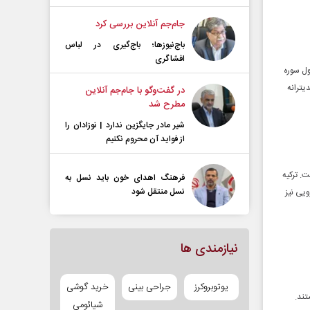
جام‌جم آنلاین بررسی کرد
باج‌نیوزها؛ باج‌گیری در لباس
افشاگری
که خداوند در آیه اول سوره
یترانه
در گفت‌و‌گو با جام‌جم آنلاین
مطرح شد
شیر مادر جایگزین ندارد | نوزادان را
از فواید آن محروم نکنیم
ت. ترکیه
فرهنگ اهدای خون باید نسل به
نسل منتقل شود
ویی نیز
نیازمندی ها
یوتوبروکرز
جراحی بینی
خرید گوشی
تند.
شیائومی