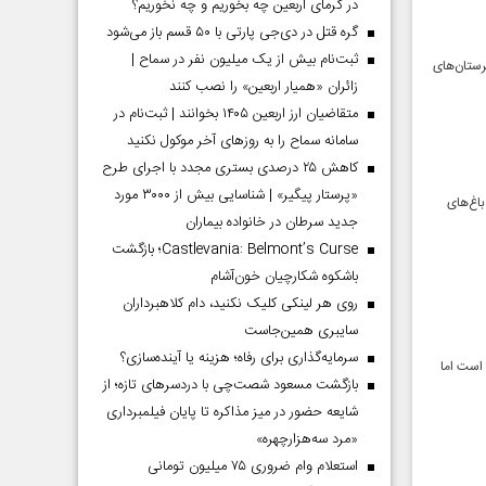
در گرمای اربعین چه بخوریم و چه نخوریم؟
گره قتل در دی‌جی پارتی با ۵۰ قسم باز می‌شود
ثبت‌نام بیش از یک میلیون نفر در سماح |
رستان‌های
زائران «همیار اربعین» را نصب کنند
متقاضیان ارز اربعین ۱۴۰۵ بخوانند | ثبت‌نام در
سامانه سماح را به روز‌های آخر موکول نکنید
کاهش ۲۵ درصدی بستری مجدد با اجرای طرح
«پرستار پیگیر» | شناسایی بیش از ۳۰۰۰ مورد
باغ‌های
جدید سرطان در خانواده بیماران
Castlevania: Belmont’s Curse؛ بازگشت
باشکوه شکارچیان خون‌آشام
روی هر لینکی کلیک نکنید، دام کلاهبرداران
سایبری همین‌جاست
سرمایه‌گذاری برای رفاه؛ هزینه یا آینده‌سازی؟
 است اما
بازگشت مسعود شصت‌چی با دردسر‌های تازه؛ از
شایعه حضور در میز مذاکره تا پایان فیلمبرداری
«مرد سه‌هزارچهره»
استعلام وام ضروری ۷۵ میلیون تومانی