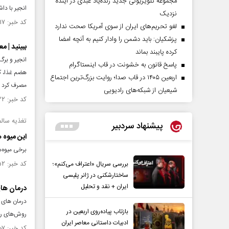
مجموعه تلویزیونی جدید زنده‌یاد عبدی در آینده
انجیر با دا
نزدیک
کد خبر: ۱۴۰۰۶۱۷ تاریخ انتشار : ۱۴۰۱/۱۲/۱۸
لغو تحریم‌های ایران از سوی آمریکا صحت ندارد
پزشکیان: باید دشمن را وادار کنیم به آنچه امضا
ببینید | 
کرده پایبند بماند
انجیر و بر
پاسخ قانون به خشونت در قاب اینستاگرام
هضم غذا، کا
اربعین ۱۴۰۵ در قاب صدا؛ روایت بزرگ‌ترین اجتماع
مصرف کرد ض
شیعیان از شبکه‌های رادیویی
کد خبر: ۱۳۷۸۸۲۲ تاریخ انتشار : ۱۴۰۱/۰۶/۱۲
تغذیه سالم
پیشنهاد سردبیر
این میوه ه
برخی میوه‌ه
کد خبر: ۱۳۶۱۱۵۲ تاریخ انتشار : ۱۴۰۱/۰۱/۲۰
بررسی سریال «اعتراف می‌کنم»؛
ساختارشکنی در ژانر پلیسی
ایران + نقد و تحلیل
درمان های
درمان های ز
بازتاب پیاده‌روی اربعین در
روش‌های راد
ادبیات داستانی معاصر ایران
کد خبر: ۱۳۵۷۹۰۷ تاریخ انتشار : ۱۴۰۰/۱۲/۱۹