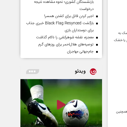
بازنشستگان کشوری؛ نحوه مشاهده نتیجه
درخواست
اجیر کردن قاتل برای کشتن همسر!
بازگشت Black Flag Resynced خبری جذاب
برای دوستداران بازی
مک به
معجزه، نقشه شوهرکشی را ناکام گذاشت
ام یا خشک
توصیه‌های هلال‌احمر برای روز‌های گرم
جام‌جهانی مهاجران
ویدئو
 همچنین