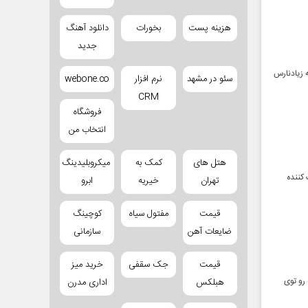
هزینه پست
بخورات
دانلود آهنگ
جدید
ه زیادنارس
سئو در مشهد
نرم افزار
webone.co
CRM
فروشگاه
انتخاب من
هتل های
کمک به
میکروبلیدینگ
کننده
تهران
خیریه
ابرو
قیمت
مفتول سیاه
کوچینگ
ضایعات آهن
سازمانی
قیمت
جک سقفی
خرید میز
 رو توی
هبلکس
اداری مدرن