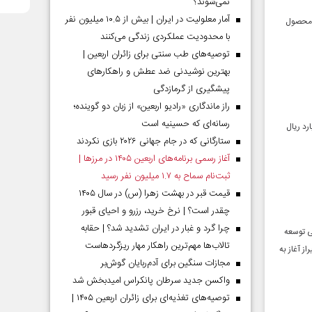
نمی‌شوند؟
آمار معلولیت در ایران | بیش از ۱۰.۵ میلیون نفر
به آغاز برداشت انجیر در شهرستان گفت: پیش‌بینی می‌شود ۱۵۰۰ تن محصول
با محدودیت عملکردی زندگی می‌کنند
توصیه‌های طب سنتی برای زائران اربعین |
بهترین نوشیدنی ضد عطش و راهکارهای
پیشگیری از گرمازدگی
راز ماندگاری «رادیو اربعین» از زبان دو گوینده؛
رسانه‌ای که حسینیه است
عه و تجهیز مدارس کهگیلویه و بویراحمد گفت: سه هزار و ۷۰۰ میلیارد ریال
ستارگانی که در جام جهانی ۲۰۲۶ بازی نکردند
آغاز رسمی برنامه‌های اربعین ۱۴۰۵ در مرز‌ها |
ثبت‌نام سماح به ۱.۷ میلیون نفر رسید
قیمت قبر در بهشت زهرا (س) در سال ۱۴۰۵
چقدر است؟ | نرخ خرید، رزرو و احیای قبور
چرا گرد و غبار در ایران تشدید شد؟ | حقابه
لی توسعه
تالاب‌ها مهم‌ترین راهکار مهار ریزگردهاست
ز آغاز به
مجازات سنگین برای آدم‌ربایان گوش‌بر
واکسن جدید سرطان پانکراس امیدبخش شد
توصیه‌های تغذیه‌ای برای زائران اربعین ۱۴۰۵ |