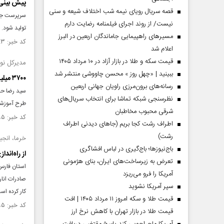
پیش بینی تولید ۱۵۰۰ تن
قصه سریال رویای نیمه شب اختلاف شیعه و سنی
نیست/ از روند اجرای فیلمنامه رضایت دارم
تولید شود.
مسیر‌های راهپیمایی جاماندگان اربعین در البرز
کد خبر: ۱۵۱۱۷۸۳ تاریخ انتشار : ۱۴۰۴/۰۵/۰۵
اعلام شد
قیمت سکه و طلا در بازار آزاد در ۱۰ مرداد ۱۴۰۵
مدیرکل نو
ببینید | «چهل روز » محسن چاووشی منتشر شد
۳۷۰۰ میلیارد ریال طرح آموزشی و فرهنگی در گچساران و باشت در دست اجرا
رسانه‌های برون‌مرزی راویان جهانی اربعین
نظرسنجی شبکه تماشا برای انتخاب سریال‌های
طرح آموزشی
شرقی محبوب مخاطبان
کد خبر: ۱۴۹۱۷۹۵ تاریخ انتشار : ۱۴۰۳/۱۱/۱۱
اطراف رشت کجا بریم (جاهای دیدنی اطراف
رشت)
خرما، انجی
باج‌نیوزها؛ باج‌گیری در لباس افشاگری
از راه‌اند
تعرض به زیرساخت‌های ایران، بنای هژمونی
استان فارس 
آمریکا را فرو می‌ریزد
صادرات انار
سپر آمریکا نشوید
کار کرده اس
قیمت طلا و سکه امروز ۱۱ مرداد ۱۴۰۵ | افت
کد خبر: ۱۴۹۰۶۹۵ تاریخ انتشار : ۱۴۰۳/۱۱/۰۲
قیمت طلا در بازار تهران با کاهش نرخ ارز