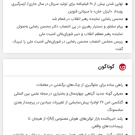
نهایی شدن بیش از ۲۰ فیلم‌نامه برای تولید سریال در سال جاری/ ازسرگیری
رویداد «ایران جان» با میزبانی قزوین
محسن رضایی نماینده رهبر انقلاب در شعام شد
پیام مشاور و دستیار رهبری در پی انتصاب دکتر محسن رضایی به‌عنوان
نماینده رهبر معظم انقلاب و دبیر شورای‌عالی امنیت ملی
رییس مجلس انتصاب محسن رضایی در شورای‌عالی امنیت ملی را تبریک
گفت
گوناگون
راهی ساده برای جلوگیری از چک‌های برگشتی در معاملات
معرفی گونه جدید گیاهی چهارمحال و بختیاری در مجله علمی بین المللی
گلکسی اس ۲۷ اولترا؛ پیش‌نمایشی از تغییرات بنیادین در پرچمدار بعدی
سامسونگ
رشد خیره‌کننده بازار توکن‌های هوش مصنوعی (AI)؛ از هیجان تا
زیرساخت‌های واقعی
انقلاب گوشی‌های تاشو‌ با طعم هوش مصنوعی؛ معرفی و مقایسه خانواده