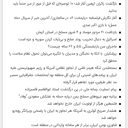
بازگشت زائران اربعین آغاز شد؛ ۱۰ توصیه‌ای که قبل از عبور از مرز حتماً باید
بدانید
آغاز نگارش فیلمنامه «پایتخت ۸» در سالجاری/ آخرین خبر از سریال «ماه
عسل» با بازی اکبر عبدی
بازداشت ۲۱ مزدور موساد و ۴ شرور مسلح در استان کرمان
اسرائیل به دنبال تخریب روند صلح و بی‌ثبات کردن سوریه و غزه است
ماجرای سن بازنشستگی ۵۵ و ۶۲ ساله چیست؟
پزشکیان: با اتکا به نخبگان و مدیران با انگیزه می‌توان تحول نظام سلامت را
محقق کرد
بسته‌شدن تنگه هرمز ناشی از تجاوز نظامی آمریکا و رژیم صهیونیستی علیه
ایران و پیامد‌های امنیتی آن برای کل منطقه بود/مختصات جغرافیایی مسیر
مد نظر طرفین، مورد تفاهم قرار گرفته
پیام تسلیت رسانه ملی در پی درگذشت استاد ابوالقاسم قاسم‌زاده
بیانیه مهم نیروهای مسلح یمن درباره حمله به نفتکش سعودی "وفاء"
فلسطین هرگز از اولویت ایران خارج نخواهد شد
هشدار صریح کوثری به آمریکا؛ هر تجاوز به ایران با پاسخی ویرانگر روبه‌رو
خواهد شد
فناوری بومی ایران، برتر از هر سامانه وارداتی در منطقه است