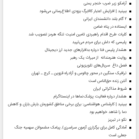
آرامکو زیر ضرب خنجر یمنی
ببینید | افزایش اعتبار کالابرگ بزودی اطلاع‌رسانی می‌شود
۲ گام بلند دانشمندان ایرانی
ایستاده در پناه ضامن
کلیات طرح اقدام راهبردی تامین امنیت تنگه هرمز تصویب شد
پلیسی که دلش برای مردم می‌تپید
هشدار پلیس فتا درباره بدافزار‌های جدید ارز دیجیتال
روایت هنرمندانه از میراث یک رهبر
فصل داغ سریال‌های تلویزیونی
ترافیک سنگین در محور چالوس و آزادراه قزوین ـ کرج ـ تهران
آنتن زنده حق‌الناس است
شروط مذاکراتی ایران
هشدار درباره فعالیت پزشک‌نما‌ها در اینستاگرام
ببینید | کارشناس هواشناسی: برای برخی مناطق کشورمان بارش باران و کاهش
دما را شاهد خواهیم بود
نکو در تبریز
آمادگی کامل برای برگزاری آزمون سراسری/ پیامک مشمولان سهمیه جنگ
جعلی است