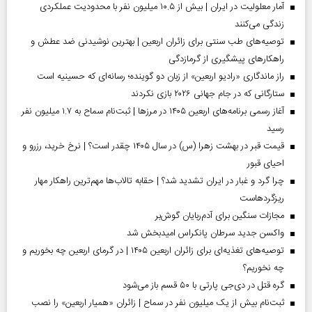
آمار معلولیت در ایران | بیش از ۱۰.۵ میلیون نفر با محدودیت عملکردی
زندگی می‌کنند
توصیه‌های طب سنتی برای زائران اربعین | بهترین نوشیدنی ضد عطش و
راهکارهای پیشگیری از گرمازدگی
راز ماندگاری «رادیو اربعین» از زبان دو گوینده؛ رسانه‌ای که حسینیه است
ستارگانی که در جام جهانی ۲۰۲۶ بازی نکردند
آغاز رسمی برنامه‌های اربعین ۱۴۰۵ در مرز‌ها | ثبت‌نام سماح به ۱.۷ میلیون نفر
رسید
قیمت قبر در بهشت زهرا (س) در سال ۱۴۰۵ چقدر است؟ | نرخ خرید، رزرو و
احیای قبور
چرا گرد و غبار در ایران تشدید شد؟ | حقابه تالاب‌ها مهم‌ترین راهکار مهار
ریزگردهاست
مجازات سنگین برای آدم‌ربایان گوش‌بر
واکسن جدید سرطان پانکراس امیدبخش شد
توصیه‌های تغذیه‌ای برای زائران اربعین ۱۴۰۵ | در گرمای اربعین چه بخوریم و
چه نخوریم؟
گره قتل در دی‌جی پارتی با ۵۰ قسم باز می‌شود
ثبت‌نام بیش از یک میلیون نفر در سماح | زائران «همیار اربعین» را نصب