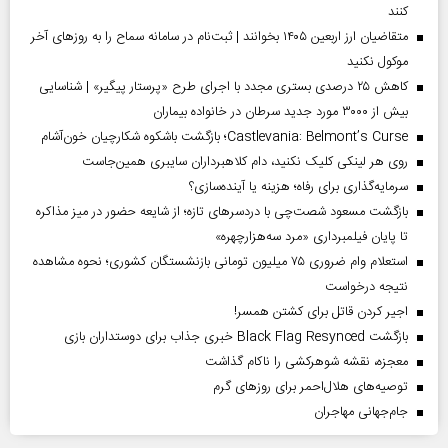
کنند
متقاضیان ارز اربعین ۱۴۰۵ بخوانند | ثبت‌نام در سامانه سماح را به روز‌های آخر
موکول نکنید
کاهش ۲۵ درصدی بستری مجدد با اجرای طرح «پرستار پیگیر» | شناسایی
بیش از ۳۰۰۰ مورد جدید سرطان در خانواده بیماران
Castlevania: Belmont’s Curse؛ بازگشت باشکوه شکارچیان خون‌آشام
روی هر لینکی کلیک نکنید، دام کلاهبرداران سایبری همین‌جاست
سرمایه‌گذاری برای رفاه؛ هزینه یا آینده‌سازی؟
بازگشت مسعود شصت‌چی با دردسر‌های تازه؛ از شایعه حضور در میز مذاکره
تا پایان فیلمبرداری «مرد سه‌هزارچهره»
استعلام وام ضروری ۷۵ میلیون تومانی بازنشستگان کشوری؛ نحوه مشاهده
نتیجه درخواست
اجیر کردن قاتل برای کشتن همسر!
بازگشت Black Flag Resynced خبری جذاب برای دوستداران بازی
معجزه، نقشه شوهرکشی را ناکام گذاشت
توصیه‌های هلال‌احمر برای روز‌های گرم
جام‌جهانی مهاجران