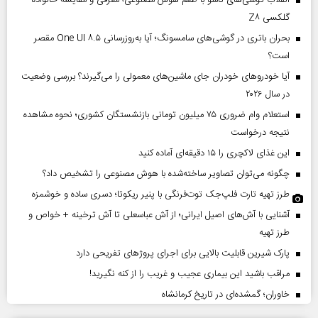
گلکسی Z۸
بحران باتری در گوشی‌های سامسونگ؛ آیا به‌روزرسانی One UI ۸.۵ مقصر
است؟
آیا خودروهای خودران جای ماشین‌های معمولی را می‌گیرند؟ بررسی وضعیت
در سال ۲۰۲۶
استعلام وام ضروری ۷۵ میلیون تومانی بازنشستگان کشوری؛ نحوه مشاهده
نتیجه درخواست
این غذای لاکچری را ۱۵ دقیقه‌ای آماده کنید
چگونه می‌توان تصاویر ساخته‌شده با هوش مصنوعی را تشخیص داد؟
طرز تهیه تارت فلپ‌جک توت‌فرنگی با پنیر ریکوتا؛ دسری ساده و خوشمزه
آشنایی با آش‌های اصیل ایرانی؛ از آش عباسعلی تا آش ترخینه + خواص و
طرز تهیه
پارک شیرین قابلیت‌ بالایی برای اجرای پروژهای تفریحی دارد
مراقب باشید این بیماری عجیب و غریب را از کنه نگیرید!
خاوران؛ گمشده‌ای در تاریخ کرمانشاه