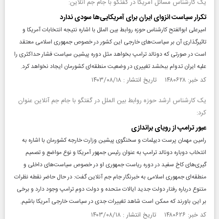
یک کارشناس مسائل آمریکا در گفتگو با جام جم آنلاین:
تکرار سیاست انزوای ایران برای آمریکایی‌ها سودی ندارد
امیرعلی ابوالفتح کارشناس حوزه روابط بین الملل با اشاره نتیجه انتخابات آمریکا و
تاثیرگذاری آن بر سیاست‌های خارجی این کشور در خصوص جمهوری اسلامی معتقد
است در صورتی که دونالد ترامپ بخواهد مثل دوره پیشین سیاست فشار حداکثری را
علیه ایران تدوام ببخشد تغییری در وضعیت منطقه‌ای کشورمان ایجاد نخواهد کرد.
کد خبر: ۱۴۸۰۶۲۸ تاریخ انتشار : ۱۴۰۳/۰۸/۱۸
یک کارشناس ارشد حوزه روابط بین الملل در گفتگو با جام جم آنلاین عنوان
کرد:
عبور ترامپ از رویای براندازی
رامین مهمان پرست دیپلمات و سخنگوی پیشین وزارت خارجه کشورمان با اشاره به
انتخاب دوباره دونالد ترامپ به عنوان رئیس جمهور آمریکا و نوع مواضع و تصمیم
گیری‌های کاخ سفید در دوره ریاست جمهوری او در خصوص سیاست‌های داخلی و
منطقه‌ای جمهوری اسلامی به خبرنگار جام جم آنلاین گفت: در حال حاضر نقطه نظرات
متنوع درباره رفتار دولت جدید ایالات متحده و دولت دوم ترامپ وجود دارد و برخی
بر این باورند که ممکن است شاهد تغییرات جدی در سیاست خارجی آمریکا باشیم.
کد خبر: ۱۴۸۰۶۲۶ تاریخ انتشار : ۱۴۰۳/۰۸/۱۸