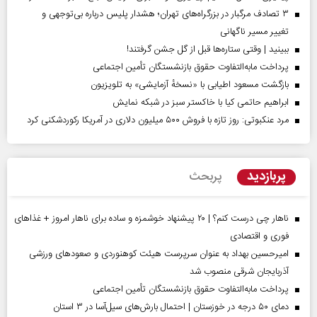
۳ تصادف مرگبار در بزرگراه‌های تهران؛ هشدار پلیس درباره بی‌توجهی و
تغییر مسیر ناگهانی
ببینید | وقتی ستاره‌ها قبل از گل جشن گرفتند!
پرداخت مابه‌التفاوت حقوق بازنشستگان تأمین اجتماعی
بازگشت مسعود اطیابی با «نسخهٔ آزمایشی» به تلویزیون
ابراهیم حاتمی کیا با خاکستر سبز در شبکه نمایش
مرد عنکبوتی: روز تازه با فروش ۵۰۰ میلیون دلاری در آمریکا رکوردشکنی کرد
پربازدید
پربحث
ناهار چی درست کنم؟ | ۲۰ پیشنهاد خوشمزه و ساده برای ناهار امروز + غذاهای
فوری و اقتصادی
امیرحسین بهداد به عنوان سرپرست هیئت کوهنوردی و صعودهای ورزشی
آذربایجان شرقی منصوب شد
پرداخت مابه‌التفاوت حقوق بازنشستگان تأمین اجتماعی
دمای ۵۰ درجه در خوزستان | احتمال بارش‌های سیل‌آسا در ۳ استان