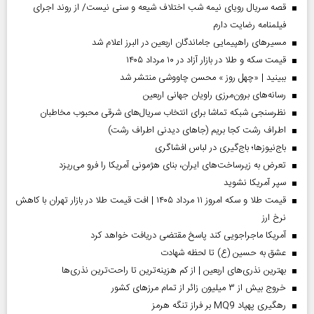
قصه سریال رویای نیمه شب اختلاف شیعه و سنی نیست/ از روند اجرای
فیلمنامه رضایت دارم
مسیر‌های راهپیمایی جاماندگان اربعین در البرز اعلام شد
قیمت سکه و طلا در بازار آزاد در ۱۰ مرداد ۱۴۰۵
ببینید | «چهل روز » محسن چاووشی منتشر شد
رسانه‌های برون‌مرزی راویان جهانی اربعین
نظرسنجی شبکه تماشا برای انتخاب سریال‌های شرقی محبوب مخاطبان
اطراف رشت کجا بریم (جاهای دیدنی اطراف رشت)
باج‌نیوزها؛ باج‌گیری در لباس افشاگری
تعرض به زیرساخت‌های ایران، بنای هژمونی آمریکا را فرو می‌ریزد
سپر آمریکا نشوید
قیمت طلا و سکه امروز ۱۱ مرداد ۱۴۰۵ | افت قیمت طلا در بازار تهران با کاهش
نرخ ارز
آمریکا ماجراجویی کند پاسخ مقتضی دریافت خواهد کرد
عشق به حسین (ع) تا لحظه شهادت
بهترین نذری‌های اربعین | از کم هزینه‌ترین تا راحت‌ترین نذری‌ها
خروج بیش از ۳ میلیون زائر از تمام مرز‌های کشور
رهگیری پهپاد MQ9 بر فراز تنگه هرمز