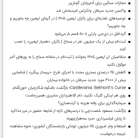
مجازات سنگین برای آدم‌ربایان گوش‌بر
واکسن جدید سرطان پانکراس امیدبخش شد
توصیه‌های تغذیه‌ای برای زائران اربعین ۱۴۰۵ | در گرمای اربعین چه بخوریم و
چه نخوریم؟
گره قتل در دی‌جی پارتی با ۵۰ قسم باز می‌شود
ثبت‌نام بیش از یک میلیون نفر در سماح | زائران «همیار اربعین» را نصب
کنند
متقاضیان ارز اربعین ۱۴۰۵ بخوانند | ثبت‌نام در سامانه سماح را به روز‌های آخر
موکول نکنید
کاهش ۲۵ درصدی بستری مجدد با اجرای طرح «پرستار پیگیر» | شناسایی
بیش از ۳۰۰۰ مورد جدید سرطان در خانواده بیماران
Castlevania: Belmont’s Curse؛ بازگشت باشکوه شکارچیان خون‌آشام
روی هر لینکی کلیک نکنید، دام کلاهبرداران سایبری همین‌جاست
سرمایه‌گذاری برای رفاه؛ هزینه یا آینده‌سازی؟
بازگشت مسعود شصت‌چی با دردسر‌های تازه؛ از شایعه حضور در میز مذاکره
تا پایان فیلمبرداری «مرد سه‌هزارچهره»
استعلام وام ضروری ۷۵ میلیون تومانی بازنشستگان کشوری؛ نحوه مشاهده
نتیجه درخواست