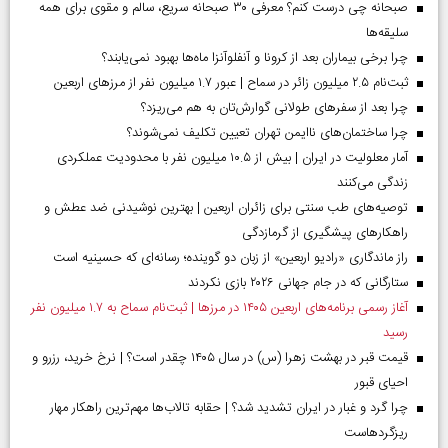
صبحانه چی درست کنم؟ معرفی ۳۰ صبحانه سریع، سالم و مقوی برای همه
سلیقه‌ها
چرا برخی بیماران بعد از کرونا و آنفلوآنزا ماه‌ها بهبود نمی‌یابند؟
ثبت‌نام ۲.۵ میلیون زائر در سماح | عبور ۱.۷ میلیون نفر از مرز‌های اربعین
چرا بعد از سفرهای طولانی گوارش‌تان به هم می‌ریزد؟
چرا ساختمان‌های ناایمن تهران تعیین تکلیف نمی‌شوند؟
آمار معلولیت در ایران | بیش از ۱۰.۵ میلیون نفر با محدودیت عملکردی
زندگی می‌کنند
توصیه‌های طب سنتی برای زائران اربعین | بهترین نوشیدنی ضد عطش و
راهکارهای پیشگیری از گرمازدگی
راز ماندگاری «رادیو اربعین» از زبان دو گوینده؛ رسانه‌ای که حسینیه است
ستارگانی که در جام جهانی ۲۰۲۶ بازی نکردند
آغاز رسمی برنامه‌های اربعین ۱۴۰۵ در مرز‌ها | ثبت‌نام سماح به ۱.۷ میلیون نفر
رسید
قیمت قبر در بهشت زهرا (س) در سال ۱۴۰۵ چقدر است؟ | نرخ خرید، رزرو و
احیای قبور
چرا گرد و غبار در ایران تشدید شد؟ | حقابه تالاب‌ها مهم‌ترین راهکار مهار
ریزگردهاست