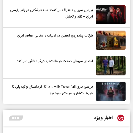
بررسی سریال «اعتراف می‌کنم»؛ ساختارشکنی در ژانر پلیسی
ایران + نقد و تحلیل
بازتاب پیاده‌روی اربعین در ادبیات داستانی معاصر ایران
امضای سروش صحت در «استخر» دیگر غافلگیر نمی‌کند
بررسی بازی Silent Hill: Townfall؛ از داستان و گیم‌پلی تا
تاریخ انتشار و سیستم مورد نیاز
اخبار ویژه