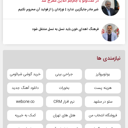
در گفت‌و‌گو با جام‌جم آنلاین مطرح شد
شیر مادر جایگزین ندارد | نوزادان را از فواید آن محروم نکنیم
فرهنگ اهدای خون باید نسل به نسل منتقل شود
نیازمندی ها
یوتوبروکرز
جراحی بینی
خرید گوشی شیائومی
هزینه پست
بخورات
دانلود آهنگ جدید
سئو در مشهد
نرم افزار CRM
webone.co
فروشگاه انتخاب من
هتل های تهران
کمک به خیریه