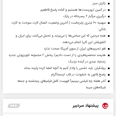
‌زائران سبز
در کمین تروریست‌ها هستیم و آماده پاسخ قاطعیم
درگیری مرگبار ۲ پسرخاله در پارک
سهمیه ۶۰ لیتری پابرجاست | آخرین وضعیت اتصال کارت سوخت به کارت
بانکی
همه مردمی که این سختی‌ها را می‌بینند و تحمل می‌کنند، برای ایران و
کشورشان این کاررا انجام می‌دهند
لغو تحریم‌های ایران از سوی آمریکا صحت ندارد
هنرمند منحصر‌به‌فردی را از دست دادیم/ پخش ۲ مجموعه تلویزیونی جدید
زنده‌یاد عبدی در آینده نزدیک
پزشکیان: باید دشمن را وادار کنیم به آنچه امضا کرده پایبند بماند
پاسخ قانون به خشونت در قاب اینستاگرام
آخر هفته چه فیلمی ببینیم؟ فهرست کامل فیلم‌های پنجشنبه و جمعه
شبکه‌های سیما
پیشنهاد سردبیر