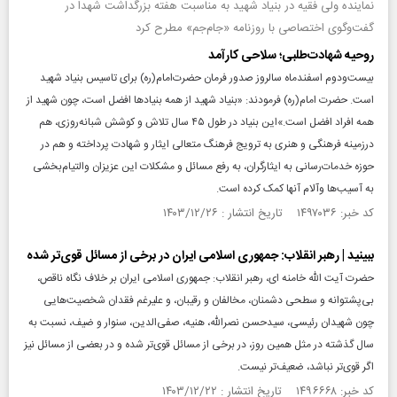
نماینده ولی فقیه در بنیاد شهید به مناسبت هفته بزرگداشت شهدا در
گفت‌وگوی اختصاصی با روزنامه «جام‌جم» مطرح کرد
روحیه شهادت‌طلبی؛ سلاحی کارآمد
بیست‌و‌دوم اسفندماه سالروز صدور فرمان حضرت‌امام(ره) برای تاسیس بنیاد شهید
است. حضرت امام(ره) فرمودند: «بنیاد شهید از همه بنیادها افضل است، چون شهید از
همه افراد افضل است.»این بنیاد در طول ۴۵ سال تلاش و کوشش شبانه‌روزی، هم
درزمینه فرهنگی و هنری به ترویج فرهنگ متعالی ایثار و شهادت پرداخته و هم در
حوزه خدمات‌رسانی به ایثارگران، به رفع مسائل و مشکلات این عزیزان والتیام‌بخشی
به آسیب‌ها وآلام آنها کمک کرده است.
کد خبر: ۱۴۹۷۰۳۶ تاریخ انتشار : ۱۴۰۳/۱۲/۲۶
ببینید | رهبر انقلاب: جمهوری اسلامی ایران در برخی از مسائل قوی‌تر شده
حضرت آیت الله خامنه ای، رهبر انقلاب: جمهوری اسلامی ایران بر خلاف نگاه ناقص،
بی‌پشتوانه و سطحی دشمنان، مخالفان و رقیبان، و علیرغم فقدان شخصیت‌هایی
چون شهیدان رئیسی، سیدحسن نصرالله، هنیه، صفی‌الدین، سنوار و ضیف، نسبت به
سال گذشته در مثل همین روز، در برخی از مسائل قوی‌تر شده و در بعضی از مسائل نیز
اگر قوی‌تر نباشد، ضعیف‌تر نیست.
کد خبر: ۱۴۹۶۶۶۸ تاریخ انتشار : ۱۴۰۳/۱۲/۲۲