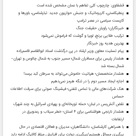
قشقاوی: چارچوب کلی تفاهم با عمان مشخص شده است
پنطیکاستی، کاریزماتیک و جنبش حواریون جدید: تبارشناسی، باور‌ها و
کاربست سیاسی در عصر ترامپ
خبرنگاران؛ راویان حقیقت جنگ
ترکیب طلایی برنج، لوبیا و گوشت که فراموش نمی‌شود
بهترین هدیه روز خبرنگار
پیام تسلیت معاون وزیر ارشاد در پی درگذشت استاد ابوالقاسم قاسم‌زاده
هشدار پلیس برای مسافران شمال؛ مسیر جنوب به شمال چالوس و تهران–
شمال بسته شد
هشدار متخصصان؛ هپاتیت خاموش می‌تواند به سرطان کبد برسد!
اجازه ایجاد مسیر دوم را در تنگه هرمز نمی‌دهیم
هک شرکت‌های مالی با تماس تلفنی؛ فیشینگ صوتی برای سرقت اطلاعات
حساس
نقض آتش‌بس در لبنان؛ حمله توپخانه‌ای و پهپادی اسرائیل به چند شهرک
هشدار نارنجی هواشناسی برای ۴ استان؛ خطر سیلاب و رعدوبرق در
ارتفاعات
با همراهی کارشناسان، دانشگاهیان، مدیران و فعالان اقتصادی در حال
پیگیری مسائل هستیم/پیگیری دولت برای افزایش مبلغ کالابرگ ادامه دارد