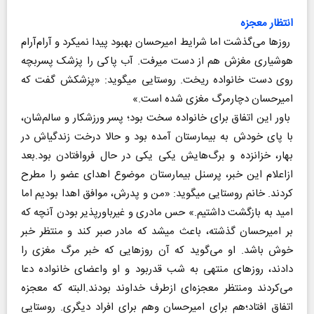
انتظار معجزه
روزها می‌گذشت اما شرایط امیرحسان بهبود پیدا نمی‎کرد و آرام‌آرام
هوشیاری مغزش هم از دست می‎رفت. آب پاکی را پزشک پسربچه
روی دست خانواده ریخت. روستایی می‎گوید: «پزشکش گفت که
امیرحسان دچارمرگ مغزی شده است.»
باور این اتفاق برای خانواده سخت بود؛ پسر ورزشکار و سالم‌شان،
با پای خودش به بیمارستان آمده بود و حالا درخت زندگی‎اش در
بهار، خزان‎زده و برگ‌هایش یکی یکی در حال فروافتادن بود.بعد
ازاعلام این خبر، پرسنل بیمارستان موضوع اهدای عضو را مطرح
کردند. خانم روستایی می‎گوید: «من و پدرش، موافق اهدا بودیم اما
امید به بازگشت داشتیم.» حس مادری و غیرباورپذیر بودن آنچه که
بر امیرحسان گذشته، باعث می‎شد که مادر صبر کند و منتظر خبر
خوش باشد. او می‌گوید که آن روزهایی که خبر مرگ مغزی را
دادند، روزهای منتهی به شب قدربود و او واعضای خانواده دعا
می‌کردند ومنتظر معجزه‌ای ازطرف خداوند بودند.البته که معجزه
اتفاق افتاد؛هم برای امیرحسان وهم برای افراد دیگری. روستایی