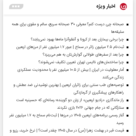
اخبار ویژه
صبحانه چی درست کنم؟ معرفی ۳۰ صبحانه سریع، سالم و مقوی برای همه
سلیقه‌ها
چرا برخی بیماران بعد از کرونا و آنفلوآنزا ماه‌ها بهبود نمی‌یابند؟
ثبت‌نام ۲.۵ میلیون زائر در سماح | عبور ۱.۷ میلیون نفر از مرز‌های اربعین
چرا بعد از سفرهای طولانی گوارش‌تان به هم می‌ریزد؟
چرا ساختمان‌های ناایمن تهران تعیین تکلیف نمی‌شوند؟
آمار معلولیت در ایران | بیش از ۱۰.۵ میلیون نفر با محدودیت عملکردی
زندگی می‌کنند
توصیه‌های طب سنتی برای زائران اربعین | بهترین نوشیدنی ضد عطش و
راهکارهای پیشگیری از گرمازدگی
راز ماندگاری «رادیو اربعین» از زبان دو گوینده؛ رسانه‌ای که حسینیه است
ستارگانی که در جام جهانی ۲۰۲۶ بازی نکردند
آغاز رسمی برنامه‌های اربعین ۱۴۰۵ در مرز‌ها | ثبت‌نام سماح به ۱.۷ میلیون نفر
رسید
قیمت قبر در بهشت زهرا (س) در سال ۱۴۰۵ چقدر است؟ | نرخ خرید، رزرو و