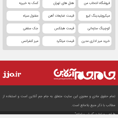
فروشگاه انتخاب من
هتل های تهران
کمک به خیریه
میکروبلیدینگ ابرو
قیمت ضایعات آهن
مفتول سیاه
کوچینگ سازمانی
قیمت هبلکس
جک سقفی
خرید میز اداری مدرن
قیمت میلگرد
میز کنفرانس
تمام حقوق مادی و معنوی این سایت متعلق به جام جم آنلاین است و استفاده از
مطالب با ذکر منبع بلامانع است.
طراحی و تولید
"ایران سامانه"