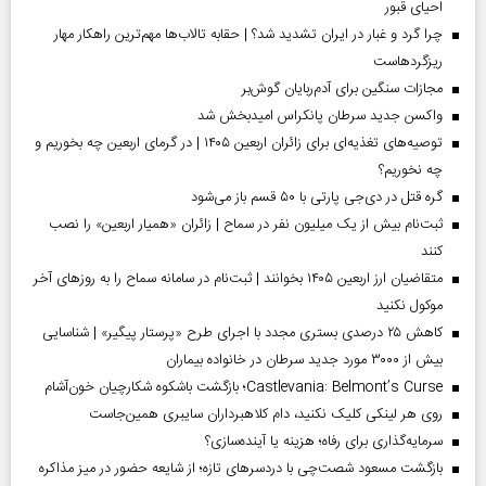
احیای قبور
چرا گرد و غبار در ایران تشدید شد؟ | حقابه تالاب‌ها مهم‌ترین راهکار مهار
ریزگردهاست
مجازات سنگین برای آدم‌ربایان گوش‌بر
واکسن جدید سرطان پانکراس امیدبخش شد
توصیه‌های تغذیه‌ای برای زائران اربعین ۱۴۰۵ | در گرمای اربعین چه بخوریم و
چه نخوریم؟
گره قتل در دی‌جی پارتی با ۵۰ قسم باز می‌شود
ثبت‌نام بیش از یک میلیون نفر در سماح | زائران «همیار اربعین» را نصب
کنند
متقاضیان ارز اربعین ۱۴۰۵ بخوانند | ثبت‌نام در سامانه سماح را به روز‌های آخر
موکول نکنید
کاهش ۲۵ درصدی بستری مجدد با اجرای طرح «پرستار پیگیر» | شناسایی
بیش از ۳۰۰۰ مورد جدید سرطان در خانواده بیماران
Castlevania: Belmont’s Curse؛ بازگشت باشکوه شکارچیان خون‌آشام
روی هر لینکی کلیک نکنید، دام کلاهبرداران سایبری همین‌جاست
سرمایه‌گذاری برای رفاه؛ هزینه یا آینده‌سازی؟
بازگشت مسعود شصت‌چی با دردسر‌های تازه؛ از شایعه حضور در میز مذاکره