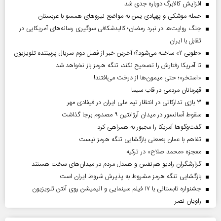
افزایش کالابرگ دوباره جدی شد
حمله موشکی و پهپادی یمن به مواضع نیروهای همسو با عربستان
جنگ روایت‌ها در نبرد رمضان؛ کالبدشکافی سوگیری رسانه‌های آمریکایی در
تقابل با ایران
«طوبی ۲» ساخته می‌شود؟؛ آخرین خبر از فصل دوم سریال پربیننده تلویزیون
تا آمریکا رفتارش را تصحیح نکند، تنگه هرمز باز نخواهد شد
«استخر»‌‌؛ حتی میمون‌ها از درخت می‌افتند!
قهرمانان مردمی در قاب سیما
۳ بازی تدارکاتی در انتظار تیم ملی ایران در فیفادی مهر
سقوط آسانسور در میدان آرژانتین ۹ مصدوم برجا گذاشت
گفت‌وگوها آمریکا را مجبور به همراهی کرد
تفاهم با عمان به‌معنی بازگشایی تنگه هرمز نیست
معجزه «محمد صلاح» در ترکیه
گزارشگران رادیو هم‌نفس و همدل مردم در میدان‌های سخت هستند
بازگشایی تنگه هرمز مشروط به پذیرش شروط ایران است
جشنواره تابستانی با ۱۷ فیلم سینمایی و انیمیشن روی آنتن تلویزیون
راویان نصر