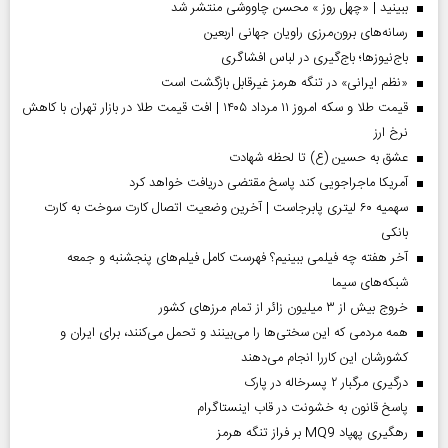
ببینید | «چهل روز » محسن چاووشی منتشر شد
رسانه‌های برون‌مرزی راویان جهانی اربعین
باج‌نیوزها؛ باج‌گیری در لباس افشاگری
«نظم ایرانی» در تنگه هرمز غیرقابل بازگشت است
قیمت طلا و سکه امروز ۱۱ مرداد ۱۴۰۵ | افت قیمت طلا در بازار تهران با کاهش
نرخ ارز
عشق به حسین (ع) تا لحظه شهادت
آمریکا ماجراجویی کند پاسخ مقتضی دریافت خواهد کرد
سهمیه ۶۰ لیتری پابرجاست | آخرین وضعیت اتصال کارت سوخت به کارت
بانکی
آخر هفته چه فیلمی ببینیم؟ فهرست کامل فیلم‌های پنجشنبه و جمعه
شبکه‌های سیما
خروج بیش از ۳ میلیون زائر از تمام مرز‌های کشور
همه مردمی که این سختی‌ها را می‌بینند و تحمل می‌کنند، برای ایران و
کشورشان این کاررا انجام می‌دهند
درگیری مرگبار ۲ پسرخاله در پارک
پاسخ قانون به خشونت در قاب اینستاگرام
رهگیری پهپاد MQ9 بر فراز تنگه هرمز