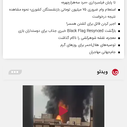
تا پایان فیلمبرداری «مرد سه‌هزارچهره»
استعلام وام ضروری ۷۵ میلیون تومانی بازنشستگان کشوری؛ نحوه مشاهده
نتیجه درخواست
اجیر کردن قاتل برای کشتن همسر!
بازگشت Black Flag Resynced خبری جذاب برای دوستداران بازی
معجزه، نقشه شوهرکشی را ناکام گذاشت
توصیه‌های هلال‌احمر برای روز‌های گرم
جام‌جهانی مهاجران
ویدئو