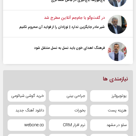
باج‌نیوزها؛ باج‌گیری در لباس افشاگری
در گفت‌و‌گو با جام‌جم آنلاین مطرح شد
شیر مادر جایگزین ندارد | نوزادان را از فواید آن محروم نکنیم
فرهنگ اهدای خون باید نسل به نسل منتقل شود
نیازمندی ها
یوتوبروکرز
جراحی بینی
خرید گوشی شیائومی
هزینه پست
بخورات
دانلود آهنگ جدید
سئو در مشهد
نرم افزار CRM
webone.co