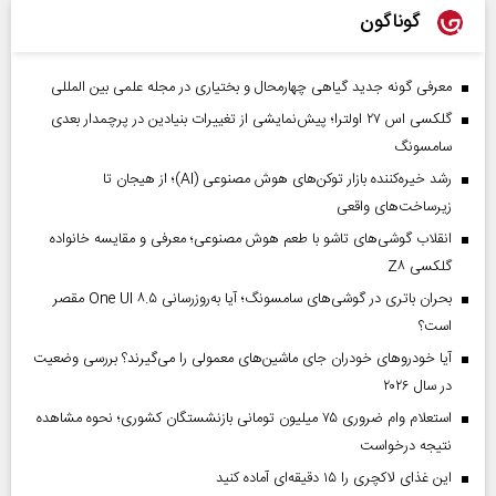
گوناگون
معرفی گونه جدید گیاهی چهارمحال و بختیاری در مجله علمی بین المللی
گلکسی اس ۲۷ اولترا؛ پیش‌نمایشی از تغییرات بنیادین در پرچمدار بعدی
سامسونگ
رشد خیره‌کننده بازار توکن‌های هوش مصنوعی (AI)؛ از هیجان تا
زیرساخت‌های واقعی
انقلاب گوشی‌های تاشو‌ با طعم هوش مصنوعی؛ معرفی و مقایسه خانواده
گلکسی Z۸
بحران باتری در گوشی‌های سامسونگ؛ آیا به‌روزرسانی One UI ۸.۵ مقصر
است؟
آیا خودروهای خودران جای ماشین‌های معمولی را می‌گیرند؟ بررسی وضعیت
در سال ۲۰۲۶
استعلام وام ضروری ۷۵ میلیون تومانی بازنشستگان کشوری؛ نحوه مشاهده
نتیجه درخواست
این غذای لاکچری را ۱۵ دقیقه‌ای آماده کنید