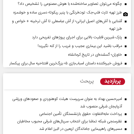
چگونه می‌توان تصاویر ساخته‌شده با هوش مصنوعی را تشخیص داد؟
طرز تهیه تارت فلپ‌جک توت‌فرنگی با پنیر ریکوتا؛ دسری ساده و خوشمزه
آشنایی با آش‌های اصیل ایرانی؛ از آش عباسعلی تا آش ترخینه + خواص و
طرز تهیه
پارک شیرین قابلیت‌ بالایی برای اجرای پروژهای تفریحی دارد
مراقب باشید این بیماری عجیب و غریب را از کنه نگیرید!
خاوران؛ گمشده‌ای در تاریخ کرمانشاه
فروش خیره‌کننده داستان اسباب‌بازی ۵؛ بزرگ‌ترین افتتاحیه سال برای پیکسار
پربازدید
پربحث
امیرحسین بهداد به عنوان سرپرست هیئت کوهنوردی و صعودهای ورزشی
آذربایجان شرقی منصوب شد
پرداخت مابه‌التفاوت حقوق بازنشستگان تأمین اجتماعی
نظرسنجی شبکه تماشا برای انتخاب سریال‌های شرقی محبوب مخاطبان
مسیر‌های راهپیمایی جاماندگان اربعین در البرز اعلام شد