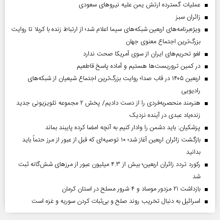
عملیات گسترده ارتش یمن علیه نیروهای سعودی
‌زائران سبز
ویژه‌برنامه‌های اربعین شبکه‌های سیما اعلام شد؛ از ارتباط زنده با کربلا تا روایت
بزرگ‌ترین اجتماع معنوی جهان
لغو تحریم‌های ایران از سوی آمریکا صحت ندارد
در کمین تروریست‌ها هستیم و آماده پاسخ قاطعیم
اربعین ۱۴۰۵ در قاب صدا؛ روایت بزرگ‌ترین اجتماع شیعیان از شبکه‌های
رادیویی
هنرمند منحصر‌به‌فردی را از دست دادیم/ پخش ۲ مجموعه تلویزیونی جدید
زنده‌یاد عبدی در آینده نزدیک
پزشکیان: باید دشمن را وادار کنیم به آنچه امضا کرده پایبند بماند
بازگشت زائران اربعین آغاز شد؛ ۱۰ توصیه‌ای که قبل از عبور از مرز حتماً باید
بدانید
رکورد تردد زائران اربعین؛ بیش از ۴.۳ میلیون عبور از مرزهای شش‌گانه ثبت
شد
بازداشت ۲۱ مزدور موساد و ۴ شرور مسلح در استان کرمان
اسرائیل به دنبال تخریب روند صلح و بی‌ثبات کردن سوریه و غزه است