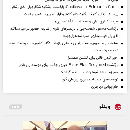
Castlevania: Belmont’s Curse؛ بازگشت باشکوه شکارچیان خون‌آشام
روی هر لینکی کلیک نکنید، دام کلاهبرداران سایبری همین‌جاست
سرمایه‌گذاری برای رفاه؛ هزینه یا آینده‌سازی؟
بازگشت مسعود شصت‌چی با دردسر‌های تازه؛ از شایعه حضور در میز مذاکره
تا پایان فیلمبرداری «مرد سه‌هزارچهره»
استعلام وام ضروری ۷۵ میلیون تومانی بازنشستگان کشوری؛ نحوه مشاهده
نتیجه درخواست
اجیر کردن قاتل برای کشتن همسر!
بازگشت Black Flag Resynced خبری جذاب برای دوستداران بازی
معجزه، نقشه شوهرکشی را ناکام گذاشت
توصیه‌های هلال‌احمر برای روز‌های گرم
جام‌جهانی مهاجران
ویدئو