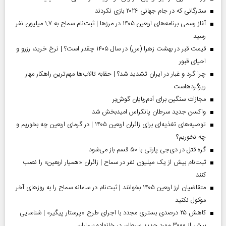
ستارگانی که در جام جهانی ۲۰۲۶ بازی نکردند
آغاز رسمی برنامه‌های اربعین ۱۴۰۵ در مرز‌ها | ثبت‌نام سماح به ۱.۷ میلیون نفر
رسید
قیمت قبر در بهشت زهرا (س) در سال ۱۴۰۵ چقدر است؟ | نرخ خرید، رزرو و
احیای قبور
چرا گرد و غبار در ایران تشدید شد؟ | حقابه تالاب‌ها مهم‌ترین راهکار مهار
ریزگردهاست
مجازات سنگین برای آدم‌ربایان گوش‌بر
واکسن جدید سرطان پانکراس امیدبخش شد
توصیه‌های تغذیه‌ای برای زائران اربعین ۱۴۰۵ | در گرمای اربعین چه بخوریم و
چه نخوریم؟
گره قتل در دی‌جی پارتی با ۵۰ قسم باز می‌شود
ثبت‌نام بیش از یک میلیون نفر در سماح | زائران «همیار اربعین» را نصب
کنند
متقاضیان ارز اربعین ۱۴۰۵ بخوانند | ثبت‌نام در سامانه سماح را به روز‌های آخر
موکول نکنید
کاهش ۲۵ درصدی بستری مجدد با اجرای طرح «پرستار پیگیر» | شناسایی
بیش از ۳۰۰۰ مورد جدید سرطان در خانواده بیماران