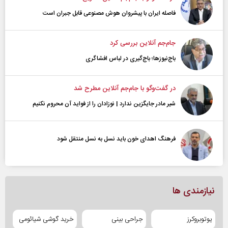
فاصله ایران با پیشرو‌ان هوش مصنوعی قابل جبران است
جام‌جم آنلاین بررسی کرد
باج‌نیوزها؛ باج‌گیری در لباس افشاگری
در گفت‌و‌گو با جام‌جم آنلاین مطرح شد
شیر مادر جایگزین ندارد | نوزادان را از فواید آن محروم نکنیم
فرهنگ اهدای خون باید نسل به نسل منتقل شود
نیازمندی ها
یوتوبروکرز
جراحی بینی
خرید گوشی شیائومی