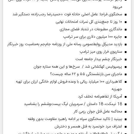
می‌رود
سخنگوی فراجا: عامل اصلی حادثه فوت «حمیدرضا رجب‌زاده» دستگیر شد
۱۰ روز تا جمع‌بندی کل نمرات امتحانات نهایی
ماندگاری مطبوعات در تندباد فضای مجازی
جایزه ۱۰۰ میلیون دلاری برای سر ترامپ
بازدید مدیرکل روابط‌عمومی رسانه ملی از روزنامه جام‌جم به‌مناسبت روز خبرنگار
سناریوی فرار روی میز ترامپ
خبرنگار چشم بیدار جامعه است
پرسپولیس کهکشانی شد / سرخ‌ها و این همه ستاره جوان
ماجرای سن بازنشستگی ۵۵ و ۶۲ ساله چیست؟
کلاهبرداری ۱۰۰ میلیارد ریالی با وعده فروش لوازم خانگی ارزان برای تهیه
جهیزیه
آمریکا از تفاهم‌نامه تخلف کرد
18 نیمکت، 18 داستان / سرمربیان لیگ بیست‌وششم را بشناسید
محاکمه عامل قتل جوان رزمی کار
ببینید | تاکید سخنگوی سپاه بر ادامه راهبرد مقاومت بدون وقفه
اعتراف مرد خونسرد به قتل همسر و دخترش
لیگ برتر ۱۴۰۵-۱۴۰۶ در آستانه ورود به دروازه بیست و ششم / بازگشت