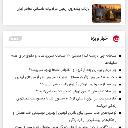
بازتاب پیاده‌روی اربعین در ادبیات داستانی معاصر ایران
اخبار ویژه
صبحانه چی درست کنم؟ معرفی ۳۰ صبحانه سریع، سالم و مقوی برای همه
سلیقه‌ها
چرا برخی بیماران بعد از کرونا و آنفلوآنزا ماه‌ها بهبود نمی‌یابند؟
ثبت‌نام ۲.۵ میلیون زائر در سماح | عبور ۱.۷ میلیون نفر از مرز‌های اربعین
چرا بعد از سفرهای طولانی گوارش‌تان به هم می‌ریزد؟
چرا ساختمان‌های ناایمن تهران تعیین تکلیف نمی‌شوند؟
آمار معلولیت در ایران | بیش از ۱۰.۵ میلیون نفر با محدودیت عملکردی
زندگی می‌کنند
توصیه‌های طب سنتی برای زائران اربعین | بهترین نوشیدنی ضد عطش و
راهکارهای پیشگیری از گرمازدگی
راز ماندگاری «رادیو اربعین» از زبان دو گوینده؛ رسانه‌ای که حسینیه است