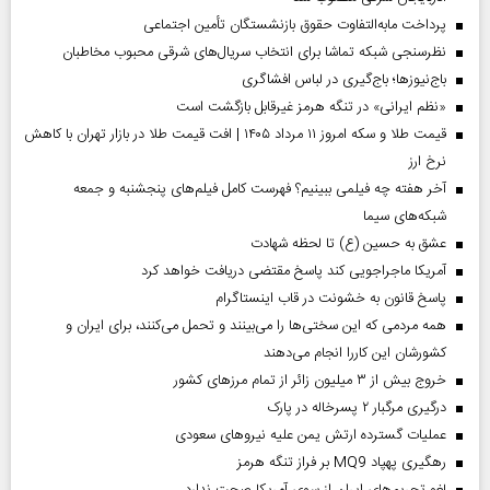
پرداخت مابه‌التفاوت حقوق بازنشستگان تأمین اجتماعی
نظرسنجی شبکه تماشا برای انتخاب سریال‌های شرقی محبوب مخاطبان
باج‌نیوزها؛ باج‌گیری در لباس افشاگری
«نظم ایرانی» در تنگه هرمز غیرقابل بازگشت است
قیمت طلا و سکه امروز ۱۱ مرداد ۱۴۰۵ | افت قیمت طلا در بازار تهران با کاهش
نرخ ارز
آخر هفته چه فیلمی ببینیم؟ فهرست کامل فیلم‌های پنجشنبه و جمعه
شبکه‌های سیما
عشق به حسین (ع) تا لحظه شهادت
آمریکا ماجراجویی کند پاسخ مقتضی دریافت خواهد کرد
پاسخ قانون به خشونت در قاب اینستاگرام
همه مردمی که این سختی‌ها را می‌بینند و تحمل می‌کنند، برای ایران و
کشورشان این کاررا انجام می‌دهند
خروج بیش از ۳ میلیون زائر از تمام مرز‌های کشور
درگیری مرگبار ۲ پسرخاله در پارک
عملیات گسترده ارتش یمن علیه نیروهای سعودی
رهگیری پهپاد MQ9 بر فراز تنگه هرمز
لغو تحریم‌های ایران از سوی آمریکا صحت ندارد