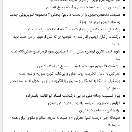
در کمین تروریست‌ها هستیم و آماده پاسخ قاطعیم
هنرمند منحصر‌به‌فردی را از دست دادیم/ پخش ۲ مجموعه تلویزیونی جدید
زنده‌یاد عبدی در آینده نزدیک
پزشکیان: باید دشمن را وادار کنیم به آنچه امضا کرده پایبند بماند
بازگشت زائران اربعین آغاز شد؛ ۱۰ توصیه‌ای که قبل از عبور از مرز حتماً باید
بدانید
رکورد تردد زائران اربعین؛ بیش از ۴.۳ میلیون عبور از مرزهای شش‌گانه ثبت
شد
بازداشت ۲۱ مزدور موساد و ۴ شرور مسلح در استان کرمان
اسرائیل به دنبال تخریب روند صلح و بی‌ثبات کردن سوریه و غزه است
پزشکیان: با اتکا به نخبگان و مدیران با انگیزه می‌توان تحول نظام سلامت را
محقق کرد
پیام تسلیت رسانه ملی در پی درگذشت استاد ابوالقاسم قاسم‌زاده
گزارش تصویری | مراسم یادبود زنده‌یاد اکبر عبدی
برادرکشی به خاطر کار نکردن
صبحانه چی درست کنم؟ معرفی ۳۰ صبحانه سریع، سالم و مقوی برای همه
سلیقه‌ها