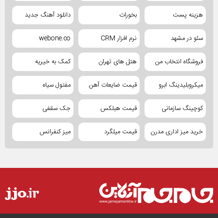
هزینه پست
بخورات
دانلود آهنگ جدید
سئو در مشهد
نرم افزار CRM
webone.co
فروشگاه انتخاب من
هتل های تهران
کمک به خیریه
میکروبلیدینگ ابرو
قیمت ضایعات آهن
مفتول سیاه
کوچینگ سازمانی
قیمت هبلکس
جک سقفی
خرید میز اداری مدرن
قیمت میلگرد
میز کنفرانس