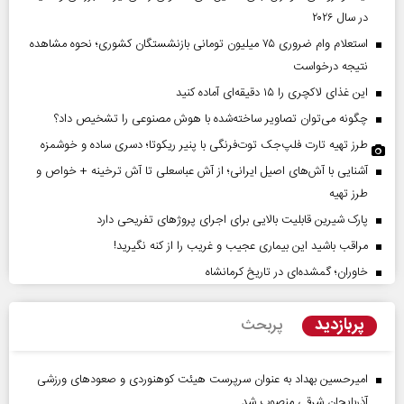
در سال ۲۰۲۶
استعلام وام ضروری ۷۵ میلیون تومانی بازنشستگان کشوری؛ نحوه مشاهده
نتیجه درخواست
این غذای لاکچری را ۱۵ دقیقه‌ای آماده کنید
چگونه می‌توان تصاویر ساخته‌شده با هوش مصنوعی را تشخیص داد؟
طرز تهیه تارت فلپ‌جک توت‌فرنگی با پنیر ریکوتا؛ دسری ساده و خوشمزه
آشنایی با آش‌های اصیل ایرانی؛ از آش عباسعلی تا آش ترخینه + خواص و
طرز تهیه
پارک شیرین قابلیت‌ بالایی برای اجرای پروژهای تفریحی دارد
مراقب باشید این بیماری عجیب و غریب را از کنه نگیرید!
خاوران؛ گمشده‌ای در تاریخ کرمانشاه
پربازدید
پربحث
امیرحسین بهداد به عنوان سرپرست هیئت کوهنوردی و صعودهای ورزشی
آذربایجان شرقی منصوب شد