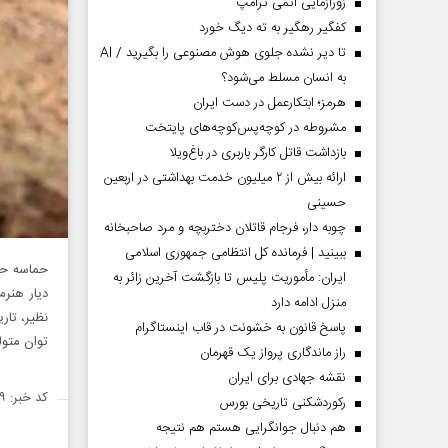
زورآزمایی اتمی ترامپ
کفگیر رهگیر به ته دیگ خورد
تا دیر نشده جلوی هوش مصنوعی را بگیرید / AI
به انسان مسلط می‌شود؟
هرمز؛ ابتکارعمل در دست ایران
مشروطه در کوچه‌پس‌کوچه‌های پایتخت
بازداشت قاتل کارگر باربری در باغ‌ویلا
ارائه بیش از ۲ میلیون خدمت بهداشتی در اربعین
حسینی
چوبه دار، فرجام قاتلان دختربچه و مرد صاحبخانه
ببینید | فرمانده کل انتظامی جمهوری اسلامی
حماسه حق 
ایران­: مأموریت پلیس تا بازگشت آخرین زائر به
دیار هنر
منزل ادامه دارد
نظیر، تار
پاسخ قانون به خشونت در قاب اینستاگرام
توان متول
راز ماندگاری پرواز یک قهرمان
نقشه جهادی برای ایران
کد خبر: ۱۴۹۱۷۲۹
رکوردشکنی تاریخی بورس
هم دنبال جوانگرایی هستم هم نتیجه