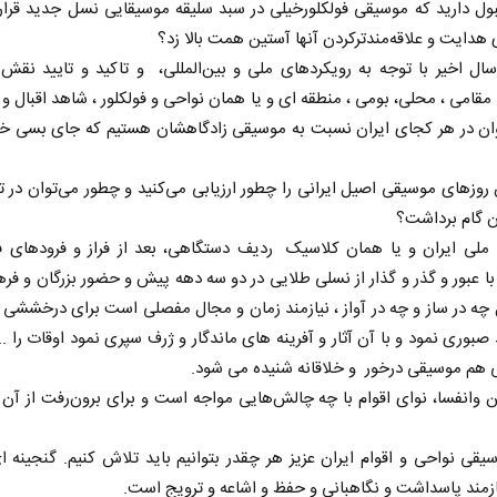
رید که موسیقی فولکلورخیلی در سبد سلیقه موسیقایی نسل جدید قرار ن
ی هدایت و علاقه‌مندترکردن آنها آستین همت بالا زد؟
ال اخیر با توجه به رویکردهای ملی و بین‌المللی، و تاکید و تایید نقش
قامی ، محلی، بومی ، منطقه ای و یا همان نواحی و فولکلور ، شاهد اقبال و 
ن در هر کجای ایران نسبت به موسیقی زادگاهشان هستیم که جای بسی خ
روزهای موسیقی اصیل ایرانی را چطور ارزیابی می‌کنید و چطور می‌توان در 
از باتلاق انرژی تا بن‌بست ترامپ
حکایت یک تاریخ و
ن گام برداشت؟
نرگس خانعلی‌زاده - 
ملی ایران و یا همان کلاسیک ردیف دستگاهی، بعد از فراز و فرودهای فر
 عبور و گذر و گذار از نسلی طلایی در دو سه دهه پیش و حضور بزرگان و فر
 سپهوند - سخنگوی کمیسیون انرژی مجلس
چه در ساز و چه در آواز ، نیازمند زمان و مجال مفصلی است برای درخششی د
د صبوری نمود و با آن آثار و آفرینه های ماندگار و ژرف سپری نمود اوقات را ..
 هم موسیقی درخور و خلاقانه شنیده می شود.
انفسا، نوای اقوام با چه چالش‌هایی مواجه است و برای برون‌رفت از آن 
یقی نواحی و اقوام ایران عزیز هر چقدر بتوانیم باید تلاش کنیم. گنجینه ا
مند پاسداشت و نگاهبانی و حفظ و اشاعه و ترویج است.