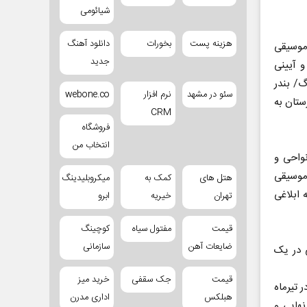
شیائومی
هزینه پست
بخورات
دانلود آهنگ
 موسیقی
جدید
 آیینی
/ بندر
سئو در مشهد
نرم افزار
webone.co
ستان به
CRM
فروشگاه
انتخاب من
واحی و
موسیقی
هتل های
کمک به
میکروبلیدینگ
ابلاغی
تهران
خیریه
ابرو
قیمت
مفتول سیاه
کوچینگ
ضایعات آهن
سازمانی
 در یک
قیمت
جک سقفی
خرید میز
 تیرماه
هبلکس
اداری مدرن
نهایی و