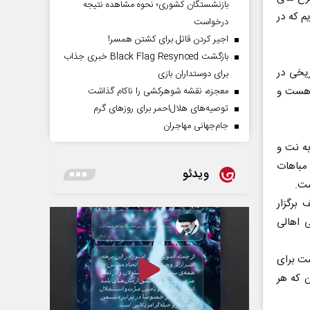
بازنشستگان کشوری؛ نحوه مشاهده نتیجه
م که در
درخواست
اجیر کردن قاتل برای کشتن همسر!
بازگشت Black Flag Resynced خبری جذاب
ریخی در
برای دوستداران بازی
و هست و
معجزه، نقشه شوهرکشی را ناکام گذاشت
توصیه‌های هلال‌احمر برای روز‌های گرم
جام‌جهانی مهاجران
به نت و
 مباهات
ویدئو
ست.
برگزار
 اهالی
ست برای
 که هر