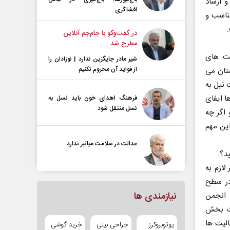
و ارشاد
افشاگری
ناسب و
در گفت‌و‌گو با جام‌جم آنلاین
مطرح شد
یت های
شیر مادر جایگزین ندارد | نوزادان را
از فواید آن محروم نکنیم
ستان می
 نیل به
 ایفای
فرهنگ اهدای خون باید نسل به
نسل منتقل شود
اگر چه
این مهم
عدالت در سلامت میانبر ندارد
ید؟
لازم به
در سطح
نیازمندی ها
 انجمن
دت بخش
الیت ها
یوتوبروکرز
جراحی بینی
خرید گوشی