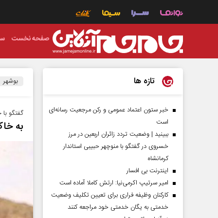
صفحه نخست
سی
تازه ها
بوشهر
خبر ستون اعتماد عمومی و رکن مرجعیت رسانه‌ای
گفتگو با
است
به خا
ببینید | وضعیت تردد زائران اربعین در مرز
خسروی در گفتگو با منوچهر حبیبی استاندار
کرمانشاه
اینترنت بی افسار
امیر سرتیپ اکرمی‌نیا: ارتش کاملا آماده است
کارکنان وظیفه فراری برای تعیین تکلیف وضعیت
خدمتی به یگان خدمتی خود مراجعه کنند