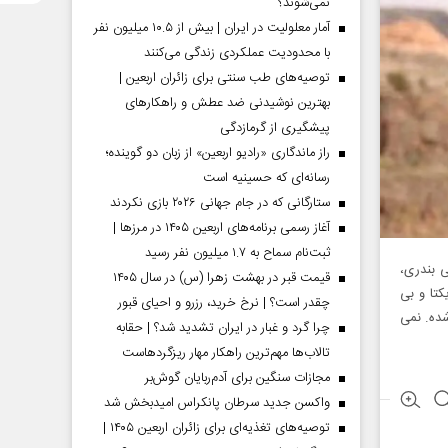
نمی‌شوند؟
آمار معلولیت در ایران | بیش از ۱۰.۵ میلیون نفر
با محدودیت عملکردی زندگی می‌کنند
توصیه‌های طب سنتی برای زائران اربعین |
بهترین نوشیدنی ضد عطش و راهکارهای
پیشگیری از گرمازدگی
راز ماندگاری «رادیو اربعین» از زبان دو گوینده؛
رسانه‌ای که حسینیه است
ستارگانی که در جام جهانی ۲۰۲۶ بازی نکردند
آغاز رسمی برنامه‌های اربعین ۱۴۰۵ در مرز‌ها |
ثبت‌نام سماح به ۱.۷ میلیون نفر رسید
ی بندری،
قیمت قبر در بهشت زهرا (س) در سال ۱۴۰۵
تا و بی
چقدر است؟ | نرخ خرید، رزرو و احیای قبور
شده. نمی
چرا گرد و غبار در ایران تشدید شد؟ | حقابه
تالاب‌ها مهم‌ترین راهکار مهار ریزگردهاست
مجازات سنگین برای آدم‌ربایان گوش‌بر
واکسن جدید سرطان پانکراس امیدبخش شد
توصیه‌های تغذیه‌ای برای زائران اربعین ۱۴۰۵ |