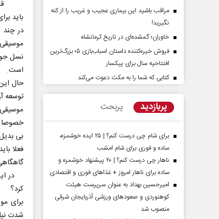
قبول دا
مراقب باشید این بیماری عجیب و غریب را از کنه
باید برا
نگیرید!
در چند س
خاوران؛ گمشده‌ای در تاریخ کرمانشاه
موسیقی م
فروش خیره‌کننده داستان اسباب‌بازی ۵؛ بزرگ‌ترین
نسل جوا
افتتاحیه سال برای پیکسار
است.
کتابی که شما را به مکث دعوت می‌کند
حال این 
دیدات کوتاه‏‌مدت و
اربعین نماد مقاومت در برابر
توسعه آ
 واقع آمریکا
استکبار‌
پربازدید
پربحث
موسیقی 
خصوصا با
گر مسائل سیاسی
رحمت‌الله نوروزی - عضو کمیسیون اجتماعی
رضا
بی بدیل 
مجلس
برای شام چی درست کنم؟ | ۲۵ ایده خوشمزه،
ساده و فوری برای شام امشب
فعلا بای
ناهار چی درست کنم؟ | ۲۰ پیشنهاد خوشمزه و
گاهگاهی
ساده برای ناهار امروز + غذاهای فوری و اقتصادی
در این و
امیرحسین بهداد به عنوان سرپرست هیئت
کرد؟
کوهنوردی و صعودهای ورزشی آذربایجان شرقی
برای موس
منصوب شد
شدت نیاز