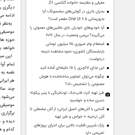
معرفی و مقایسه خانواده گلکسی Z۸
دیگری را
بحران باتری در گوشی‌های سامسونگ؛ آیا
ادامه می
به‌روزرسانی One UI ۸.۵ مقصر است؟
به‌نظر ش
آیا خودروهای خودران جای ماشین‌های معمولی را
موسیقی ا
می‌گیرند؟ بررسی وضعیت در سال ۲۰۲۶
حوزه های
استعلام وام ضروری ۷۵ میلیون تومانی
خواهد بو
بازنشستگان کشوری؛ نحوه مشاهده نتیجه
این سبک
درخواست
تمام آوا
این غذای لاکچری را ۱۵ دقیقه‌ای آماده کنید
نغمه به 
چگونه می‌توان تصاویر ساخته‌شده با هوش
هر ایران
مصنوعی را تشخیص داد؟
چند سال
طرز تهیه تارت فلپ‌جک توت‌فرنگی با پنیر ریکوتا؛
می‌شود.
دسری ساده و خوشمزه
موسیقی 
آشنایی با آش‌های اصیل ایرانی؛ از آش عباسعلی تا
برگزاری 
آش ترخینه + خواص و طرز تهیه
دیده و 
پارک شیرین قابلیت‌ بالایی برای اجرای پروژهای
کدام و ه
تفریحی دارد