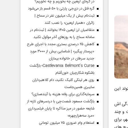
در گرمای اربعین چه بخوریم و چه نخوریم؟
گره قتل در دی‌جی پارتی با ۵۰ قسم باز می‌شود
ثبت‌نام بیش از یک میلیون نفر در سماح |
زائران «همیار اربعین» را نصب کنند
متقاضیان ارز اربعین ۱۴۰۵ بخوانند | ثبت‌نام در
سامانه سماح را به روز‌های آخر موکول نکنید
کاهش ۲۵ درصدی بستری مجدد با اجرای طرح
«پرستار پیگیر» | شناسایی بیش از ۳۰۰۰ مورد
جدید سرطان در خانواده بیماران
Castlevania: Belmont’s Curse؛ بازگشت
باشکوه شکارچیان خون‌آشام
روی هر لینکی کلیک نکنید، دام کلاهبرداران
سایبری همین‌جاست
ولد این
سرمایه‌گذاری برای رفاه؛ هزینه یا آینده‌سازی؟
بازگشت مسعود شصت‌چی با دردسر‌های تازه؛ از
ندگی اش
شایعه حضور در میز مذاکره تا پایان فیلمبرداری
ت و چند
«مرد سه‌هزارچهره»
ر، برای
استعلام وام ضروری ۷۵ میلیون تومانی
طرح های