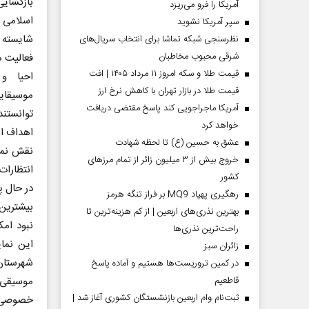
بازگشایی
آمریکا را فرو می‌ریزد
اسلامی 
سپر آمریکا نشوید
شایسته م
نظرسنجی شبکه تماشا برای انتخاب سریال‌های
شرقی محبوب مخاطبان
فعالیت 
قیمت طلا و سکه امروز ۱۱ مرداد ۱۴۰۵ | افت
احیا و 
قیمت طلا در بازار تهران با کاهش نرخ ارز
موسیقایی
آمریکا ماجراجویی کند پاسخ مقتضی دریافت
توانستند
خواهد کرد
اهداف ا
عشق به حسین (ع) تا لحظه شهادت
نقش نما
خروج بیش از ۳ میلیون زائر از تمام مرز‌های
انتظارات
کشور
در حال پ
رهگیری پهپاد MQ9 بر فراز تنگه هرمز
بیشترین 
بهترین نذری‌های اربعین | از کم هزینه‌ترین تا
نبود امک
راحت‌ترین نذری‌ها
این نما
‌زائران سبز
شهرستان
در کمین تروریست‌ها هستیم و آماده پاسخ
موسیقی 
قاطعیم
ثبت‌نام وام اربعین بازنشستگان کشوری آغاز شد |
خصوصی با