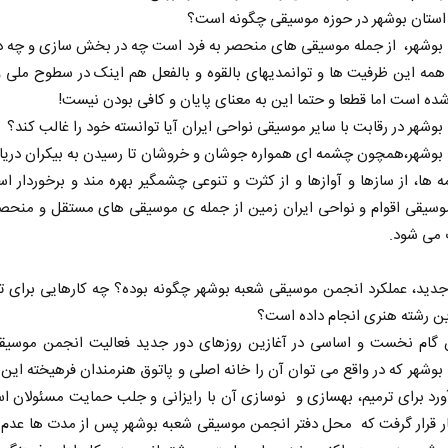
ستان بوشهر در حوزه موسیقی چگونه است؟
بوشهر، از جمله موسیقی های منحصر به فرد است چه در بخش سازی و چه 
همه این ظرفیت ها و توانمدیهای بالقوه و بالفعل هم اینک در سطوح ملی 
ده است اما قطعا و حتما این به معنای پایان و کافی بودن نیست!
وشهر در رقابت با سایر موسیقی نواحی ایران آیا توانسته خود را غالب کند؟
وشهر،همچون چشمه ای همواره جوشان و خروشان تا رسیدن به بیکران دریا 
ه ها، از سازها و آوازها و از کثرت و تنوعی چشمگیر بهره مند و برخوردار ا
سیقی اقوام و نواحی ایران زمین از جمله ی موسیقی های مستقل و منحصر 
می شود.
 نخست روزنامه ها‌ی یکشنبه ۴ مردادماه
صفحات نخست روزنامه ها‌ی شنبه ۳ مردادماه
جدید، عملکرد انجمن موسیقی شعبه بوشهر چگونه بوده؟ چه کارهایی برای 
ن رشته هنری انجام داده است؟
ن گام نخست و اساسی در آغازین روزهای دور جدید فعالیت انجمن موسیقی
وشهر که در واقع می توان آن را خانه اصلی و پاتوق هنرمندان فرهیخته این 
د برای ترمیم، بهسازی و نوسازی آن با رایزانی و جلب حمایت مسئولان اس
ر قرار گرفت که محل دفتر انجمن موسیقی شعبه بوشهر پس از مدت ها عدم 