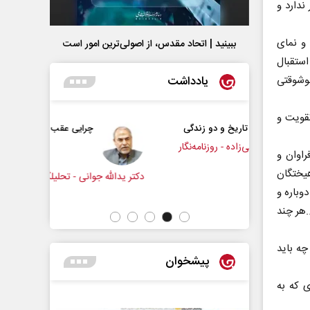
دارد و
 و نمای
ببینید | اتحاد مقدس، از اصولی‌ترین امور است
استقبال
یادداشت
وشوقتی
تقویت و
 دو زندگی
چرایی عقب‌نشینی ترامپ؟
روزنامه‌نگار
اوان و
هیختگان
دکتر یدالله جوانی - تحلیلگر مسائل سیاسی
عباس سلی
وباره و
.هر چند
چه باید
پیشخوان
ی که به