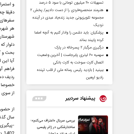
تسهیلات ۲۰ میلیون تومانی با سود ۵ درصد
و استمرا
هنرمند منحصر‌به‌فردی را از دست دادیم/ پخش ۲
دقیقا چه
مجموعه تلویزیونی جدید زنده‌یاد عبدی در آینده
سفرهای ش
نزدیک
هر شهرس
پزشکیان: باید دشمن را وادار کنیم به آنچه امضا
شهرستان
کرده پایبند بماند
دلوار که
درگیری مرگبار ۲ پسرخاله در پارک
بحث و گف
سهمیه ۶۰ لیتری پابرجاست | آخرین وضعیت
آیا این ا
اتصال کارت سوخت به کارت بانکی
فراهم آ
ببینید | بازدید رئیس رسانه ملی از قلب تپنده
ردیف دس
رادیو اربعین
خصوصا م
از سوی ا
پیشنهاد سردبیر
از حضور
سال گذش
بررسی سریال «اعتراف می‌کنم»؛
-پیگیری 
ساختارشکنی در ژانر پلیسی
02
ایران + نقد و تحلیل