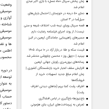
زمان پخش سریال «ماه عسل» با بازی اکبر عبدی
وضعیت ا
اعلام شد
موسیقی 
دمای ۵۰ درجه در خوزستان | احتمال بارش‌های
آوازی و 
سیل‌آسا در ۳ استان
شناخته ش
قصه سریال رویای نیمه شب اختلاف شیعه و سنی
موسیقی ب
نیست/ از روند اجرای فیلمنامه رضایت دارم
موسیقی ب
مسیر‌های راهپیمایی جاماندگان اربعین در البرز
ها و نغم
اعلام شد
قیمت سکه و طلا در بازار آزاد در ۱۰ مرداد ۱۴۰۵
اطلس مو
ببینید | «چهل روز » محسن چاووشی منتشر شد
محسوب 
مردادماه
صفحات نخست روزنامه ها‌ی‌سه‌شنبه ۶ مردادماه
صفحات
رسانه‌های برون‌مرزی راویان جهانی اربعین
افزایش سقف اعتبار خرید بازنشستگان کشوری |
در دوره 
زمان اعلام مبلغ جدید تسهیلات خرید از
توسعه ای
فروشگاه‌ها
به عنوا
اطراف رشت کجا بریم (جاهای دیدنی اطراف
موسیقی ب
رشت)
حساب آور
باج‌نیوزها؛ باج‌گیری در لباس افشاگری
دستور کا
تعرض به زیرساخت‌های ایران، بنای هژمونی