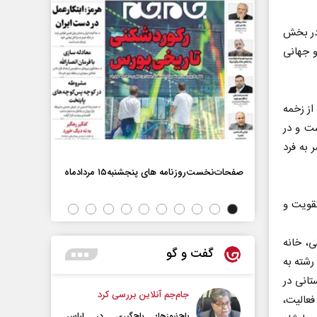
در بخش
و جهانی
از زخمه
ست و در
به فرد
صفحات‌نخست‌روزنامه ها‌ی پنجشنبه‌۱۵ مردادماه
صفحات‌نخست‌رو
تقویت و
، خانه
گفت و گو
رشته به
تانی در
جام‌جم آنلاین بررسی کرد
فعالیت،
باج‌نیوزها؛ باج‌گیری در لباس