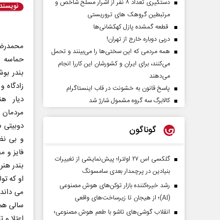
دستگیری تعداد ۸ نفر از اشرار مسلح شاخص و
نویسند
مرتبطین گروهک های تروریستی
قطعه گمشده پازل کهکشانی‌ها
دربی دوباره خارج از تهران!
محمدرضا 
همه مردمی که این سختی‌ها را می‌بینند و تحمل
حماسه ح
می‌کنند، برای ایران و کشورشان این کاررا انجام
بندر بوش
می‌دهند
زادگاه و
پاسخ قانون به خشونت در قاب اینستاگرام
دیار هن
کالابرگ سه گروه مشمول شارژ شد
مردمان
دوبیتی س
گوناگون
و بی نظی
فایز و م
گلکسی اس ۲۷ اولترا؛ پیش‌نمایشی از تغییرات
بندر هنر
بنیادین در پرچمدار بعدی سامسونگ
او که تو
رشد خیره‌کننده بازار توکن‌های هوش مصنوعی
می داند 
(AI)؛ از هیجان تا زیرساخت‌های واقعی
سالی هم 
انقلاب گوشی‌های تاشو‌ با طعم هوش مصنوعی؛
اعتلا و 