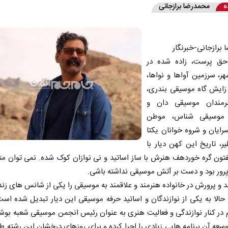
ه
محمدرضا برازجانی
برازجانی-خبرنگار
ق پرست، زاده شده در
هر، سرزمین آواها و نواها،
 زایش گاه موسیقی بندری،
رمندان موسیقی دان و
 موسیقی شناس، موطن
رایان و شروه خوانان یکتا
ر، تاریخ این کهن دیار با
فتون گره خوردهف هنرش با ساز اساتید و نی نوازان کوک شده. نمی توان مت
پرور بود و دست بر آتش موسیقی نداشته باشی.
لد و پرورش در خانواده هنرمند و علاقمند به موسیقی را یکی از شانس های ز
حالا به یکی از نوازندگان و اساتید حرفه موسیقی این دیار تبدیل شده اس
در کنار نوازندگی و فعالیت هنری به عنوان رئیس انجمن موسیقی شعبه بوشه
توسعه آن برنامه هایی زیادی را اجرا کرده و برای روزهای درخشان این رشته 