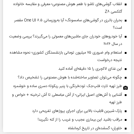
انقلاب گوشی‌های تاشو‌ با طعم هوش مصنوعی؛ معرفی و مقایسه خانواده
گلکسی Z۸
بحران باتری در گوشی‌های سامسونگ؛ آیا به‌روزرسانی One UI ۸.۵ مقصر
است؟
آیا خودروهای خودران جای ماشین‌های معمولی را می‌گیرند؟ بررسی وضعیت
در سال ۲۰۲۶
استعلام وام ضروری ۷۵ میلیون تومانی بازنشستگان کشوری؛ نحوه مشاهده
نتیجه درخواست
این غذای لاکچری را ۱۵ دقیقه‌ای آماده کنید
چگونه می‌توان تصاویر ساخته‌شده با هوش مصنوعی را تشخیص داد؟
طرز تهیه تارت فلپ‌جک توت‌فرنگی با پنیر ریکوتا؛ دسری ساده و خوشمزه
آشنایی با آش‌های اصیل ایرانی؛ از آش عباسعلی تا آش ترخینه + خواص و
طرز تهیه
پارک شیرین قابلیت‌ بالایی برای اجرای پروژهای تفریحی دارد
مراقب باشید این بیماری عجیب و غریب را از کنه نگیرید!
خاوران؛ گمشده‌ای در تاریخ کرمانشاه