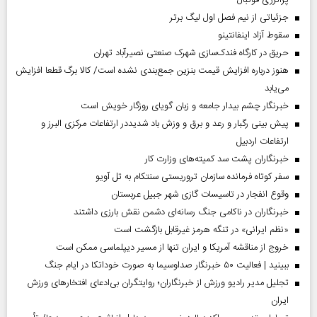
پرانرژی فوتبال
جزئیاتی از نیم فصل اول لیگ برتر
سقوط آزاد اینفانتینو
حریق در کارگاه فندک‌سازی شهرک صنعتی نصیرآباد تهران
هنوز درباره افزایش قیمت بنزین جمع‌بندی نشده است/ کالا برگ قطعا افزایش
می‌یابد
خبرنگار چشم بیدار جامعه و زبان گویای روزگار خویش است
پیش بینی رگبار و رعد و برق و وزش باد شدیددر ارتفاعات مرکزی البرز و
ارتفاعات اردبیل
خبرنگاران پشت سد کمیته‌های وزارت کار
سفر کوتاه فرمانده سازمان تروریستی سنتکام به تل آویو
وقوع انفجار در تاسیسات گازی شهر جبیل عربستان
خبرنگاران در ناکامی جنگ رسانه‌ای دشمن نقش بارزی داشتند
«نظم ایرانی» در تنگه هرمز غیرقابل بازگشت است
خروج از مناقشه آمریکا و ایران تنها از مسیر دیپلماسی ممکن است
ببینید | فعالیت ۵۰ خبرنگار صداوسیما به صورت خوداتکا در ایام جنگ
تجلیل مدیر رادیو ورزش از خبرنگاران؛ روایتگران بی‌ادعای افتخارهای ورزش
ایران