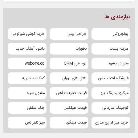
نیازمندی ها
یوتوبروکرز
جراحی بینی
خرید گوشی شیائومی
هزینه پست
بخورات
دانلود آهنگ جدید
سئو در مشهد
نرم افزار CRM
webone.co
فروشگاه انتخاب من
هتل های تهران
کمک به خیریه
میکروبلیدینگ ابرو
قیمت ضایعات آهن
مفتول سیاه
کوچینگ سازمانی
قیمت هبلکس
جک سقفی
خرید میز اداری مدرن
قیمت میلگرد
میز کنفرانس