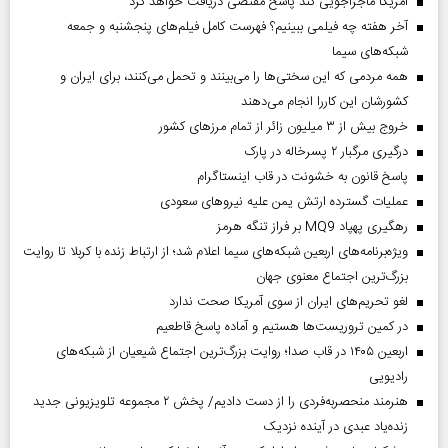
آمریکا ماجراجویی کند پاسخ مقتضی دریافت خواهد کرد
آخر هفته چه فیلمی ببینیم؟ فهرست کامل فیلم‌های پنجشنبه و جمعه
شبکه‌های سیما
همه مردمی که این سختی‌ها را می‌بینند و تحمل می‌کنند، برای ایران و
کشورشان این کاررا انجام می‌دهند
خروج بیش از ۳ میلیون زائر از تمام مرز‌های کشور
درگیری مرگبار ۲ پسرخاله در پارک
پاسخ قانون به خشونت در قاب اینستاگرام
عملیات گسترده ارتش یمن علیه نیروهای سعودی
رهگیری پهپاد MQ9 بر فراز تنگه هرمز
ویژه‌برنامه‌های اربعین شبکه‌های سیما اعلام شد؛ از ارتباط زنده با کربلا تا روایت
بزرگ‌ترین اجتماع معنوی جهان
لغو تحریم‌های ایران از سوی آمریکا صحت ندارد
در کمین تروریست‌ها هستیم و آماده پاسخ قاطعیم
اربعین ۱۴۰۵ در قاب صدا؛ روایت بزرگ‌ترین اجتماع شیعیان از شبکه‌های
رادیویی
هنرمند منحصر‌به‌فردی را از دست دادیم/ پخش ۲ مجموعه تلویزیونی جدید
زنده‌یاد عبدی در آینده نزدیک