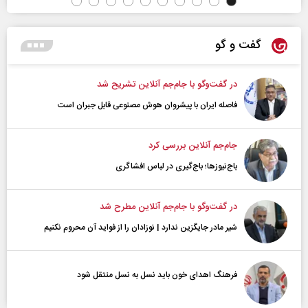
گفت و گو
در گفت‌و‌گو با جام‌جم آنلاین تشریح شد
فاصله ایران با پیشرو‌ان هوش مصنوعی قابل جبران است
جام‌جم آنلاین بررسی کرد
باج‌نیوزها؛ باج‌گیری در لباس افشاگری
در گفت‌و‌گو با جام‌جم آنلاین مطرح شد
شیر مادر جایگزین ندارد | نوزادان را از فواید آن محروم نکنیم
فرهنگ اهدای خون باید نسل به نسل منتقل شود