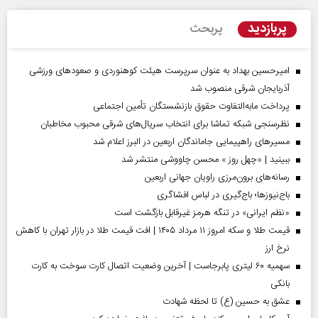
پربازدید
پربحث
امیرحسین بهداد به عنوان سرپرست هیئت کوهنوردی و صعودهای ورزشی
آذربایجان شرقی منصوب شد
پرداخت مابه‌التفاوت حقوق بازنشستگان تأمین اجتماعی
نظرسنجی شبکه تماشا برای انتخاب سریال‌های شرقی محبوب مخاطبان
مسیر‌های راهپیمایی جاماندگان اربعین در البرز اعلام شد
ببینید | «چهل روز » محسن چاووشی منتشر شد
رسانه‌های برون‌مرزی راویان جهانی اربعین
باج‌نیوزها؛ باج‌گیری در لباس افشاگری
«نظم ایرانی» در تنگه هرمز غیرقابل بازگشت است
قیمت طلا و سکه امروز ۱۱ مرداد ۱۴۰۵ | افت قیمت طلا در بازار تهران با کاهش
نرخ ارز
سهمیه ۶۰ لیتری پابرجاست | آخرین وضعیت اتصال کارت سوخت به کارت
بانکی
عشق به حسین (ع) تا لحظه شهادت