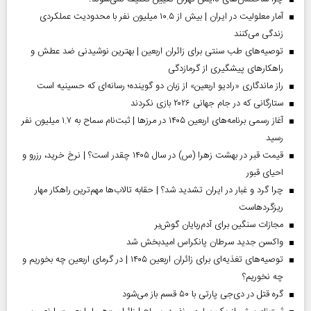
آمار معلولیت در ایران | بیش از ۱۰.۵ میلیون نفر با محدودیت عملکردی
زندگی می‌کنند
توصیه‌های طب سنتی برای زائران اربعین | بهترین نوشیدنی ضد عطش و
راهکارهای پیشگیری از گرمازدگی
راز ماندگاری «رادیو اربعین» از زبان دو گوینده؛ رسانه‌ای که حسینیه است
ستارگانی که در جام جهانی ۲۰۲۶ بازی نکردند
آغاز رسمی برنامه‌های اربعین ۱۴۰۵ در مرز‌ها | ثبت‌نام سماح به ۱.۷ میلیون نفر
رسید
قیمت قبر در بهشت زهرا (س) در سال ۱۴۰۵ چقدر است؟ | نرخ خرید، رزرو و
احیای قبور
چرا گرد و غبار در ایران تشدید شد؟ | حقابه تالاب‌ها مهم‌ترین راهکار مهار
ریزگردهاست
مجازات سنگین برای آدم‌ربایان گوش‌بر
واکسن جدید سرطان پانکراس امیدبخش شد
توصیه‌های تغذیه‌ای برای زائران اربعین ۱۴۰۵ | در گرمای اربعین چه بخوریم و
چه نخوریم؟
گره قتل در دی‌جی پارتی با ۵۰ قسم باز می‌شود