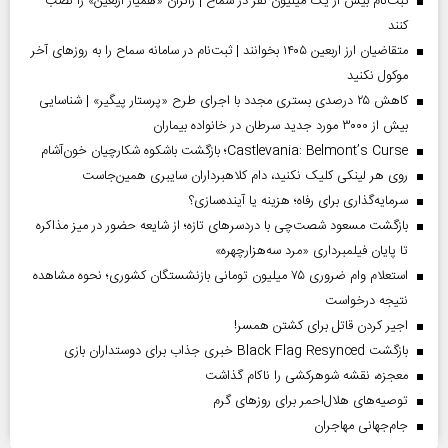
ثبت‌نام بیش از یک میلیون نفر در سماح | زائران «همیار اربعین» را نصب
کنند
متقاضیان ارز اربعین ۱۴۰۵ بخوانند | ثبت‌نام در سامانه سماح را به روز‌های آخر
موکول نکنید
کاهش ۲۵ درصدی بستری مجدد با اجرای طرح «پرستار پیگیر» | شناسایی
بیش از ۳۰۰۰ مورد جدید سرطان در خانواده بیماران
Castlevania: Belmont’s Curse؛ بازگشت باشکوه شکارچیان خون‌آشام
روی هر لینکی کلیک نکنید، دام کلاهبرداران سایبری همین‌جاست
سرمایه‌گذاری برای رفاه؛ هزینه یا آینده‌سازی؟
بازگشت مسعود شصت‌چی با دردسر‌های تازه؛ از شایعه حضور در میز مذاکره
تا پایان فیلمبرداری «مرد سه‌هزارچهره»
استعلام وام ضروری ۷۵ میلیون تومانی بازنشستگان کشوری؛ نحوه مشاهده
نتیجه درخواست
اجیر کردن قاتل برای کشتن همسر!
بازگشت Black Flag Resynced خبری جذاب برای دوستداران بازی
معجزه، نقشه شوهرکشی را ناکام گذاشت
توصیه‌های هلال‌احمر برای روز‌های گرم
جام‌جهانی مهاجران