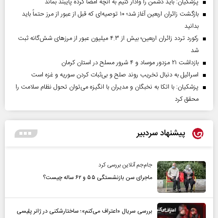
پزشکیان: باید دشمن را وادار کنیم به آنچه امضا کرده پایبند بماند
بازگشت زائران اربعین آغاز شد؛ ۱۰ توصیه‌ای که قبل از عبور از مرز حتماً باید
بدانید
رکورد تردد زائران اربعین؛ بیش از ۴.۳ میلیون عبور از مرزهای شش‌گانه ثبت
شد
بازداشت ۲۱ مزدور موساد و ۴ شرور مسلح در استان کرمان
اسرائیل به دنبال تخریب روند صلح و بی‌ثبات کردن سوریه و غزه است
پزشکیان: با اتکا به نخبگان و مدیران با انگیزه می‌توان تحول نظام سلامت را
محقق کرد
پیشنهاد سردبیر
جام‌جم آنلاین بررسی کرد
ماجرای سن بازنشستگی ۵۵ و ۶۲ ساله چیست؟
بررسی سریال «اعتراف می‌کنم»؛ ساختارشکنی در ژانر پلیسی