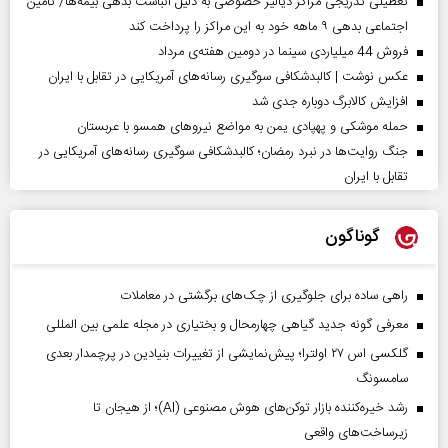
تعطیلی تدریجی مراکز دیالیز خصوصی به دلیل انباشت بدهی بیمه‌ها/ تأمین
اجتماعی بدهی ۹ ماهه خود به این مراکز را پرداخت کند
فروش 44 میلیاردی سینما در دومین هفته‌ی مرداد
عکس نوشت | کالبدشکافی سوگیری رسانه‌های آمریکایی در تقابل با ایران
افزایش کالابرگ دوباره جدی شد
حمله موشکی و پهپادی یمن به مواضع نیروهای همسو با عربستان
جنگ روایت‌ها در نبرد رمضان؛ کالبدشکافی سوگیری رسانه‌های آمریکایی در
تقابل با ایران
گوناگون
راهی ساده برای جلوگیری از چک‌های برگشتی در معاملات
معرفی گونه جدید گیاهی چهارمحال و بختیاری در مجله علمی بین المللی
گلکسی اس ۲۷ اولترا؛ پیش‌نمایشی از تغییرات بنیادین در پرچمدار بعدی
سامسونگ
رشد خیره‌کننده بازار توکن‌های هوش مصنوعی (AI)؛ از هیجان تا
زیرساخت‌های واقعی