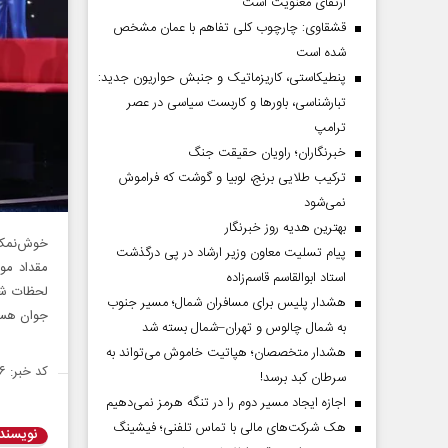
ارتقای معنویت است
قشقاوی: چارچوب کلی تفاهم با عمان مشخص
شده است
پنطیکاستی، کاریزماتیک و جنبش حواریون جدید:
تبارشناسی، باور‌ها و کاربست سیاسی در عصر
ترامپ
خبرنگاران؛ راویان حقیقت جنگ
ترکیب طلایی برنج، لوبیا و گوشت که فراموش
نمی‌شود
بهترین هدیه روز خبرنگار
خوش‌نمک 
پیام تسلیت معاون وزیر ارشاد در پی درگذشت
مقداد موم
استاد ابوالقاسم قاسم‌زاده
لحظات شاد
هشدار پلیس برای مسافران شمال؛ مسیر جنوب
جوان هست
به شمال چالوس و تهران–شمال بسته شد
هشدار متخصصان؛ هپاتیت خاموش می‌تواند به
کد خبر: ۱۴۷۶۵۶۶
سرطان کبد برسد!
اجازه ایجاد مسیر دوم را در تنگه هرمز نمی‌دهیم
هک شرکت‌های مالی با تماس تلفنی؛ فیشینگ
نویسند