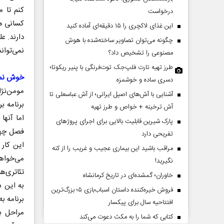
کنم تا م
درخواست
این غذای لاکچری را ۱۵ دقیقه‌ای آماده کنید
دارند. ع
چگونه می‌توان تصاویر ساخته‌شده با هوش
نمی‌تواند مخاطب 
مصنوعی را تشخیص داد؟
طرز تهیه تارت فلپ‌جک توت‌فرنگی با پنیر ریکوتا؛
خوش نمک‌
دسری ساده و خوشمزه
مومن‌نژا
آشنایی با آش‌های اصیل ایرانی؛ از آش عباسعلی تا
برنامه ب
دات کوتاه‏‌مدت و
اربعین نماد مقاومت در برابر
آش ترخینه + خواص و طرز تهیه
اقع آمریکا
استکبار‌
اما آنها
پارک شیرین قابلیت‌ بالایی برای اجرای پروژهای
فصل چهار
تفریحی دارد
 مسائل سیاسی
رحمت‌الله نوروزی - عضو کمیسیون اجتماعی
دکتر
این کار
مراقب باشید این بیماری عجیب و غریب را از کنه
مجلس
تهران
می‌خواهد
نگیرید!
تئاتری‌ه
خاوران؛ گمشده‌ای در تاریخ کرمانشاه
به این س
فروش خیره‌کننده داستان اسباب‌بازی ۵؛ بزرگ‌ترین
برنامه ب
افتتاحیه سال برای پیکسار
مراحل با
کتابی که شما را به مکث دعوت می‌کند