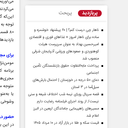
می‌آوریم
می‌کردند
پربازدید
پربحث
این‌که گ
توجه به 
ناهار چی درست کنم؟ | ۲۰ پیشنهاد خوشمزه و
۸۰ قسم
ساده برای ناهار امروز + غذاهای فوری و اقتصادی
بازدیدها
امیرحسین بهداد به عنوان سرپرست هیئت
کوهنوردی و صعودهای ورزشی آذربایجان شرقی
برای مجر
منصوب شد
مومن‌نژا
پرداخت مابه‌التفاوت حقوق بازنشستگان تأمین
برنامه ک
اجتماعی
مردادماه
صفحات نخست روزنامه ها‌ی‌سه‌شنبه ۶ مردادماه
صفحات
مجری‌ها
دمای ۵۰ درجه در خوزستان | احتمال بارش‌های
متوجه می
سیل‌آسا در ۳ استان
یا به‌عن
قصه سریال رویای نیمه شب اختلاف شیعه و سنی
وشوخی و 
نیست/ از روند اجرای فیلمنامه رضایت دارم
مسیر‌های راهپیمایی جاماندگان اربعین در البرز
اعلام شد
حضور در 
قیمت سکه و طلا در بازار آزاد در ۱۰ مرداد ۱۴۰۵
در این ب