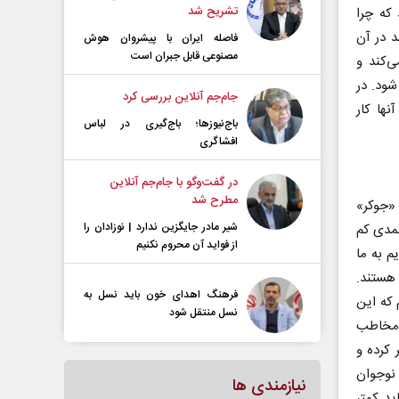
تشریح شد
 که چرا
د در آن
فاصله ایران با پیشرو‌ان هوش
مصنوعی قابل جبران است
‌کند و
شود. در
جام‌جم آنلاین بررسی کرد
نها کار
باج‌نیوزها؛ باج‌گیری در لباس
افشاگری
در گفت‌و‌گو با جام‌جم آنلاین
مطرح شد
 «جوکر»
شیر مادر جایگزین ندارد | نوزادان را
کمدی کم
از فواید آن محروم نکنیم
 به ما
هستند.
فرهنگ اهدای خون باید نسل به
م که این
نسل منتقل شود
می‌خواهم، چراکه مخاطب
 کرده و
نوجوان
نیازمندی ها
د کمتر