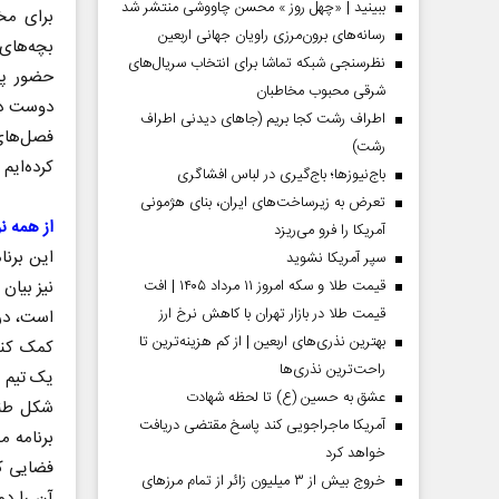
ببینید | «چهل روز » محسن چاووشی منتشر شد
برای مخا
رسانه‌های برون‌مرزی راویان جهانی اربعین
بچه‌های 
نظرسنجی شبکه تماشا برای انتخاب سریال‌های
حضور پی
شرقی محبوب مخاطبان
دوست دار
اطراف رشت کجا بریم (جاهای دیدنی اطراف
فصل‌های 
رشت)
کرده‌ایم
باج‌نیوزها؛ باج‌گیری در لباس افشاگری
تعرض به زیرساخت‌های ایران، بنای هژمونی
از همه ن
آمریکا را فرو می‌ریزد
این برنا
سپر آمریکا نشوید
قیمت طلا و سکه امروز ۱۱ مرداد ۱۴۰۵ | افت
نیز بیان
قیمت طلا در بازار تهران با کاهش نرخ ارز
است، در
بهترین نذری‌های اربعین | از کم هزینه‌ترین تا
کمک کنن
راحت‌ترین نذری‌ها
عشق به حسین (ع) تا لحظه شهادت
آمریکا ماجراجویی کند پاسخ مقتضی دریافت
برنامه م
خواهد کرد
فضایی ک
خروج بیش از ۳ میلیون زائر از تمام مرز‌های
آن را د