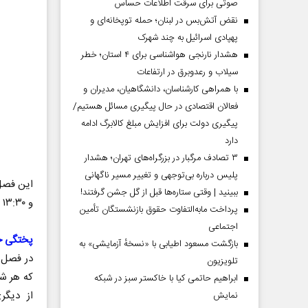
صوتی برای سرقت اطلاعات حساس
نقض آتش‌بس در لبنان؛ حمله توپخانه‌ای و
پهپادی اسرائیل به چند شهرک
هشدار نارنجی هواشناسی برای ۴ استان؛ خطر
سیلاب و رعدوبرق در ارتفاعات
با همراهی کارشناسان، دانشگاهیان، مدیران و
فعالان اقتصادی در حال پیگیری مسائل هستیم/
پیگیری دولت برای افزایش مبلغ کالابرگ ادامه
دارد
۳ تصادف مرگبار در بزرگراه‌های تهران؛ هشدار
پلیس درباره بی‌توجهی و تغییر مسیر ناگهانی
ببینید | وقتی ستاره‌ها قبل از گل جشن گرفتند!
و ۱۳:۳۰ روز بعد است. درباره برنامه با زرگر و مومن‌نژاد گپ زدیم.
پرداخت مابه‌التفاوت حقوق بازنشستگان تأمین
اجتماعی
پختگی خ
بازگشت مسعود اطیابی با «نسخهٔ آزمایشی» به
تلویزیون
ابراهیم حاتمی کیا با خاکستر سبز در شبکه
از دیگر
نمایش