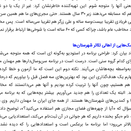
عنی آنها را متوجه شوم. این تهیه‌کننده خاطرنشان کرد: غیر از یک یا دو ن
کسانی هم که مسابقه می‌دهند زیر ۳۰ سال هستند. حتی مجری‌های ما هم همین 
لی فریادی تقریبا بیست‌و‌سه ساله و علی زرگر هم تقریبا سی‌ساله است. پس م
عام باشد، چراکه کسی که ۶۰ ساله است با شوخی‌ها ارتباط برقرار نمی‌کند.
هایی از اهالی تئاتر شهرستان‌ها
د بیان کرد: طراحی برنامه در استودیو به‌گونه ای است که همه متوجه می‌ش
رای کدام گروه سنی‌ است. درست است در برنامه سن‌و‌سال‌دارها هم مهمان م
همه مدافع حرم هستیم
حکایت یک تاریخ و د
 به‌واسطه بچه‌هاشان می‌آیند. نکته دوم این است که ما آزمون و خطا کرده 
نرگس خانعلی‌زاده - رو
م یک هدف‌گذاری این بود که بهترین‌های سه فصل قبل را بیاوریم که در‌حا
 حکیمه سقای بی‌ریا - استادیار دانشگاه
 هم هستیم، چون آنها را تربیت کرده بودیم و آنها هم می‌دانستند که مخ
. البته یک تعدادی را هم جدید می‌آوریم. بیشتر بچه‌هایی که به برنامه می‌
ا و کمدین‌های شهرستان‌ها هستند. از همه جای ایران ما مهمان داریم. وی 
ؤال که «آیا از چهره‌های فضای مجازی هم استفاده می‌کنید؟»، توضیح داد
ه نام «بگو بخند» داریم که هر جوانی در آن ثبت‌نام می‌کند، استعدادیابی می‌ش
لاتر می‌رود؛ اما برنامه ما برعکس است و استعدادهایی را که دیده نشده‌ا