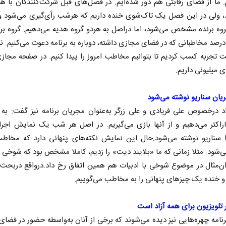
. ما از فضای رقابتی هم دور شده‌ایم. در فصل‌های قبل شرکت‌کنندگان با ه
، ولی در این فصل یک تاک‌شوی خنده داریم که هر‌شب رأی‌گیری می‌شود و ا
روه برنده مشخص می‌شود، اما در‌اصل به هر‌دو گروه هدیه می‌دهیم. گروه برند
درصد مخاطبانی که در فضای مجازی داشته، دوباره به برنامه دعوت می‌کنیم. ن
ت تجربه کسب کردیم تا بتوانیم مخاطب امروز را پیدا کنیم. در صفحه مجازی
ی میلیونی داریم.
یان سناریو نوشته می‌شود
د درخصوص علی فریادی و علی زرگر به‌عنوان مجریان برنامه نیز گفت: به
اراکتر می‌دهیم و از آنها بازی می‌گیریم. در اصل هر شب یک نمایش اجرا
 نخست روزنامه ها‌ی یکشنبه ۴ مردادماه
صفحات نخست روزنامه ها‌ی شنبه ۳ مردادماه
 سناریو نوشته می‌شود.حال این نمایش نکته‌های پنهانی دارد که مخاطب
‌شود. مثلا زمانی که ما «بلایند دیت» را زدیم، کاملا مشخص بود که شوخی م
وان‌مثال در موضوع شوخی با ادبیات هم همین اتفاق رخ داد.درواقع دربح
خنده یک چیزهای پنهانی را به مخاطب می‌گوییم.
تلویزیون برای همه آزاد است
رنامه چهره‌هایی نیز دیده می‌شوند که برخی از آنان به‌واسطه حضور در فضا