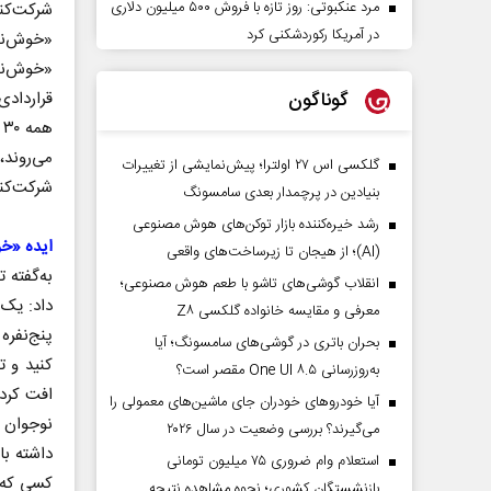
مرد عنکبوتی: روز تازه با فروش ۵۰۰ میلیون دلاری
شرکت‌کنن
در آمریکا رکوردشکنی کرد
«خوش‌نم
«خوش‌نم
گوناگون
قرارداد
می‌روند
گلکسی اس ۲۷ اولترا؛ پیش‌نمایشی از تغییرات
شرکت‌کن
بنیادین در پرچمدار بعدی سامسونگ
رشد خیره‌کننده بازار توکن‌های هوش مصنوعی
ایده «خ
(AI)؛ از هیجان تا زیرساخت‌های واقعی
به‌گفته 
انقلاب گوشی‌های تاشو‌ با طعم هوش مصنوعی؛
داد: یک 
معرفی و مقایسه خانواده گلکسی Z۸
پنج‌نفره
بحران باتری در گوشی‌های سامسونگ؛ آیا
کنید و ت
به‌روزرسانی One UI ۸.۵ مقصر است؟
افت کرد 
آیا خودروهای خودران جای ماشین‌های معمولی را
می‌گیرند؟ بررسی وضعیت در سال ۲۰۲۶
داشته با
استعلام وام ضروری ۷۵ میلیون تومانی
کسی که 
بازنشستگان کشوری؛ نحوه مشاهده نتیجه