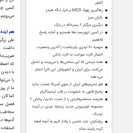
کشور
کسی چنی
رهگیری پهپاد MQ9 بر فراز تنگه هرمز
می‌رویم.
‌زائران سبز
درگیری مرگبار ۲ پسرخاله در پارک
هم ایده 
در کمین تروریست‌ها هستیم و آماده پاسخ
علی زرگر
قاطعیم
سهمیه ۶۰ لیتری پابرجاست | آخرین وضعیت
داشت. وی
اتصال کارت سوخت به کارت بانکی
ضریب‌دا
همه مردمی که این سختی‌ها را می‌بینند و تحمل
که اصطل
می‌کنند، برای ایران و کشورشان این کاررا انجام
با دیدن 
می‌دهند
را می‌ت
لغو تحریم‌های ایران از سوی آمریکا صحت ندارد
پاسخ قانون به خشونت در قاب اینستاگرام
کماکان خ
هنرمند منحصر‌به‌فردی را از دست دادیم/ پخش ۲
فصل سعی 
مجموعه تلویزیونی جدید زنده‌یاد عبدی در آینده
مخاطب ج
نزدیک
آدم‌ها د
پزشکیان: باید دشمن را وادار کنیم به آنچه امضا
استفاده 
کرده پایبند بماند