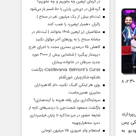
در گرمای اربعین چه بخوریم و چه نخوریم؟
گره قتل در دی‌جی پارتی با ۵۰ قسم باز می‌شود
ثبت‌نام بیش از یک میلیون نفر در سماح |
زائران «همیار اربعین» را نصب کنند
متقاضیان ارز اربعین ۱۴۰۵ بخوانند | ثبت‌نام در
سامانه سماح را به روز‌های آخر موکول نکنید
کاهش ۲۵ درصدی بستری مجدد با اجرای طرح
«پرستار پیگیر» | شناسایی بیش از ۳۰۰۰ مورد
جدید سرطان در خانواده بیماران
Castlevania: Belmont’s Curse؛ بازگشت
باشکوه شکارچیان خون‌آشام
این فصل از برنامه شنبه تا سه‌شنبه ساعت ۲۲ روی آنتن می‌رود و بازپخش آن ساعات ۲:۳۰، ۸
روی هر لینکی کلیک نکنید، دام کلاهبرداران
سایبری همین‌جاست
سرمایه‌گذاری برای رفاه؛ هزینه یا آینده‌سازی؟
بازگشت مسعود شصت‌چی با دردسر‌های تازه؛ از
 می‌پردازند
شایعه حضور در میز مذاکره تا پایان فیلمبرداری
ه یکی پس
«مرد سه‌هزارچهره»
دیو به
استعلام وام ضروری ۷۵ میلیون تومانی