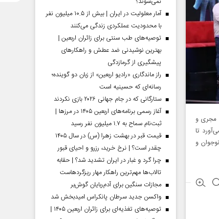
نمی‌شوند؟
آمار معلولیت در ایران | بیش از ۱۰.۵ میلیون نفر
با محدودیت عملکردی زندگی می‌کنند
توصیه‌های طب سنتی برای زائران اربعین |
بهترین نوشیدنی ضد عطش و راهکارهای
پیشگیری از گرمازدگی
راز ماندگاری «رادیو اربعین» از زبان دو گوینده؛
رسانه‌ای که حسینیه است
ستارگانی که در جام جهانی ۲۰۲۶ بازی نکردند
آغاز رسمی برنامه‌های اربعین ۱۴۰۵ در مرز‌ها |
 مجری و
ثبت‌نام سماح به ۱.۷ میلیون نفر رسید
‌آورد تا
قیمت قبر در بهشت زهرا (س) در سال ۱۴۰۵
نوجوان و
چقدر است؟ | نرخ خرید، رزرو و احیای قبور
چرا گرد و غبار در ایران تشدید شد؟ | حقابه
تالاب‌ها مهم‌ترین راهکار مهار ریزگردهاست
مجازات سنگین برای آدم‌ربایان گوش‌بر
واکسن جدید سرطان پانکراس امیدبخش شد
توصیه‌های تغذیه‌ای برای زائران اربعین ۱۴۰۵ |