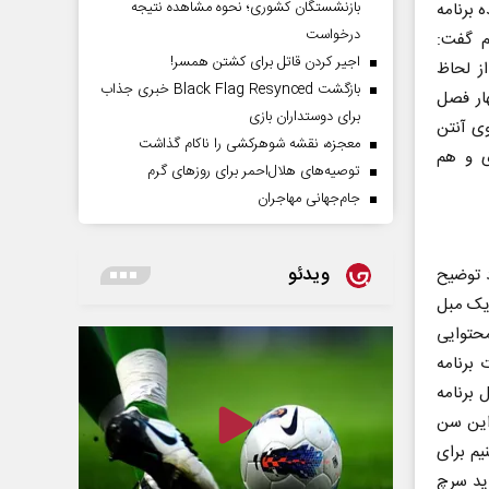
بازنشستگان کشوری؛ نحوه مشاهده نتیجه
 برنامه
درخواست
م گفت:
اجیر کردن قاتل برای کشتن همسر!
ز لحاظ
بازگشت Black Flag Resynced خبری جذاب
ار فصل
برای دوستداران بازی
ا ۹۰ قسمت برنامه روی آنتن
معجزه، نقشه شوهرکشی را ناکام گذاشت
ی و هم
توصیه‌های هلال‌احمر برای روز‌های گرم
جام‌جهانی مهاجران
ویدئو
د توضیح
 یک مبل
محتوایی
 برنامه
 برنامه
لاتر از این سن
یم برای
ید سرچ