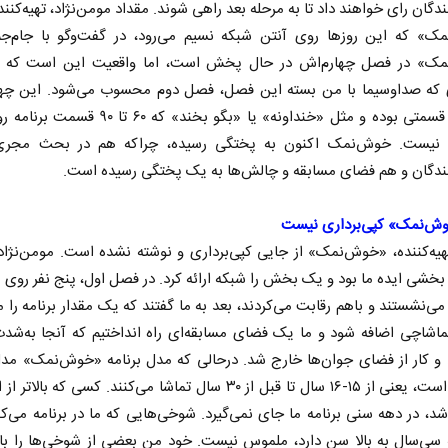
دگان رای خواهند داد تا به مرحله بعد راهی شوند. مقداد مومن‌نژاد، تهیه‌کننده
ک» که این روزها روی آنتن شبکه نسیم می‌رود، در گفت‌وگو با جام‌ج
ک» در فصل چهارم‌اش در حال پخش است، اما واقعیت این است که ا
ی که صداوسیما با من بسته این فصل، فصل دوم محسوب می‌شود. این چه
همه ۳۰ قسمتی بوده و مثل «خنداونه» یا «بگو بخند» که ۶۰ ت
، نیست. خوش‌نمک اکنون به پختگی رسیده، چراکه هم در بحث مجر
ندگان و هم فضای مسابقه و چالش‌ها به یک پختگی رسیده‌ است.
وش‌نمک» کپی‌برداری نیست
تهیه‌کننده، «خوش‌نمک» از جایی کپی‌برداری و نوشته نشده است. مومن‌نژا
بخشی ایده ما بود و یک بخش را شبکه ارائه کرد. در فصل اول، پنج نفر روی
 می‌نشستند و با‌هم رقابت می‌کردند، بعد به ما گفتند که یک مقدار برنامه را 
ماشاچی اضافه شود و ما یک فضای مسابقه‌ای راه انداختیم که آنجا به‌شدت
و کار از فضای جوان‌ها خارج شد. در‌حالی که مدل برنامه «خوش‌نمک» مدل
نوجوان است، یعنی از ۱۵-۱۶ سال تا قبل از ۳۰ سال تماشا می‌کنند. کسی که با
شد، در دهه سنی برنامه ما جای نمی‌گیرد. شوخی‌هایی که ما در برنامه می‌کن
سی‌سال به بالا سن دارد، ملموس نیست. خود من بعضی از شوخی‌ها را با