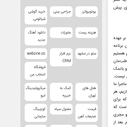
ری پیش
یوتوبروکرز
جراحی بینی
خرید گوشی
شیائومی
هزینه پست
بخورات
دانلود آهنگ
بر عهده
جدید
 برنامه
 هستیم
سئو در مشهد
نرم افزار
webone.co
طب‌مان
CRM
فروشگاه
و بانمک
انتخاب من
 نیست.
ر همین ماجرا ما
هتل های
کمک به
میکروبلیدینگ
زیم، هر
تهران
خیریه
ابرو
که برای
است که
قیمت
مفتول سیاه
کوچینگ
دو مجری
ضایعات آهن
سازمانی
 بعد از