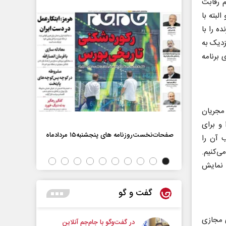
م رقابت
لبته با
ه را با
زدیک به
 برنامه
 مجریان
 و برای
صفحات‌نخست‌روزنامه ها‌ی پنجشنبه‌۱۵ مردادماه
 آن را
صفحات‌نخست‌رو
ی‌کنیم.
ث نمایش
گفت و گو
ی مجازی
در گفت‌و‌گو با جام‌جم آنلاین