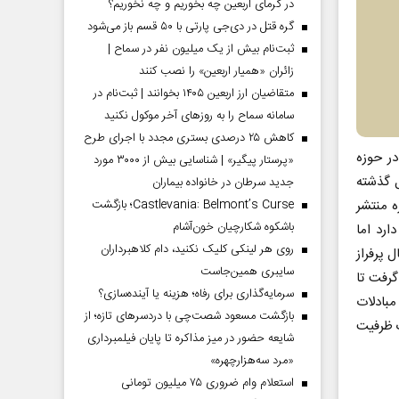
در گرمای اربعین چه بخوریم و چه نخوریم؟
گره قتل در دی‌جی پارتی با ۵۰ قسم باز می‌شود
ثبت‌نام بیش از یک میلیون نفر در سماح |
زائران «همیار اربعین» را نصب کنند
متقاضیان ارز اربعین ۱۴۰۵ بخوانند | ثبت‌نام در
سامانه سماح را به روز‌های آخر موکول نکنید
کاهش ۲۵ درصدی بستری مجدد با اجرای طرح
در حوزه
«پرستار پیگیر» | شناسایی بیش از ۳۰۰۰ مورد
 گذشته
جدید سرطان در خانواده بیماران
ه منتشر
Castlevania: Belmont’s Curse؛ بازگشت
باشکوه شکارچیان خون‌آشام
ارد اما
روی هر لینکی کلیک نکنید، دام کلاهبرداران
 پرفراز
سایبری همین‌جاست
گرفت تا
سرمایه‌گذاری برای رفاه؛ هزینه یا آینده‌سازی؟
مبادلات
بازگشت مسعود شصت‌چی با دردسر‌های تازه؛ از
 ظرفیت
شایعه حضور در میز مذاکره تا پایان فیلمبرداری
«مرد سه‌هزارچهره»
استعلام وام ضروری ۷۵ میلیون تومانی