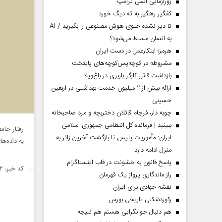
زورآزمایی اتمی ترامپ
کفگیر رهگیر به ته دیگ خورد
تا دیر نشده جلوی هوش مصنوعی را بگیرید / AI
به انسان مسلط می‌شود؟
هرمز؛ ابتکارعمل در دست ایران
مشروطه در کوچه‌پس‌کوچه‌های پایتخت
بازداشت قاتل کارگر باربری در باغ‌ویلا
ارائه بیش از ۲ میلیون خدمت بهداشتی در اربعین
حسینی
چوبه دار، فرجام قاتلان دختربچه و مرد صاحبخانه
ببینید | فرمانده کل انتظامی جمهوری اسلامی
رفتار جام
ایران­: مأموریت پلیس تا بازگشت آخرین زائر به
به داده‌ه
منزل ادامه دارد
پاسخ قانون به خشونت در قاب اینستاگرام
کد خبر: ۱۴۵۷۵۲۲
راز ماندگاری پرواز یک قهرمان
نقشه جهادی برای ایران
رکوردشکنی تاریخی بورس
هم دنبال جوانگرایی هستم هم نتیجه