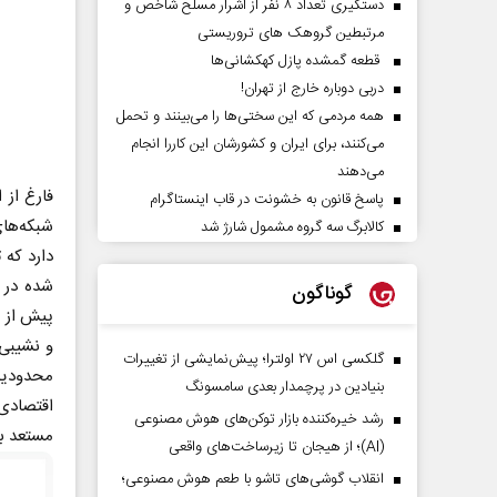
دستگیری تعداد ۸ نفر از اشرار مسلح شاخص و
مرتبطین گروهک های تروریستی
قطعه گمشده پازل کهکشانی‌ها
دربی دوباره خارج از تهران!
همه مردمی که این سختی‌ها را می‌بینند و تحمل
می‌کنند، برای ایران و کشورشان این کاررا انجام
می‌دهند
فارغ از 
پاسخ قانون به خشونت در قاب اینستاگرام
شبکه‌ها
کالابرگ سه گروه مشمول شارژ شد
دارد که 
شده در ر
گوناگون
پیش از و
و نشیبی 
گلکسی اس ۲۷ اولترا؛ پیش‌نمایشی از تغییرات
محدودیت‌
بنیادین در پرچمدار بعدی سامسونگ
اقتصادی
رشد خیره‌کننده بازار توکن‌های هوش مصنوعی
مستعد بر
(AI)؛ از هیجان تا زیرساخت‌های واقعی
انقلاب گوشی‌های تاشو‌ با طعم هوش مصنوعی؛