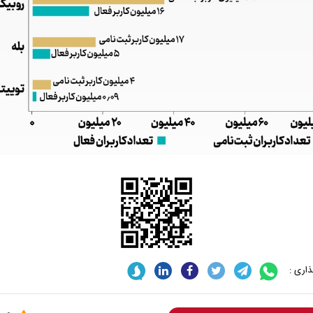
 نخست روزنامه ها‌ی یکشنبه ۴ مردادماه
صفحات نخست روزنامه ها‌ی شنبه ۳ مردادماه
اری :