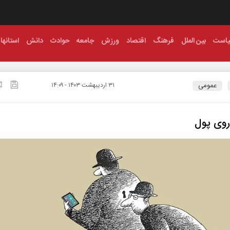
است
بین الملل
فرهنگ
اقتصاد
ورزش
جامعه
حوادث
دانش
استانها
عمومی
۳۱ ارديبهشت ۱۴۰۳ - ۱۴:۰۹
روی پول