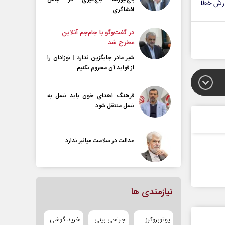
رش خطا
افشاگری
در گفت‌و‌گو با جام‌جم آنلاین
مطرح شد
شیر مادر جایگزین ندارد | نوزادان را
از فواید آن محروم نکنیم
فرهنگ اهدای خون باید نسل به
نسل منتقل شود
عدالت در سلامت میانبر ندارد
نیازمندی ها
یوتوبروکرز
جراحی بینی
خرید گوشی