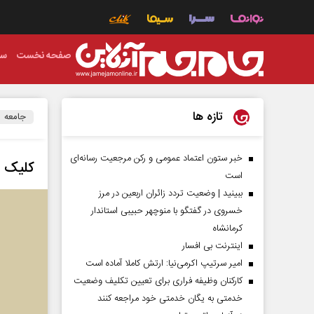
صفحه نخست
سی
تازه ها
جامعه
خبر ستون اعتماد عمومی و رکن مرجعیت رسانه‌ای
کلیک 
است
ببینید | وضعیت تردد زائران اربعین در مرز
خسروی در گفتگو با منوچهر حبیبی استاندار
کرمانشاه
اینترنت بی افسار
امیر سرتیپ اکرمی‌نیا: ارتش کاملا آماده است
کارکنان وظیفه فراری برای تعیین تکلیف وضعیت
خدمتی به یگان خدمتی خود مراجعه کنند