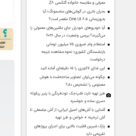
معرفی و مقایسه خانواده گلکسی Z۸
بحران باتری در گوشی‌های سامسونگ؛ آیا
به‌روزرسانی One UI ۸.۵ مقصر است؟
آیا خودروهای خودران جای ماشین‌های معمولی را
می‌گیرند؟ بررسی وضعیت در سال ۲۰۲۶
استعلام وام ضروری ۷۵ میلیون تومانی
بازنشستگان کشوری؛ نحوه مشاهده نتیجه
درخواست
این غذای لاکچری را ۱۵ دقیقه‌ای آماده کنید
چگونه می‌توان تصاویر ساخته‌شده با هوش
مصنوعی را تشخیص داد؟
طرز تهیه تارت فلپ‌جک توت‌فرنگی با پنیر ریکوتا؛
دسری ساده و خوشمزه
آشنایی با آش‌های اصیل ایرانی؛ از آش عباسعلی تا
آش ترخینه + خواص و طرز تهیه
پارک شیرین قابلیت‌ بالایی برای اجرای پروژهای
تفریحی دارد