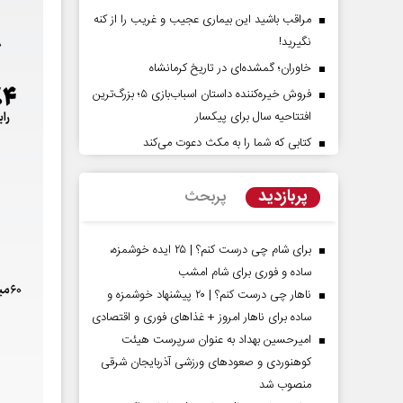
مراقب باشید این بیماری عجیب و غریب را از کنه
نگیرید!
خاوران؛ گمشده‌ای در تاریخ کرمانشاه
فروش خیره‌کننده داستان اسباب‌بازی ۵؛ بزرگ‌ترین
افتتاحیه سال برای پیکسار
کتابی که شما را به مکث دعوت می‌کند
ریخ و دو زندگی
چرایی عقب‌نشینی ترامپ؟
اده - روزنامه‌نگار
پربازدید
پربحث
دکتر یدالله جوانی - تحلیلگر مسائل سیاسی
عب
برای شام چی درست کنم؟ | ۲۵ ایده خوشمزه،
ساده و فوری برای شام امشب
ناهار چی درست کنم؟ | ۲۰ پیشنهاد خوشمزه و
ساده برای ناهار امروز + غذاهای فوری و اقتصادی
امیرحسین بهداد به عنوان سرپرست هیئت
کوهنوردی و صعودهای ورزشی آذربایجان شرقی
منصوب شد