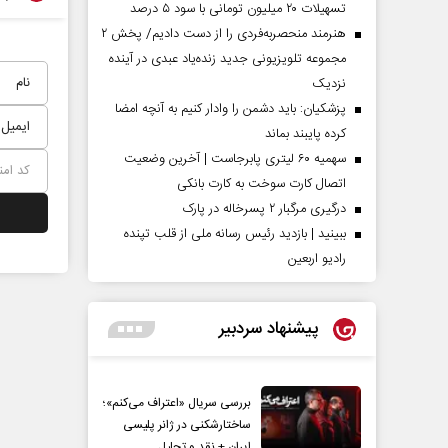
تسهیلات ۲۰ میلیون تومانی با سود ۵ درصد
هنرمند منحصر‌به‌فردی را از دست دادیم/ پخش ۲
مجموعه تلویزیونی جدید زنده‌یاد عبدی در آینده
نزدیک
پزشکیان: باید دشمن را وادار کنیم به آنچه امضا
کرده پایبند بماند
سهمیه ۶۰ لیتری پابرجاست | آخرین وضعیت
اتصال کارت سوخت به کارت بانکی
درگیری مرگبار ۲ پسرخاله در پارک
ببینید | بازدید رئیس رسانه ملی از قلب تپنده
رادیو اربعین
پیشنهاد سردبیر
بررسی سریال «اعتراف می‌کنم»؛
ساختارشکنی در ژانر پلیسی
ایران + نقد و تحلیل