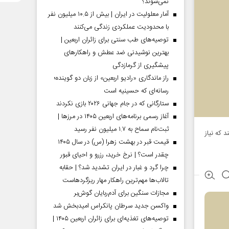
نمی‌شوند؟
آمار معلولیت در ایران | بیش از ۱۰.۵ میلیون نفر
با محدودیت عملکردی زندگی می‌کنند
توصیه‌های طب سنتی برای زائران اربعین |
بهترین نوشیدنی ضد عطش و راهکارهای
پیشگیری از گرمازدگی
راز ماندگاری «رادیو اربعین» از زبان دو گوینده؛
رسانه‌ای که حسینیه است
ستارگانی که در جام جهانی ۲۰۲۶ بازی نکردند
آغاز رسمی برنامه‌های اربعین ۱۴۰۵ در مرز‌ها |
ثبت‌نام سماح به ۱.۷ میلیون نفر رسید
 که نیاز
قیمت قبر در بهشت زهرا (س) در سال ۱۴۰۵
چقدر است؟ | نرخ خرید، رزرو و احیای قبور
چرا گرد و غبار در ایران تشدید شد؟ | حقابه
تالاب‌ها مهم‌ترین راهکار مهار ریزگردهاست
مجازات سنگین برای آدم‌ربایان گوش‌بر
واکسن جدید سرطان پانکراس امیدبخش شد
توصیه‌های تغذیه‌ای برای زائران اربعین ۱۴۰۵ |