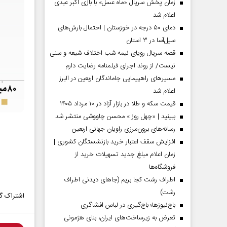
زمان پخش سریال «ماه عسل» با بازی اکبر عبدی
اعلام شد
دمای ۵۰ درجه در خوزستان | احتمال بارش‌های
سیل‌آسا در ۳ استان
قصه سریال رویای نیمه شب اختلاف شیعه و سنی
نیست/ از روند اجرای فیلمنامه رضایت دارم
مسیر‌های راهپیمایی جاماندگان اربعین در البرز
اعلام شد
قیمت سکه و طلا در بازار آزاد در ۱۰ مرداد ۱۴۰۵
ببینید | «چهل روز » محسن چاووشی منتشر شد
مردادماه
صفحات نخست روزنامه ها‌ی‌سه‌شنبه ۶ مردادماه
صفحات
رسانه‌های برون‌مرزی راویان جهانی اربعین
افزایش سقف اعتبار خرید بازنشستگان کشوری |
زمان اعلام مبلغ جدید تسهیلات خرید از
فروشگاه‌ها
اطراف رشت کجا بریم (جاهای دیدنی اطراف
رشت)
اشتراک گذ
باج‌نیوزها؛ باج‌گیری در لباس افشاگری
تعرض به زیرساخت‌های ایران، بنای هژمونی