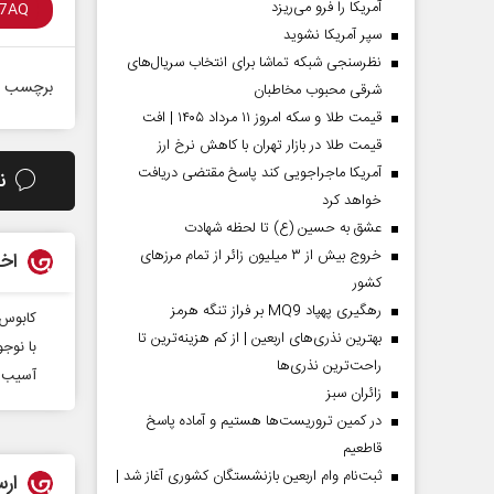
آمریکا را فرو می‌ریزد
سپر آمریکا نشوید
نظرسنجی شبکه تماشا برای انتخاب سریال‌های
برچسب ه
شرقی محبوب مخاطبان
قیمت طلا و سکه امروز ۱۱ مرداد ۱۴۰۵ | افت
قیمت طلا در بازار تهران با کاهش نرخ ارز
آمریکا ماجراجویی کند پاسخ مقتضی دریافت
ن
خواهد کرد
عشق به حسین (ع) تا لحظه شهادت
خروج بیش از ۳ میلیون زائر از تمام مرز‌های
اخب
کشور
رهگیری پهپاد MQ9 بر فراز تنگه هرمز
کابوس 
بهترین نذری‌های اربعین | از کم هزینه‌ترین تا
با نوجوان‎ بدرفتار چگونه 
راحت‌ترین نذری‌ها
آسیب ش
‌زائران سبز
در کمین تروریست‌ها هستیم و آماده پاسخ
قاطعیم
ثبت‌نام وام اربعین بازنشستگان کشوری آغاز شد |
ارس