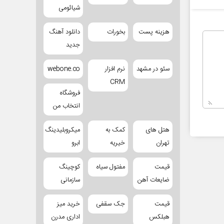
شیائومی
هزینه پست
بخورات
دانلود آهنگ
جدید
سئو در مشهد
نرم افزار
webone.co
CRM
فروشگاه
انتخاب من
هتل های
کمک به
میکروبلیدینگ
تهران
خیریه
ابرو
قیمت
مفتول سیاه
کوچینگ
ضایعات آهن
سازمانی
قیمت
جک سقفی
خرید میز
هبلکس
اداری مدرن