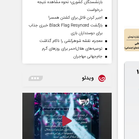
بازنشستگان کشوری؛ نحوه مشاهده نتیجه
درخواست
اجیر کردن قاتل برای کشتن همسر!
بازگشت Black Flag Resynced خبری جذاب
برای دوستداران بازی
معجزه، نقشه شوهرکشی را ناکام گذاشت
توصیه‌های هلال‌احمر برای روز‌های گرم
جام‌جهانی مهاجران
ویدئو