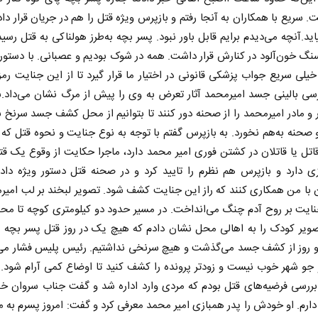
 سریع با همکاران به آنجا رفتم و بازپرس ویژه قتل را هم در جریان قرار دادی
ید.آنچه می‌دیدم برایم قابل باور نبود. پسر بچه به‌طرز هولناکی به قتل رسید
نگ خون‌آلود در کنارش قرار داشت. همه در شوک بودیم و عصبانی. با دستور
خیلی سریع جواب پزشکی قانونی در اختیار ما قرار گیرد تا از این جنایت رم
رسی بالینی جسد امیرمحمد آثار تعرض به وی را پیش از مرگ نشان می‌داد.ب
 و مادر امیرمحمد را از صحنه دور کنند تا بتوانیم از محل کشف جسد سرنخ
و صحنه به‌هم نخورد. به بازپرس گفتم با توجه به نوع جنایت و نحوه قتل که 
قاتل یا قاتلان در کشتن فوری امیر محمد دارد، ماجرا حکایت از وقوع یک ق
یزی دارد و بازپرس هم نظرم را تایید کرد و در صحنه قتل دستور ویژه داد 
با من همکاری کنند که راز این جنایت کشف شود. تصویر لبخند بر لب امیر
ایت بر روح آدم چنگ می‌انداخت. در مسیر حدود دو کیلومتری کوچه تا م
ویر کودک را به اهالی محل نشان دادم که هیچ یک در روز قتل پسر بچه را
دو روز از کشف جسد می‌گذشت و هیچ سرنخی نداشتیم. رئیس پلیس فشار می‌آ
جو شهر خوب نیست و زودتر پرونده را کشف کنید تا اوضاع کمی آرام شود. د
ررسی فرضیه‌های قتل بودم که مردی وارد اداره شد و گفت جناب سروان خب
 دارم. او خودش را پدر همبازی امیر محمد معرفی کرد و گفت: امروز پسرم به