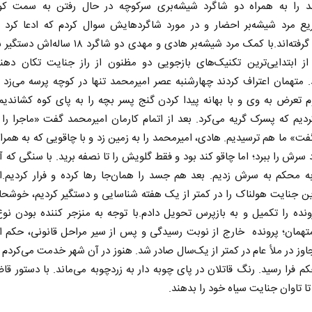
د را به همراه دو شاگرد شیشه‌بری سرکوچه در حال رفتن به سمت کو
ع مرد شیشه‌بر احضار و در مورد شاگردهایش سوال کردم که ادعا کرد چ
مرخصی گرفته‌اند.با کمک مرد شیشه‌بر هادی و مهدی دو شاگرد ۸
 از ابتدایی‌ترین تکنیک‌های بازجویی دو مظنون از راز جنایت تکان دهند
. متهمان اعتراف کردند چهارشنبه عصر امیرمحمد تنها در کوچه پرسه می‌زد ک
تعرض به وی و با بهانه پیدا کردن ‏گنج پسر بچه را به پای کوه کشاندیم.
یم که پسرک گریه می‌کرد. بعد از اتمام کارمان امیرمحمد گفت «ماجرا را 
ت» ما هم ترسیدیم. هادی، امیرمحمد را به زمین زد و با چاقویی که به همر
ایران بر تغییر
هویت ایرانی _ اسلامی در مکتب
سرش را ببرد؛ اما چاقو کند بود و فقط گلویش ‏را تا نصفه برید. با سنگی که آن
ورمیانه
امام شهید
 محکم به سرش زدیم. بعد هم جسد را همان‌جا رها کرده و فرار کردیم.از
ین جنایت هولناک را در کمتر از یک هفته شناسایی و دستگیر کردیم، خوشحا
زمان برنامه و
حجت‌الاسلام دکتر حمید احمدی - نویسنده و
پژوهشگر
نده را تکمیل و به بازپرس تحویل دادم.با توجه به منزجر کننده بودن نو
متهمان؛ پرونده خارج از نوبت رسیدگی و پس از سیر مراحل قانونی، حکم ا
اوز در ملأ عام در کمتر از یک‌سال صادر شد. هنوز در آن شهر خدمت می‌کردم 
م فرا رسید. رنگ قاتلان در پای چوبه دار به زردچوبه می‌ماند. با دستور ق
تا تاوان جنایت سیاه خود را بدهند.