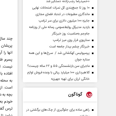
«حمیدرضا رجب‌زاده» دستگیر شد
۱۰ روز تا جمع‌بندی کل نمرات امتحانات نهایی
ماندگاری مطبوعات در تندباد فضای مجازی
جایزه ۱۰۰ میلیون دلاری برای سر ترامپ
بازدید مدیرکل روابط‌عمومی رسانه ملی از روزنامه
جام‌جم به‌مناسبت روز خبرنگار
چند سال 
سناریوی فرار روی میز ترامپ
خبرنگار چشم بیدار جامعه است
انها را 
پرسپولیس کهکشانی شد / سرخ‌ها و این همه
پسرم ظهر
ستاره جوان
ماجرای سن بازنشستگی ۵۵ و ۶۲ ساله چیست؟
نیست. از
کلاهبرداری ۱۰۰ میلیارد ریالی با وعده فروش لوازم
خانگی ارزان برای تهیه جهیزیه
به محله 
است. از 
گوناگون
بچه به د
خودم به 
ترس گفتم
راهی ساده برای جلوگیری از چک‌های برگشتی در