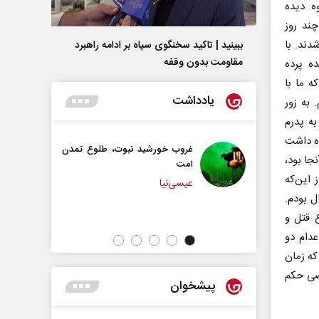
ه دیده
ند روز
۱ ساله‌اش دستگیر شدند. با
ببینید | تاکید سخنگوی سپاه بر ادامه راهبرد
مقاومت بدون وقفه
ه پرده
ه ما با
یادداشت
 به زور
به پدرم
اه داشت
غروب خورشید نبوت، طلوع تمدن
سازمان ملل بی‌بدیل نی
جا بود،
امت
محمدحسن زورق
 این‌که
عیسی‌نیا
ل بودم.
ع قتل و
عدام دو
که زمان
اضی حکم
پیشخوان