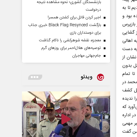
بازنشستگان کشوری؛ نحوه مشاهده نتیجه
م تا به
درخواست
ه بود و
اجیر کردن قاتل برای کشتن همسر!
 بازپرس
بازگشت Black Flag Resynced خبری جذاب
ز گشایی
برای دوستداران بازی
معجزه، نقشه شوهرکشی را ناکام گذاشت
ه اهالی
توصیه‌های هلال‌احمر برای روز‌های گرم
 به دست
جام‌جهانی مهاجران
نشان از
تل بدون
تا تمام
ویدئو
محمد در
حل کشف
 ندیده
ورد که
ر اداره
ر مهمی
 من گفت