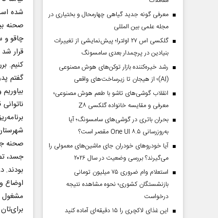
معاملات
شده است.
معرفی گونه جدید گیاهی چهارمحال و بختیاری در
صحنه بیا
مجله علمی بین المللی
چاقو و س
گلکسی اس ۲۷ اولترا؛ پیش‌نمایشی از تغییرات
قرار شد 
بنیادین در پرچمدار بعدی سامسونگ
کنیم. بر
رشد خیره‌کننده بازار توکن‌های هوش مصنوعی
گفتم پدر
(AI)؛ از هیجان تا زیرساخت‌های واقعی
بیاوریم 
انقلاب گوشی‌های تاشو‌ با طعم هوش مصنوعی؛
ناتوانی 
معرفی و مقایسه خانواده گلکسی Z۸
برنامه‌ر
بحران باتری در گوشی‌های سامسونگ؛ آیا
شهرستان 
به‌روزرسانی One UI ۸.۵ مقصر است؟
صحنه جن
آیا خودروهای خودران جای ماشین‌های معمولی را
جسد، تص
می‌گیرند؟ بررسی وضعیت در سال ۲۰۲۶
بودند. 
استعلام وام ضروری ۷۵ میلیون تومانی
اوضاع و 
بازنشستگان کشوری؛ نحوه مشاهده نتیجه
مشغول ب
درخواست
برای‌تان
این غذای لاکچری را ۱۵ دقیقه‌ای آماده کنید