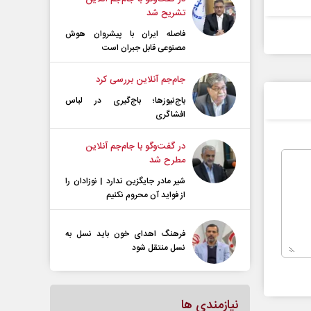
تشریح شد
فاصله ایران با پیشرو‌ان هوش
مصنوعی قابل جبران است
جام‌جم آنلاین بررسی کرد
باج‌نیوزها؛ باج‌گیری در لباس
افشاگری
در گفت‌و‌گو با جام‌جم آنلاین
مطرح شد
شیر مادر جایگزین ندارد | نوزادان را
از فواید آن محروم نکنیم
فرهنگ اهدای خون باید نسل به
نسل منتقل شود
نیازمندی ها