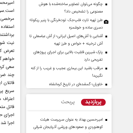
امیرمحم
چگونه می‌توان تصاویر ساخته‌شده با هوش
است.سری
مصنوعی را تشخیص داد؟
طرز تهیه تارت فلپ‌جک توت‌فرنگی با پنیر ریکوتا؛
استفاده
دسری ساده و خوشمزه
برداشتند
آشنایی با آش‌های اصیل ایرانی؛ از آش عباسعلی تا
نیت شوم 
آش ترخینه + خواص و طرز تهیه
تعرض کرد
پارک شیرین قابلیت‌ بالایی برای اجرای پروژهای
خواهم گف
تفریحی دارد
پیامبر اکرم(ص)؛ ده ویژگی و چهار
نقش جنگ آمریکا و 
سعی کرد 
مراقب باشید این بیماری عجیب و غریب را از کنه
وظیفه مؤمنان
موازنه قدرت در خا
چند ضربه
نگیرید!
قاتلان ا
ت‌الاسلام دکتر ناصر رفیعی - پژوهشگر
داوود منظور - رئیس سابق سا
خاوران؛ گمشده‌ای در تاریخ کرمانشاه
ائل فرهنگی
بودجه کشور
سریع پرو
اعتراف ‏
پربازدید
پربحث
قاتل متج
اجرای حک
امیرحسین بهداد به عنوان سرپرست هیئت
اجرا شد 
کوهنوردی و صعودهای ورزشی آذربایجان شرقی