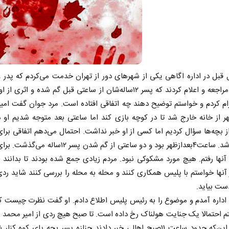
قبل در اداره اگاهی یکی از شهرهای دور از تهران خدمت می‌کردم که پدر 
پریشان مراجعه و اعلام کردند که پسر ۱۲ساله‌شان از ساعتی قبل گم شده و اثر
آرام کردم و خواستم توضیح دهند چه اتفاقی افتاده است. مرد جوان گفت امی
 از خانه خارج شد تا در کوچه بازی کند اما ساعتی بعد متوجه شدیم او 
 بچه‌ها سؤال کردیم اما کسی از او خبر نداشت. احتمال می‌دهم اتفاقی برای
افتاده باشد. ساعت۴بعدازظهر بود و دو ساعتی از گم شدن پسر ۱۲س
آنها رفتم. هیچ مورد مشکوکی نبود. مردم زیادی جمع شده بودند تا بدانند
آنها خواستم با پلیس همکاری کنند و محله به محله را بررسی کنند شاید ردی
ست بیاید.
اداره آمدم و موضوع را به رئیس پلیس اطلاع دادم. او گفت نظرت چیست ک
 احتمالا یک جنایت هولناک رخ داده است. تا صبح هیچ ردی از امیر محمد
نیامد تا این‌که حدود ساعت ۱۱صبح اهالی خبر دادند جنازه پسر بچه پای کوه کنا