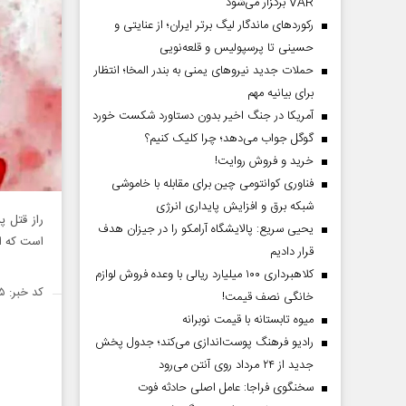
VAR برگزار می‌شود
رکورد‌های ماندگار لیگ برتر ایران؛ از عنایتی و
حسینی تا پرسپولیس و قلعه‌نویی
حملات جدید نیروهای یمنی به بندر المخا؛ انتظار
برای بیانیه مهم
آمریکا در جنگ اخیر بدون دستاورد شکست خورد
گوگل جواب می‌دهد؛ چرا کلیک کنیم؟
خرید و فروش روایت!
فناوری کوانتومی چین برای مقابله با خاموشی
شبکه برق و افزایش پایداری انرژی
یحیی سریع: پالایشگاه آرامکو را در جیزان هدف
است که ای
قرار دادیم
کلاهبرداری ۱۰۰ میلیارد ریالی با وعده فروش لوازم
کد خبر: ۱۴۳۶۷۹۵
خانگی نصف قیمت!
میوه تابستانه با قیمت نوبرانه
رادیو فرهنگ پوست‌اندازی می‌کند؛ جدول پخش
جدید از ۲۴ مرداد روی آنتن می‌رود
سخنگوی فراجا: عامل اصلی حادثه فوت