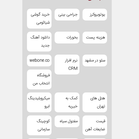
یوتوبروکرز
جراحی بینی
خرید گوشی
شیائومی
هزینه پست
بخورات
دانلود آهنگ
جدید
سئو در مشهد
نرم افزار
webone.co
CRM
فروشگاه
انتخاب من
هتل های
کمک به
میکروبلیدینگ
تهران
خیریه
ابرو
قیمت
مفتول سیاه
کوچینگ
ضایعات آهن
سازمانی