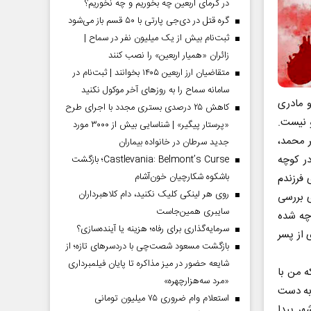
در گرمای اربعین چه بخوریم و چه نخوریم؟
گره قتل در دی‌جی پارتی با ۵۰ قسم باز می‌شود
ثبت‌نام بیش از یک میلیون نفر در سماح |
زائران «همیار اربعین» را نصب کنند
متقاضیان ارز اربعین ۱۴۰۵ بخوانند | ثبت‌نام در
سامانه سماح را به روز‌های آخر موکول نکنید
و مادری
کاهش ۲۵ درصدی بستری مجدد با اجرای طرح
ی از او نیست.
«پرستار پیگیر» | شناسایی بیش از ۳۰۰۰ مورد
ر محمد،
جدید سرطان در خانواده بیماران
در کوچه
Castlevania: Belmont’s Curse؛ بازگشت
باشکوه شکارچیان خون‌آشام
 فرزندم
روی هر لینکی کلیک نکنید، دام کلاهبرداران
اله می‌گذشت. برای بررسی
سایبری همین‌جاست
 چه شده
سرمایه‌گذاری برای رفاه؛ هزینه یا آینده‌سازی؟
 از پسر
بازگشت مسعود شصت‌چی با دردسر‌های تازه؛ از
شایعه حضور در میز مذاکره تا پایان فیلمبرداری
ه من با
«مرد سه‌هزارچهره»
 به دست
استعلام وام ضروری ۷۵ میلیون تومانی
ر شهر پیدا