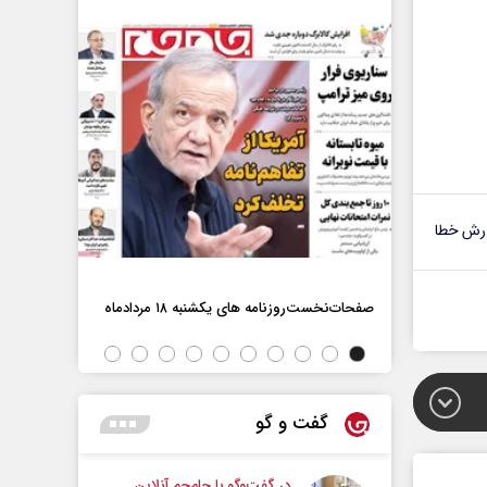
رش خطا
اه
صفحات‌نخست‌روزنامه ها‌ی یکشنبه ۱۸ مردادماه
صفحات‌نخست‌رو
گفت و گو
در گفت‌و‌گو با جام‌جم آنلاین