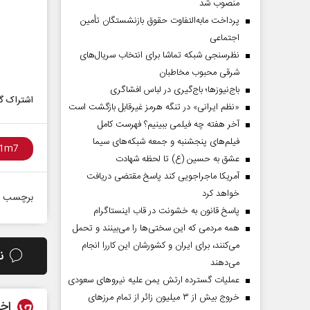
منصوب شد
پرداخت مابه‌التفاوت حقوق بازنشستگان تأمین
اجتماعی
نظرسنجی شبکه تماشا برای انتخاب سریال‌های
شرقی محبوب مخاطبان
باج‌نیوزها؛ باج‌گیری در لباس افشاگری
اشتراک گذ
«نظم ایرانی» در تنگه هرمز غیرقابل بازگشت است
آخر هفته چه فیلمی ببینیم؟ فهرست کامل
فیلم‌های پنجشنبه و جمعه شبکه‌های سیما
عشق به حسین (ع) تا لحظه شهادت
آمریکا ماجراجویی کند پاسخ مقتضی دریافت
دماه
صفحات نخست‌روزنامه ها‌ی پنجشنبه‌۸ مردادماه
صفحات 
خواهد کرد
برچسب ه
پاسخ قانون به خشونت در قاب اینستاگرام
همه مردمی که این سختی‌ها را می‌بینند و تحمل
می‌کنند، برای ایران و کشورشان این کاررا انجام
ن
می‌دهند
عملیات گسترده ارتش یمن علیه نیروهای سعودی
خروج بیش از ۳ میلیون زائر از تمام مرز‌های
اخب