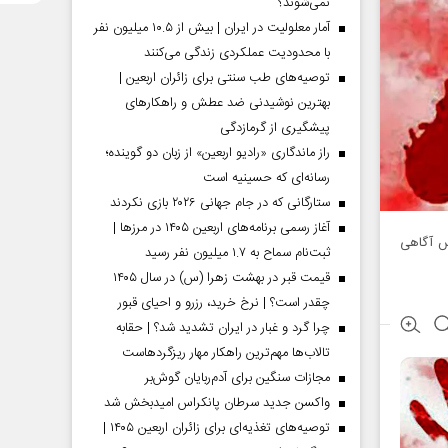
نمی‌شوند؟
آمار معلولیت در ایران | بیش از ۱۰.۵ میلیون نفر
با محدودیت عملکردی زندگی می‌کنند
توصیه‌های طب سنتی برای زائران اربعین |
بهترین نوشیدنی ضد عطش و راهکارهای
پیشگیری از گرمازدگی
راز ماندگاری «رادیو اربعین» از زبان دو گوینده؛
رسانه‌ای که حسینیه است
ستارگانی که در جام جهانی ۲۰۲۶ بازی نکردند
آغاز رسمی برنامه‌های اربعین ۱۴۰۵ در مرز‌ها |
لیس آگاهی
ثبت‌نام سماح به ۱.۷ میلیون نفر رسید
قیمت قبر در بهشت زهرا (س) در سال ۱۴۰۵
چقدر است؟ | نرخ خرید، رزرو و احیای قبور
چرا گرد و غبار در ایران تشدید شد؟ | حقابه
تالاب‌ها مهم‌ترین راهکار مهار ریزگردهاست
مجازات سنگین برای آدم‌ربایان گوش‌بر
واکسن جدید سرطان پانکراس امیدبخش شد
توصیه‌های تغذیه‌ای برای زائران اربعین ۱۴۰۵ |