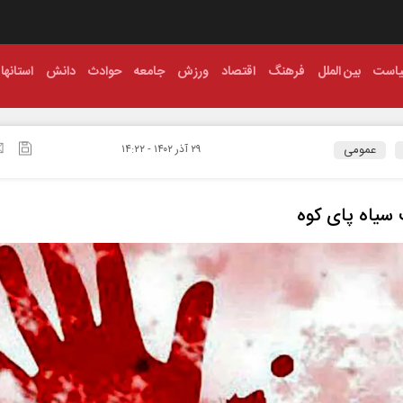
است
بین الملل
فرهنگ
اقتصاد
ورزش
جامعه
حوادث
دانش
استانها
عمومی
۲۹ آذر ۱۴۰۲ - ۱۴:۲۲
سیاه پای کوه