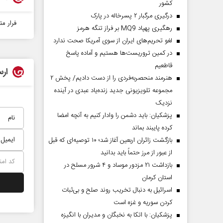
کشور
درگیری مرگبار ۲ پسرخاله در پارک
فرار مت
رهگیری پهپاد MQ9 بر فراز تنگه هرمز
لغو تحریم‌های ایران از سوی آمریکا صحت ندارد
در کمین تروریست‌ها هستیم و آماده پاسخ
قاطعیم
ارس
هنرمند منحصر‌به‌فردی را از دست دادیم/ پخش ۲
مجموعه تلویزیونی جدید زنده‌یاد عبدی در آینده
نزدیک
پزشکیان: باید دشمن را وادار کنیم به آنچه امضا
کرده پایبند بماند
بازگشت زائران اربعین آغاز شد؛ ۱۰ توصیه‌ای که قبل
از عبور از مرز حتماً باید بدانید
بازداشت ۲۱ مزدور موساد و ۴ شرور مسلح در
استان کرمان
اسرائیل به دنبال تخریب روند صلح و بی‌ثبات
کردن سوریه و غزه است
پزشکیان: با اتکا به نخبگان و مدیران با انگیزه