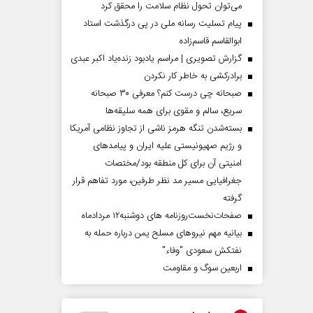
می‌توان تحول نظام سلامت را محقق کرد
پیام تسلیت رسانه ملی در پی درگذشت استاد
ابوالقاسم قاسم‌زاده
گزارش تصویری | مراسم یادبود زنده‌یاد اکبر عبدی
برادرکشی به خاطر کار نکردن
صبحانه چی درست کنم؟ معرفی ۳۰ صبحانه
سریع، سالم و مقوی برای همه سلیقه‌ها
بسته‌شدن تنگه هرمز ناشی از تجاوز نظامی آمریکا
و رژیم صهیونیستی علیه ایران و پیامد‌های
امنیتی آن برای کل منطقه بود/مختصات
جغرافیایی مسیر مد نظر طرفین، مورد تفاهم قرار
گرفته
صفحات‌نخست‌روزنامه ها‌ی دوشنبه‌۱۲ مردادماه
بیانیه مهم نیروهای مسلح یمن درباره حمله به
نفتکش سعودی "وفاء"
اربعین سوگ و مقاومت