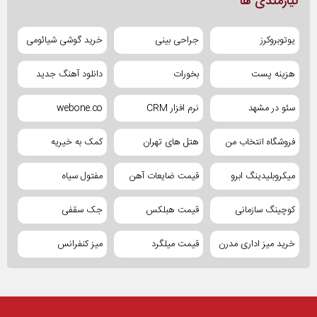
نیازمندی ها
یوتوبروکرز
جراحی بینی
خرید گوشی شیائومی
هزینه پست
بخورات
دانلود آهنگ جدید
سئو در مشهد
نرم افزار CRM
webone.co
فروشگاه انتخاب من
هتل های تهران
کمک به خیریه
میکروبلیدینگ ابرو
قیمت ضایعات آهن
مفتول سیاه
کوچینگ سازمانی
قیمت هبلکس
جک سقفی
خرید میز اداری مدرن
قیمت میلگرد
میز کنفرانس