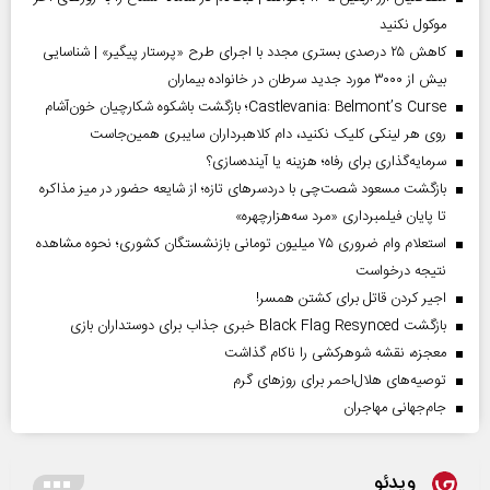
موکول نکنید
کاهش ۲۵ درصدی بستری مجدد با اجرای طرح «پرستار پیگیر» | شناسایی
بیش از ۳۰۰۰ مورد جدید سرطان در خانواده بیماران
Castlevania: Belmont’s Curse؛ بازگشت باشکوه شکارچیان خون‌آشام
روی هر لینکی کلیک نکنید، دام کلاهبرداران سایبری همین‌جاست
سرمایه‌گذاری برای رفاه؛ هزینه یا آینده‌سازی؟
بازگشت مسعود شصت‌چی با دردسر‌های تازه؛ از شایعه حضور در میز مذاکره
تا پایان فیلمبرداری «مرد سه‌هزارچهره»
استعلام وام ضروری ۷۵ میلیون تومانی بازنشستگان کشوری؛ نحوه مشاهده
نتیجه درخواست
اجیر کردن قاتل برای کشتن همسر!
بازگشت Black Flag Resynced خبری جذاب برای دوستداران بازی
معجزه، نقشه شوهرکشی را ناکام گذاشت
توصیه‌های هلال‌احمر برای روز‌های گرم
جام‌جهانی مهاجران
ویدئو