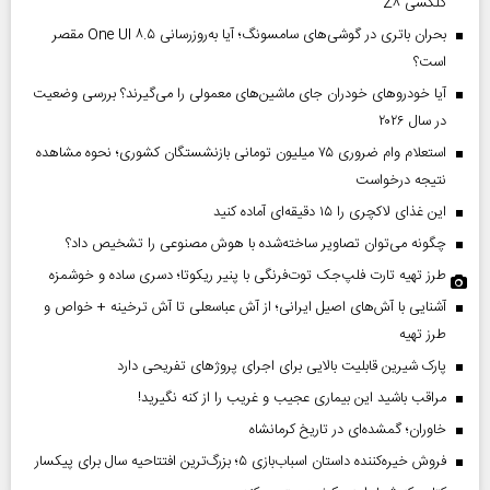
گلکسی Z۸
بحران باتری در گوشی‌های سامسونگ؛ آیا به‌روزرسانی One UI ۸.۵ مقصر
است؟
آیا خودروهای خودران جای ماشین‌های معمولی را می‌گیرند؟ بررسی وضعیت
در سال ۲۰۲۶
استعلام وام ضروری ۷۵ میلیون تومانی بازنشستگان کشوری؛ نحوه مشاهده
نتیجه درخواست
این غذای لاکچری را ۱۵ دقیقه‌ای آماده کنید
چگونه می‌توان تصاویر ساخته‌شده با هوش مصنوعی را تشخیص داد؟
طرز تهیه تارت فلپ‌جک توت‌فرنگی با پنیر ریکوتا؛ دسری ساده و خوشمزه
آشنایی با آش‌های اصیل ایرانی؛ از آش عباسعلی تا آش ترخینه + خواص و
طرز تهیه
پارک شیرین قابلیت‌ بالایی برای اجرای پروژهای تفریحی دارد
مراقب باشید این بیماری عجیب و غریب را از کنه نگیرید!
خاوران؛ گمشده‌ای در تاریخ کرمانشاه
فروش خیره‌کننده داستان اسباب‌بازی ۵؛ بزرگ‌ترین افتتاحیه سال برای پیکسار