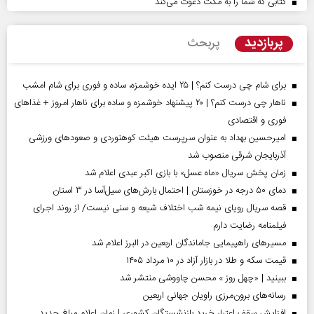
کتابی که شما را به مکث دعوت می‌کند
پربازدید
پربحث
برای شام چی درست کنم؟ | ۲۵ ایده خوشمزه، ساده و فوری برای شام امشب
ناهار چی درست کنم؟ | ۲۰ پیشنهاد خوشمزه و ساده برای ناهار امروز + غذاهای
فوری و اقتصادی
امیرحسین بهداد به عنوان سرپرست هیئت کوهنوردی و صعودهای ورزشی
آذربایجان شرقی منصوب شد
زمان پخش سریال «ماه عسل» با بازی اکبر عبدی اعلام شد
دمای ۵۰ درجه در خوزستان | احتمال بارش‌های سیل‌آسا در ۳ استان
قصه سریال رویای نیمه شب اختلاف شیعه و سنی نیست/ از روند اجرای
فیلمنامه رضایت دارم
مسیر‌های راهپیمایی جاماندگان اربعین در البرز اعلام شد
قیمت سکه و طلا در بازار آزاد در ۱۰ مرداد ۱۴۰۵
ببینید | «چهل روز » محسن چاووشی منتشر شد
رسانه‌های برون‌مرزی راویان جهانی اربعین
افزایش سقف اعتبار خرید بازنشستگان کشوری | زمان اعلام مبلغ جدید