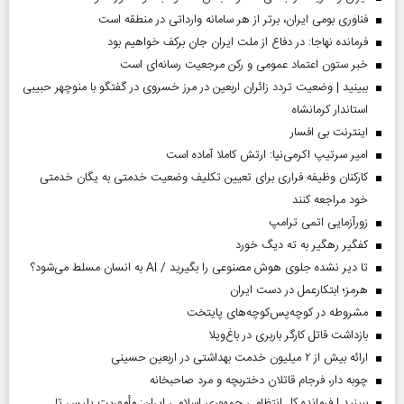
فناوری بومی ایران، برتر از هر سامانه وارداتی در منطقه است
فرمانده نهاجا: در دفاع از ملت ایران جان برکف خواهیم بود
خبر ستون اعتماد عمومی و رکن مرجعیت رسانه‌ای است
ببینید | وضعیت تردد زائران اربعین در مرز خسروی در گفتگو با منوچهر حبیبی
استاندار کرمانشاه
اینترنت بی افسار
امیر سرتیپ اکرمی‌نیا: ارتش کاملا آماده است
کارکنان وظیفه فراری برای تعیین تکلیف وضعیت خدمتی به یگان خدمتی
خود مراجعه کنند
زورآزمایی اتمی ترامپ
کفگیر رهگیر به ته دیگ خورد
تا دیر نشده جلوی هوش مصنوعی را بگیرید / AI به انسان مسلط می‌شود؟
هرمز؛ ابتکارعمل در دست ایران
مشروطه در کوچه‌پس‌کوچه‌های پایتخت
بازداشت قاتل کارگر باربری در باغ‌ویلا
ارائه بیش از ۲ میلیون خدمت بهداشتی در اربعین حسینی
چوبه دار، فرجام قاتلان دختربچه و مرد صاحبخانه
ببینید | فرمانده کل انتظامی جمهوری اسلامی ایران­: مأموریت پلیس تا