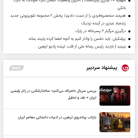
سهمیه ۶۰ لیتری پابرجاست | آخرین وضعیت اتصال کارت سوخت به کارت
بانکی
هنرمند منحصر‌به‌فردی را از دست دادیم/ پخش ۲ مجموعه تلویزیونی جدید
زنده‌یاد عبدی در آینده نزدیک
درگیری مرگبار ۲ پسرخاله در پارک
پزشکیان: باید دشمن را وادار کنیم به آنچه امضا کرده پایبند بماند
ببینید | بازدید رئیس رسانه ملی از قلب تپنده رادیو اربعین
پیشنهاد سردبیر
بررسی سریال «اعتراف می‌کنم»؛ ساختارشکنی در ژانر پلیسی
ایران + نقد و تحلیل
بازتاب پیاده‌روی اربعین در ادبیات داستانی معاصر ایران