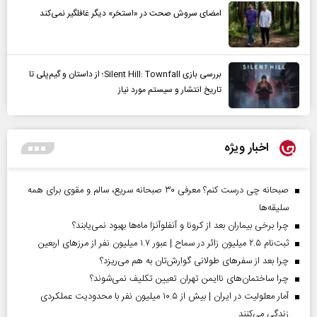
امضای سروش صحت در «استخر» دیگر غافلگیر نمی‌کند
بررسی بازی Silent Hill: Townfall؛ از داستان و گیم‌پلی تا
تاریخ انتشار و سیستم مورد نیاز
اخبار ویژه
صبحانه چی درست کنم؟ معرفی ۳۰ صبحانه سریع، سالم و مقوی برای همه
سلیقه‌ها
چرا برخی بیماران بعد از کرونا و آنفلوآنزا ماه‌ها بهبود نمی‌یابند؟
ثبت‌نام ۲.۵ میلیون زائر در سماح | عبور ۱.۷ میلیون نفر از مرز‌های اربعین
چرا بعد از سفرهای طولانی گوارش‌تان به هم می‌ریزد؟
چرا ساختمان‌های ناایمن تهران تعیین تکلیف نمی‌شوند؟
آمار معلولیت در ایران | بیش از ۱۰.۵ میلیون نفر با محدودیت عملکردی
زندگی می‌کنند