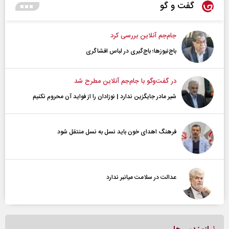
گفت و گو
جام‌جم آنلاین بررسی کرد
باج‌نیوزها؛ باج‌گیری در لباس افشاگری
در گفت‌و‌گو با جام‌جم آنلاین مطرح شد
شیر مادر جایگزین ندارد | نوزادان را از فواید آن محروم نکنیم
فرهنگ اهدای خون باید نسل به نسل منتقل شود
عدالت در سلامت میانبر ندارد