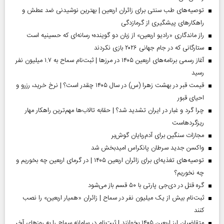
توصیه‌های طب سنتی برای زائران اربعین | بهترین نوشیدنی ضد عطش و
راهکارهای پیشگیری از گرمازدگی
راز ماندگاری «رادیو اربعین» از زبان دو گوینده؛ رسانه‌ای که حسینیه است
ستارگانی که در جام جهانی ۲۰۲۶ بازی نکردند
آغاز رسمی برنامه‌های اربعین ۱۴۰۵ در مرز‌ها | ثبت‌نام سماح به ۱.۷ میلیون نفر
رسید
قیمت قبر در بهشت زهرا (س) در سال ۱۴۰۵ چقدر است؟ | نرخ خرید، رزرو و
احیای قبور
چرا گرد و غبار در ایران تشدید شد؟ | حقابه تالاب‌ها مهم‌ترین راهکار مهار
ریزگردهاست
مجازات سنگین برای آدم‌ربایان گوش‌بر
واکسن جدید سرطان پانکراس امیدبخش شد
توصیه‌های تغذیه‌ای برای زائران اربعین ۱۴۰۵ | در گرمای اربعین چه بخوریم و
چه نخوریم؟
گره قتل در دی‌جی پارتی با ۵۰ قسم باز می‌شود
ثبت‌نام بیش از یک میلیون نفر در سماح | زائران «همیار اربعین» را نصب
کنند
متقاضیان ارز اربعین ۱۴۰۵ بخوانند | ثبت‌نام در سامانه سماح را به روز‌های آخر