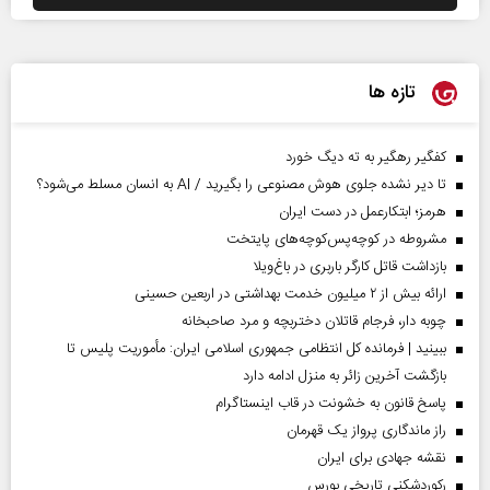
تازه ها
کفگیر رهگیر به ته دیگ خورد
تا دیر نشده جلوی هوش مصنوعی را بگیرید / AI به انسان مسلط می‌شود؟
هرمز؛ ابتکارعمل در دست ایران
مشروطه در کوچه‌پس‌کوچه‌های پایتخت
بازداشت قاتل کارگر باربری در باغ‌ویلا
ارائه بیش از ۲ میلیون خدمت بهداشتی در اربعین حسینی
چوبه دار، فرجام قاتلان دختربچه و مرد صاحبخانه
ببینید | فرمانده کل انتظامی جمهوری اسلامی ایران­: مأموریت پلیس تا
بازگشت آخرین زائر به منزل ادامه دارد
پاسخ قانون به خشونت در قاب اینستاگرام
راز ماندگاری پرواز یک قهرمان
نقشه جهادی برای ایران
رکوردشکنی تاریخی بورس