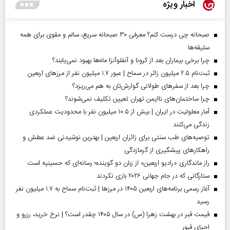
اخبار ویژه
صبحانه چی درست کنم؟ معرفی ۳۰ صبحانه سریع، سالم و مقوی برای همه
سلیقه‌ها
چرا برخی بیماران بعد از کرونا و آنفلوآنزا ماه‌ها بهبود نمی‌یابند؟
ثبت‌نام ۲.۵ میلیون زائر در سماح | عبور ۱.۷ میلیون نفر از مرز‌های اربعین
چرا بعد از سفرهای طولانی گوارش‌تان به هم می‌ریزد؟
چرا ساختمان‌های ناایمن تهران تعیین تکلیف نمی‌شوند؟
آمار معلولیت در ایران | بیش از ۱۰.۵ میلیون نفر با محدودیت عملکردی
زندگی می‌کنند
توصیه‌های طب سنتی برای زائران اربعین | بهترین نوشیدنی ضد عطش و
راهکارهای پیشگیری از گرمازدگی
راز ماندگاری «رادیو اربعین» از زبان دو گوینده؛ رسانه‌ای که حسینیه است
ستارگانی که در جام جهانی ۲۰۲۶ بازی نکردند
آغاز رسمی برنامه‌های اربعین ۱۴۰۵ در مرز‌ها | ثبت‌نام سماح به ۱.۷ میلیون نفر
رسید
قیمت قبر در بهشت زهرا (س) در سال ۱۴۰۵ چقدر است؟ | نرخ خرید، رزرو و
احیای قبور