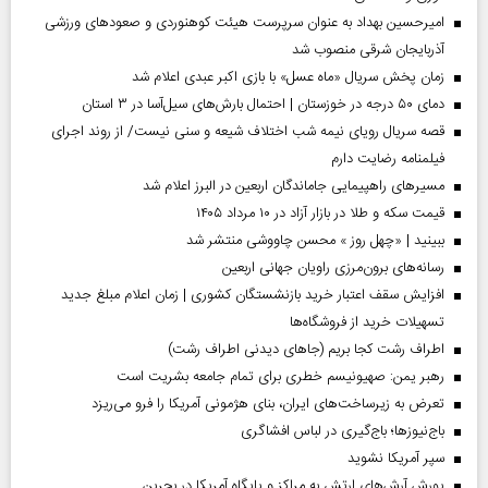
امیرحسین بهداد به عنوان سرپرست هیئت کوهنوردی و صعودهای ورزشی
آذربایجان شرقی منصوب شد
زمان پخش سریال «ماه عسل» با بازی اکبر عبدی اعلام شد
دمای ۵۰ درجه در خوزستان | احتمال بارش‌های سیل‌آسا در ۳ استان
قصه سریال رویای نیمه شب اختلاف شیعه و سنی نیست/ از روند اجرای
فیلمنامه رضایت دارم
مسیر‌های راهپیمایی جاماندگان اربعین در البرز اعلام شد
قیمت سکه و طلا در بازار آزاد در ۱۰ مرداد ۱۴۰۵
ببینید | «چهل روز » محسن چاووشی منتشر شد
رسانه‌های برون‌مرزی راویان جهانی اربعین
افزایش سقف اعتبار خرید بازنشستگان کشوری | زمان اعلام مبلغ جدید
تسهیلات خرید از فروشگاه‌ها
اطراف رشت کجا بریم (جاهای دیدنی اطراف رشت)
رهبر یمن: صهیونیسم خطری برای تمام جامعه بشریت است
تعرض به زیرساخت‌های ایران، بنای هژمونی آمریکا را فرو می‌ریزد
باج‌نیوزها؛ باج‌گیری در لباس افشاگری
سپر آمریکا نشوید
یورش آرش‌های ارتش به مراکز و پایگاه‌ آمریکا در بحرین