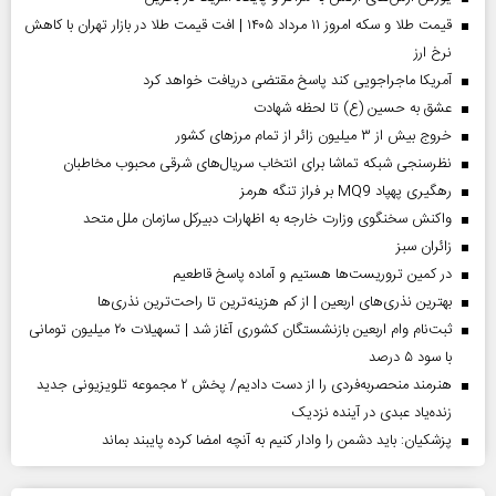
قیمت طلا و سکه امروز ۱۱ مرداد ۱۴۰۵ | افت قیمت طلا در بازار تهران با کاهش
نرخ ارز
آمریکا ماجراجویی کند پاسخ مقتضی دریافت خواهد کرد
عشق به حسین (ع) تا لحظه شهادت
خروج بیش از ۳ میلیون زائر از تمام مرز‌های کشور
نظرسنجی شبکه تماشا برای انتخاب سریال‌های شرقی محبوب مخاطبان
رهگیری پهپاد MQ9 بر فراز تنگه هرمز
واکنش سخنگوی وزارت خارجه به اظهارات دبیرکل سازمان ملل متحد
‌زائران سبز
در کمین تروریست‌ها هستیم و آماده پاسخ قاطعیم
بهترین نذری‌های اربعین | از کم هزینه‌ترین تا راحت‌ترین نذری‌ها
ثبت‌نام وام اربعین بازنشستگان کشوری آغاز شد | تسهیلات ۲۰ میلیون تومانی
با سود ۵ درصد
هنرمند منحصر‌به‌فردی را از دست دادیم/ پخش ۲ مجموعه تلویزیونی جدید
زنده‌یاد عبدی در آینده نزدیک
پزشکیان: باید دشمن را وادار کنیم به آنچه امضا کرده پایبند بماند