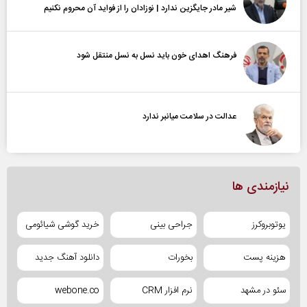
شیر مادر جایگزین ندارد | نوزادان را از فواید آن محروم نکنیم
فرهنگ اهدای خون باید نسل به نسل منتقل شود
عدالت در سلامت میانبر ندارد
نیازمندی ها
یوتوبروکرز
جراحی بینی
خرید گوشی شیائومی
هزینه پست
بخورات
دانلود آهنگ جدید
سئو در مشهد
نرم افزار CRM
webone.co