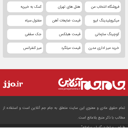
فروشگاه انتخاب من
هتل های تهران
کمک به خیریه
میکروبلیدینگ ابرو
قیمت ضایعات آهن
مفتول سیاه
کوچینگ سازمانی
قیمت هبلکس
جک سقفی
خرید میز اداری مدرن
قیمت میلگرد
میز کنفرانس
تمام حقوق مادی و معنوی این سایت متعلق به جام جم آنلاین است و استفاده از
مطالب با ذکر منبع بلامانع است.
طراحی و تولید
"ایران سامانه"