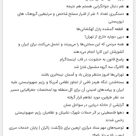
هم دنبال جوانگرایی هستم هم نتیجه
دستگیری تعداد ۸ نفر از اشرار مسلح شاخص و مرتبطین گروهک های
تروریستی
قطعه گمشده پازل کهکشانی‌ها
دربی دوباره خارج از تهران!
همه مردمی که این سختی‌ها را می‌بینند و تحمل می‌کنند، برای ایران و
کشورشان این کاررا انجام می‌دهند
پاسخ قانون به خشونت در قاب اینستاگرام
کالابرگ سه گروه مشمول شارژ شد
تهرانی‌ها امروز منتظر وزش باد و آسمان نیمه‌ابری باشند
بسته‌شدن تنگه هرمز ناشی از تجاوز نظامی آمریکا و رژیم صهیونیستی علیه
ایران و پیامد‌های امنیتی آن برای کل منطقه بود/مختصات جغرافیایی مسیر
مد نظر طرفین، مورد تفاهم قرار گرفته
گزارشی از حادثه دریایی در سواحل عمان
دهها فلسطینی بر اثر حملات شهرک نشینان و نظامیان رژیم صهیونیستی
زخمی شدند
توصیه‌های مهم ستاد مرکزی اربعین برای بازگشت زائران | پایان خدمات مرزی
اربعین ۱۵ مرداد ۱۴۰۵