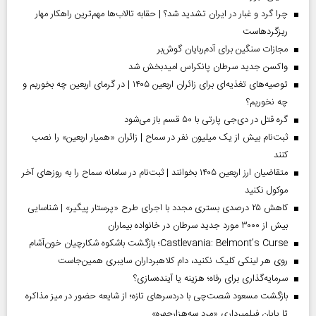
چرا گرد و غبار در ایران تشدید شد؟ | حقابه تالاب‌ها مهم‌ترین راهکار مهار
ریزگردهاست
مجازات سنگین برای آدم‌ربایان گوش‌بر
واکسن جدید سرطان پانکراس امیدبخش شد
توصیه‌های تغذیه‌ای برای زائران اربعین ۱۴۰۵ | در گرمای اربعین چه بخوریم و
چه نخوریم؟
گره قتل در دی‌جی پارتی با ۵۰ قسم باز می‌شود
ثبت‌نام بیش از یک میلیون نفر در سماح | زائران «همیار اربعین» را نصب
کنند
متقاضیان ارز اربعین ۱۴۰۵ بخوانند | ثبت‌نام در سامانه سماح را به روز‌های آخر
موکول نکنید
کاهش ۲۵ درصدی بستری مجدد با اجرای طرح «پرستار پیگیر» | شناسایی
بیش از ۳۰۰۰ مورد جدید سرطان در خانواده بیماران
Castlevania: Belmont’s Curse؛ بازگشت باشکوه شکارچیان خون‌آشام
روی هر لینکی کلیک نکنید، دام کلاهبرداران سایبری همین‌جاست
سرمایه‌گذاری برای رفاه؛ هزینه یا آینده‌سازی؟
بازگشت مسعود شصت‌چی با دردسر‌های تازه؛ از شایعه حضور در میز مذاکره
تا پایان فیلمبرداری «مرد سه‌هزارچهره»