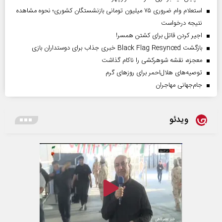
استعلام وام ضروری ۷۵ میلیون تومانی بازنشستگان کشوری؛ نحوه مشاهده
نتیجه درخواست
اجیر کردن قاتل برای کشتن همسر!
بازگشت Black Flag Resynced خبری جذاب برای دوستداران بازی
معجزه، نقشه شوهرکشی را ناکام گذاشت
توصیه‌های هلال‌احمر برای روز‌های گرم
جام‌جهانی مهاجران
ویدئو