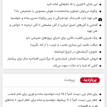
این غذای لاکچری را ۱۵ دقیقه‌ای آماده کنید
چگونه می‌توان تصاویر ساخته‌شده با هوش مصنوعی را تشخیص داد؟
طرز تهیه تارت فلپ‌جک توت‌فرنگی با پنیر ریکوتا؛ دسری ساده و خوشمزه
آشنایی با آش‌های اصیل ایرانی؛ از آش عباسعلی تا آش ترخینه + خواص و
طرز تهیه
پارک شیرین قابلیت‌ بالایی برای اجرای پروژهای تفریحی دارد
مراقب باشید این بیماری عجیب و غریب را از کنه نگیرید!
خاوران؛ گمشده‌ای در تاریخ کرمانشاه
فروش خیره‌کننده داستان اسباب‌بازی ۵؛ بزرگ‌ترین افتتاحیه سال برای پیکسار
کتابی که شما را به مکث دعوت می‌کند
پربازدید
پربحث
برای شام چی درست کنم؟ | ۲۵ ایده خوشمزه، ساده و فوری برای شام امشب
ناهار چی درست کنم؟ | ۲۰ پیشنهاد خوشمزه و ساده برای ناهار امروز + غذاهای
فوری و اقتصادی