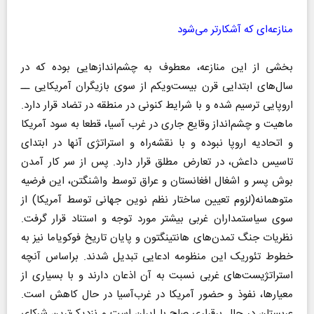
منازعه‌ای که آشکارتر می‌شود
بخشی از این منازعه، معطوف به چشم‌اندازهایی بوده که در
سال‌های ابتدایی قرن بیست‌ویکم از سوی بازیگران آمریکایی ــ‌
اروپایی ترسیم شده و با شرایط کنونی در منطقه در تضاد قرار دارد.
ماهیت و چشم‌انداز وقایع جاری در غرب آسیا، قطعا به سود آمریکا
و اتحادیه اروپا نبوده و با نقشه‌راه و استراتژی آنها در ابتدای
تاسیس داعش، در تعارض مطلق قرار دارد. پس از سر کار آمدن
بوش پسر و اشغال افغانستان و عراق توسط واشنگتن، این فرضیه
متوهمانه(لزوم تعیین ساختار نظم نوین جهانی توسط آمریکا) از
سوی سیاستمداران غربی بیشتر مورد توجه و استناد قرار گرفت.
نظریات جنگ تمدن‌های هانتینگتون و پایان تاریخ فوکویاما نیز به
خطوط تئوریک این منظومه ادعایی تبدیل شدند. براساس آنچه
استراتژیست‌های غربی نسبت به آن اذعان دارند و با بسیاری از
معیارها، نفوذ و حضور آمریکا در ‌غرب‌آسیا در حال کاهش است.
عربستان در حال برقراری صلح با ایران است و نزدیک‌ترین شرکای