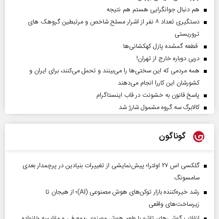
هم دنبال جوانگرایی هستم هم نتیجه
دستگیری تعداد ۸ نفر از اشرار مسلح شاخص و مرتبطین گروهک های
تروریستی
قطعه گمشده پازل کهکشانی‌ها
دربی دوباره خارج از تهران!
همه مردمی که این سختی‌ها را می‌بینند و تحمل می‌کنند، برای ایران و
کشورشان این کاررا انجام می‌دهند
پاسخ قانون به خشونت در قاب اینستاگرام
کالابرگ سه گروه مشمول شارژ شد
گوناگون
گلکسی اس ۲۷ اولترا؛ پیش‌نمایشی از تغییرات بنیادین در پرچمدار بعدی
سامسونگ
رشد خیره‌کننده بازار توکن‌های هوش مصنوعی (AI)؛ از هیجان تا
زیرساخت‌های واقعی
انقلاب گوشی‌های تاشو‌ با طعم هوش مصنوعی؛ معرفی و مقایسه خانواده