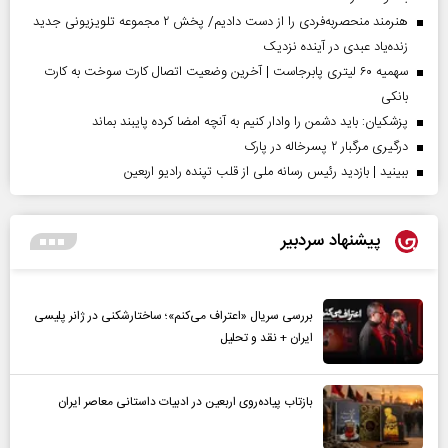
هنرمند منحصر‌به‌فردی را از دست دادیم/ پخش ۲ مجموعه تلویزیونی جدید
زنده‌یاد عبدی در آینده نزدیک
سهمیه ۶۰ لیتری پابرجاست | آخرین وضعیت اتصال کارت سوخت به کارت
بانکی
پزشکیان: باید دشمن را وادار کنیم به آنچه امضا کرده پایبند بماند
درگیری مرگبار ۲ پسرخاله در پارک
ببینید | بازدید رئیس رسانه ملی از قلب تپنده رادیو اربعین
پیشنهاد سردبیر
بررسی سریال «اعتراف می‌کنم»؛ ساختارشکنی در ژانر پلیسی
ایران + نقد و تحلیل
بازتاب پیاده‌روی اربعین در ادبیات داستانی معاصر ایران