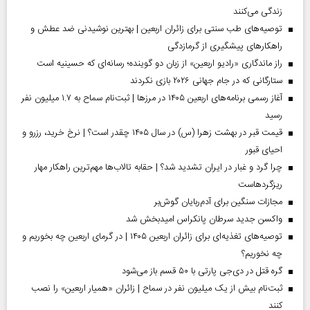
زندگی می‌کنند
توصیه‌های طب سنتی برای زائران اربعین | بهترین نوشیدنی ضد عطش و
راهکارهای پیشگیری از گرمازدگی
راز ماندگاری «رادیو اربعین» از زبان دو گوینده؛ رسانه‌ای که حسینیه است
ستارگانی که در جام جهانی ۲۰۲۶ بازی نکردند
آغاز رسمی برنامه‌های اربعین ۱۴۰۵ در مرز‌ها | ثبت‌نام سماح به ۱.۷ میلیون نفر
رسید
قیمت قبر در بهشت زهرا (س) در سال ۱۴۰۵ چقدر است؟ | نرخ خرید، رزرو و
احیای قبور
چرا گرد و غبار در ایران تشدید شد؟ | حقابه تالاب‌ها مهم‌ترین راهکار مهار
ریزگردهاست
مجازات سنگین برای آدم‌ربایان گوش‌بر
واکسن جدید سرطان پانکراس امیدبخش شد
توصیه‌های تغذیه‌ای برای زائران اربعین ۱۴۰۵ | در گرمای اربعین چه بخوریم و
چه نخوریم؟
گره قتل در دی‌جی پارتی با ۵۰ قسم باز می‌شود
ثبت‌نام بیش از یک میلیون نفر در سماح | زائران «همیار اربعین» را نصب
کنند