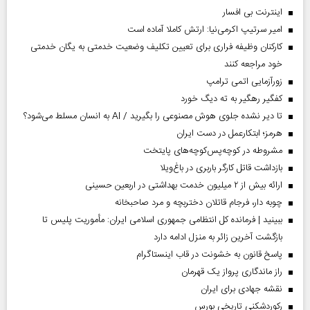
اینترنت بی افسار
امیر سرتیپ اکرمی‌نیا: ارتش کاملا آماده است
کارکنان وظیفه فراری برای تعیین تکلیف وضعیت خدمتی به یگان خدمتی
خود مراجعه کنند
زورآزمایی اتمی ترامپ
کفگیر رهگیر به ته دیگ خورد
تا دیر نشده جلوی هوش مصنوعی را بگیرید / AI به انسان مسلط می‌شود؟
هرمز؛ ابتکارعمل در دست ایران
مشروطه در کوچه‌پس‌کوچه‌های پایتخت
بازداشت قاتل کارگر باربری در باغ‌ویلا
ارائه بیش از ۲ میلیون خدمت بهداشتی در اربعین حسینی
چوبه دار، فرجام قاتلان دختربچه و مرد صاحبخانه
ببینید | فرمانده کل انتظامی جمهوری اسلامی ایران­: مأموریت پلیس تا
بازگشت آخرین زائر به منزل ادامه دارد
پاسخ قانون به خشونت در قاب اینستاگرام
راز ماندگاری پرواز یک قهرمان
نقشه جهادی برای ایران
رکوردشکنی تاریخی بورس