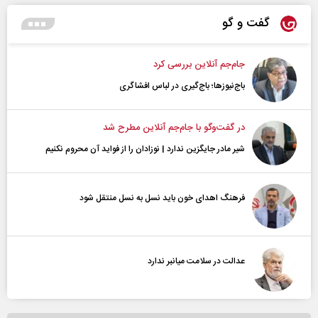
گفت و گو
جام‌جم آنلاین بررسی کرد
باج‌نیوزها؛ باج‌گیری در لباس افشاگری
در گفت‌و‌گو با جام‌جم آنلاین مطرح شد
شیر مادر جایگزین ندارد | نوزادان را از فواید آن محروم نکنیم
فرهنگ اهدای خون باید نسل به نسل منتقل شود
عدالت در سلامت میانبر ندارد