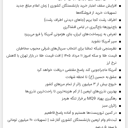
افزایش سقف اعتبار خرید بازنشستگان کشوری | زمان اعلام مبلغ جدید
تسهیلات خرید از فروشگاه‌ها
اطراف رشت کجا بریم (جاهای دیدنی اطراف رشت)
باج‌نیوزها؛ باج‌گیری در لباس افشاگری
تعرض به زیرساخت‌های ایران، بنای هژمونی آمریکا را فرو می‌ریزد
سپر آمریکا نشوید
نظرسنجی شبکه تماشا برای انتخاب سریال‌های شرقی محبوب مخاطبان
قیمت طلا و سکه امروز ۱۱ مرداد ۱۴۰۵ | افت قیمت طلا در بازار تهران با کاهش
نرخ ارز
آمریکا ماجراجویی کند پاسخ مقتضی دریافت خواهد کرد
عشق به حسین (ع) تا لحظه شهادت
خروج بیش از ۳ میلیون زائر از تمام مرز‌های کشور
بهترین نذری‌های اربعین | از کم هزینه‌ترین تا راحت‌ترین نذری‌ها
رهگیری پهپاد MQ9 بر فراز تنگه هرمز
‌زائران سبز
در کمین تروریست‌ها هستیم و آماده پاسخ قاطعیم
ثبت‌نام وام اربعین بازنشستگان کشوری آغاز شد | تسهیلات ۲۰ میلیون تومانی
با سود ۵ درصد