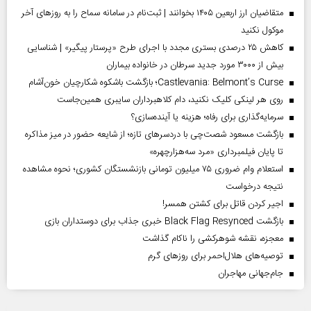
متقاضیان ارز اربعین ۱۴۰۵ بخوانند | ثبت‌نام در سامانه سماح را به روز‌های آخر
موکول نکنید
کاهش ۲۵ درصدی بستری مجدد با اجرای طرح «پرستار پیگیر» | شناسایی
بیش از ۳۰۰۰ مورد جدید سرطان در خانواده بیماران
Castlevania: Belmont’s Curse؛ بازگشت باشکوه شکارچیان خون‌آشام
روی هر لینکی کلیک نکنید، دام کلاهبرداران سایبری همین‌جاست
سرمایه‌گذاری برای رفاه؛ هزینه یا آینده‌سازی؟
بازگشت مسعود شصت‌چی با دردسر‌های تازه؛ از شایعه حضور در میز مذاکره
تا پایان فیلمبرداری «مرد سه‌هزارچهره»
استعلام وام ضروری ۷۵ میلیون تومانی بازنشستگان کشوری؛ نحوه مشاهده
نتیجه درخواست
اجیر کردن قاتل برای کشتن همسر!
بازگشت Black Flag Resynced خبری جذاب برای دوستداران بازی
معجزه، نقشه شوهرکشی را ناکام گذاشت
توصیه‌های هلال‌احمر برای روز‌های گرم
جام‌جهانی مهاجران