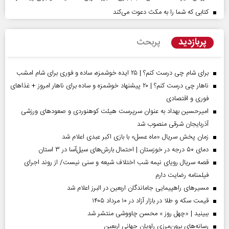
کتابی که شما را به مکث دعوت می‌کند
پربازدید
پربحث
برای شام چی درست کنم؟ | ۲۵ ایده خوشمزه، ساده و فوری برای شام امشب
ناهار چی درست کنم؟ | ۲۰ پیشنهاد خوشمزه و ساده برای ناهار امروز + غذاهای
فوری و اقتصادی
امیرحسین بهداد به عنوان سرپرست هیئت کوهنوردی و صعودهای ورزشی
آذربایجان شرقی منصوب شد
زمان پخش سریال «ماه عسل» با بازی اکبر عبدی اعلام شد
دمای ۵۰ درجه در خوزستان | احتمال بارش‌های سیل‌آسا در ۳ استان
قصه سریال رویای نیمه شب اختلاف شیعه و سنی نیست/ از روند اجرای
فیلمنامه رضایت دارم
مسیر‌های راهپیمایی جاماندگان اربعین در البرز اعلام شد
قیمت سکه و طلا در بازار آزاد در ۱۰ مرداد ۱۴۰۵
ببینید | «چهل روز » محسن چاووشی منتشر شد
رسانه‌های برون‌مرزی راویان جهانی اربعین