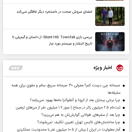
امضای سروش صحت در «استخر» دیگر غافلگیر نمی‌کند
بررسی بازی Silent Hill: Townfall؛ از داستان و گیم‌پلی تا
تاریخ انتشار و سیستم مورد نیاز
اخبار ویژه
صبحانه چی درست کنم؟ معرفی ۳۰ صبحانه سریع، سالم و مقوی برای همه
سلیقه‌ها
چرا برخی بیماران بعد از کرونا و آنفلوآنزا ماه‌ها بهبود نمی‌یابند؟
ثبت‌نام ۲.۵ میلیون زائر در سماح | عبور ۱.۷ میلیون نفر از مرز‌های اربعین
چرا بعد از سفرهای طولانی گوارش‌تان به هم می‌ریزد؟
چرا ساختمان‌های ناایمن تهران تعیین تکلیف نمی‌شوند؟
آمار معلولیت در ایران | بیش از ۱۰.۵ میلیون نفر با محدودیت عملکردی