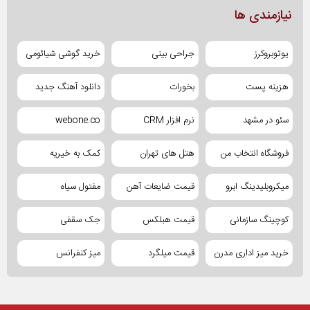
نیازمندی ها
یوتوبروکرز
جراحی بینی
خرید گوشی شیائومی
هزینه پست
بخورات
دانلود آهنگ جدید
سئو در مشهد
نرم افزار CRM
webone.co
فروشگاه انتخاب من
هتل های تهران
کمک به خیریه
میکروبلیدینگ ابرو
قیمت ضایعات آهن
مفتول سیاه
کوچینگ سازمانی
قیمت هبلکس
جک سقفی
خرید میز اداری مدرن
قیمت میلگرد
میز کنفرانس