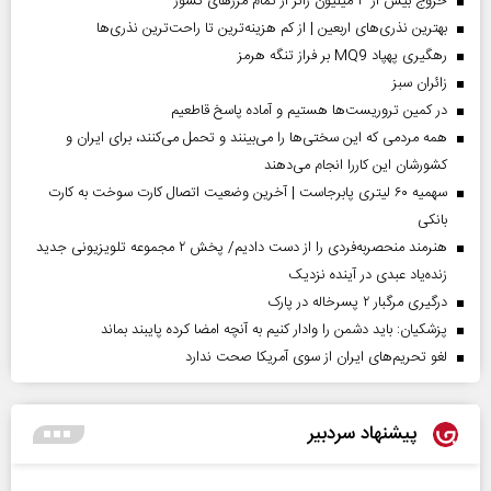
خروج بیش از ۳ میلیون زائر از تمام مرز‌های کشور
بهترین نذری‌های اربعین | از کم هزینه‌ترین تا راحت‌ترین نذری‌ها
رهگیری پهپاد MQ9 بر فراز تنگه هرمز
‌زائران سبز
در کمین تروریست‌ها هستیم و آماده پاسخ قاطعیم
همه مردمی که این سختی‌ها را می‌بینند و تحمل می‌کنند، برای ایران و
کشورشان این کاررا انجام می‌دهند
سهمیه ۶۰ لیتری پابرجاست | آخرین وضعیت اتصال کارت سوخت به کارت
بانکی
هنرمند منحصر‌به‌فردی را از دست دادیم/ پخش ۲ مجموعه تلویزیونی جدید
زنده‌یاد عبدی در آینده نزدیک
درگیری مرگبار ۲ پسرخاله در پارک
پزشکیان: باید دشمن را وادار کنیم به آنچه امضا کرده پایبند بماند
لغو تحریم‌های ایران از سوی آمریکا صحت ندارد
پیشنهاد سردبیر