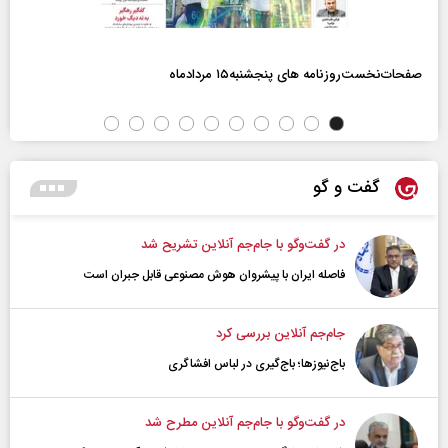
صفحات‌نخست‌روزنامه ها‌ی پنجشنبه‌۱۵ مردادماه
گفت و گو
در گفت‌و‌گو با جام‌جم آنلاین تشریح شد
فاصله ایران با پیشرو‌ان هوش مصنوعی قابل جبران است
جام‌جم آنلاین بررسی کرد
باج‌نیوزها؛ باج‌گیری در لباس افشاگری
در گفت‌و‌گو با جام‌جم آنلاین مطرح شد