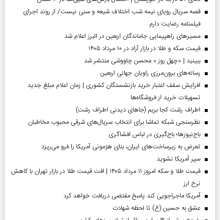
قصه سریال رویای نیمه شب اختلاف شیعه و سنی نیست/ از روند اجرای
فیلمنامه رضایت دارم
مسیر‌های راهپیمایی جاماندگان اربعین در البرز اعلام شد
قیمت سکه و طلا در بازار آزاد در ۱۰ مرداد ۱۴۰۵
ببینید | «چهل روز » محسن چاووشی منتشر شد
رسانه‌های برون‌مرزی راویان جهانی اربعین
افزایش سقف اعتبار خرید بازنشستگان کشوری | زمان اعلام مبلغ جدید
تسهیلات خرید از فروشگاه‌ها
اطراف رشت کجا بریم (جاهای دیدنی اطراف رشت)
نظرسنجی شبکه تماشا برای انتخاب سریال‌های شرقی محبوب مخاطبان
باج‌نیوزها؛ باج‌گیری در لباس افشاگری
تعرض به زیرساخت‌های ایران، بنای هژمونی آمریکا را فرو می‌ریزد
سپر آمریکا نشوید
قیمت طلا و سکه امروز ۱۱ مرداد ۱۴۰۵ | افت قیمت طلا در بازار تهران با کاهش
نرخ ارز
آمریکا ماجراجویی کند پاسخ مقتضی دریافت خواهد کرد
عشق به حسین (ع) تا لحظه شهادت