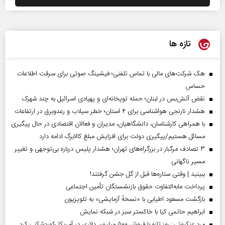
تازه ها
هک شرکت‌های مالی با تماس تلفنی؛ فیشینگ صوتی برای سرقت اطلاعات
حساس
نقض آتش‌بس در لبنان؛ حمله توپخانه‌ای و پهپادی اسرائیل به چند شهرک
هشدار نارنجی هواشناسی برای ۴ استان؛ خطر سیلاب و رعدوبرق در ارتفاعات
با همراهی کارشناسان، دانشگاهیان، مدیران و فعالان اقتصادی در حال پیگیری
مسائل هستیم/پیگیری دولت برای افزایش مبلغ کالابرگ ادامه دارد
۳ تصادف مرگبار در بزرگراه‌های تهران؛ هشدار پلیس درباره بی‌توجهی و تغییر
مسیر ناگهانی
ببینید | وقتی ستاره‌ها قبل از گل جشن گرفتند!
پرداخت مابه‌التفاوت حقوق بازنشستگان تأمین اجتماعی
بازگشت مسعود اطیابی با «نسخهٔ آزمایشی» به تلویزیون
ابراهیم حاتمی کیا با خاکستر سبز در شبکه نمایش
مرد عنکبوتی: روز تازه با فروش ۵۰۰ میلیون دلاری در آمریکا رکوردشکنی کرد