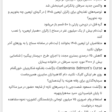
واکسن جدید سرطان پانکراس امیدبخش شد
توصیه‌های تغذیه‌ای برای زائران اربعین ۱۴۰۵ | در گرمای اربعین چه بخوریم و
چه نخوریم؟
گره قتل در دی‌جی پارتی با ۵۰ قسم باز می‌شود
ثبت‌نام بیش از یک میلیون نفر در سماح | زائران «همیار اربعین» را نصب
کنند
متقاضیان ارز اربعین ۱۴۰۵ بخوانند | ثبت‌نام در سامانه سماح را به روز‌های آخر
موکول نکنید
کاهش ۲۵ درصدی بستری مجدد با اجرای طرح «پرستار پیگیر» | شناسایی
بیش از ۳۰۰۰ مورد جدید سرطان در خانواده بیماران
Castlevania: Belmont’s Curse؛ بازگشت باشکوه شکارچیان خون‌آشام
روی هر لینکی کلیک نکنید، دام کلاهبرداران سایبری همین‌جاست
سرمایه‌گذاری برای رفاه؛ هزینه یا آینده‌سازی؟
بازگشت مسعود شصت‌چی با دردسر‌های تازه؛ از شایعه حضور در میز مذاکره
تا پایان فیلمبرداری «مرد سه‌هزارچهره»
استعلام وام ضروری ۷۵ میلیون تومانی بازنشستگان کشوری؛ نحوه مشاهده
نتیجه درخواست