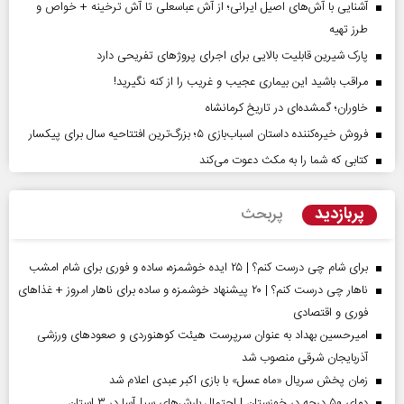
آشنایی با آش‌های اصیل ایرانی؛ از آش عباسعلی تا آش ترخینه + خواص و
طرز تهیه
پارک شیرین قابلیت‌ بالایی برای اجرای پروژهای تفریحی دارد
مراقب باشید این بیماری عجیب و غریب را از کنه نگیرید!
خاوران؛ گمشده‌ای در تاریخ کرمانشاه
فروش خیره‌کننده داستان اسباب‌بازی ۵؛ بزرگ‌ترین افتتاحیه سال برای پیکسار
کتابی که شما را به مکث دعوت می‌کند
پربازدید
پربحث
برای شام چی درست کنم؟ | ۲۵ ایده خوشمزه، ساده و فوری برای شام امشب
ناهار چی درست کنم؟ | ۲۰ پیشنهاد خوشمزه و ساده برای ناهار امروز + غذاهای
فوری و اقتصادی
امیرحسین بهداد به عنوان سرپرست هیئت کوهنوردی و صعودهای ورزشی
آذربایجان شرقی منصوب شد
زمان پخش سریال «ماه عسل» با بازی اکبر عبدی اعلام شد
دمای ۵۰ درجه در خوزستان | احتمال بارش‌های سیل‌آسا در ۳ استان