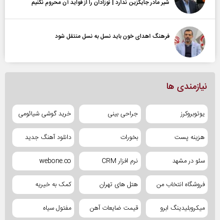
شیر مادر جایگزین ندارد | نوزادان را از فواید آن محروم نکنیم
فرهنگ اهدای خون باید نسل به نسل منتقل شود
نیازمندی ها
یوتوبروکرز
جراحی بینی
خرید گوشی شیائومی
هزینه پست
بخورات
دانلود آهنگ جدید
سئو در مشهد
نرم افزار CRM
webone.co
فروشگاه انتخاب من
هتل های تهران
کمک به خیریه
میکروبلیدینگ ابرو
قیمت ضایعات آهن
مفتول سیاه