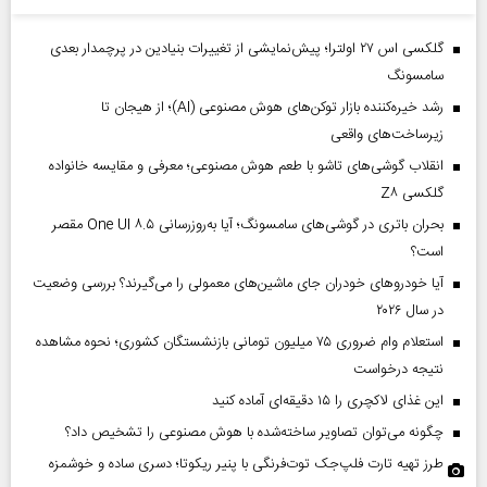
گلکسی اس ۲۷ اولترا؛ پیش‌نمایشی از تغییرات بنیادین در پرچمدار بعدی
سامسونگ
رشد خیره‌کننده بازار توکن‌های هوش مصنوعی (AI)؛ از هیجان تا
زیرساخت‌های واقعی
انقلاب گوشی‌های تاشو‌ با طعم هوش مصنوعی؛ معرفی و مقایسه خانواده
گلکسی Z۸
بحران باتری در گوشی‌های سامسونگ؛ آیا به‌روزرسانی One UI ۸.۵ مقصر
است؟
آیا خودروهای خودران جای ماشین‌های معمولی را می‌گیرند؟ بررسی وضعیت
در سال ۲۰۲۶
استعلام وام ضروری ۷۵ میلیون تومانی بازنشستگان کشوری؛ نحوه مشاهده
نتیجه درخواست
این غذای لاکچری را ۱۵ دقیقه‌ای آماده کنید
چگونه می‌توان تصاویر ساخته‌شده با هوش مصنوعی را تشخیص داد؟
طرز تهیه تارت فلپ‌جک توت‌فرنگی با پنیر ریکوتا؛ دسری ساده و خوشمزه