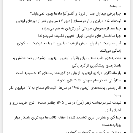
سلیقه‌ها
چرا برخی بیماران بعد از کرونا و آنفلوآنزا ماه‌ها بهبود نمی‌یابند؟
ثبت‌نام ۲.۵ میلیون زائر در سماح | عبور ۱.۷ میلیون نفر از مرز‌های اربعین
چرا بعد از سفرهای طولانی گوارش‌تان به هم می‌ریزد؟
چرا ساختمان‌های ناایمن تهران تعیین تکلیف نمی‌شوند؟
آمار معلولیت در ایران | بیش از ۱۰.۵ میلیون نفر با محدودیت عملکردی
زندگی می‌کنند
توصیه‌های طب سنتی برای زائران اربعین | بهترین نوشیدنی ضد عطش و
راهکارهای پیشگیری از گرمازدگی
راز ماندگاری «رادیو اربعین» از زبان دو گوینده؛ رسانه‌ای که حسینیه است
ستارگانی که در جام جهانی ۲۰۲۶ بازی نکردند
آغاز رسمی برنامه‌های اربعین ۱۴۰۵ در مرز‌ها | ثبت‌نام سماح به ۱.۷ میلیون نفر
رسید
قیمت قبر در بهشت زهرا (س) در سال ۱۴۰۵ چقدر است؟ | نرخ خرید، رزرو و
احیای قبور
چرا گرد و غبار در ایران تشدید شد؟ | حقابه تالاب‌ها مهم‌ترین راهکار مهار
ریزگردهاست
مجازات سنگین برای آدم‌ربایان گوش‌بر