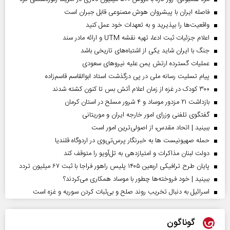
فاصله ایران با پیشرو‌ان هوش مصنوعی قابل جبران است
واقعیت‌ها را بپذیرید و به تعهدات خود عمل کنید
اعلام جزئیات ثبت ادعا، تهیه نقشه UTM و ارائه مادر سند
جنگ با ایران شاید یکی از اشتباه‌های تاریخی باشد
عملیات گسترده ارتش یمن علیه نیروهای سعودی
پیام تسلیت رسانه ملی در پی درگذشت استاد ابوالقاسم قاسم‌زاده
۳۰۰ کودک در غزه از زمان اعلام آتش بس تا کنون کشته شدند
بازداشت ۲۱ مزدور موساد و ۴ شرور مسلح در استان کرمان
گفتگوی تلفنی وزرای امور خارجه ایران و موریتانی
ببینید | اتحاد مقدس، از اصولی‌ترین امور است
حمله صهیونیست ها به خبرنگار پرس‌تی‌وی در اردوگاه قلندیا
دولت لبنان مذاکرات و امتیازدهی به تل‌آویو را متوقف کند
پایان طرح ترافیکی اربعین ۱۴۰۵ پلیس راهور فراجا با ثبت ۶۷ میلیون تردد
ببینید | خود فروخته‌ها چطور با موساد همکاری می‌کردند؟
اسرائیل به دنبال تخریب روند صلح و بی‌ثبات کردن سوریه و غزه است
گوناگون