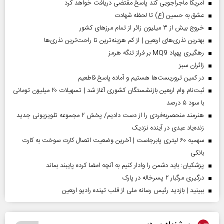
آمریکا ماجراجویی کند پاسخ مقتضی دریافت خواهد کرد
عشق به حسین (ع) تا لحظه شهادت
خروج بیش از ۳ میلیون زائر از تمام مرز‌های کشور
بهترین نذری‌های اربعین | از کم هزینه‌ترین تا راحت‌ترین نذری‌ها
رهگیری پهپاد MQ9 بر فراز تنگه هرمز
‌زائران سبز
در کمین تروریست‌ها هستیم و آماده پاسخ قاطعیم
ثبت‌نام وام اربعین بازنشستگان کشوری آغاز شد | تسهیلات ۲۰ میلیون تومانی
با سود ۵ درصد
هنرمند منحصر‌به‌فردی را از دست دادیم/ پخش ۲ مجموعه تلویزیونی جدید
زنده‌یاد عبدی در آینده نزدیک
سهمیه ۶۰ لیتری پابرجاست | آخرین وضعیت اتصال کارت سوخت به کارت
بانکی
پزشکیان: باید دشمن را وادار کنیم به آنچه امضا کرده پایبند بماند
درگیری مرگبار ۲ پسرخاله در پارک
ببینید | بازدید رئیس رسانه ملی از قلب تپنده رادیو اربعین