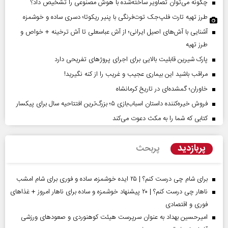
چگونه می‌توان تصاویر ساخته‌شده با هوش مصنوعی را تشخیص داد؟
طرز تهیه تارت فلپ‌جک توت‌فرنگی با پنیر ریکوتا؛ دسری ساده و خوشمزه
آشنایی با آش‌های اصیل ایرانی؛ از آش عباسعلی تا آش ترخینه + خواص و
طرز تهیه
پارک شیرین قابلیت‌ بالایی برای اجرای پروژهای تفریحی دارد
مراقب باشید این بیماری عجیب و غریب را از کنه نگیرید!
خاوران؛ گمشده‌ای در تاریخ کرمانشاه
فروش خیره‌کننده داستان اسباب‌بازی ۵؛ بزرگ‌ترین افتتاحیه سال برای پیکسار
کتابی که شما را به مکث دعوت می‌کند
پربازدید
پربحث
برای شام چی درست کنم؟ | ۲۵ ایده خوشمزه، ساده و فوری برای شام امشب
ناهار چی درست کنم؟ | ۲۰ پیشنهاد خوشمزه و ساده برای ناهار امروز + غذاهای
فوری و اقتصادی
امیرحسین بهداد به عنوان سرپرست هیئت کوهنوردی و صعودهای ورزشی