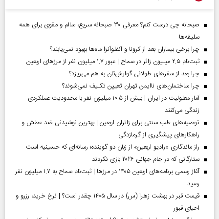
صبحانه چی درست کنم؟ معرفی ۳۰ صبحانه سریع، سالم و مقوی برای همه
سلیقه‌ها
چرا برخی بیماران بعد از کرونا و آنفلوآنزا ماه‌ها بهبود نمی‌یابند؟
ثبت‌نام ۲.۵ میلیون زائر در سماح | عبور ۱.۷ میلیون نفر از مرز‌های اربعین
چرا بعد از سفرهای طولانی گوارش‌تان به هم می‌ریزد؟
چرا ساختمان‌های ناایمن تهران تعیین تکلیف نمی‌شوند؟
آمار معلولیت در ایران | بیش از ۱۰.۵ میلیون نفر با محدودیت عملکردی
زندگی می‌کنند
توصیه‌های طب سنتی برای زائران اربعین | بهترین نوشیدنی ضد عطش و
راهکارهای پیشگیری از گرمازدگی
راز ماندگاری «رادیو اربعین» از زبان دو گوینده؛ رسانه‌ای که حسینیه است
ستارگانی که در جام جهانی ۲۰۲۶ بازی نکردند
آغاز رسمی برنامه‌های اربعین ۱۴۰۵ در مرز‌ها | ثبت‌نام سماح به ۱.۷ میلیون نفر
رسید
قیمت قبر در بهشت زهرا (س) در سال ۱۴۰۵ چقدر است؟ | نرخ خرید، رزرو و
احیای قبور