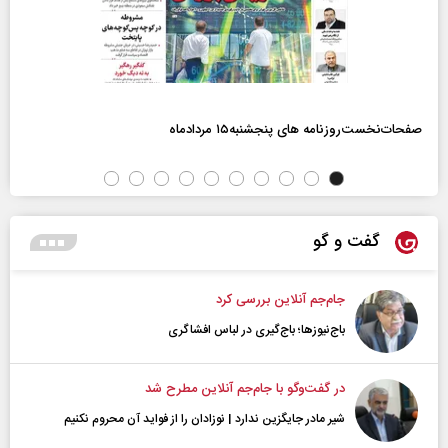
صفحات‌نخست‌روزنامه ها‌ی پنجشنبه‌۱۵ مردادماه
گفت و گو
جام‌جم آنلاین بررسی کرد
باج‌نیوزها؛ باج‌گیری در لباس افشاگری
در گفت‌و‌گو با جام‌جم آنلاین مطرح شد
شیر مادر جایگزین ندارد | نوزادان را از فواید آن محروم نکنیم