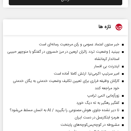
تازه ها
خبر ستون اعتماد عمومی و رکن مرجعیت رسانه‌ای است
ببینید | وضعیت تردد زائران اربعین در مرز خسروی در گفتگو با منوچهر حبیبی
استاندار کرمانشاه
اینترنت بی افسار
امیر سرتیپ اکرمی‌نیا: ارتش کاملا آماده است
کارکنان وظیفه فراری برای تعیین تکلیف وضعیت خدمتی به یگان خدمتی
خود مراجعه کنند
زورآزمایی اتمی ترامپ
کفگیر رهگیر به ته دیگ خورد
تا دیر نشده جلوی هوش مصنوعی را بگیرید / AI به انسان مسلط می‌شود؟
هرمز؛ ابتکارعمل در دست ایران
مشروطه در کوچه‌پس‌کوچه‌های پایتخت