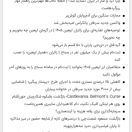
چرا گرد و غبار در ایران تشدید شد؟ | حقابه تالاب‌ها مهم‌ترین راهکار مهار
ریزگردهاست
مجازات سنگین برای آدم‌ربایان گوش‌بر
واکسن جدید سرطان پانکراس امیدبخش شد
توصیه‌های تغذیه‌ای برای زائران اربعین ۱۴۰۵ | در گرمای اربعین چه بخوریم و
چه نخوریم؟
گره قتل در دی‌جی پارتی با ۵۰ قسم باز می‌شود
ثبت‌نام بیش از یک میلیون نفر در سماح | زائران «همیار اربعین» را نصب
کنند
متقاضیان ارز اربعین ۱۴۰۵ بخوانند | ثبت‌نام در سامانه سماح را به روز‌های آخر
موکول نکنید
کاهش ۲۵ درصدی بستری مجدد با اجرای طرح «پرستار پیگیر» | شناسایی
بیش از ۳۰۰۰ مورد جدید سرطان در خانواده بیماران
Castlevania: Belmont’s Curse؛ بازگشت باشکوه شکارچیان خون‌آشام
روی هر لینکی کلیک نکنید، دام کلاهبرداران سایبری همین‌جاست
سرمایه‌گذاری برای رفاه؛ هزینه یا آینده‌سازی؟
بازگشت مسعود شصت‌چی با دردسر‌های تازه؛ از شایعه حضور در میز مذاکره
تا پایان فیلمبرداری «مرد سه‌هزارچهره»