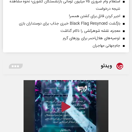
استعلام وام ضروری ۷۵ میلیون تومانی بازنشستگان کشوری؛ نحوه مشاهده
نتیجه درخواست
اجیر کردن قاتل برای کشتن همسر!
بازگشت Black Flag Resynced خبری جذاب برای دوستداران بازی
معجزه، نقشه شوهرکشی را ناکام گذاشت
توصیه‌های هلال‌احمر برای روز‌های گرم
جام‌جهانی مهاجران
ویدئو