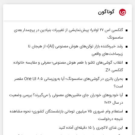
گوناگون
گلکسی اس ۲۷ اولترا؛ پیش‌نمایشی از تغییرات بنیادین در پرچمدار بعدی
سامسونگ
رشد خیره‌کننده بازار توکن‌های هوش مصنوعی (AI)؛ از هیجان تا
زیرساخت‌های واقعی
انقلاب گوشی‌های تاشو‌ با طعم هوش مصنوعی؛ معرفی و مقایسه خانواده
گلکسی Z۸
بحران باتری در گوشی‌های سامسونگ؛ آیا به‌روزرسانی One UI ۸.۵ مقصر
است؟
آیا خودروهای خودران جای ماشین‌های معمولی را می‌گیرند؟ بررسی وضعیت
در سال ۲۰۲۶
استعلام وام ضروری ۷۵ میلیون تومانی بازنشستگان کشوری؛ نحوه مشاهده
نتیجه درخواست
این غذای لاکچری را ۱۵ دقیقه‌ای آماده کنید