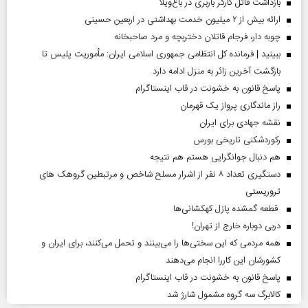
بازداشت قاتل کارگر باربری در باغ‌ویلا
ارائه بیش از ۲ میلیون خدمت بهداشتی در اربعین حسینی
چوبه دار، فرجام قاتلان دختربچه و مرد صاحبخانه
ببینید | فرمانده کل انتظامی جمهوری اسلامی ایران­: مأموریت پلیس تا
بازگشت آخرین زائر به منزل ادامه دارد
پاسخ قانون به خشونت در قاب اینستاگرام
راز ماندگاری پرواز یک قهرمان
نقشه جهادی برای ایران
رکوردشکنی تاریخی بورس
هم دنبال جوانگرایی هستم هم نتیجه
دستگیری تعداد ۸ نفر از اشرار مسلح شاخص و مرتبطین گروهک های
تروریستی
قطعه گمشده پازل کهکشانی‌ها
دربی دوباره خارج از تهران!
همه مردمی که این سختی‌ها را می‌بینند و تحمل می‌کنند، برای ایران و
کشورشان این کاررا انجام می‌دهند
پاسخ قانون به خشونت در قاب اینستاگرام
کالابرگ سه گروه مشمول شارژ شد