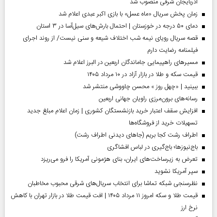
آذربایجان شرقی منصوب شد
زمان پخش سریال «ماه عسل» با بازی اکبر عبدی اعلام شد
دمای ۵۰ درجه در خوزستان | احتمال بارش‌های سیل‌آسا در ۳ استان
قصه سریال رویای نیمه شب اختلاف شیعه و سنی نیست/ از روند اجرای
فیلمنامه رضایت دارم
مسیر‌های راهپیمایی جاماندگان اربعین در البرز اعلام شد
قیمت سکه و طلا در بازار آزاد در ۱۰ مرداد ۱۴۰۵
ببینید | «چهل روز » محسن چاووشی منتشر شد
رسانه‌های برون‌مرزی راویان جهانی اربعین
افزایش سقف اعتبار خرید بازنشستگان کشوری | زمان اعلام مبلغ جدید
تسهیلات خرید از فروشگاه‌ها
اطراف رشت کجا بریم (جاهای دیدنی اطراف رشت)
باج‌نیوزها؛ باج‌گیری در لباس افشاگری
تعرض به زیرساخت‌های ایران، بنای هژمونی آمریکا را فرو می‌ریزد
سپر آمریکا نشوید
نظرسنجی شبکه تماشا برای انتخاب سریال‌های شرقی محبوب مخاطبان
قیمت طلا و سکه امروز ۱۱ مرداد ۱۴۰۵ | افت قیمت طلا در بازار تهران با کاهش
نرخ ارز