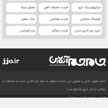
میکروبلیدینگ ابرو
قیمت ضایعات آهن
مفتول سیاه
کوچینگ سازمانی
قیمت هبلکس
جک سقفی
خرید میز اداری مدرن
قیمت میلگرد
میز کنفرانس
تمام حقوق مادی و معنوی این سایت متعلق به جام جم آنلاین است و استفاده از
مطالب با ذکر منبع بلامانع است.
طراحی و تولید
"ایران سامانه"