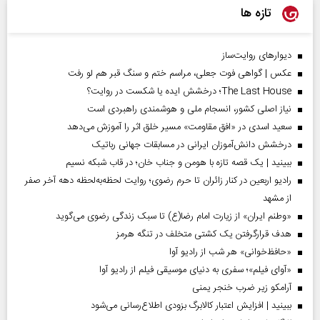
تازه ها
دیوارهای روایت‌ساز
عکس | گواهی فوت جعلی، مراسم ختم و سنگ قبر هم لو رفت
The Last House؛ درخشش ایده یا شکست در روایت؟
نیاز اصلی کشور، انسجام ملی و هوشمندی راهبردی است
سعید اسدی در «افق مقاومت» مسیر خلق اثر را آموزش می‌دهد
درخشش دانش‌آموزان ایرانی در مسابقات جهانی رباتیک
ببینید | یک قصه تازه با هومن و جناب‌ خان؛ در قاب شبکه نسیم
رادیو اربعین در کنار زائران تا حرم رضوی؛ روایت لحظه‌به‌لحظه دهه آخر صفر
از مشهد
«وطنم ایران» از زیارت امام رضا(ع) تا سبک زندگی رضوی می‌گوید
هدف قرارگرفتن یک کشتی متخلف در تنگه هرمز
«حافظ‌خوانی» هر شب از رادیو آوا
«آوای فیلم»؛ سفری به دنیای موسیقی فیلم از رادیو آوا
آرامکو زیر ضرب خنجر یمنی
ببینید | افزایش اعتبار کالابرگ بزودی اطلاع‌رسانی می‌شود