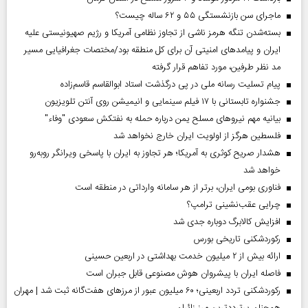
ماجرای سن بازنشستگی ۵۵ و ۶۲ ساله چیست؟
بسته‌شدن تنگه هرمز ناشی از تجاوز نظامی آمریکا و رژیم صهیونیستی علیه
ایران و پیامد‌های امنیتی آن برای کل منطقه بود/مختصات جغرافیایی مسیر
مد نظر طرفین، مورد تفاهم قرار گرفته
پیام تسلیت رسانه ملی در پی درگذشت استاد ابوالقاسم قاسم‌زاده
جشنواره تابستانی با ۱۷ فیلم سینمایی و انیمیشن روی آنتن تلویزیون
بیانیه مهم نیروهای مسلح یمن درباره حمله به نفتکش سعودی "وفاء"
فلسطین هرگز از اولویت ایران خارج نخواهد شد
هشدار صریح کوثری به آمریکا؛ هر تجاوز به ایران با پاسخی ویرانگر روبه‌رو
خواهد شد
فناوری بومی ایران، برتر از هر سامانه وارداتی در منطقه است
چرایی عقب‌نشینی ترامپ؟
افزایش کالابرگ دوباره جدی شد
رکوردشکنی تاریخی بورس
ارائه بیش از ۲ میلیون خدمت بهداشتی در اربعین حسینی
فاصله ایران با پیشرو‌ان هوش مصنوعی قابل جبران است
رکوردشکنی تردد اربعینی؛ ۶۰ میلیون عبور از مرزهای هفت‌گانه ثبت شد | مهران