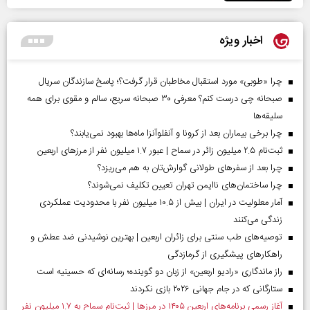
اخبار ویژه
چرا «طوبی» مورد استقبال مخاطبان قرار گرفت؟؛ پاسخ سازندگان سریال
صبحانه چی درست کنم؟ معرفی ۳۰ صبحانه سریع، سالم و مقوی برای همه
سلیقه‌ها
چرا برخی بیماران بعد از کرونا و آنفلوآنزا ماه‌ها بهبود نمی‌یابند؟
ثبت‌نام ۲.۵ میلیون زائر در سماح | عبور ۱.۷ میلیون نفر از مرز‌های اربعین
چرا بعد از سفرهای طولانی گوارش‌تان به هم می‌ریزد؟
چرا ساختمان‌های ناایمن تهران تعیین تکلیف نمی‌شوند؟
آمار معلولیت در ایران | بیش از ۱۰.۵ میلیون نفر با محدودیت عملکردی
زندگی می‌کنند
توصیه‌های طب سنتی برای زائران اربعین | بهترین نوشیدنی ضد عطش و
راهکارهای پیشگیری از گرمازدگی
راز ماندگاری «رادیو اربعین» از زبان دو گوینده؛ رسانه‌ای که حسینیه است
ستارگانی که در جام جهانی ۲۰۲۶ بازی نکردند
آغاز رسمی برنامه‌های اربعین ۱۴۰۵ در مرز‌ها | ثبت‌نام سماح به ۱.۷ میلیون نفر