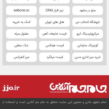
سئو در مشهد
نرم افزار CRM
webone.co
فروشگاه انتخاب من
هتل های تهران
کمک به خیریه
میکروبلیدینگ ابرو
قیمت ضایعات آهن
مفتول سیاه
کوچینگ سازمانی
قیمت هبلکس
جک سقفی
خرید میز اداری مدرن
قیمت میلگرد
میز کنفرانس
تمام حقوق مادی و معنوی این سایت متعلق به جام جم آنلاین است و استفاده از