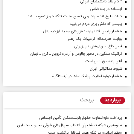
۲ گام بلند دانشمندان ایرانی
ایستاده در پناه ضامن
کلیات طرح اقدام راهبردی تامین امنیت تنگه هرمز تصویب شد
پلیسی که دلش برای مردم می‌تپید
هشدار پلیس فتا درباره بدافزار‌های جدید ارز دیجیتال
روایت هنرمندانه از میراث یک رهبر
فصل داغ سریال‌های تلویزیونی
ترافیک سنگین در محور چالوس و آزادراه قزوین ـ کرج ـ تهران
آنتن زنده حق‌الناس است
شروط مذاکراتی ایران
هشدار درباره فعالیت پزشک‌نما‌ها در اینستاگرام
پربازدید
پربحث
پرداخت مابه‌التفاوت حقوق بازنشستگان تأمین اجتماعی
نظرسنجی شبکه تماشا برای انتخاب سریال‌های شرقی محبوب مخاطبان
«نظم ایرانی» در تنگه هرمز غیرقابل بازگشت است