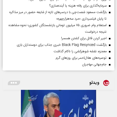
سرمایه‌گذاری برای رفاه؛ هزینه یا آینده‌سازی؟
بازگشت مسعود شصت‌چی با دردسر‌های تازه؛ از شایعه حضور در میز مذاکره
تا پایان فیلمبرداری «مرد سه‌هزارچهره»
استعلام وام ضروری ۷۵ میلیون تومانی بازنشستگان کشوری؛ نحوه مشاهده
نتیجه درخواست
اجیر کردن قاتل برای کشتن همسر!
بازگشت Black Flag Resynced خبری جذاب برای دوستداران بازی
معجزه، نقشه شوهرکشی را ناکام گذاشت
توصیه‌های هلال‌احمر برای روز‌های گرم
جام‌جهانی مهاجران
ویدئو