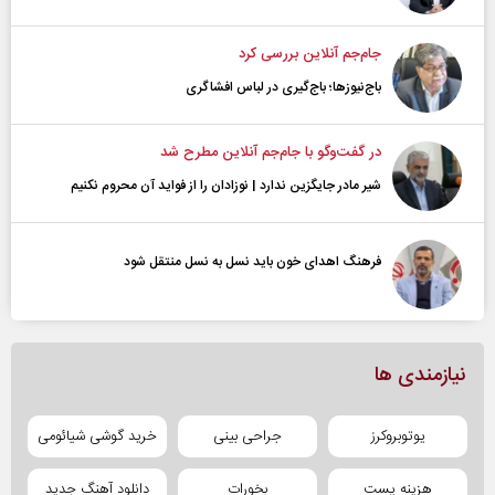
جام‌جم آنلاین بررسی کرد
باج‌نیوزها؛ باج‌گیری در لباس افشاگری
در گفت‌و‌گو با جام‌جم آنلاین مطرح شد
شیر مادر جایگزین ندارد | نوزادان را از فواید آن محروم نکنیم
فرهنگ اهدای خون باید نسل به نسل منتقل شود
نیازمندی ها
یوتوبروکرز
جراحی بینی
خرید گوشی شیائومی
هزینه پست
بخورات
دانلود آهنگ جدید