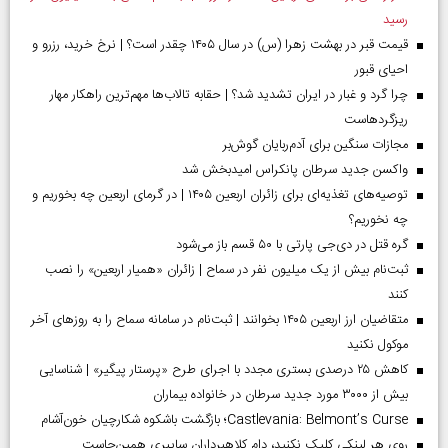
رسید
قیمت قبر در بهشت زهرا (س) در سال ۱۴۰۵ چقدر است؟ | نرخ خرید، رزرو و
احیای قبور
چرا گرد و غبار در ایران تشدید شد؟ | حقابه تالاب‌ها مهم‌ترین راهکار مهار
ریزگردهاست
مجازات سنگین برای آدم‌ربایان گوش‌بر
واکسن جدید سرطان پانکراس امیدبخش شد
توصیه‌های تغذیه‌ای برای زائران اربعین ۱۴۰۵ | در گرمای اربعین چه بخوریم و
چه نخوریم؟
گره قتل در دی‌جی پارتی با ۵۰ قسم باز می‌شود
ثبت‌نام بیش از یک میلیون نفر در سماح | زائران «همیار اربعین» را نصب
کنند
متقاضیان ارز اربعین ۱۴۰۵ بخوانند | ثبت‌نام در سامانه سماح را به روز‌های آخر
موکول نکنید
کاهش ۲۵ درصدی بستری مجدد با اجرای طرح «پرستار پیگیر» | شناسایی
بیش از ۳۰۰۰ مورد جدید سرطان در خانواده بیماران
Castlevania: Belmont’s Curse؛ بازگشت باشکوه شکارچیان خون‌آشام
روی هر لینکی کلیک نکنید، دام کلاهبرداران سایبری همین‌جاست