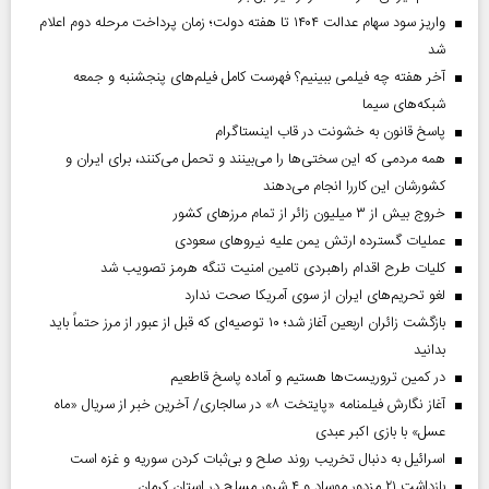
واریز سود سهام عدالت ۱۴۰۴ تا هفته دولت؛ زمان پرداخت مرحله دوم اعلام
شد
آخر هفته چه فیلمی ببینیم؟ فهرست کامل فیلم‌های پنجشنبه و جمعه
شبکه‌های سیما
پاسخ قانون به خشونت در قاب اینستاگرام
همه مردمی که این سختی‌ها را می‌بینند و تحمل می‌کنند، برای ایران و
کشورشان این کاررا انجام می‌دهند
خروج بیش از ۳ میلیون زائر از تمام مرز‌های کشور
عملیات گسترده ارتش یمن علیه نیروهای سعودی
کلیات طرح اقدام راهبردی تامین امنیت تنگه هرمز تصویب شد
لغو تحریم‌های ایران از سوی آمریکا صحت ندارد
بازگشت زائران اربعین آغاز شد؛ ۱۰ توصیه‌ای که قبل از عبور از مرز حتماً باید
بدانید
در کمین تروریست‌ها هستیم و آماده پاسخ قاطعیم
آغاز نگارش فیلمنامه «پایتخت ۸» در سالجاری/ آخرین خبر از سریال «ماه
عسل» با بازی اکبر عبدی
اسرائیل به دنبال تخریب روند صلح و بی‌ثبات کردن سوریه و غزه است
بازداشت ۲۱ مزدور موساد و ۴ شرور مسلح در استان کرمان