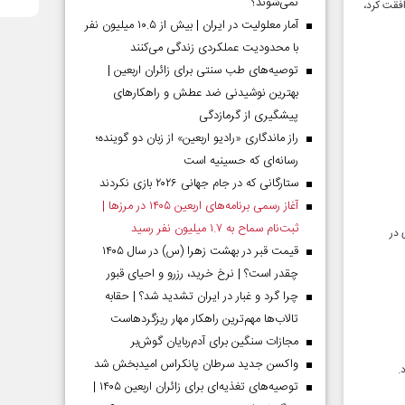
نمی‌شوند؟
رای نگهبان با برگزاری انتخابات ریاست‌جمهوری در ۸ تیر موافقت کرد،
آمار معلولیت در ایران | بیش از ۱۰.۵ میلیون نفر
با محدودیت عملکردی زندگی می‌کنند
توصیه‌های طب سنتی برای زائران اربعین |
بهترین نوشیدنی ضد عطش و راهکارهای
پیشگیری از گرمازدگی
راز ماندگاری «رادیو اربعین» از زبان دو گوینده؛
رسانه‌ای که حسینیه است
ستارگانی که در جام جهانی ۲۰۲۶ بازی نکردند
آغاز رسمی برنامه‌های اربعین ۱۴۰۵ در مرز‌ها |
ثبت‌نام سماح به ۱.۷ میلیون نفر رسید
 در
قیمت قبر در بهشت زهرا (س) در سال ۱۴۰۵
چقدر است؟ | نرخ خرید، رزرو و احیای قبور
چرا گرد و غبار در ایران تشدید شد؟ | حقابه
تالاب‌ها مهم‌ترین راهکار مهار ریزگردهاست
مجازات سنگین برای آدم‌ربایان گوش‌بر
واکسن جدید سرطان پانکراس امیدبخش شد
.
توصیه‌های تغذیه‌ای برای زائران اربعین ۱۴۰۵ |