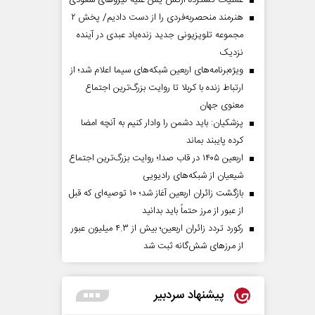
عملیات گسترده ارتش یمن علیه نیروهای سعودی
هنرمند منحصر‌به‌فردی را از دست دادیم/ پخش ۲
مجموعه تلویزیونی جدید زنده‌یاد عبدی در آینده
نزدیک
ویژه‌برنامه‌های اربعین شبکه‌های سیما اعلام شد؛ از
ارتباط زنده با کربلا تا روایت بزرگ‌ترین اجتماع
معنوی جهان
پزشکیان: باید دشمن را وادار کنیم به آنچه امضا
کرده پایبند بماند
اربعین ۱۴۰۵ در قاب صدا؛ روایت بزرگ‌ترین اجتماع
شیعیان از شبکه‌های رادیویی
بازگشت زائران اربعین آغاز شد؛ ۱۰ توصیه‌ای که قبل
از عبور از مرز حتماً باید بدانید
رکورد تردد زائران اربعین؛ بیش از ۴.۳ میلیون عبور
از مرزهای شش‌گانه ثبت شد
پیشنهاد سردبیر