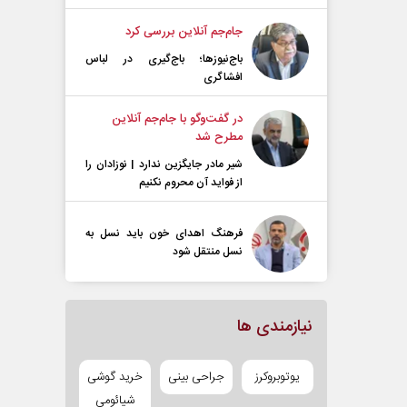
جام‌جم آنلاین بررسی کرد
باج‌نیوزها؛ باج‌گیری در لباس
افشاگری
در گفت‌و‌گو با جام‌جم آنلاین
مطرح شد
شیر مادر جایگزین ندارد | نوزادان را
از فواید آن محروم نکنیم
فرهنگ اهدای خون باید نسل به
نسل منتقل شود
نیازمندی ها
یوتوبروکرز
جراحی بینی
خرید گوشی
شیائومی