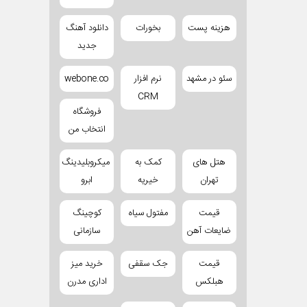
هزینه پست
بخورات
دانلود آهنگ
جدید
سئو در مشهد
نرم افزار
webone.co
CRM
فروشگاه
انتخاب من
هتل های
کمک به
میکروبلیدینگ
تهران
خیریه
ابرو
قیمت
مفتول سیاه
کوچینگ
ضایعات آهن
سازمانی
قیمت
جک سقفی
خرید میز
هبلکس
اداری مدرن