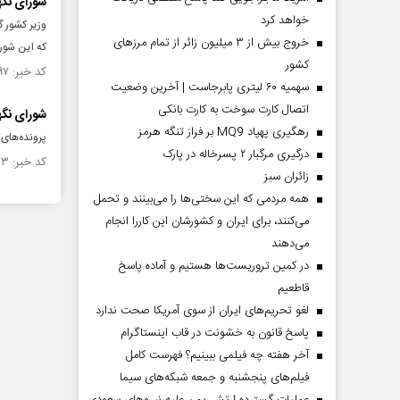
شورای نگه
خواهد کرد
خروج بیش از ۳ میلیون زائر از تمام مرز‌های
که این شور
کشور
کد خبر: ۱۰۳۲۳۹۷ تاریخ انتشار : ۱۳۹۶/۰۲/۲۹
سهمیه ۶۰ لیتری پابرجاست | آخرین وضعیت
اتصال کارت سوخت به کارت بانکی
شورای نگهبان صحت ا
رهگیری پهپاد MQ9 بر فراز تنگه هرمز
پرونده‌های ۵۰ حوزه‌ انتخابیه در جلسه شورای نگهبان مطرح و صحت انتخابات این حوزه‌ها مورد تایید قرار گر
درگیری مرگبار ۲ پسرخاله در پارک
کد خبر: ۸۸۹۵۰۳ تاریخ انتشار : ۱۳۹۴/۱۲/۲۴
‌زائران سبز
همه مردمی که این سختی‌ها را می‌بینند و تحمل
می‌کنند، برای ایران و کشورشان این کاررا انجام
می‌دهند
در کمین تروریست‌ها هستیم و آماده پاسخ
قاطعیم
لغو تحریم‌های ایران از سوی آمریکا صحت ندارد
پاسخ قانون به خشونت در قاب اینستاگرام
آخر هفته چه فیلمی ببینیم؟ فهرست کامل
فیلم‌های پنجشنبه و جمعه شبکه‌های سیما