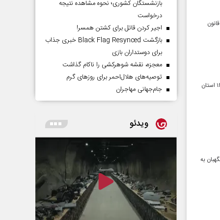
بازنشستگان کشوری؛ نحوه مشاهده نتیجه
درخواست
قانون
اجیر کردن قاتل برای کشتن همسر!
بازگشت Black Flag Resynced خبری جذاب
برای دوستداران بازی
معجزه، نقشه شوهرکشی را ناکام گذاشت
توصیه‌های هلال‌احمر برای روز‌های گرم
سخنگوی ستاد انتخابات کشور از تأیید صحت انتخابات مجلس شورای اسلامی در ۳۷ حوزه انتخابیه دیگر در ۱۶ استان
جام‌جهانی مهاجران
ویدئو
هبان به