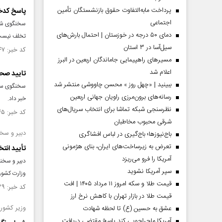
پرداخت مابه‌التفاوت حقوق بازنشستگان تأمین
پاسخ کدخد
اجتماعی
سخنگوی شورا
دمای ۵۰ درجه در خوزستان | احتمال بارش‌های
تخلف نیست.
سیل‌آسا در ۳ استان
کد خبر: ۱۲۶۱۵۴۷ تاریخ انتشار : ۱۳۹۸/۱۲/۱۹
مسیر‌های راهپیمایی جاماندگان اربعین در البرز
اعلام شد
تایید صحت انتخا
ببینید | «چهل روز » محسن چاووشی منتشر شد
رسانه‌های برون‌مرزی راویان جهانی اربعین
خبر داد.
نظرسنجی شبکه تماشا برای انتخاب سریال‌های
کد خبر: ۱۲۶۱۲۴۵ تاریخ انتشار : ۱۳۹۸/۱۲/۱۴
شرقی محبوب مخاطبان
دبیر و سخن
باج‌نیوزها؛ باج‌گیری در لباس افشاگری
تعرض به زیرساخت‌های ایران، بنای هژمونی
تأیید انت
آمریکا را فرو می‌ریزد
دبیر و سخنگ
سپر آمریکا نشوید
وزارت کشور
قیمت طلا و سکه امروز ۱۱ مرداد ۱۴۰۵ | افت
کد خبر: ۱۲۶۱۱۲۹ تاریخ انتشار : ۱۳۹۸/۱۲/۱۲
قیمت طلا در بازار تهران با کاهش نرخ ارز
وزیر کشور 
عشق به حسین (ع) تا لحظه شهادت
آمریکا ماجراجویی کند پاسخ مقتضی دریافت