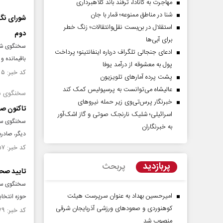
مهاجرت به کانادا، ترفند باند کلاهبرداری
شنا در مناطق ممنوعه؛ قمار با جان
شورای نگه
استقلال در بن‌بست نقل‌وانتقالات؛ زنگ خطر
دوم
برای آبی‌ها
سخنگوی شور
ادعای جنجالی تلگراف درباره اینفانتینو؛ پرداخت
باقیمانده 
پول به معشوقه از درآمد یوفا
کد خبر: ۱۲۶۴۲۵۵ تاریخ انتشار : ۱۳۹۹/۰۱/۳۰
پشت پرده آمارهای تلویزیون
عالیشاه می‌توانست به پرسپولیس کمک کند
سخنگوی ست
خبرنگار پرس‌تی‌وی زیر حمله نیروهای
تاکنون صحت انتخابات در
اسرائیلی؛ شلیک نارنجک صوتی و گاز اشک‌آور
به خبرنگاران
دیگر، صادر
کد خبر: ۱۲۶۱۹۵۷ تاریخ انتشار : ۱۳۹۸/۱۲/۲۵
پربازدید
پربحث
تایید صحت انتخا
امیرحسین بهداد به عنوان سرپرست هیئت
حوزه انتخاب
کوهنوردی و صعودهای ورزشی آذربایجان شرقی
کد خبر: ۱۲۶۱۵۷۹ تاریخ انتشار : ۱۳۹۸/۱۲/۱۹
منصوب شد