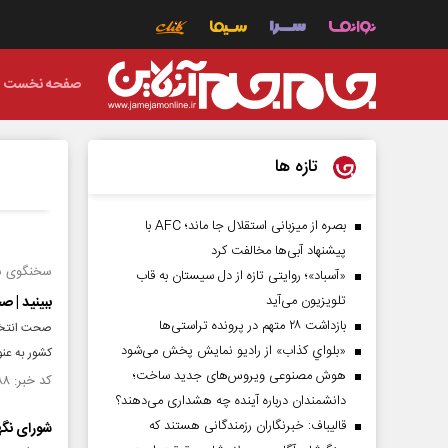
صفحه نخست
تازه ها
بصره از میزبانی استقلال جا ماند؛ AFC با
پیشنهاد آبی‌ها مخالفت کرد
سخنگوی شو
«آسباد»؛ روایتی تازه از دل سیستان به قاب
تلویزیون می‌آید
ببینید | 
بازداشت ۲۸ متهم در پرونده تراستی‌ها
صحت انتخاب
«بلواي کذاب» از رادیو نمایش پخش می‌شود
کشور به عنو
هوش مصنوعی ویروس‌های جدید ساخت؛
کد خبر: ۱۴۶۳۸۸۸ تاریخ انتشار : ۱۴۰۳/۰۴/۱۷
دانشمندان درباره آینده چه هشداری می‌دهند؟
قالیباف: خبرنگاران رزمندگانی هستند که
شورای نگهبان