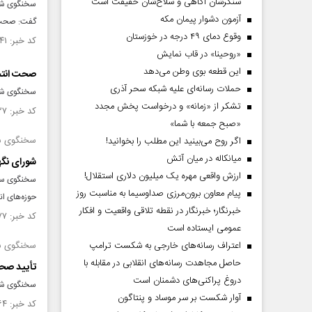
سنگرشان آگاهی و سلاح‌شان حقیقت است
آزمون دشوار پیمان مکه
گفت: صحت مرحله د
وقوع دمای ۴۹ درجه در خوزستان
کد خبر: ۱۴۵۷۷۴۱ تاریخ انتشار : ۱۴۰۳/۰۳/۰۱
«روحینا» در قاب نمایش
این قطعه بوی وطن می‌دهد
صحت انتخا
حملات رسانه‌ای علیه شبکه سحر آذری
سخنگوی شورای نگهبان 
تشکر از «زمانه» و درخواست پخش مجدد
کد خبر: ۱۴۴۹۶۲۷ تاریخ انتشار : ۱۴۰۲/۱۲/۲۶
«صبح جمعه با شما»
سخنگوی ست
اگر روح می‌بینید این مطلب را بخوانید!
میانکاله در میان آتش
شورای نگه
ارزش واقعی مهره یک میلیون دلاری استقلال!
سخنگوی ستا
پیام معاون برون‌مرزی صداوسیما به مناسبت روز
حوزه‌های ان
خبرنگار؛ خبرنگار در نقطه تلاقی واقعیت و افکار
کد خبر: ۱۳۲۴۴۷۷ تاریخ انتشار : ۱۴۰۰/۰۴/۱۲
عمومی ایستاده است
اعتراف رسانه‌های خارجی به شکست ترامپ
سخنگوی شو
حاصل مجاهدت رسانه‌های انقلابی در مقابله با
تأیید صحت
دروغ پراکنی‌های دشمنان است
سخنگوی شور
آوار شکست بر سر موساد و پنتاگون
کد خبر: ۱۲۷۶۴۶۴ تاریخ انتشار : ۱۳۹۹/۰۶/۲۹