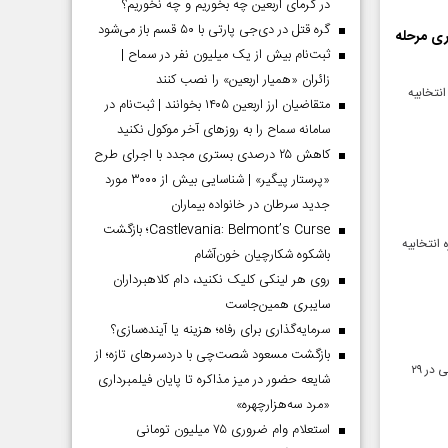
در گرمای اربعین چه بخوریم و چه نخوریم؟
گره قتل در دی‌جی پارتی با ۵۰ قسم باز می‌شود
ری مرحله
ثبت‌نام بیش از یک میلیون نفر در سماح |
زائران «همیار اربعین» را نصب کنند
نتخابیه
متقاضیان ارز اربعین ۱۴۰۵ بخوانند | ثبت‌نام در
سامانه سماح را به روز‌های آخر موکول نکنید
کاهش ۲۵ درصدی بستری مجدد با اجرای طرح
«پرستار پیگیر» | شناسایی بیش از ۳۰۰۰ مورد
جدید سرطان در خانواده بیماران
Castlevania: Belmont’s Curse؛ بازگشت
 تایید صحت انتخابات یازدهمین دوره مجلس شورای اسلامی در ۴ حوزه انتخابیه
باشکوه شکارچیان خون‌آشام
روی هر لینکی کلیک نکنید، دام کلاهبرداران
سایبری همین‌جاست
سرمایه‌گذاری برای رفاه؛ هزینه یا آینده‌سازی؟
بازگشت مسعود شصت‌چی با دردسر‌های تازه؛ از
سخنگوی ستاد انتخابات کشور گفت: امروز مراتب تایید صحت انتخابات یازدهمین دوره مجلس شورای اسلامی در ۲۹
شایعه حضور در میز مذاکره تا پایان فیلمبرداری
«مرد سه‌هزارچهره»
استعلام وام ضروری ۷۵ میلیون تومانی