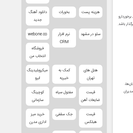
هزینه پست
بخورات
دانلود آهنگ
برخوردارو
جدید
گذار باشد.
سئو در مشهد
نرم افزار
webone.co
CRM
فروشگاه
انتخاب من
هتل های
کمک به
میکروبلیدینگ
تهران
خیریه
ابرو
ن‌ها،
مدیران
قیمت
مفتول سیاه
کوچینگ
ضایعات آهن
سازمانی
قیمت
جک سقفی
خرید میز
هبلکس
اداری مدرن