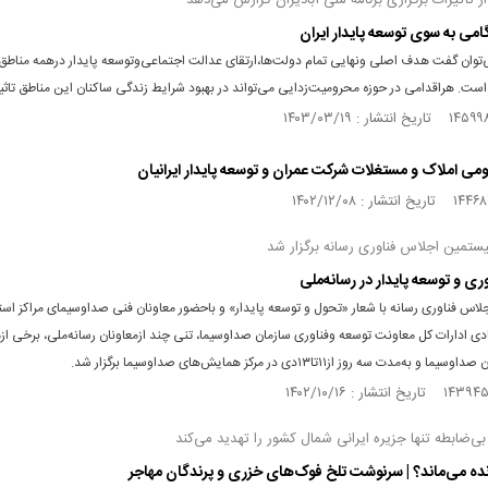
ز تأثیرات برگزاری برنامه ملی آبادیران گزارش می‌دهد
گامی به سوی توسعه پایدار ایران
‌توان گفت هدف اصلی ونهایی تمام دولت‌ها،ارتقای عدالت اجتماعی‌وتوسعه پایدار درهمه مناطق 
 است. هراقدامی در حوزه محرومیت‌زدایی می‌تواند در بهبود شرایط زندگی ساکنان این مناطق تاثیر
ومی املاک و مستغلات شرکت عمران و توسعه پایدار ایرانیان
یستمین اجلاس فناوری رسانه برگزار شد
ی و توسعه پایدار در رسانه‌ملی
اس فناوری رسانه با شعار «تحول و توسعه پایدار» و باحضور معاونان فنی صداوسیمای مراکز استا
ی ادارات کل معاونت توسعه وفناوری سازمان صداوسیما، تنی چند ازمعاونان رسانه‌ملی، برخی از
به‌مدت سه روز از۱۱تا۱۳دی در مرکز همایش‌های صداوسیما برگزار شد.
‌ضابطه تنها جزیره ایرانی شمال‌ کشور را تهدید می‌کند
نده می‌ماند؟ | سرنوشت تلخ فوک‌های خزری و پرندگان مهاجر