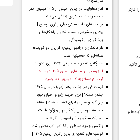
نمی‌شوند؟
آمار معلولیت در ایران | بیش از ۱۰.۵ میلیون نفر
 آغازگر
با محدودیت عملکردی زندگی می‌کنند
توصیه‌های طب سنتی برای زائران اربعین |
بهترین نوشیدنی ضد عطش و راهکارهای
پیشگیری از گرمازدگی
راز ماندگاری «رادیو اربعین» از زبان دو گوینده؛
رسانه‌ای که حسینیه است
د،
ستارگانی که در جام جهانی ۲۰۲۶ بازی نکردند
 تأکید
آغاز رسمی برنامه‌های اربعین ۱۴۰۵ در مرز‌ها |
ثبت‌نام سماح به ۱.۷ میلیون نفر رسید
قیمت قبر در بهشت زهرا (س) در سال ۱۴۰۵
چقدر است؟ | نرخ خرید، رزرو و احیای قبور
چرا گرد و غبار در ایران تشدید شد؟ | حقابه
تالاب‌ها مهم‌ترین راهکار مهار ریزگردهاست
یندها و
مجازات سنگین برای آدم‌ربایان گوش‌بر
واکسن جدید سرطان پانکراس امیدبخش شد
توصیه‌های تغذیه‌ای برای زائران اربعین ۱۴۰۵ |