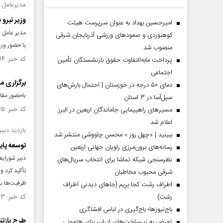
مدیرعامل 
وزیر نیرو 
امیرحسین بهداد به عنوان سرپرست هیئت
مدیر عامل ش
کوهنوردی و صعودهای ورزشی آذربایجان شرقی
با حضور وزی
منصوب شد
کد خبر: ۱۵۲۷۳۹۴ تاریخ انتشار : ۱۴۰۴/۰۸/۲۰
پرداخت مابه‌التفاوت حقوق بازنشستگان تأمین
اجتماعی
برگزاری مر
دمای ۵۰ درجه در خوزستان | احتمال بارش‌های
باحضور مقام
سیل‌آسا در ۳ استان
کد خبر: ۱۵۲۵۴۶۵ تاریخ انتشار : ۱۴۰۴/۰۸/۱۰
مسیر‌های راهپیمایی جاماندگان اربعین در البرز
اعلام شد
بازدید دبی
ببینید | «چهل روز » محسن چاووشی منتشر شد
توسعه پای
رسانه‌های برون‌مرزی راویان جهانی اربعین
دبیر شورایع
نظرسنجی شبکه تماشا برای انتخاب سریال‌های
تأکید کرد 
شرقی محبوب مخاطبان
ظرفیت‌ها ب
اطراف رشت کجا بریم (جاهای دیدنی اطراف
رشت)
کد خبر: ۱۵۲۱۵۲۳ تاریخ انتشار : ۱۴۰۴/۰۷/۱۵
باج‌نیوزها؛ باج‌گیری در لباس افشاگری
طرح بازتن
تعرض به زیرساخت‌های ایران، بنای هژمونی