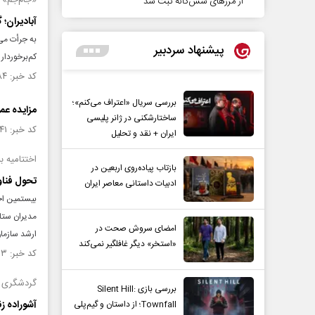
«جام‌جم» ا
از مرزهای شش‌گانه ثبت شد
آبادیران؛ 
به جرأت می
پیشنهاد سردبیر
کم‌برخوردار
کد خبر: ۱۴۵۹۹۸۴ تاریخ انتشار : ۱۴۰۳/۰۳/۱۹
بررسی سریال «اعتراف می‌کنم»؛
مزایده عم
ساختارشکنی در ژانر پلیسی
کد خبر: ۱۴۴۶۸۴۱ تاریخ انتشار : ۱۴۰۲/۱۲/۰۸
ایران + نقد و تحلیل
اختتامیه ب
بازتاب پیاده‌روی اربعین در
تحول فناور
ادبیات داستانی معاصر ایران
بیستمین اجل
مدیران ستاد
امضای سروش صحت در
ارشد سازمان صداوسیما و 
«استخر» دیگر غافلگیر نمی‌کند
کد خبر: ۱۴۳۹۴۵۳ تاریخ انتشار : ۱۴۰۲/۱۰/۱۶
گردشگری بی
بررسی بازی Silent Hill:
آشوراده ز
Townfall؛ از داستان و گیم‌پلی