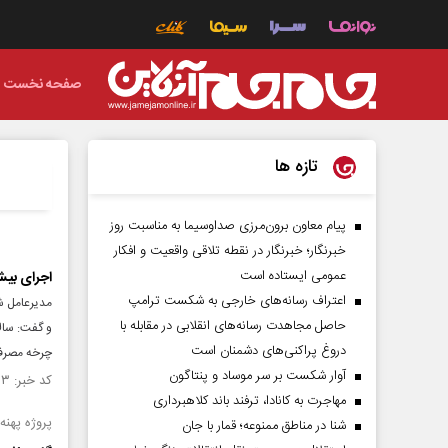
صفحه نخست
تازه ها
پیام معاون برون‌مرزی صداوسیما به مناسبت روز
خبرنگار؛ خبرنگار در نقطه تلاقی واقعیت و افکار
عمومی ایستاده است
اجرای بیش از ۱۸۰۰ کیلومتر شبکه فاضلاب در یزد؛ گامی بلند برای
اعتراف رسانه‌های خارجی به شکست ترامپ
حاصل مجاهدت رسانه‌های انقلابی در مقابله با
دروغ پراکنی‌های دشمنان است
چرخه مصرف 
آوار شکست بر سر موساد و پنتاگون
کد خبر: ۱۵۳۵۸۰۳ تاریخ انتشار : ۱۴۰۴/۱۰/۰۴
مهاجرت به کانادا، ترفند باند کلاهبرداری
پروژه پهنه
شنا در مناطق ممنوعه؛ قمار با جان