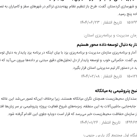
و شهرسازی کردستان: گفت: طرح باز تنظیم نظام پهنه‌بندی تراکم در شهرهای سقز و کامیاران به ت
ده پنج رسید.
ان مدیریت و برنامه‌ریزی استان:
یدار به دنبال توسعه داده محور هستیم
مار و برنامه‌ریزی سازمان مدیریت و برنامه‌ریزی یزد با بیان اینکه در برنامه یزدِ پایدار به دنبال تو
 گفت: حکمرانی خوب و توسعه پایدار از دل تحلیل‌های دقیق مبتنی بر داده‌ها بیرون می‌آید که ت
د در دستور کار تیم مدیریتی استان قرار بگیرد.
ح پتروشیمی به میانکاله
ستداران محیط‌زیست همچنان نگران میانکاله هستند، زیرا برخلاف این‌که تصور می‌شد این غائله 
با جابه‌جایی ماشین‌آلات به این منطقه، زمزمه‌های شروع فعالیت پروژه پتروشیمی بر سر زبان‌ها افت
از سازمان حفاظت محیط‌زیست خبر می‌رسد که قرار است دوباره جلوی این اقدام گرفته شود.
شگاه اول مجتمع گاز پارس جنوبی؛