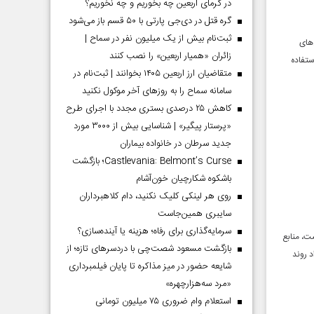
در گرمای اربعین چه بخوریم و چه نخوریم؟
گره قتل در دی‌جی پارتی با ۵۰ قسم باز می‌شود
ثبت‌نام بیش از یک میلیون نفر در سماح |
های
زائران «همیار اربعین» را نصب کنند
ستفاده
متقاضیان ارز اربعین ۱۴۰۵ بخوانند | ثبت‌نام در
سامانه سماح را به روز‌های آخر موکول نکنید
کاهش ۲۵ درصدی بستری مجدد با اجرای طرح
«پرستار پیگیر» | شناسایی بیش از ۳۰۰۰ مورد
جدید سرطان در خانواده بیماران
Castlevania: Belmont’s Curse؛ بازگشت
باشکوه شکارچیان خون‌آشام
روی هر لینکی کلیک نکنید، دام کلاهبرداران
سایبری همین‌جاست
سرمایه‌گذاری برای رفاه؛ هزینه یا آینده‌سازی؟
ت، منابع
بازگشت مسعود شصت‌چی با دردسر‌های تازه؛ از
د روند
شایعه حضور در میز مذاکره تا پایان فیلمبرداری
«مرد سه‌هزارچهره»
استعلام وام ضروری ۷۵ میلیون تومانی