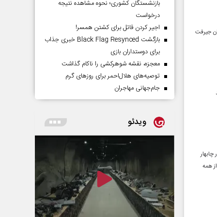
بازنشستگان کشوری؛ نحوه مشاهده نتیجه
درخواست
اجیر کردن قاتل برای کشتن همسر!
ان جیرفت
بازگشت Black Flag Resynced خبری جذاب
برای دوستداران بازی
معجزه، نقشه شوهرکشی را ناکام گذاشت
توصیه‌های هلال‌احمر برای روز‌های گرم
جام‌جهانی مهاجران
ویدئو
چابهار
ز همه