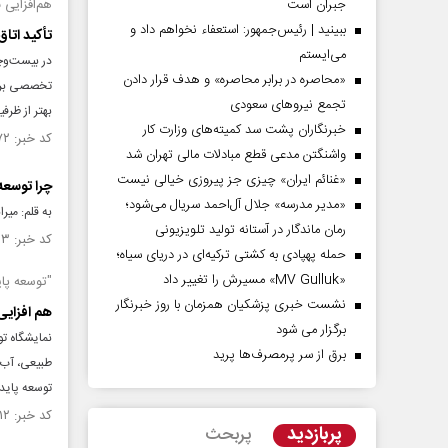
جبران است
هم‌افزایی 
ببینید | رئیس‌جمهور: استعفاء نخواهم داد و
تأکید اتاق
می‌ایستم
در بیست‌وچ
«محاصره در برابر محاصره» و هدف قرار دادن
تخصصی بر ض
تجمع نیروهای سعودی
بهتر از ظر
خبرنگاران پشت سد کمیته‌های وزارت کار
کد خبر: ۱۵۲۸۸۷۲ تاریخ انتشار : ۱۴۰۴/۰۸/۲۸
واشنگتن مدعی قطع مبادلات مالی تهران شد
«غنائم ایران» چیزی جز پیروزی خیالی نیست
چرا توسعه 
«مدیر مدرسه» جلال آل‌احمد سریال می‌شود؛
به قلم: میر
رمان ماندگار در آستانه تولید تلویزیونی
کد خبر: ۱۵۲۸۸۶۳ تاریخ انتشار : ۱۴۰۴/۰۸/۲۸
حمله پهپادی به کشتی ترکیه‌ای در دریای سیاه؛
«MV Gulluk» مسیرش را تغییر داد
"توسعه پای
نشست خبری پزشکیان همزمان با روز خبرنگار
هم افزایی
برگزار می شود
نمایشگاه ت
برق از سر پرمصرف‌ها پرید
طبیعی، آب، 
توسعه پایدا
کد خبر: ۱۵۲۷۸۱۲ تاریخ انتشار : ۱۴۰۴/۰۸/۲۳
پربازدید
پربحث