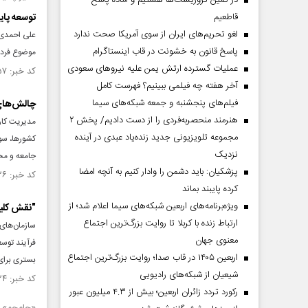
در کمین تروریست‌ها هستیم و آماده پاسخ
قاطعیم
توسعه پای
لغو تحریم‌های ایران از سوی آمریکا صحت ندارد
علی احمدی 
پاسخ قانون به خشونت در قاب اینستاگرام
موضوع فردی 
عملیات گسترده ارتش یمن علیه نیروهای سعودی
کد خبر: ۱۴۹۶۷۵۷ تاریخ انتشار : ۱۴۰۳/۱۲/۲۴
آخر هفته چه فیلمی ببینیم؟ فهرست کامل
فیلم‌های پنجشنبه و جمعه شبکه‌های سیما
چالش‌های 
هنرمند منحصر‌به‌فردی را از دست دادیم/ پخش ۲
مدیریت کارآ
مجموعه تلویزیونی جدید زنده‌یاد عبدی در آینده
کشورها، سو
نزدیک
جامعه و مح
پزشکیان: باید دشمن را وادار کنیم به آنچه امضا
کد خبر: ۱۴۹۳۶۲۶ تاریخ انتشار : ۱۴۰۳/۱۱/۲۷
کرده پایبند بماند
ویژه‌برنامه‌های اربعین شبکه‌های سیما اعلام شد؛ از
"نقش کلیدی NGOها در توس
ارتباط زنده با کربلا تا روایت بزرگ‌ترین اجتماع
معنوی جهان
فرآیند توسع
اربعین ۱۴۰۵ در قاب صدا؛ روایت بزرگ‌ترین اجتماع
بستری برای
شیعیان از شبکه‌های رادیویی
کد خبر: ۱۴۸۰۰۲۴ تاریخ انتشار : ۱۴۰۳/۰۸/۱۴
رکورد تردد زائران اربعین؛ بیش از ۴.۳ میلیون عبور