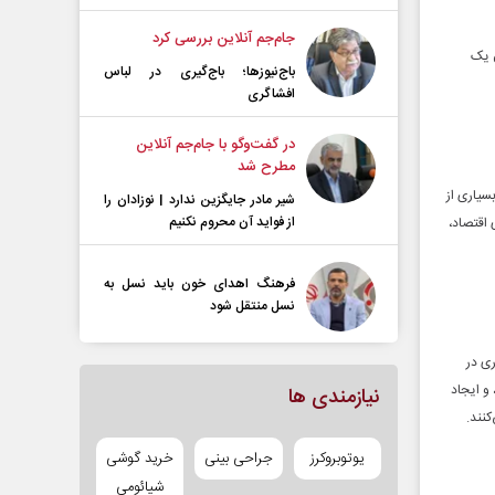
جام‌جم آنلاین بررسی کرد
ن یک
باج‌نیوزها؛ باج‌گیری در لباس
افشاگری
در گفت‌و‌گو با جام‌جم آنلاین
مطرح شد
سیاری از
شیر مادر جایگزین ندارد | نوزادان را
از فواید آن محروم نکنیم
اقتصاد،
فرهنگ اهدای خون باید نسل به
نسل منتقل شود
وری در
و ایجاد
نیازمندی ها
نند.
یوتوبروکرز
جراحی بینی
خرید گوشی
شیائومی