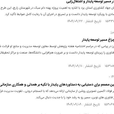
ر مسیر توسعه پایدار و اشتغال‌زایی
 جهاد کشاورزی استان یزد با اشاره به اهمیت پروژه پهنه دام سبک در شهرستان زارچ، این طرح را
دی با رویکرد توسعه پایدار دانست و بر تسریع در اجرای آن با رعایت کامل ضوابط تأکید کرد.
رز:
غ مسیر توسعه پایدار
برز در پیامی که در مراسم اختتامیه هفته پژوهش توسط معاون توسعه مدیریت و منابع او قرائت ش
وری را زیربنای توسعه پایدار دانست و بر ضرورت هم‌افزایی دانشگاه‌ها، صنعت و مراکز تحقیقاتی
ین مصمم برای دستیابی به دستاوردهای پایدار با تکیه بر همدلی و همکاری سازمانی
 فولاد اکسین تصویری روشن از سازمانی ارائه می‌دهد که با انسجام درونی ، تقویت مدیریت فرآ
از فناوری‌ های نوین، مسیر رو به رشد خود را با جدیت دنبال می‌کند.