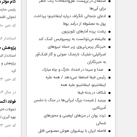
استقلال در بن‌بست نقل‌وانتقالات؛ زنگ خطر
گام مؤثر د
برای آبی‌ها
رئیس سازمان
ادعای جنجالی تلگراف درباره اینفانتینو؛ پرداخت
تحولی اقتصا
پول به معشوقه از درآمد یوفا
کد خبر: ۱۵۳۳۱۱۰ تاریخ انتشار : ۱۴۰۴/۰۹/۲۲
پشت پرده آمارهای تلویزیون
استاندار الب
عالیشاه می‌توانست به پرسپولیس کمک کند
خبرنگار پرس‌تی‌وی زیر حمله نیروهای
پژوهش چرا
اسرائیلی؛ شلیک نارنجک صوتی و گاز اشک‌آور
استاندار ال
به خبرنگاران
پژوهش و فنا
صدا و سیما در امتداد خارگ و چاه مبارک
کرد.
رئیس فیفا استعفا نمی‌دهد / همه علیه
کد خبر: ۱۵۳۱۰۷۳ تاریخ انتشار : ۱۴۰۴/۰۹/۱۱
اینفانتینو، اینفانتینو علیه همه
در سال ۱۴۰۴ ؛
شکاف در بدنه فیفا
ببینید | غنیمت بزرگ ایرانی‌ها در جنگ با دشمن
فولاد اکس
آمریکایی
تحولات اخیر
تردد روان در مرزهای اربعینی و محورهای
بهره‌ گیری 
شمالی
کد خبر: ۱۵۳۰۶۷۳ تاریخ انتشار : ۱۴۰۴/۰۹/۰۹
فاصله ایران با پیشرو‌ان هوش مصنوعی قابل