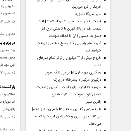
مدیرکل راه 
آمریکا را فرو می‌ریزد
کمیسیون ما
سپر آمریکا نشوید
قیمت طلا و سکه امروز ۱۱ مرداد ۱۴۰۵ | افت
کد خبر: ۱۵۱۷۹۹۲ تاریخ انتشار : ۱۴۰۴/۰۶/۲۳
قیمت طلا در بازار تهران با کاهش نرخ ارز
معاون سازم
عشق به حسین (ع) تا لحظه شهادت
در یزدِ پا
آمریکا ماجراجویی کند پاسخ مقتضی دریافت
خواهد کرد
یزد- معاون آ
خروج بیش از ۳ میلیون زائر از تمام مرز‌های
محور هستیم،
کشور
این مهم بای
رهگیری پهپاد MQ9 بر فراز تنگه هرمز
کد خبر: ۱۵۰۱۲۲۲ تاریخ انتشار : ۱۴۰۴/۰۲/۰۸
درگیری مرگبار ۲ پسرخاله در پارک
بازگشت شب
سهمیه ۶۰ لیتری پابرجاست | آخرین وضعیت
اتصال کارت سوخت به کارت بانکی
فعالان و دو
‌زائران سبز
اما دوباره 
همه مردمی که این سختی‌ها را می‌بینند و تحمل
بااین‌حال، 
می‌کنند، برای ایران و کشورشان این کاررا انجام
کد خبر: ۱۴۹۹۶۳۹ تاریخ انتشار : ۱۴۰۴/۰۱/۲۶
می‌دهند
مدیر پالای