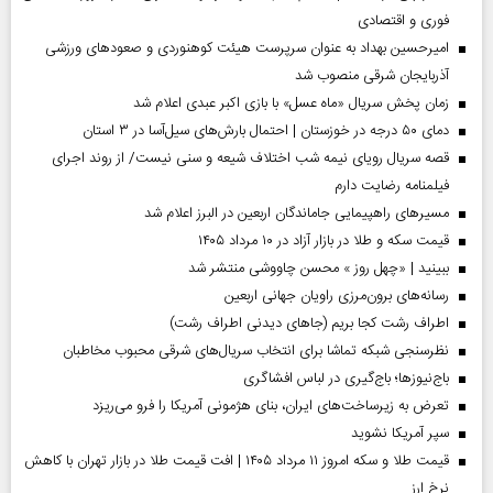
فوری و اقتصادی
امیرحسین بهداد به عنوان سرپرست هیئت کوهنوردی و صعودهای ورزشی
آذربایجان شرقی منصوب شد
زمان پخش سریال «ماه عسل» با بازی اکبر عبدی اعلام شد
دمای ۵۰ درجه در خوزستان | احتمال بارش‌های سیل‌آسا در ۳ استان
قصه سریال رویای نیمه شب اختلاف شیعه و سنی نیست/ از روند اجرای
فیلمنامه رضایت دارم
مسیر‌های راهپیمایی جاماندگان اربعین در البرز اعلام شد
قیمت سکه و طلا در بازار آزاد در ۱۰ مرداد ۱۴۰۵
ببینید | «چهل روز » محسن چاووشی منتشر شد
رسانه‌های برون‌مرزی راویان جهانی اربعین
اطراف رشت کجا بریم (جاهای دیدنی اطراف رشت)
نظرسنجی شبکه تماشا برای انتخاب سریال‌های شرقی محبوب مخاطبان
باج‌نیوزها؛ باج‌گیری در لباس افشاگری
تعرض به زیرساخت‌های ایران، بنای هژمونی آمریکا را فرو می‌ریزد
سپر آمریکا نشوید
قیمت طلا و سکه امروز ۱۱ مرداد ۱۴۰۵ | افت قیمت طلا در بازار تهران با کاهش
نرخ ارز