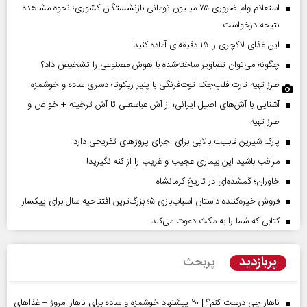
استعلام وام ضروری ۷۵ میلیون تومانی بازنشستگان کشوری؛ نحوه مشاهده
نتیجه درخواست
این غذای لاکچری را ۱۵ دقیقه‌ای آماده کنید
چگونه می‌توان تصاویر ساخته‌شده با هوش مصنوعی را تشخیص داد؟
طرز تهیه تارت فلپ‌جک توت‌فرنگی با پنیر ریکوتا؛ دسری ساده و خوشمزه
آشنایی با آش‌های اصیل ایرانی؛ از آش عباسعلی تا آش ترخینه + خواص و
طرز تهیه
پارک شیرین قابلیت‌ بالایی برای اجرای پروژهای تفریحی دارد
مراقب باشید این بیماری عجیب و غریب را از کنه نگیرید!
خاوران؛ گمشده‌ای در تاریخ کرمانشاه
فروش خیره‌کننده داستان اسباب‌بازی ۵؛ بزرگ‌ترین افتتاحیه سال برای پیکسار
کتابی که شما را به مکث دعوت می‌کند
پربازدید
پربحث
ناهار چی درست کنم؟ | ۲۰ پیشنهاد خوشمزه و ساده برای ناهار امروز + غذاهای