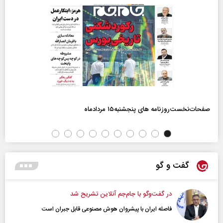
صفحات‌نخست‌روزنامه ها‌ی پنجشنبه‌۱۵ مردادماه
گفت و گو
در گفت‌و‌گو با جام‌جم آنلاین تشریح شد
فاصله ایران با پیشرو‌ان هوش مصنوعی قابل جبران است