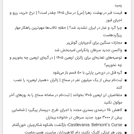
رسید
قیمت قبر در بهشت زهرا (س) در سال ۱۴۰۵ چقدر است؟ | نرخ خرید، رزرو و
احیای قبور
چرا گرد و غبار در ایران تشدید شد؟ | حقابه تالاب‌ها مهم‌ترین راهکار مهار
ریزگردهاست
مجازات سنگین برای آدم‌ربایان گوش‌بر
واکسن جدید سرطان پانکراس امیدبخش شد
توصیه‌های تغذیه‌ای برای زائران اربعین ۱۴۰۵ | در گرمای اربعین چه بخوریم و
چه نخوریم؟
گره قتل در دی‌جی پارتی با ۵۰ قسم باز می‌شود
ثبت‌نام بیش از یک میلیون نفر در سماح | زائران «همیار اربعین» را نصب
کنند
متقاضیان ارز اربعین ۱۴۰۵ بخوانند | ثبت‌نام در سامانه سماح را به روز‌های آخر
موکول نکنید
کاهش ۲۵ درصدی بستری مجدد با اجرای طرح «پرستار پیگیر» | شناسایی
بیش از ۳۰۰۰ مورد جدید سرطان در خانواده بیماران
Castlevania: Belmont’s Curse؛ بازگشت باشکوه شکارچیان خون‌آشام
روی هر لینکی کلیک نکنید، دام کلاهبرداران سایبری همین‌جاست