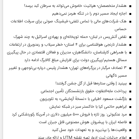
هشدار متخصصان؛ هپاتیت خاموش می‌تواند به سرطان کبد برسد!
اجازه ایجاد مسیر دوم را در تنگه هرمز نمی‌دهیم
هک شرکت‌های مالی با تماس تلفنی؛ فیشینگ صوتی برای سرقت اطلاعات
حساس
نقض آتش‌بس در لبنان؛ حمله توپخانه‌ای و پهپادی اسرائیل به چند شهرک
هشدار نارنجی هواشناسی برای ۴ استان؛ خطر سیلاب و رعدوبرق در ارتفاعات
با همراهی کارشناسان، دانشگاهیان، مدیران و فعالان اقتصادی در حال پیگیری
مسائل هستیم/پیگیری دولت برای افزایش مبلغ کالابرگ ادامه دارد
۳ تصادف مرگبار در بزرگراه‌های تهران؛ هشدار پلیس درباره بی‌توجهی و تغییر
مسیر ناگهانی
ببینید | وقتی ستاره‌ها قبل از گل جشن گرفتند!
پرداخت مابه‌التفاوت حقوق بازنشستگان تأمین اجتماعی
بازگشت مسعود اطیابی با «نسخهٔ آزمایشی» به تلویزیون
ابراهیم حاتمی کیا با خاکستر سبز در شبکه نمایش
مرد عنکبوتی: روز تازه با فروش ۵۰۰ میلیون دلاری در آمریکا رکوردشکنی کرد
فاصله ایران با پیشرو‌ان هوش مصنوعی قابل جبران است
واقعیت‌ها را بپذیرید و به تعهدات خود عمل کنید
اعلام جزئیات ثبت ادعا، تهیه نقشه UTM و ارائه مادر سند