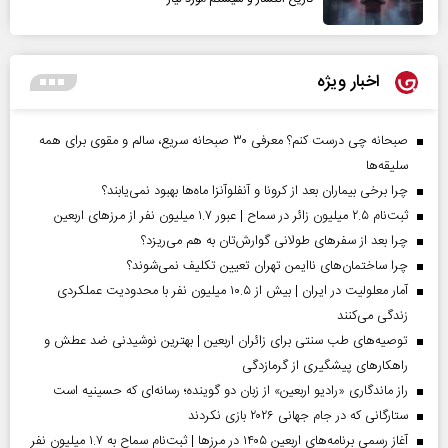
اخبار ویژه
صبحانه چی درست کنم؟ معرفی ۳۰ صبحانه سریع، سالم و مقوی برای همه
سلیقه‌ها
چرا برخی بیماران بعد از کرونا و آنفلوآنزا ماه‌ها بهبود نمی‌یابند؟
ثبت‌نام ۲.۵ میلیون زائر در سماح | عبور ۱.۷ میلیون نفر از مرز‌های اربعین
چرا بعد از سفرهای طولانی گوارش‌تان به هم می‌ریزد؟
چرا ساختمان‌های ناایمن تهران تعیین تکلیف نمی‌شوند؟
آمار معلولیت در ایران | بیش از ۱۰.۵ میلیون نفر با محدودیت عملکردی
زندگی می‌کنند
توصیه‌های طب سنتی برای زائران اربعین | بهترین نوشیدنی ضد عطش و
راهکارهای پیشگیری از گرمازدگی
راز ماندگاری «رادیو اربعین» از زبان دو گوینده؛ رسانه‌ای که حسینیه است
ستارگانی که در جام جهانی ۲۰۲۶ بازی نکردند
آغاز رسمی برنامه‌های اربعین ۱۴۰۵ در مرز‌ها | ثبت‌نام سماح به ۱.۷ میلیون نفر