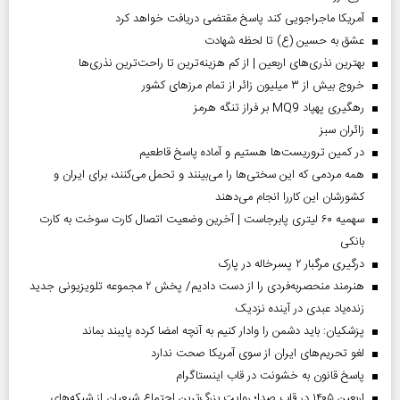
آمریکا ماجراجویی کند پاسخ مقتضی دریافت خواهد کرد
عشق به حسین (ع) تا لحظه شهادت
بهترین نذری‌های اربعین | از کم هزینه‌ترین تا راحت‌ترین نذری‌ها
خروج بیش از ۳ میلیون زائر از تمام مرز‌های کشور
رهگیری پهپاد MQ9 بر فراز تنگه هرمز
‌زائران سبز
در کمین تروریست‌ها هستیم و آماده پاسخ قاطعیم
همه مردمی که این سختی‌ها را می‌بینند و تحمل می‌کنند، برای ایران و
کشورشان این کاررا انجام می‌دهند
سهمیه ۶۰ لیتری پابرجاست | آخرین وضعیت اتصال کارت سوخت به کارت
بانکی
درگیری مرگبار ۲ پسرخاله در پارک
هنرمند منحصر‌به‌فردی را از دست دادیم/ پخش ۲ مجموعه تلویزیونی جدید
زنده‌یاد عبدی در آینده نزدیک
پزشکیان: باید دشمن را وادار کنیم به آنچه امضا کرده پایبند بماند
لغو تحریم‌های ایران از سوی آمریکا صحت ندارد
پاسخ قانون به خشونت در قاب اینستاگرام
اربعین ۱۴۰۵ در قاب صدا؛ روایت بزرگ‌ترین اجتماع شیعیان از شبکه‌های