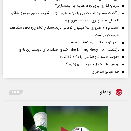
سرمایه‌گذاری برای رفاه؛ هزینه یا آینده‌سازی؟
بازگشت مسعود شصت‌چی با دردسر‌های تازه؛ از شایعه حضور در میز مذاکره
تا پایان فیلمبرداری «مرد سه‌هزارچهره»
استعلام وام ضروری ۷۵ میلیون تومانی بازنشستگان کشوری؛ نحوه مشاهده
نتیجه درخواست
اجیر کردن قاتل برای کشتن همسر!
بازگشت Black Flag Resynced خبری جذاب برای دوستداران بازی
معجزه، نقشه شوهرکشی را ناکام گذاشت
توصیه‌های هلال‌احمر برای روز‌های گرم
جام‌جهانی مهاجران
ویدئو