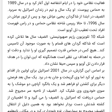
فعالیت نظامی خود را در ایام انتفاضه اول آغاز کرد و در سال 1989
به حماس پیوست. او یک سال و نیم در زندان اسرائیل به سربرد.
الضیف در ابتدا از شاگردان یحیی عیاش بود و پس از ترور عیاش در
سال 1996، تا حالا رییس شاخه نظامی حماس و در راس فهرست
افراد تحت تعقیب تل آویو است.
شبکه 10 تلویزیون رژیم صهیونیستی: الضیف سال ها تلاش کرده
است که شاکله گردان های قسام را به صورت موجود آن تاسیس
کند...هیچ کس در حماس قدرت تصمیم گیری او را ندارد و دقت او
در حمله به اهداف بی نظیر است همانگونه که این توان را در هدف
قرار دادن تل آویو و سپس حیفا نشان داد.
بر اساس این گزارش، در سال 2001 اسرائیل برای اولین بار اقدام
به ترور او کرد اما وی گریخت و جان به در برد. یک سال بعد فرصتی
دیگر برای کشتن او فراهم شد و یک بالگرد آپاچی دو موشک را به
سوی خودروی وی شلیک کرد. الضیف از ناحیه سر مجروح شد.
حماس دریافت که اسرائیل رد الضیف را می گیرد و تا اطمینان از
کشته شدنش دست بردار نخواهد بود به همین دلیل از انتقال
الضیف مجروح به بیمارستان غزه خودداری کرد و در مکانی نامعلوم