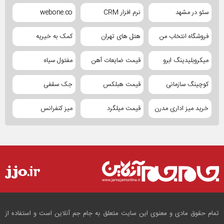
سئو در مشهد
نرم افزار CRM
webone.co
فروشگاه انتخاب من
هتل های تهران
کمک به خیریه
میکروبلیدینگ ابرو
قیمت ضایعات آهن
مفتول سیاه
کوچینگ سازمانی
قیمت هبلکس
جک سقفی
خرید میز اداری مدرن
قیمت میلگرد
میز کنفرانس
تمام حقوق مادی و معنوی این سایت متعلق به جام جم آنلاین است و استفاده از