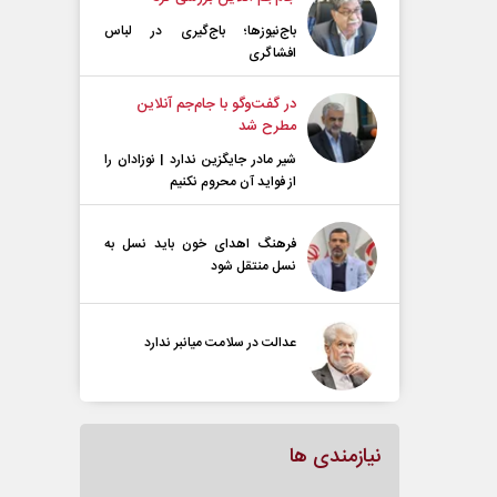
باج‌نیوزها؛ باج‌گیری در لباس
افشاگری
در گفت‌و‌گو با جام‌جم آنلاین
مطرح شد
شیر مادر جایگزین ندارد | نوزادان را
از فواید آن محروم نکنیم
فرهنگ اهدای خون باید نسل به
نسل منتقل شود
عدالت در سلامت میانبر ندارد
نیازمندی ها