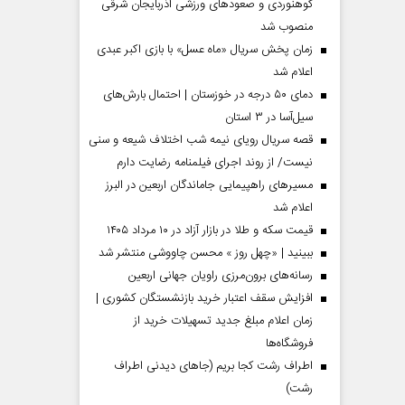
کوهنوردی و صعودهای ورزشی آذربایجان شرقی
منصوب شد
زمان پخش سریال «ماه عسل» با بازی اکبر عبدی
اعلام شد
دمای ۵۰ درجه در خوزستان | احتمال بارش‌های
سیل‌آسا در ۳ استان
قصه سریال رویای نیمه شب اختلاف شیعه و سنی
نیست/ از روند اجرای فیلمنامه رضایت دارم
مسیر‌های راهپیمایی جاماندگان اربعین در البرز
اعلام شد
قیمت سکه و طلا در بازار آزاد در ۱۰ مرداد ۱۴۰۵
مردادماه
صفحات نخست روزنامه ها‌ی‌سه‌شنبه ۶ مردادماه
صفحات
ببینید | «چهل روز » محسن چاووشی منتشر شد
رسانه‌های برون‌مرزی راویان جهانی اربعین
افزایش سقف اعتبار خرید بازنشستگان کشوری |
زمان اعلام مبلغ جدید تسهیلات خرید از
فروشگاه‌ها
اطراف رشت کجا بریم (جاهای دیدنی اطراف
رشت)