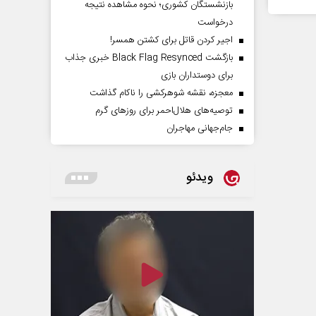
بازنشستگان کشوری؛ نحوه مشاهده نتیجه
درخواست
اجیر کردن قاتل برای کشتن همسر!
بازگشت Black Flag Resynced خبری جذاب
برای دوستداران بازی
معجزه، نقشه شوهرکشی را ناکام گذاشت
توصیه‌های هلال‌احمر برای روز‌های گرم
جام‌جهانی مهاجران
ویدئو