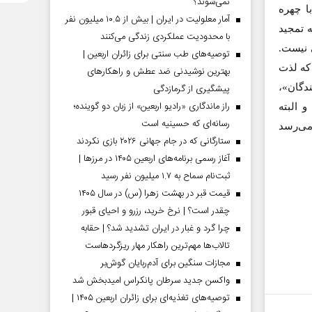
نمی‌شوند؟
ا چهره
آمار معلولیت در ایران | بیش از ۱۰.۵ میلیون نفر
ه تمجید
با محدودیت عملکردی زندگی می‌کنند
 نیست.
توصیه‌های طب سنتی برای زائران اربعین |
 که لذت
بهترین نوشیدنی ضد عطش و راهکارهای
ندگان»،
پیشگیری از گرمازدگی
راز ماندگاری «رادیو اربعین» از زبان دو گوینده؛
 البته
رسانه‌ای که حسینیه است
می‌رسد
ستارگانی که در جام جهانی ۲۰۲۶ بازی نکردند
آغاز رسمی برنامه‌های اربعین ۱۴۰۵ در مرز‌ها |
ثبت‌نام سماح به ۱.۷ میلیون نفر رسید
قیمت قبر در بهشت زهرا (س) در سال ۱۴۰۵
چقدر است؟ | نرخ خرید، رزرو و احیای قبور
چرا گرد و غبار در ایران تشدید شد؟ | حقابه
تالاب‌ها مهم‌ترین راهکار مهار ریزگردهاست
مجازات سنگین برای آدم‌ربایان گوش‌بر
واکسن جدید سرطان پانکراس امیدبخش شد
توصیه‌های تغذیه‌ای برای زائران اربعین ۱۴۰۵ |