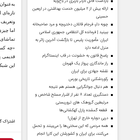
بازداشت قاتل کارگر باربری در باغ‌ویلا
به‌عنوا
ارائه بیش از ۲ میلیون خدمت بهداشتی در اربعین
تازه‌ای 
حسینی
وتعریف 
چوبه دار، فرجام قاتلان دختربچه و مرد صاحبخانه
اما چیزی
ببینید | فرمانده کل انتظامی جمهوری اسلامی
ایران­: مأموریت پلیس تا بازگشت آخرین زائر به
تماشای آ
منزل ادامه دارد
«چه کسی
پاسخ قانون به خشونت در قاب اینستاگرام
قدیمی پ
راز ماندگاری پرواز یک قهرمان
این شبکه
نقشه جهادی برای ایران
رکوردشکنی تاریخی بورس
هم دنبال جوانگرایی هستم هم نتیجه
دستگیری تعداد ۸ نفر از اشرار مسلح شاخص و
مرتبطین گروهک های تروریستی
قطعه گمشده پازل کهکشانی‌ها
دربی دوباره خارج از تهران!
اشتراک گذ
همه مردمی که این سختی‌ها را می‌بینند و تحمل
می‌کنند، برای ایران و کشورشان این کاررا انجام