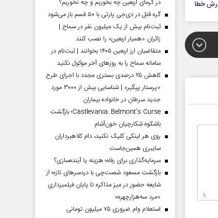
در گرمای اربعین چه بخوریم و چه نخوریم؟
رش خطا
گره قتل در دی‌جی پارتی با ۵۰ قسم باز می‌شود
ثبت‌نام بیش از یک میلیون نفر در سماح |
زائران «همیار اربعین» را نصب کنند
متقاضیان ارز اربعین ۱۴۰۵ بخوانند | ثبت‌نام در
سامانه سماح را به روز‌های آخر موکول نکنید
کاهش ۲۵ درصدی بستری مجدد با اجرای طرح
«پرستار پیگیر» | شناسایی بیش از ۳۰۰۰ مورد
جدید سرطان در خانواده بیماران
Castlevania: Belmont’s Curse؛ بازگشت
باشکوه شکارچیان خون‌آشام
روی هر لینکی کلیک نکنید، دام کلاهبرداران
سایبری همین‌جاست
سرمایه‌گذاری برای رفاه؛ هزینه یا آینده‌سازی؟
بازگشت مسعود شصت‌چی با دردسر‌های تازه؛ از
شایعه حضور در میز مذاکره تا پایان فیلمبرداری
«مرد سه‌هزارچهره»
استعلام وام ضروری ۷۵ میلیون تومانی