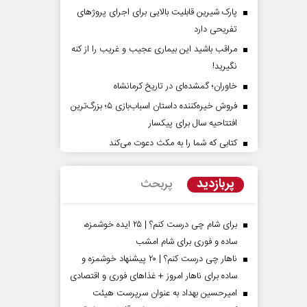
پارک شیرین قابلیت‌ بالایی برای اجرای پروژهای
تفریحی دارد
مراقب باشید این بیماری عجیب و غریب را از کنه
نگیرید!
خاوران؛ گمشده‌ای در تاریخ کرمانشاه
فروش خیره‌کننده داستان اسباب‌بازی ۵؛ بزرگ‌ترین
افتتاحیه سال برای پیکسار
کتابی که شما را به مکث دعوت می‌کند
پشت‌پرده تهدیدات کوتاه‏‌مدت و
اربعین نماد مقاومت
ادعا‌های خلاف واقع آمریکا
استکبار‌
پربازدید
پربحث
لیمی‌نمین - تحلیلگر مسائل سیاسی
رحمت‌الله نوروزی - عضو کمیسیو
مجلس
برای شام چی درست کنم؟ | ۲۵ ایده خوشمزه،
ساده و فوری برای شام امشب
ناهار چی درست کنم؟ | ۲۰ پیشنهاد خوشمزه و
ساده برای ناهار امروز + غذاهای فوری و اقتصادی
امیرحسین بهداد به عنوان سرپرست هیئت