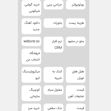
یوتوبروکرز
جراحی بینی
خرید گوشی
شیائومی
هزینه پست
بخورات
دانلود آهنگ
جدید
سئو در مشهد
نرم افزار
webone.co
CRM
فروشگاه
انتخاب من
هتل های
کمک به
میکروبلیدینگ
تهران
خیریه
ابرو
قیمت
مفتول سیاه
کوچینگ
ضایعات آهن
سازمانی
قیمت
جک سقفی
خرید میز