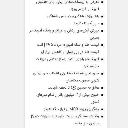
تعرض به زیرساخت‌های ایران، بنای هژمونی
آمریکا را فرو می‌ریزد
باج‌نیوزها؛ باج‌گیری در لباس افشاگری
سپر آمریکا نشوید
یورش آرش‌های ارتش به مراکز و پایگاه‌ آمریکا در
بحرین
قیمت طلا و سکه امروز ۱۱ مرداد ۱۴۰۵ | افت
قیمت طلا در بازار تهران با کاهش نرخ ارز
آمریکا ماجراجویی کند پاسخ مقتضی دریافت
خواهد کرد
نظرسنجی شبکه تماشا برای انتخاب سریال‌های
شرقی محبوب مخاطبان
عشق به حسین (ع) تا لحظه شهادت
خروج بیش از ۳ میلیون زائر از تمام مرز‌های
کشور
رهگیری پهپاد MQ9 بر فراز تنگه هرمز
واکنش سخنگوی وزارت خارجه به اظهارات دبیرکل
سازمان ملل متحد