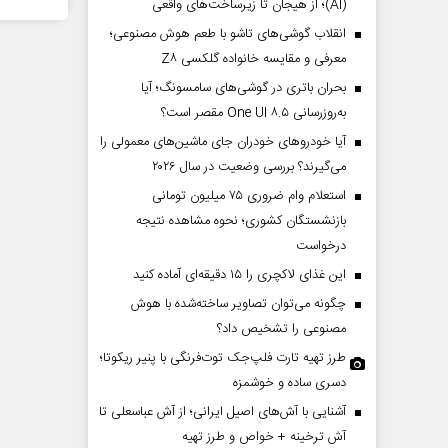
(AI)؛ از هیجان تا زیرساخت‌های واقعی
انقلاب گوشی‌های تاشو‌ با طعم هوش مصنوعی؛
معرفی و مقایسه خانواده گلکسی Z۸
بحران باتری در گوشی‌های سامسونگ؛ آیا
به‌روزرسانی One UI ۸.۵ مقصر است؟
آیا خودروهای خودران جای ماشین‌های معمولی را
می‌گیرند؟ بررسی وضعیت در سال ۲۰۲۶
استعلام وام ضروری ۷۵ میلیون تومانی
بازنشستگان کشوری؛ نحوه مشاهده نتیجه
درخواست
این غذای لاکچری را ۱۵ دقیقه‌ای آماده کنید
چگونه می‌توان تصاویر ساخته‌شده با هوش
مصنوعی را تشخیص داد؟
طرز تهیه تارت فلپ‌جک توت‌فرنگی با پنیر ریکوتا؛
دسری ساده و خوشمزه
آشنایی با آش‌های اصیل ایرانی؛ از آش عباسعلی تا
آش ترخینه + خواص و طرز تهیه