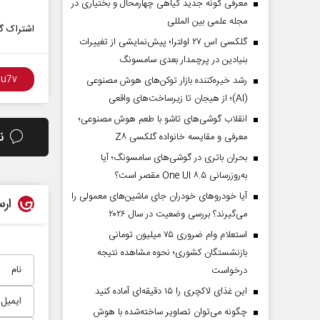
معرفی گونه جدید گیاهی چهارمحال و بختیاری در
مجله علمی بین المللی
اشتراک گذ
گلکسی اس ۲۷ اولترا؛ پیش‌نمایشی از تغییرات
بنیادین در پرچمدار بعدی سامسونگ
رشد خیره‌کننده بازار توکن‌های هوش مصنوعی
(AI)؛ از هیجان تا زیرساخت‌های واقعی
انقلاب گوشی‌های تاشو‌ با طعم هوش مصنوعی؛
ن
معرفی و مقایسه خانواده گلکسی Z۸
بحران باتری در گوشی‌های سامسونگ؛ آیا
به‌روزرسانی One UI ۸.۵ مقصر است؟
آیا خودروهای خودران جای ماشین‌های معمولی را
ارس
می‌گیرند؟ بررسی وضعیت در سال ۲۰۲۶
استعلام وام ضروری ۷۵ میلیون تومانی
بازنشستگان کشوری؛ نحوه مشاهده نتیجه
درخواست
این غذای لاکچری را ۱۵ دقیقه‌ای آماده کنید
چگونه می‌توان تصاویر ساخته‌شده با هوش