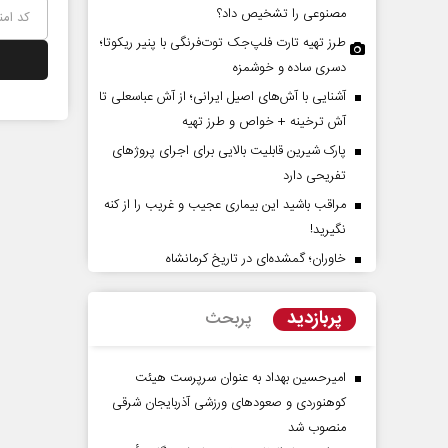
مصنوعی را تشخیص داد؟
طرز تهیه تارت فلپ‌جک توت‌فرنگی با پنیر ریکوتا؛
دسری ساده و خوشمزه
آشنایی با آش‌های اصیل ایرانی؛ از آش عباسعلی تا
آش ترخینه + خواص و طرز تهیه
پارک شیرین قابلیت‌ بالایی برای اجرای پروژهای
تفریحی دارد
مراقب باشید این بیماری عجیب و غریب را از کنه
؛ ده ویژگی و چهار
نقش جنگ آمریکا و ایران بر تغییر
نگیرید!
موازنه قدرت در خاورمیانه
خاوران؛ گمشده‌ای در تاریخ کرمانشاه
رفیعی - پژوهشگر
داوود منظور - رئیس سابق سازمان برنامه و
حجت‌
بودجه کشور
پژوه
پربازدید
پربحث
امیرحسین بهداد به عنوان سرپرست هیئت
کوهنوردی و صعودهای ورزشی آذربایجان شرقی
منصوب شد