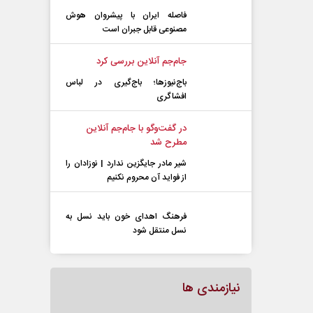
فاصله ایران با پیشرو‌ان هوش
مصنوعی قابل جبران است
جام‌جم آنلاین بررسی کرد
باج‌نیوزها؛ باج‌گیری در لباس
افشاگری
در گفت‌و‌گو با جام‌جم آنلاین
مطرح شد
شیر مادر جایگزین ندارد | نوزادان را
از فواید آن محروم نکنیم
فرهنگ اهدای خون باید نسل به
نسل منتقل شود
نیازمندی ها