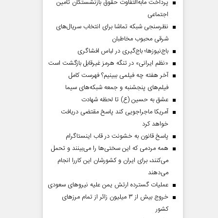
پرداخت مابه‌التفاوت حقوق بازنشستگان تأمین
اجتماعی
نظرسنجی شبکه تماشا برای انتخاب سریال‌های
شرقی محبوب مخاطبان
باج‌نیوزها؛ باج‌گیری در لباس افشاگری
«نظم ایرانی» در تنگه هرمز غیرقابل بازگشت است
آخر هفته چه فیلمی ببینیم؟ فهرست کامل
فیلم‌های پنجشنبه و جمعه شبکه‌های سیما
عشق به حسین (ع) تا لحظه شهادت
آمریکا ماجراجویی کند پاسخ مقتضی دریافت
خواهد کرد
دماه
صفحات نخست‌روزنامه ها‌ی پنجشنبه‌۸ مردادماه
صفحات 
پاسخ قانون به خشونت در قاب اینستاگرام
همه مردمی که این سختی‌ها را می‌بینند و تحمل
می‌کنند، برای ایران و کشورشان این کاررا انجام
می‌دهند
عملیات گسترده ارتش یمن علیه نیروهای سعودی
خروج بیش از ۳ میلیون زائر از تمام مرز‌های
کشور