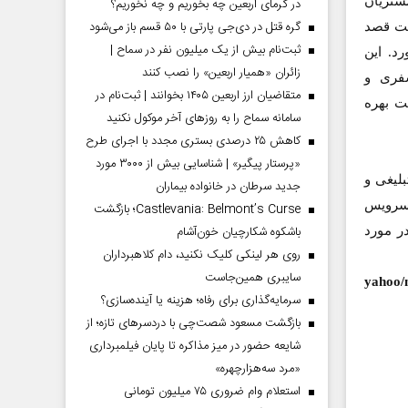
شتریان
در گرمای اربعین چه بخوریم و چه نخوریم؟
گره قتل در دی‌جی پارتی با ۵۰ قسم باز می‌شود
فت قصد
ثبت‌نام بیش از یک میلیون نفر در سماح |
د. این
زائران «همیار اربعین» را نصب کنند
فری و
متقاضیان ارز اربعین ۱۴۰۵ بخوانند | ثبت‌نام در
یکروسافت بهره
سامانه سماح را به روز‌های آخر موکول نکنید
کاهش ۲۵ درصدی بستری مجدد با اجرای طرح
«پرستار پیگیر» | شناسایی بیش از ۳۰۰۰ مورد
لیغی و
جدید سرطان در خانواده بیماران
 سرویس
Castlevania: Belmont’s Curse؛ بازگشت
باشکوه شکارچیان خون‌آشام
ر مورد
روی هر لینکی کلیک نکنید، دام کلاهبرداران
سایبری همین‌جاست
سرمایه‌گذاری برای رفاه؛ هزینه یا آینده‌سازی؟
بازگشت مسعود شصت‌چی با دردسر‌های تازه؛ از
شایعه حضور در میز مذاکره تا پایان فیلمبرداری
«مرد سه‌هزارچهره»
استعلام وام ضروری ۷۵ میلیون تومانی