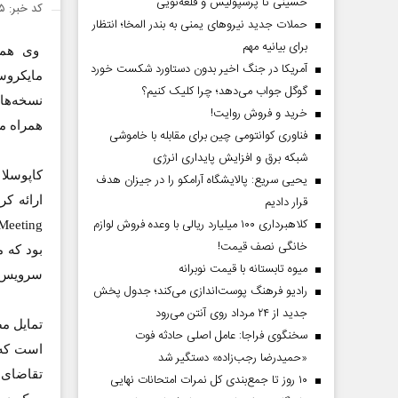
حسینی تا پرسپولیس و قلعه‌نویی
کد خبر: ۲۱۵۷۵۵
حملات جدید نیروهای یمنی به بندر المخا؛ انتظار
برای بیانیه مهم
وی همچ
آمریکا در جنگ اخیر بدون دستاورد شکست خورد
مایکروس
گوگل جواب می‌دهد؛ چرا کلیک کنیم؟
نسخه‌های
خرید و فروش روایت!
همراه مجهز به Windows Mobile بهره می‌بر
فناوری کوانتومی چین برای مقابله با خاموشی
شبکه برق و افزایش پایداری انرژی
کاپوسلا
یحیی سریع: پالایشگاه آرامکو را در جیزان هدف
قرار دادیم
کلاهبرداری ۱۰۰ میلیارد ریالی با وعده فروش لوازم
خانگی نصف قیمت!
بود که م
میوه تابستانه با قیمت نوبرانه
سرویس Exchange and SharePoint دسترس
رادیو فرهنگ پوست‌اندازی می‌کند؛ جدول پخش
جدید از ۲۴ مرداد روی آنتن می‌رود
تمایل مض
سخنگوی فراجا: عامل اصلی حادثه فوت
است که ا
«حمیدرضا رجب‌زاده» دستگیر شد
تقاضای ف
۱۰ روز تا جمع‌بندی کل نمرات امتحانات نهایی