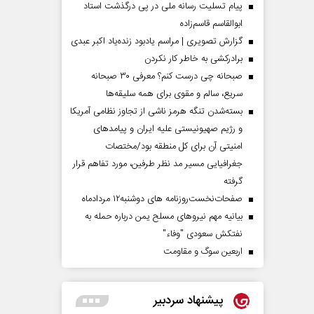
پیام تسلیت رسانه ملی در پی درگذشت استاد
ابوالقاسم قاسم‌زاده
گزارش تصویری | مراسم یادبود زنده‌یاد اکبر عبدی
برادرکشی به خاطر کار نکردن
صبحانه چی درست کنم؟ معرفی ۳۰ صبحانه
سریع، سالم و مقوی برای همه سلیقه‌ها
بسته‌شدن تنگه هرمز ناشی از تجاوز نظامی آمریکا
و رژیم صهیونیستی علیه ایران و پیامد‌های
امنیتی آن برای کل منطقه بود/مختصات
جغرافیایی مسیر مد نظر طرفین، مورد تفاهم قرار
گرفته
صفحات‌نخست‌روزنامه ها‌ی دوشنبه‌۱۲ مردادماه
بیانیه مهم نیروهای مسلح یمن درباره حمله به
نفتکش سعودی "وفاء"
اربعین سوگ و مقاومت
پیشنهاد سردبیر