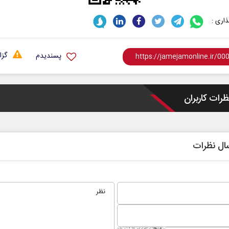
اری :
گزا
پسندیدم
ظرات کاربران
ال نظرات