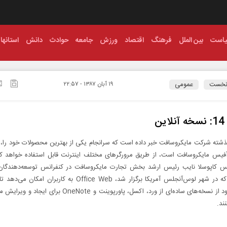
است
بین الملل
فرهنگ
اقتصاد
ورزش
جامعه
حوادث
دانش
استانها
نخست
عمومی
۱۹ آبان ۱۳۸۷ - ۲۲:۵۷
ن
گذشته شرکت مایکروسافت خبر داده است که سرانجام یکی از بهترین محصولات خود را،
فیس مایکروسافت است، از طریق مرورگرهای مختلف اینترنت قابل استفاده خواهد کرد.
س کاپوسلا نایب رئیس ارشد بخش تجارت مایکروسافت در کنفرانس توسعه‌دهندگان 
اینترنت، که در شهر لوس‌آنجلس آمریکا برگزار شد، Office Web به کاربران ا
مرورگر خود از نسخه‌های ساده‌ای از ورد، اکسل، پاورپوینت و OneNote بر
ند.