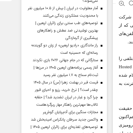
نمی‌شوند؟
آمار معلولیت در ایران | بیش از ۱۰.۵ میلیون نفر
با محدودیت عملکردی زندگی می‌کنند
" شرکت
توصیه‌های طب سنتی برای زائران اربعین |
 که از
بهترین نوشیدنی ضد عطش و راهکارهای
لفن‌های
پیشگیری از گرمازدگی
راز ماندگاری «رادیو اربعین» از زبان دو گوینده؛
رسانه‌ای که حسینیه است
لفی را
ستارگانی که در جام جهانی ۲۰۲۶ بازی نکردند
Hosted Exchan،
آغاز رسمی برنامه‌های اربعین ۱۴۰۵ در مرز‌ها |
ثبت‌نام سماح به ۱.۷ میلیون نفر رسید
ی اعلام شده
قیمت قبر در بهشت زهرا (س) در سال ۱۴۰۵
ترنت به
چقدر است؟ | نرخ خرید، رزرو و احیای قبور
چرا گرد و غبار در ایران تشدید شد؟ | حقابه
تالاب‌ها مهم‌ترین راهکار مهار ریزگردهاست
ن حقیقت
مجازات سنگین برای آدم‌ربایان گوش‌بر
م‌اکنون
واکسن جدید سرطان پانکراس امیدبخش شد
 رومیزی
توصیه‌های تغذیه‌ای برای زائران اربعین ۱۴۰۵ |