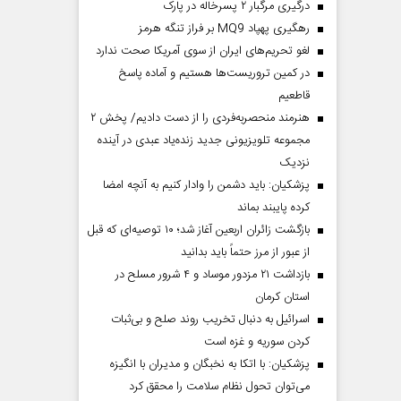
درگیری مرگبار ۲ پسرخاله در پارک
رهگیری پهپاد MQ9 بر فراز تنگه هرمز
لغو تحریم‌های ایران از سوی آمریکا صحت ندارد
در کمین تروریست‌ها هستیم و آماده پاسخ
قاطعیم
هنرمند منحصر‌به‌فردی را از دست دادیم/ پخش ۲
مجموعه تلویزیونی جدید زنده‌یاد عبدی در آینده
نزدیک
پزشکیان: باید دشمن را وادار کنیم به آنچه امضا
کرده پایبند بماند
بازگشت زائران اربعین آغاز شد؛ ۱۰ توصیه‌ای که قبل
از عبور از مرز حتماً باید بدانید
بازداشت ۲۱ مزدور موساد و ۴ شرور مسلح در
استان کرمان
اسرائیل به دنبال تخریب روند صلح و بی‌ثبات
کردن سوریه و غزه است
پزشکیان: با اتکا به نخبگان و مدیران با انگیزه
می‌توان تحول نظام سلامت را محقق کرد