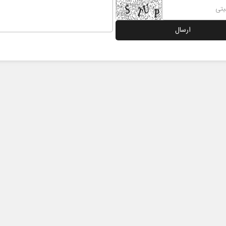
هویت ایرانی _ اسلامی در مکتب
غروب خورشید نبوت،
امام شهید
امت
عیسی‌نیا
الاسلام دکتر حمید احمدی - نویسنده و
شگر