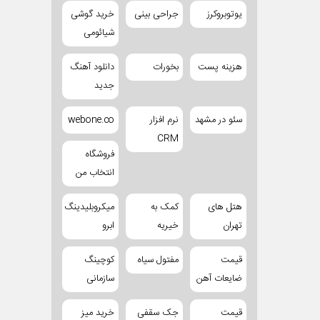
یوتوبروکرز
جراحی بینی
خرید گوشی
شیائومی
هزینه پست
بخورات
دانلود آهنگ
جدید
سئو در مشهد
نرم افزار
webone.co
CRM
فروشگاه
انتخاب من
هتل های
کمک به
میکروبلیدینگ
تهران
خیریه
ابرو
قیمت
مفتول سیاه
کوچینگ
ضایعات آهن
سازمانی
قیمت
جک سقفی
خرید میز