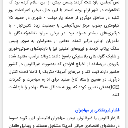
لس‌آنجلس بازداشت کردند.پلیس پیش از این اعلام کرده بود که
تظاهرات در شهر آرام بوده است. با این حال، برخی اعتراضات روز
شنبه در مناطق دیگری از جمله پارامونت - شهری در حدود ۲۵
کیلومتری جنوب مرکز لس‌آنجلس با جمعیت زیاد لاتین‌تبار - با
درگیری‌های بیشتر همراه بود. در برخی موارد تظاهرکنندگان با
مأموران ایالتی درگیر شدند. بعضی از معترضان به سوی پلیس
سنگ پرتاب کردند و نیروهای امنیتی نیز با نارنجک‎های صوتی-نوری
و شلیک گلوله‌های پلاستیکی پاسخ دادند.دونالد ترامپ متعهد شده
رکوردی بی‌سابقه‌ از اخراج افرادی که به‌صورت غیرقانونی در کشور
حضور دارند ثبت کند و مرزهای آمریکا-مکزیک را کاملا تحت کنترل
درآورد. در همین راستا، کاخ سفید برای اداره مهاجرت و گمرکات
(ICE)هدفی تعیین کرده که روزانه حداقل ۳۰۰۰ مهاجر را بازداشت
کنند.
فشار غیرعقلانی بر مهاجران
فارغ‎از قانونی یا غیرقانونی بودن مهاجران لاتین‎تبار، این گروه عموما
در بخش‎های اقتصادی حیاتی آمریکا مشغول هستند و به‎دلیل فقدان