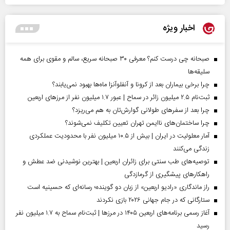
اخبار ویژه
صبحانه چی درست کنم؟ معرفی ۳۰ صبحانه سریع، سالم و مقوی برای همه
سلیقه‌ها
چرا برخی بیماران بعد از کرونا و آنفلوآنزا ماه‌ها بهبود نمی‌یابند؟
ثبت‌نام ۲.۵ میلیون زائر در سماح | عبور ۱.۷ میلیون نفر از مرز‌های اربعین
چرا بعد از سفرهای طولانی گوارش‌تان به هم می‌ریزد؟
چرا ساختمان‌های ناایمن تهران تعیین تکلیف نمی‌شوند؟
آمار معلولیت در ایران | بیش از ۱۰.۵ میلیون نفر با محدودیت عملکردی
زندگی می‌کنند
توصیه‌های طب سنتی برای زائران اربعین | بهترین نوشیدنی ضد عطش و
راهکارهای پیشگیری از گرمازدگی
راز ماندگاری «رادیو اربعین» از زبان دو گوینده؛ رسانه‌ای که حسینیه است
ستارگانی که در جام جهانی ۲۰۲۶ بازی نکردند
آغاز رسمی برنامه‌های اربعین ۱۴۰۵ در مرز‌ها | ثبت‌نام سماح به ۱.۷ میلیون نفر
رسید