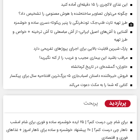
این غذای لاکچری را ۱۵ دقیقه‌ای آماده کنید
چگونه می‌توان تصاویر ساخته‌شده با هوش مصنوعی را تشخیص داد؟
طرز تهیه تارت فلپ‌جک توت‌فرنگی با پنیر ریکوتا؛ دسری ساده و خوشمزه
آشنایی با آش‌های اصیل ایرانی؛ از آش عباسعلی تا آش ترخینه + خواص و
طرز تهیه
پارک شیرین قابلیت‌ بالایی برای اجرای پروژهای تفریحی دارد
مراقب باشید این بیماری عجیب و غریب را از کنه نگیرید!
خاوران؛ گمشده‌ای در تاریخ کرمانشاه
فروش خیره‌کننده داستان اسباب‌بازی ۵؛ بزرگ‌ترین افتتاحیه سال برای پیکسار
کتابی که شما را به مکث دعوت می‌کند
پربازدید
پربحث
برای شام چی درست کنم؟ | ۲۵ ایده خوشمزه، ساده و فوری برای شام امشب
ناهار چی درست کنم؟ | ۲۰ پیشنهاد خوشمزه و ساده برای ناهار امروز + غذاهای
فوری و اقتصادی