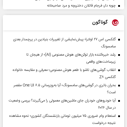
چوبه دار، فرجام قاتلان دختربچه و مرد صاحبخانه
گوناگون
گلکسی اس ۲۷ اولترا؛ پیش‌نمایشی از تغییرات بنیادین در پرچمدار بعدی
سامسونگ
رشد خیره‌کننده بازار توکن‌های هوش مصنوعی (AI)؛ از هیجان تا
زیرساخت‌های واقعی
انقلاب گوشی‌های تاشو‌ با طعم هوش مصنوعی؛ معرفی و مقایسه خانواده
گلکسی Z۸
بحران باتری در گوشی‌های سامسونگ؛ آیا به‌روزرسانی One UI ۸.۵ مقصر
است؟
آیا خودروهای خودران جای ماشین‌های معمولی را می‌گیرند؟ بررسی وضعیت
در سال ۲۰۲۶
استعلام وام ضروری ۷۵ میلیون تومانی بازنشستگان کشوری؛ نحوه مشاهده
نتیجه درخواست