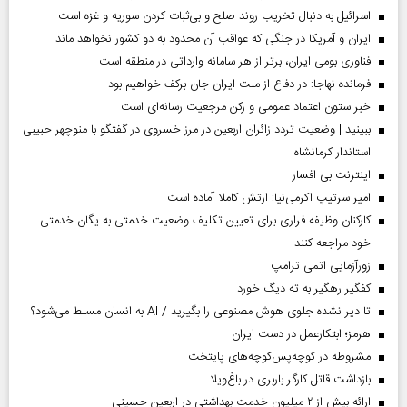
اسرائیل به دنبال تخریب روند صلح و بی‌ثبات کردن سوریه و غزه است
ایران و آمریکا در جنگی که عواقب آن محدود به دو کشور نخواهد ماند
فناوری بومی ایران، برتر از هر سامانه وارداتی در منطقه است
فرمانده نهاجا: در دفاع از ملت ایران جان برکف خواهیم بود
خبر ستون اعتماد عمومی و رکن مرجعیت رسانه‌ای است
ببینید | وضعیت تردد زائران اربعین در مرز خسروی در گفتگو با منوچهر حبیبی
استاندار کرمانشاه
اینترنت بی افسار
امیر سرتیپ اکرمی‌نیا: ارتش کاملا آماده است
کارکنان وظیفه فراری برای تعیین تکلیف وضعیت خدمتی به یگان خدمتی
خود مراجعه کنند
زورآزمایی اتمی ترامپ
کفگیر رهگیر به ته دیگ خورد
تا دیر نشده جلوی هوش مصنوعی را بگیرید / AI به انسان مسلط می‌شود؟
هرمز؛ ابتکارعمل در دست ایران
مشروطه در کوچه‌پس‌کوچه‌های پایتخت
بازداشت قاتل کارگر باربری در باغ‌ویلا
ارائه بیش از ۲ میلیون خدمت بهداشتی در اربعین حسینی