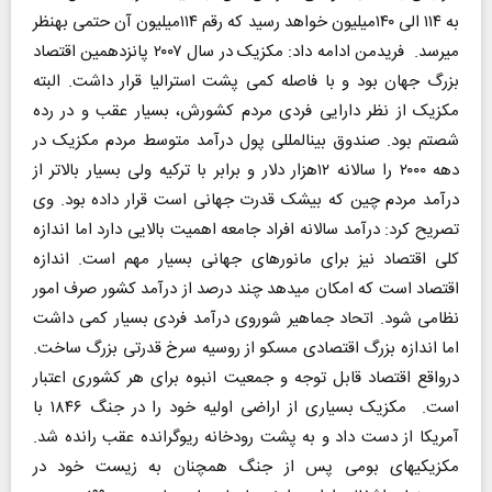
به ۱۱۴ الی ۱۴۰میلیون خواهد رسید که رقم ۱۱۴میلیون آن حتمی به‎نظر
می‎رسد.‌ فریدمن ادامه داد: مکزیک در سال ۲۰۰۷ پانزدهمین اقتصاد
بزرگ جهان بود و با فاصله کمی پشت استرالیا قرار داشت. البته
مکزیک از نظر دارایی فردی مردم کشورش، بسیار عقب و در رده
شصتم بود‌. صندوق بین‎المللی پول درآمد متوسط مردم مکزیک در
دهه ۲۰۰۰ را سالانه ۱۲هزار دلار و برابر با ترکیه ولی بسیار بالاتر از
درآمد مردم چین که بی‎شک قدرت جهانی است قرار داده بود. وی
تصریح کرد: درآمد سالانه افراد جامعه اهمیت بالایی دارد اما اندازه
کلی اقتصاد نیز برای مانورهای جهانی بسیار مهم است. اندازه
اقتصاد است که امکان می‎دهد چند درصد از درآمد کشور صرف امور
نظامی شود. اتحاد جماهیر شوروی درآمد فردی بسیار کمی داشت
اما اندازه بزرگ اقتصادی مسکو از روسیه سرخ قدرتی بزرگ ساخت.
درواقع اقتصاد قابل توجه و جمعیت انبوه برای هر کشوری اعتبار
است. مکزیک بسیاری از اراضی اولیه خود را در جنگ ۱۸۴۶ با
آمریکا از دست داد و به پشت رودخانه ریوگرانده عقب رانده شد.
مکزیکی‎های بومی پس از جنگ همچنان به زیست خود در