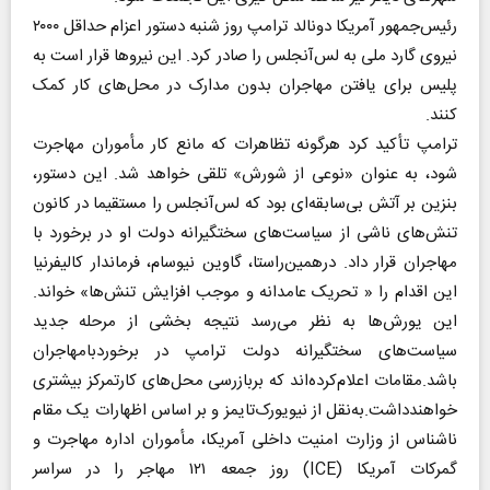
رئیس‌جمهور آمریکا دونالد ترامپ روز شنبه دستور اعزام حداقل ۲۰۰۰
نیروی گارد ملی به لس‌آنجلس را صادر کرد. این نیروها قرار است به
پلیس برای یافتن مهاجران بدون مدارک در محل‌های کار کمک
کنند‌.
ترامپ تأکید کرد هرگونه تظاهرات که مانع کار مأموران مهاجرت
شود، به‌ عنوان «نوعی از شورش» تلقی خواهد شد. این دستور،
بنزین بر آتش بی‌سابقه‌ای بود که لس‌آنجلس را مستقیما در کانون
تنش‌های ناشی از سیاست‌های سختگیرانه دولت او در برخورد با
مهاجران قرار داد. درهمین‌‎راستا، گاوین نیوسام، فرماندار کالیفرنیا
این اقدام را « تحریک عامدانه و موجب افزایش تنش‌ها» خواند.
این یورش‌ها به نظر می‌رسد نتیجه بخشی از مرحله جدید
سیاست‌های سختگیرانه دولت ترامپ در برخوردبامهاجران
باشد.مقامات اعلام‌کرده‌اند که بربازرسی محل‌های کارتمرکز بیشتری
خواهندداشت.به‌‎نقل از نیویورک‌تایمز و بر اساس اظهارات یک مقام
ناشناس از وزارت امنیت داخلی آمریکا، مأموران اداره مهاجرت و
گمرکات آمریکا (ICE) روز جمعه ۱۲۱ مهاجر را در سراسر