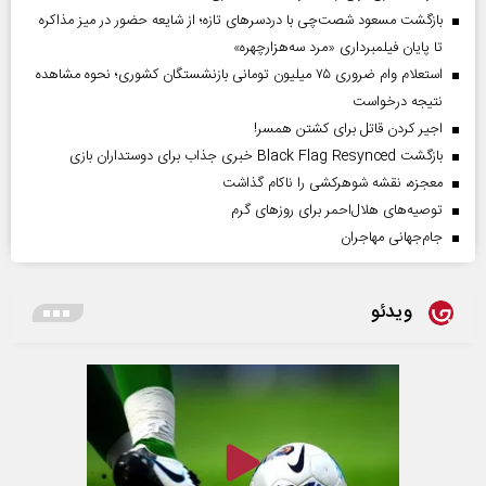
بازگشت مسعود شصت‌چی با دردسر‌های تازه؛ از شایعه حضور در میز مذاکره
تا پایان فیلمبرداری «مرد سه‌هزارچهره»
استعلام وام ضروری ۷۵ میلیون تومانی بازنشستگان کشوری؛ نحوه مشاهده
نتیجه درخواست
اجیر کردن قاتل برای کشتن همسر!
بازگشت Black Flag Resynced خبری جذاب برای دوستداران بازی
معجزه، نقشه شوهرکشی را ناکام گذاشت
توصیه‌های هلال‌احمر برای روز‌های گرم
جام‌جهانی مهاجران
ویدئو