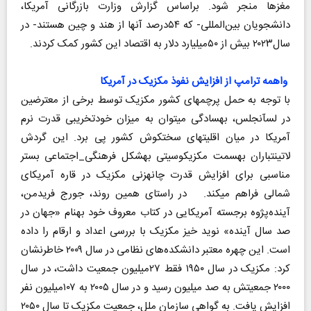
مغزها منجر شود. براساس گزارش وزارت بازرگانی آمریکا،
دانشجویان بین‌المللی- که ۵۴درصد آنها از هند و چین هستند- در
سال۲۰۲۳ بیش از ۵۰میلیارد دلار به اقتصاد این کشور کمک کردند.
واهمه ترامپ از افزایش نفوذ مکزیک در آمریکا
با توجه به حمل پرچم‎های کشور مکزیک توسط برخی از معترضین
در لس‎آنجلس، به‎سادگی می‎توان به میزان خودتخریبی قدرت نرم
آمریکا در میان اقلیت‎های سختکوش کشور پی ‎برد. این گردش
لاتین‎تباران به‎سمت مکزیکو‎سیتی به‎شکل فرهنگی_اجتماعی بستر
مناسبی برای افزایش قدرت چانه‎زنی مکزیک در قاره آمریکای
شمالی فراهم می‎کند. در راستای همین روند، جورج فریدمن،
آینده‌پژوه برجسته آمریکایی در کتاب معروف خود به‎نام «جهان در
صد سال آینده» نوید خیز مکزیک با بررسی اعداد و ارقام را داده
است. این چهره معتبر دانشکده‌های نظامی در سال ۲۰۰۹ خاطرنشان
کرد: ‌مکزیک در سال ۱۹۵۰ فقط ۲۷میلیون جمعیت داشت، در سال
۲۰۰۰ جمعیتش به صد میلیون رسید و در سال ۲۰۰۵ به ۱۰۷میلیون نفر
افزایش یافت. به‎ گواهی سازمان ‎ملل، جمعیت مکزیک تا سال ۲۰۵۰