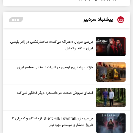
پیشنهاد سردبیر
بررسی سریال «اعتراف می‌کنم»؛ ساختارشکنی در ژانر پلیسی
ایران + نقد و تحلیل
بازتاب پیاده‌روی اربعین در ادبیات داستانی معاصر ایران
امضای سروش صحت در «استخر» دیگر غافلگیر نمی‌کند
بررسی بازی Silent Hill: Townfall؛ از داستان و گیم‌پلی تا
تاریخ انتشار و سیستم مورد نیاز