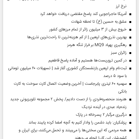
نرخ ارز
آمریکا ماجراجویی کند پاسخ مقتضی دریافت خواهد کرد
عشق به حسین (ع) تا لحظه شهادت
خروج بیش از ۳ میلیون زائر از تمام مرز‌های کشور
بهترین نذری‌های اربعین | از کم هزینه‌ترین تا راحت‌ترین نذری‌ها
رهگیری پهپاد MQ9 بر فراز تنگه هرمز
‌زائران سبز
در کمین تروریست‌ها هستیم و آماده پاسخ قاطعیم
ثبت‌نام وام اربعین بازنشستگان کشوری آغاز شد | تسهیلات ۲۰ میلیون تومانی
با سود ۵ درصد
سهمیه ۶۰ لیتری پابرجاست | آخرین وضعیت اتصال کارت سوخت به کارت
بانکی
هنرمند منحصر‌به‌فردی را از دست دادیم/ پخش ۲ مجموعه تلویزیونی جدید
زنده‌یاد عبدی در آینده نزدیک
درگیری مرگبار ۲ پسرخاله در پارک
پزشکیان: باید دشمن را وادار کنیم به آنچه امضا کرده پایبند بماند
همه مردمی که این سختی‌ها را می‌بینند و تحمل می‌کنند، برای ایران و
کشورشان این کاررا انجام می‌دهند