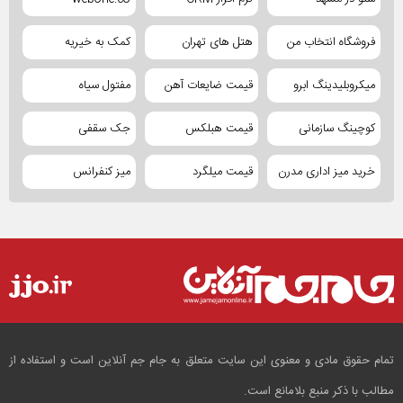
فروشگاه انتخاب من
هتل های تهران
کمک به خیریه
میکروبلیدینگ ابرو
قیمت ضایعات آهن
مفتول سیاه
کوچینگ سازمانی
قیمت هبلکس
جک سقفی
خرید میز اداری مدرن
قیمت میلگرد
میز کنفرانس
تمام حقوق مادی و معنوی این سایت متعلق به جام جم آنلاین است و استفاده از
مطالب با ذکر منبع بلامانع است.