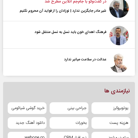
در گفت‌و‌گو با جام‌جم آنلاین مطرح شد
شیر مادر جایگزین ندارد | نوزادان را از فواید آن محروم نکنیم
فرهنگ اهدای خون باید نسل به نسل منتقل شود
عدالت در سلامت میانبر ندارد
نیازمندی ها
یوتوبروکرز
جراحی بینی
خرید گوشی شیائومی
هزینه پست
بخورات
دانلود آهنگ جدید
سئو در مشهد
نرم افزار CRM
webone.co