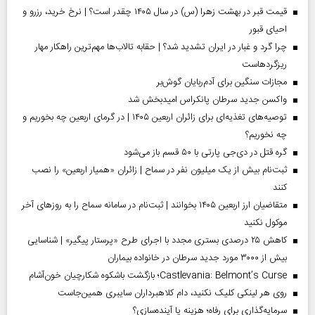
قیمت قبر در بهشت زهرا (س) در سال ۱۴۰۵ چقدر است؟ | نرخ خرید، رزرو و
احیای قبور
چرا گرد و غبار در ایران تشدید شد؟ | حقابه تالاب‌ها مهم‌ترین راهکار مهار
ریزگردهاست
مجازات سنگین برای آدم‌ربایان گوش‌بر
واکسن جدید سرطان پانکراس امیدبخش شد
توصیه‌های تغذیه‌ای برای زائران اربعین ۱۴۰۵ | در گرمای اربعین چه بخوریم و
چه نخوریم؟
گره قتل در دی‌جی پارتی با ۵۰ قسم باز می‌شود
ثبت‌نام بیش از یک میلیون نفر در سماح | زائران «همیار اربعین» را نصب
کنند
متقاضیان ارز اربعین ۱۴۰۵ بخوانند | ثبت‌نام در سامانه سماح را به روز‌های آخر
موکول نکنید
کاهش ۲۵ درصدی بستری مجدد با اجرای طرح «پرستار پیگیر» | شناسایی
بیش از ۳۰۰۰ مورد جدید سرطان در خانواده بیماران
Castlevania: Belmont’s Curse؛ بازگشت باشکوه شکارچیان خون‌آشام
روی هر لینکی کلیک نکنید، دام کلاهبرداران سایبری همین‌جاست
سرمایه‌گذاری برای رفاه؛ هزینه یا آینده‌سازی؟