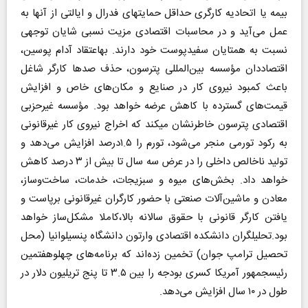
بیمه یا اتحادیه کارگری حداقل حمایت‎های فدرال و ایالتی از آنها به
عمل می‌آید و در محاسبات اقتصادی مزیت ‎نسبی شایان توجهی
نسبت به همتایان سفیدپوست خود دارند. به‎اعتقاد آدام پوسین،
اقتصاددان مؤسسه بین‌المللی پترسون، حذف صدها کارگر شاغل
باعث کمبود نیروی کار در صنایع و مکان‌های خاص و افزایش
قیمت‌های گسترده با کاهش عرضه خواهد بود. مؤسسه غیرحزبی
اقتصادی پترسون خاطرنشان می‎کند که اخراج نیروی کار غیرقانونی
به رکود تورمی منجر می‌شود، تورم را ۱.۵درصد افزایش می‌دهد و
تولید ناخالص داخلی را در عرض سه سال تا بیش از ۳ درصد کاهش
خواهد ‌داد. بخش‌های میوه و سبزیجات، خدمات، ساخت‌وساز،
معادن و ماشین‌آلات صنعتی با حضور کارگران غیرقانونی برپاست و
یافتن کارگر قانونی با حقوق سالانه بالا،کاملا مشکل‌ساز خواهد
بود.تحلیلگران دانشکده اقتصادی وارتون دانشگاه پنسیلوانیا (محل
تحصیل ترامپ جوان) تخمین زده‌اند که برنامه‌های چهل‎وهفتمین
رئیس‎جمهور آمریکا کسری بودجه را بین ۳.۵ تا پنج تریلیون دلار در
طول در ۱۰ سال افزایش می‌دهد.