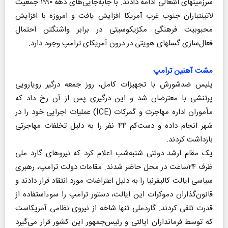
سرزمین‎های اشغالی ادامه دادند. با جابه‌جایی‌های دهه ۱۹۹۰ جمعیت
لاتین‎تباران جنوب غرب آمریکا افزایش یافت و امروزه با افزایش
محبوبیت فرهنگی مکزیکوسیتی در برابر واشنگتن احتمال
فعال‌سازی گسل‎های هویتی در درون آمریکای ترامپ وجود دارد.
مشت آهنین ترامپ
پلیس ضدشورش با تجهیزات کامل، روز جمعه درگیر رویارویی
پرتنشی با معترضان شد و این درگیری پس از آن رخ داد که
مأموران اداره مهاجرت و گمرکات (ICE) عملیات اجرایی خود را در
شهر انجام داده و دست‌کم ۴۴ نفر را به دلیل تخلفات مهاجرتی
بازداشت کردند.
یک مقام ارشد دولتی شنبه‌شب اعلام کرد که نیروهای گارد ملی
ظرف ۲۴ساعت در محل حاضر شدند. مقامات دولت ترامپ، رهبری
سیاسی ایالت کالیفرنیا را به دلیل اعتراضات مورد انتقاد قرار دادند و
قانون‌گذاران دموکرات این ایالت، دستور ترامپ را سوء‌استفاده از
قدرت تلقی کردند. گاردملی تنها شاخه از نیروی نظامی آمریکاست
که توسط فرمانداران ایالتی و رئیس‌جمهور این کشور قرار می‌گیرد