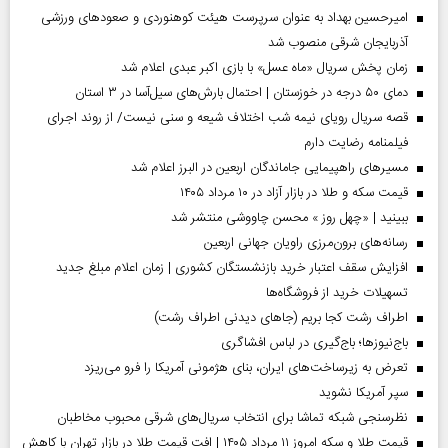
امیرحسین بهداد به عنوان سرپرست هیئت کوهنوردی و صعودهای ورزشی
آذربایجان شرقی منصوب شد
زمان پخش سریال «ماه عسل» با بازی اکبر عبدی اعلام شد
دمای ۵۰ درجه در خوزستان | احتمال بارش‌های سیل‌آسا در ۳ استان
قصه سریال رویای نیمه شب اختلاف شیعه و سنی نیست/ از روند اجرای
فیلمنامه رضایت دارم
مسیر‌های راهپیمایی جاماندگان اربعین در البرز اعلام شد
قیمت سکه و طلا در بازار آزاد در ۱۰ مرداد ۱۴۰۵
ببینید | «چهل روز » محسن چاووشی منتشر شد
رسانه‌های برون‌مرزی راویان جهانی اربعین
افزایش سقف اعتبار خرید بازنشستگان کشوری | زمان اعلام مبلغ جدید
تسهیلات خرید از فروشگاه‌ها
اطراف رشت کجا بریم (جاهای دیدنی اطراف رشت)
باج‌نیوزها؛ باج‌گیری در لباس افشاگری
تعرض به زیرساخت‌های ایران، بنای هژمونی آمریکا را فرو می‌ریزد
سپر آمریکا نشوید
نظرسنجی شبکه تماشا برای انتخاب سریال‌های شرقی محبوب مخاطبان
قیمت طلا و سکه امروز ۱۱ مرداد ۱۴۰۵ | افت قیمت طلا در بازار تهران با کاهش