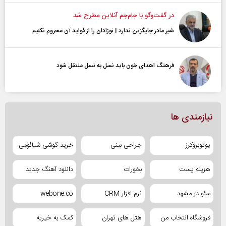
در گفت‌و‌گو با جام‌جم آنلاین مطرح شد
شیر مادر جایگزین ندارد | نوزادان را از فواید آن محروم نکنیم
فرهنگ اهدای خون باید نسل به نسل منتقل شود
نیازمندی ها
یوتوبروکرز
جراحی بینی
خرید گوشی شیائومی
هزینه پست
بخورات
دانلود آهنگ جدید
سئو در مشهد
نرم افزار CRM
webone.co
فروشگاه انتخاب من
هتل های تهران
کمک به خیریه