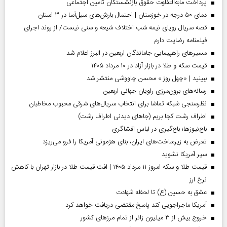
پرداخت مابه‌التفاوت حقوق بازنشستگان تأمین اجتماعی
دمای ۵۰ درجه در خوزستان | احتمال بارش‌های سیل‌آسا در ۳ استان
قصه سریال رویای نیمه شب اختلاف شیعه و سنی نیست/ از روند اجرای
فیلمنامه رضایت دارم
مسیر‌های راهپیمایی جاماندگان اربعین در البرز اعلام شد
قیمت سکه و طلا در بازار آزاد در ۱۰ مرداد ۱۴۰۵
ببینید | «چهل روز » محسن چاووشی منتشر شد
رسانه‌های برون‌مرزی راویان جهانی اربعین
نظرسنجی شبکه تماشا برای انتخاب سریال‌های شرقی محبوب مخاطبان
اطراف رشت کجا بریم (جاهای دیدنی اطراف رشت)
باج‌نیوزها؛ باج‌گیری در لباس افشاگری
تعرض به زیرساخت‌های ایران، بنای هژمونی آمریکا را فرو می‌ریزد
سپر آمریکا نشوید
قیمت طلا و سکه امروز ۱۱ مرداد ۱۴۰۵ | افت قیمت طلا در بازار تهران با کاهش
نرخ ارز
عشق به حسین (ع) تا لحظه شهادت
آمریکا ماجراجویی کند پاسخ مقتضی دریافت خواهد کرد
خروج بیش از ۳ میلیون زائر از تمام مرز‌های کشور