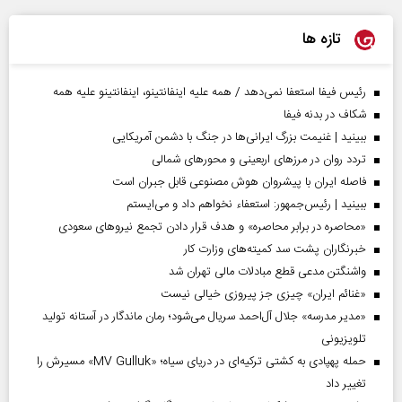
تازه ها
رئیس فیفا استعفا نمی‌دهد / همه علیه اینفانتینو، اینفانتینو علیه همه
شکاف در بدنه فیفا
ببینید | غنیمت بزرگ ایرانی‌ها در جنگ با دشمن آمریکایی
تردد روان در مرزهای اربعینی و محورهای شمالی
فاصله ایران با پیشرو‌ان هوش مصنوعی قابل جبران است
ببینید | رئیس‌جمهور: استعفاء نخواهم داد و می‌ایستم
«محاصره در برابر محاصره» و هدف قرار دادن تجمع نیروهای سعودی
خبرنگاران پشت سد کمیته‌های وزارت کار
واشنگتن مدعی قطع مبادلات مالی تهران شد
«غنائم ایران» چیزی جز پیروزی خیالی نیست
«مدیر مدرسه» جلال آل‌احمد سریال می‌شود؛ رمان ماندگار در آستانه تولید
تلویزیونی
حمله پهپادی به کشتی ترکیه‌ای در دریای سیاه؛ «MV Gulluk» مسیرش را
تغییر داد