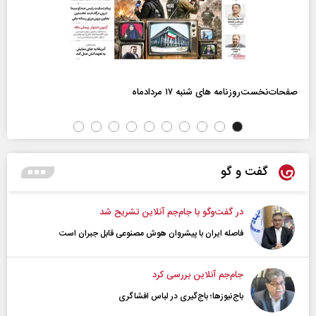
صفحات‌نخست‌روزنامه ها‌ی شنبه ۱۷ مردادماه
گفت و گو
در گفت‌و‌گو با جام‌جم آنلاین تشریح شد
فاصله ایران با پیشرو‌ان هوش مصنوعی قابل جبران است
جام‌جم آنلاین بررسی کرد
باج‌نیوزها؛ باج‌گیری در لباس افشاگری