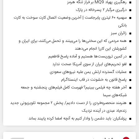
رهگیری پهپاد MQ9 بر فراز تنگه هرمز
درگیری مرگبار ۲ پسرخاله در پارک
سهمیه ۶۰ لیتری پابرجاست | آخرین وضعیت اتصال کارت سوخت به کارت
بانکی
‌زائران سبز
همه مردمی که این سختی‌ها را می‌بینند و تحمل می‌کنند، برای ایران و
کشورشان این کاررا انجام می‌دهند
در کمین تروریست‌ها هستیم و آماده پاسخ قاطعیم
لغو تحریم‌های ایران از سوی آمریکا صحت ندارد
عملیات گسترده ارتش یمن علیه نیروهای سعودی
پاسخ قانون به خشونت در قاب اینستاگرام
آخر هفته چه فیلمی ببینیم؟ فهرست کامل فیلم‌های پنجشنبه و جمعه
شبکه‌های سیما
هنرمند منحصر‌به‌فردی را از دست دادیم/ پخش ۲ مجموعه تلویزیونی جدید
زنده‌یاد عبدی در آینده نزدیک
پزشکیان: باید دشمن را وادار کنیم به آنچه امضا کرده پایبند بماند