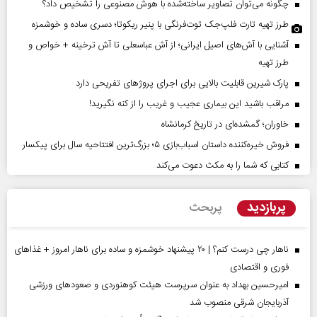
چگونه می‌توان تصاویر ساخته‌شده با هوش مصنوعی را تشخیص داد؟
طرز تهیه تارت فلپ‌جک توت‌فرنگی با پنیر ریکوتا؛ دسری ساده و خوشمزه
آشنایی با آش‌های اصیل ایرانی؛ از آش عباسعلی تا آش ترخینه + خواص و
طرز تهیه
پارک شیرین قابلیت‌ بالایی برای اجرای پروژهای تفریحی دارد
مراقب باشید این بیماری عجیب و غریب را از کنه نگیرید!
خاوران؛ گمشده‌ای در تاریخ کرمانشاه
فروش خیره‌کننده داستان اسباب‌بازی ۵؛ بزرگ‌ترین افتتاحیه سال برای پیکسار
کتابی که شما را به مکث دعوت می‌کند
پربازدید
پربحث
ناهار چی درست کنم؟ | ۲۰ پیشنهاد خوشمزه و ساده برای ناهار امروز + غذاهای
فوری و اقتصادی
امیرحسین بهداد به عنوان سرپرست هیئت کوهنوردی و صعودهای ورزشی
آذربایجان شرقی منصوب شد