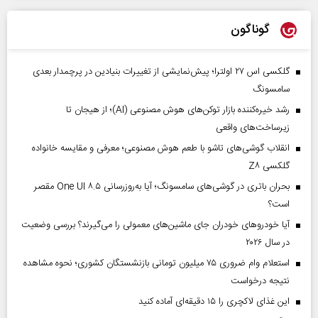
گوناگون
گلکسی اس ۲۷ اولترا؛ پیش‌نمایشی از تغییرات بنیادین در پرچمدار بعدی
سامسونگ
رشد خیره‌کننده بازار توکن‌های هوش مصنوعی (AI)؛ از هیجان تا
زیرساخت‌های واقعی
انقلاب گوشی‌های تاشو‌ با طعم هوش مصنوعی؛ معرفی و مقایسه خانواده
گلکسی Z۸
بحران باتری در گوشی‌های سامسونگ؛ آیا به‌روزرسانی One UI ۸.۵ مقصر
است؟
آیا خودروهای خودران جای ماشین‌های معمولی را می‌گیرند؟ بررسی وضعیت
در سال ۲۰۲۶
استعلام وام ضروری ۷۵ میلیون تومانی بازنشستگان کشوری؛ نحوه مشاهده
نتیجه درخواست
این غذای لاکچری را ۱۵ دقیقه‌ای آماده کنید