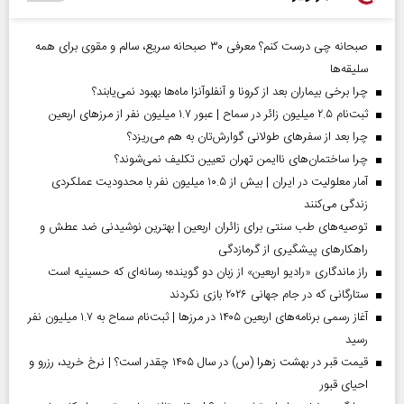
صبحانه چی درست کنم؟ معرفی ۳۰ صبحانه سریع، سالم و مقوی برای همه
سلیقه‌ها
چرا برخی بیماران بعد از کرونا و آنفلوآنزا ماه‌ها بهبود نمی‌یابند؟
ثبت‌نام ۲.۵ میلیون زائر در سماح | عبور ۱.۷ میلیون نفر از مرز‌های اربعین
چرا بعد از سفرهای طولانی گوارش‌تان به هم می‌ریزد؟
چرا ساختمان‌های ناایمن تهران تعیین تکلیف نمی‌شوند؟
آمار معلولیت در ایران | بیش از ۱۰.۵ میلیون نفر با محدودیت عملکردی
زندگی می‌کنند
توصیه‌های طب سنتی برای زائران اربعین | بهترین نوشیدنی ضد عطش و
راهکارهای پیشگیری از گرمازدگی
راز ماندگاری «رادیو اربعین» از زبان دو گوینده؛ رسانه‌ای که حسینیه است
ستارگانی که در جام جهانی ۲۰۲۶ بازی نکردند
آغاز رسمی برنامه‌های اربعین ۱۴۰۵ در مرز‌ها | ثبت‌نام سماح به ۱.۷ میلیون نفر
رسید
قیمت قبر در بهشت زهرا (س) در سال ۱۴۰۵ چقدر است؟ | نرخ خرید، رزرو و
احیای قبور