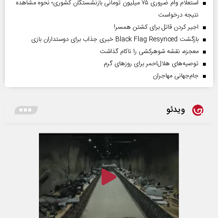
استعلام وام ضروری ۷۵ میلیون تومانی بازنشستگان کشوری؛ نحوه مشاهده
نتیجه درخواست
اجیر کردن قاتل برای کشتن همسر!
بازگشت Black Flag Resynced خبری جذاب برای دوستداران بازی
معجزه، نقشه شوهرکشی را ناکام گذاشت
توصیه‌های هلال‌احمر برای روز‌های گرم
جام‌جهانی مهاجران
ویدئو