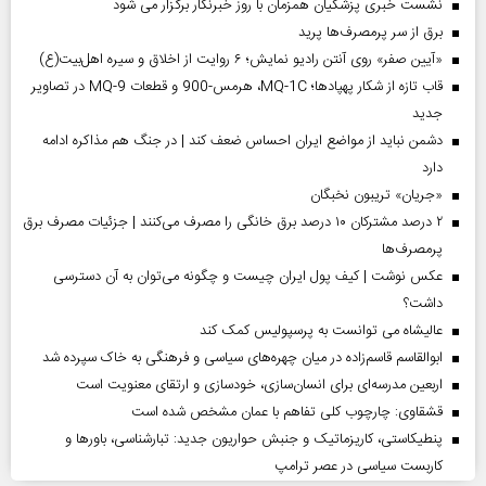
نشست خبری پزشکیان همزمان با روز خبرنگار برگزار می شود
برق از سر پرمصرف‌ها پرید
«آیین صفر» روی آنتن رادیو نمایش؛ ۶ روایت از اخلاق و سیره اهل‌بیت(ع)
قاب تازه از شکار پهپادها؛ MQ-1C، هرمس-900 و قطعات MQ-9 در تصاویر
جدید
دشمن نباید از مواضع ایران احساس ضعف کند | در جنگ هم مذاکره ادامه
دارد
«جریان» تریبون نخبگان
۲ درصد مشترکان ۱۰ درصد برق خانگی را مصرف می‌کنند | جزئیات مصرف برق
پرمصرف‌ها
عکس نوشت | کیف پول ایران چیست و چگونه می‌توان به آن دسترسی
داشت؟
عالیشاه می توانست به پرسپولیس کمک کند
ابوالقاسم قاسم‌زاده در میان چهره‌های سیاسی و فرهنگی به خاک سپرده شد
اربعین مدرسه‌ای برای انسان‌سازی، خودسازی و ارتقای معنویت است
قشقاوی: چارچوب کلی تفاهم با عمان مشخص شده است
پنطیکاستی، کاریزماتیک و جنبش حواریون جدید: تبارشناسی، باور‌ها و
کاربست سیاسی در عصر ترامپ