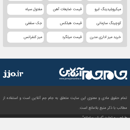
میکروبلیدینگ ابرو
قیمت ضایعات آهن
مفتول سیاه
کوچینگ سازمانی
قیمت هبلکس
جک سقفی
خرید میز اداری مدرن
قیمت میلگرد
میز کنفرانس
تمام حقوق مادی و معنوی این سایت متعلق به جام جم آنلاین است و استفاده از
مطالب با ذکر منبع بلامانع است.
طراحی و تولید
"ایران سامانه"