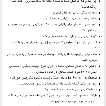
چرا گرد و غبار در ایران تشدید شد؟ | حقابه تالاب‌ها مهم‌ترین راهکار مهار
ریزگردهاست
مجازات سنگین برای آدم‌ربایان گوش‌بر
واکسن جدید سرطان پانکراس امیدبخش شد
توصیه‌های تغذیه‌ای برای زائران اربعین ۱۴۰۵ | در گرمای اربعین چه بخوریم و
چه نخوریم؟
گره قتل در دی‌جی پارتی با ۵۰ قسم باز می‌شود
ثبت‌نام بیش از یک میلیون نفر در سماح | زائران «همیار اربعین» را نصب
کنند
متقاضیان ارز اربعین ۱۴۰۵ بخوانند | ثبت‌نام در سامانه سماح را به روز‌های آخر
موکول نکنید
کاهش ۲۵ درصدی بستری مجدد با اجرای طرح «پرستار پیگیر» | شناسایی
بیش از ۳۰۰۰ مورد جدید سرطان در خانواده بیماران
Castlevania: Belmont’s Curse؛ بازگشت باشکوه شکارچیان خون‌آشام
روی هر لینکی کلیک نکنید، دام کلاهبرداران سایبری همین‌جاست
سرمایه‌گذاری برای رفاه؛ هزینه یا آینده‌سازی؟
بازگشت مسعود شصت‌چی با دردسر‌های تازه؛ از شایعه حضور در میز مذاکره
تا پایان فیلمبرداری «مرد سه‌هزارچهره»