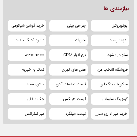
نیازمندی ها
یوتوبروکرز
جراحی بینی
خرید گوشی شیائومی
هزینه پست
بخورات
دانلود آهنگ جدید
سئو در مشهد
نرم افزار CRM
webone.co
فروشگاه انتخاب من
هتل های تهران
کمک به خیریه
میکروبلیدینگ ابرو
قیمت ضایعات آهن
مفتول سیاه
کوچینگ سازمانی
قیمت هبلکس
جک سقفی
خرید میز اداری مدرن
قیمت میلگرد
میز کنفرانس