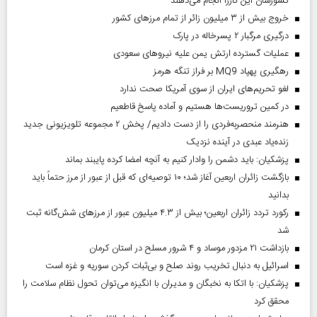
کشورشان این کاررا انجام می‌دهند
خروج بیش از ۳ میلیون زائر از تمام مرز‌های کشور
درگیری مرگبار ۲ پسرخاله در پارک
عملیات گسترده ارتش یمن علیه نیروهای سعودی
رهگیری پهپاد MQ9 بر فراز تنگه هرمز
لغو تحریم‌های ایران از سوی آمریکا صحت ندارد
در کمین تروریست‌ها هستیم و آماده پاسخ قاطعیم
هنرمند منحصر‌به‌فردی را از دست دادیم/ پخش ۲ مجموعه تلویزیونی جدید
زنده‌یاد عبدی در آینده نزدیک
پزشکیان: باید دشمن را وادار کنیم به آنچه امضا کرده پایبند بماند
بازگشت زائران اربعین آغاز شد؛ ۱۰ توصیه‌ای که قبل از عبور از مرز حتماً باید
بدانید
رکورد تردد زائران اربعین؛ بیش از ۴.۳ میلیون عبور از مرزهای شش‌گانه ثبت
شد
بازداشت ۲۱ مزدور موساد و ۴ شرور مسلح در استان کرمان
اسرائیل به دنبال تخریب روند صلح و بی‌ثبات کردن سوریه و غزه است
پزشکیان: با اتکا به نخبگان و مدیران با انگیزه می‌توان تحول نظام سلامت را
محقق کرد