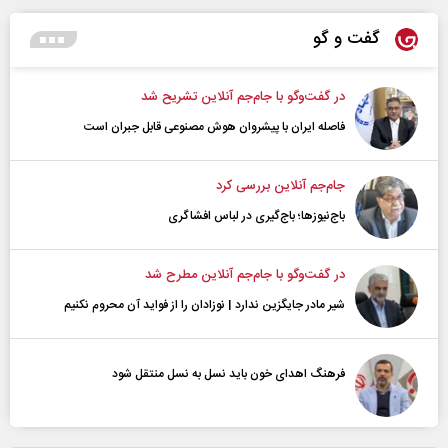
گفت و گو
در گفت‌و‌گو با جام‌جم آنلاین تشریح شد
فاصله ایران با پیشرو‌ان هوش مصنوعی قابل جبران است
جام‌جم آنلاین بررسی کرد
باج‌نیوزها؛ باج‌گیری در لباس افشاگری
در گفت‌و‌گو با جام‌جم آنلاین مطرح شد
شیر مادر جایگزین ندارد | نوزادان را از فواید آن محروم نکنیم
فرهنگ اهدای خون باید نسل به نسل منتقل شود