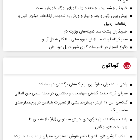
می‌یابد
خبرنگار چشم بیدار جامعه و زبان گویای روزگار خویش است
پیش بینی رگبار و رعد و برق و وزش باد شدیددر ارتفاعات مرکزی البرز و
ارتفاعات اردبیل
خبرنگاران پشت سد کمیته‌های وزارت کار
سفر کوتاه فرمانده سازمان تروریستی سنتکام به تل آویو
وقوع انفجار در تاسیسات گازی شهر جبیل عربستان
گوناگون
راهی ساده برای جلوگیری از چک‌های برگشتی در معاملات
معرفی گونه جدید گیاهی چهارمحال و بختیاری در مجله علمی بین المللی
گلکسی اس ۲۷ اولترا؛ پیش‌نمایشی از تغییرات بنیادین در پرچمدار بعدی
سامسونگ
رشد خیره‌کننده بازار توکن‌های هوش مصنوعی (AI)؛ از هیجان تا
زیرساخت‌های واقعی
انقلاب گوشی‌های تاشو‌ با طعم هوش مصنوعی؛ معرفی و مقایسه خانواده