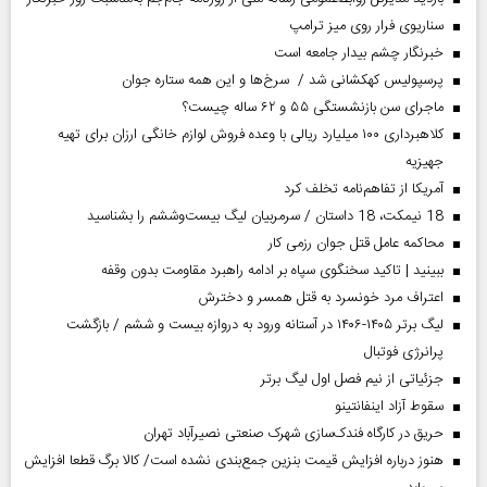
سناریوی فرار روی میز ترامپ
خبرنگار چشم بیدار جامعه است
پرسپولیس کهکشانی شد / سرخ‌ها و این همه ستاره جوان
ماجرای سن بازنشستگی ۵۵ و ۶۲ ساله چیست؟
کلاهبرداری ۱۰۰ میلیارد ریالی با وعده فروش لوازم خانگی ارزان برای تهیه
جهیزیه
آمریکا از تفاهم‌نامه تخلف کرد
18 نیمکت، 18 داستان / سرمربیان لیگ بیست‌وششم را بشناسید
محاکمه عامل قتل جوان رزمی کار
ببینید | تاکید سخنگوی سپاه بر ادامه راهبرد مقاومت بدون وقفه
اعتراف مرد خونسرد به قتل همسر و دخترش
لیگ برتر ۱۴۰۵-۱۴۰۶ در آستانه ورود به دروازه بیست و ششم / بازگشت
پرانرژی فوتبال
جزئیاتی از نیم فصل اول لیگ برتر
سقوط آزاد اینفانتینو
حریق در کارگاه فندک‌سازی شهرک صنعتی نصیرآباد تهران
هنوز درباره افزایش قیمت بنزین جمع‌بندی نشده است/ کالا برگ قطعا افزایش