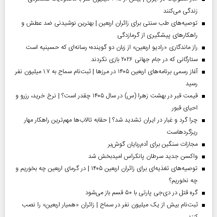
زندگی می‌کنند
توصیه‌های طب سنتی برای زائران اربعین | بهترین نوشیدنی ضد عطش و
راهکارهای پیشگیری از گرمازدگی
راز ماندگاری «رادیو اربعین» از زبان دو گوینده؛ رسانه‌ای که حسینیه است
ستارگانی که در جام جهانی ۲۰۲۶ بازی نکردند
آغاز رسمی برنامه‌های اربعین ۱۴۰۵ در مرز‌ها | ثبت‌نام سماح به ۱.۷ میلیون نفر
رسید
قیمت قبر در بهشت زهرا (س) در سال ۱۴۰۵ چقدر است؟ | نرخ خرید، رزرو و
احیای قبور
چرا گرد و غبار در ایران تشدید شد؟ | حقابه تالاب‌ها مهم‌ترین راهکار مهار
ریزگردهاست
مجازات سنگین برای آدم‌ربایان گوش‌بر
واکسن جدید سرطان پانکراس امیدبخش شد
توصیه‌های تغذیه‌ای برای زائران اربعین ۱۴۰۵ | در گرمای اربعین چه بخوریم و
چه نخوریم؟
گره قتل در دی‌جی پارتی با ۵۰ قسم باز می‌شود
ثبت‌نام بیش از یک میلیون نفر در سماح | زائران «همیار اربعین» را نصب
کنند