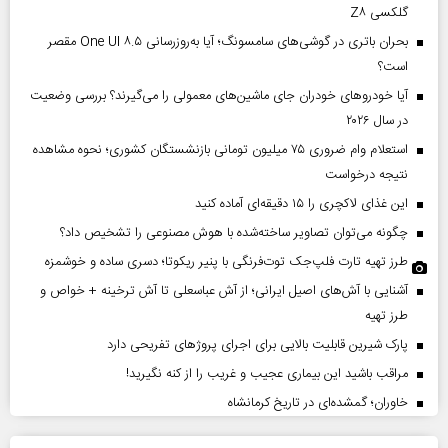
گلکسی Z۸
بحران باتری در گوشی‌های سامسونگ؛ آیا به‌روزرسانی One UI ۸.۵ مقصر
است؟
آیا خودروهای خودران جای ماشین‌های معمولی را می‌گیرند؟ بررسی وضعیت
در سال ۲۰۲۶
استعلام وام ضروری ۷۵ میلیون تومانی بازنشستگان کشوری؛ نحوه مشاهده
نتیجه درخواست
این غذای لاکچری را ۱۵ دقیقه‌ای آماده کنید
چگونه می‌توان تصاویر ساخته‌شده با هوش مصنوعی را تشخیص داد؟
طرز تهیه تارت فلپ‌جک توت‌فرنگی با پنیر ریکوتا؛ دسری ساده و خوشمزه
آشنایی با آش‌های اصیل ایرانی؛ از آش عباسعلی تا آش ترخینه + خواص و
طرز تهیه
پارک شیرین قابلیت‌ بالایی برای اجرای پروژهای تفریحی دارد
مراقب باشید این بیماری عجیب و غریب را از کنه نگیرید!
خاوران؛ گمشده‌ای در تاریخ کرمانشاه