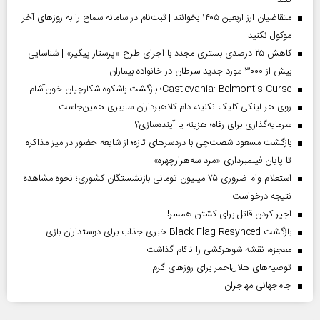
متقاضیان ارز اربعین ۱۴۰۵ بخوانند | ثبت‌نام در سامانه سماح را به روز‌های آخر
موکول نکنید
کاهش ۲۵ درصدی بستری مجدد با اجرای طرح «پرستار پیگیر» | شناسایی
بیش از ۳۰۰۰ مورد جدید سرطان در خانواده بیماران
Castlevania: Belmont’s Curse؛ بازگشت باشکوه شکارچیان خون‌آشام
روی هر لینکی کلیک نکنید، دام کلاهبرداران سایبری همین‌جاست
سرمایه‌گذاری برای رفاه؛ هزینه یا آینده‌سازی؟
بازگشت مسعود شصت‌چی با دردسر‌های تازه؛ از شایعه حضور در میز مذاکره
تا پایان فیلمبرداری «مرد سه‌هزارچهره»
استعلام وام ضروری ۷۵ میلیون تومانی بازنشستگان کشوری؛ نحوه مشاهده
نتیجه درخواست
اجیر کردن قاتل برای کشتن همسر!
بازگشت Black Flag Resynced خبری جذاب برای دوستداران بازی
معجزه، نقشه شوهرکشی را ناکام گذاشت
توصیه‌های هلال‌احمر برای روز‌های گرم
جام‌جهانی مهاجران