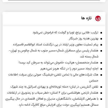
تازه ها
ترکیب طلایی برنج، لوبیا و گوشت که فراموش نمی‌شود
بهترین هدیه روز خبرنگار
پیام تسلیت معاون وزیر ارشاد در پی درگذشت استاد ابوالقاسم قاسم‌زاده
هشدار پلیس برای مسافران شمال؛ مسیر جنوب به شمال چالوس و تهران–
شمال بسته شد
هشدار متخصصان؛ هپاتیت خاموش می‌تواند به سرطان کبد برسد!
اجازه ایجاد مسیر دوم را در تنگه هرمز نمی‌دهیم
هک شرکت‌های مالی با تماس تلفنی؛ فیشینگ صوتی برای سرقت اطلاعات
حساس
نقض آتش‌بس در لبنان؛ حمله توپخانه‌ای و پهپادی اسرائیل به چند شهرک
هشدار نارنجی هواشناسی برای ۴ استان؛ خطر سیلاب و رعدوبرق در ارتفاعات
با همراهی کارشناسان، دانشگاهیان، مدیران و فعالان اقتصادی در حال پیگیری
مسائل هستیم/پیگیری دولت برای افزایش مبلغ کالابرگ ادامه دارد