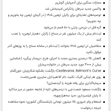
مجازات سنگین برای آدم‌ربایان گوش‌بر
واکسن جدید سرطان پانکراس امیدبخش شد
توصیه‌های تغذیه‌ای برای زائران اربعین ۱۴۰۵ | در گرمای اربعین چه بخوریم و
چه نخوریم؟
گره قتل در دی‌جی پارتی با ۵۰ قسم باز می‌شود
ثبت‌نام بیش از یک میلیون نفر در سماح | زائران «همیار اربعین» را نصب
کنند
متقاضیان ارز اربعین ۱۴۰۵ بخوانند | ثبت‌نام در سامانه سماح را به روز‌های آخر
موکول نکنید
کاهش ۲۵ درصدی بستری مجدد با اجرای طرح «پرستار پیگیر» | شناسایی
بیش از ۳۰۰۰ مورد جدید سرطان در خانواده بیماران
Castlevania: Belmont’s Curse؛ بازگشت باشکوه شکارچیان خون‌آشام
روی هر لینکی کلیک نکنید، دام کلاهبرداران سایبری همین‌جاست
سرمایه‌گذاری برای رفاه؛ هزینه یا آینده‌سازی؟
بازگشت مسعود شصت‌چی با دردسر‌های تازه؛ از شایعه حضور در میز مذاکره
تا پایان فیلمبرداری «مرد سه‌هزارچهره»
استعلام وام ضروری ۷۵ میلیون تومانی بازنشستگان کشوری؛ نحوه مشاهده
نتیجه درخواست