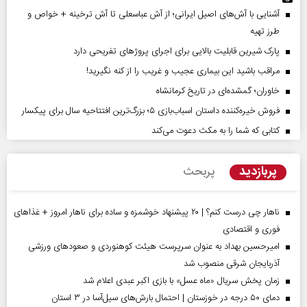
آشنایی با آش‌های اصیل ایرانی؛ از آش عباسعلی تا آش ترخینه + خواص و
طرز تهیه
پارک شیرین قابلیت‌ بالایی برای اجرای پروژهای تفریحی دارد
مراقب باشید این بیماری عجیب و غریب را از کنه نگیرید!
خاوران؛ گمشده‌ای در تاریخ کرمانشاه
فروش خیره‌کننده داستان اسباب‌بازی ۵؛ بزرگ‌ترین افتتاحیه سال برای پیکسار
کتابی که شما را به مکث دعوت می‌کند
پربازدید
پربحث
ناهار چی درست کنم؟ | ۲۰ پیشنهاد خوشمزه و ساده برای ناهار امروز + غذاهای
فوری و اقتصادی
امیرحسین بهداد به عنوان سرپرست هیئت کوهنوردی و صعودهای ورزشی
آذربایجان شرقی منصوب شد
زمان پخش سریال «ماه عسل» با بازی اکبر عبدی اعلام شد
دمای ۵۰ درجه در خوزستان | احتمال بارش‌های سیل‌آسا در ۳ استان