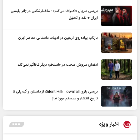
بررسی سریال «اعتراف می‌کنم»؛ ساختارشکنی در ژانر پلیسی
ایران + نقد و تحلیل
بازتاب پیاده‌روی اربعین در ادبیات داستانی معاصر ایران
امضای سروش صحت در «استخر» دیگر غافلگیر نمی‌کند
بررسی بازی Silent Hill: Townfall؛ از داستان و گیم‌پلی تا
تاریخ انتشار و سیستم مورد نیاز
اخبار ویژه