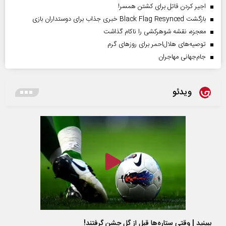
اجیر کردن قاتل برای کشتن همسر!
بازگشت Black Flag Resynced خبری جذاب برای دوستداران بازی
معجزه، نقشه شوهرکشی را ناکام گذاشت
توصیه‌های هلال‌احمر برای روز‌های گرم
جام‌جهانی مهاجران
ویدئو
ببینید | وقتی ستاره‌ها قبل از گل جشن گرفتند!