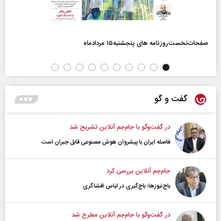
صفحات‌نخست‌روزنامه ها‌ی پنجشنبه‌۱۵ مردادماه
گفت و گو
در گفت‌و‌گو با جام‌جم آنلاین تشریح شد
فاصله ایران با پیشرو‌ان هوش مصنوعی قابل جبران است
جام‌جم آنلاین بررسی کرد
باج‌نیوزها؛ باج‌گیری در لباس افشاگری
در گفت‌و‌گو با جام‌جم آنلاین مطرح شد