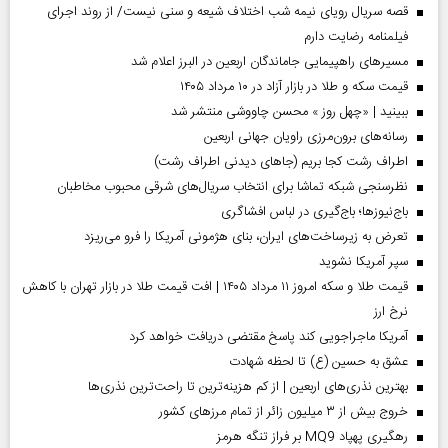
قصه سریال رویای نیمه شب اختلاف شیعه و سنی نیست/ از روند اجرای
فیلمنامه رضایت دارم
مسیر‌های راهپیمایی جاماندگان اربعین در البرز اعلام شد
قیمت سکه و طلا در بازار آزاد در ۱۰ مرداد ۱۴۰۵
ببینید | «چهل روز » محسن چاووشی منتشر شد
رسانه‌های برون‌مرزی راویان جهانی اربعین
اطراف رشت کجا بریم (جاهای دیدنی اطراف رشت)
نظرسنجی شبکه تماشا برای انتخاب سریال‌های شرقی محبوب مخاطبان
باج‌نیوزها؛ باج‌گیری در لباس افشاگری
تعرض به زیرساخت‌های ایران، بنای هژمونی آمریکا را فرو می‌ریزد
سپر آمریکا نشوید
قیمت طلا و سکه امروز ۱۱ مرداد ۱۴۰۵ | افت قیمت طلا در بازار تهران با کاهش
نرخ ارز
آمریکا ماجراجویی کند پاسخ مقتضی دریافت خواهد کرد
عشق به حسین (ع) تا لحظه شهادت
بهترین نذری‌های اربعین | از کم هزینه‌ترین تا راحت‌ترین نذری‌ها
خروج بیش از ۳ میلیون زائر از تمام مرز‌های کشور
رهگیری پهپاد MQ9 بر فراز تنگه هرمز