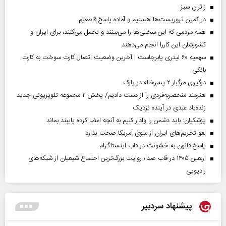
‌زائران سبز
در کمین تروریست‌ها هستیم و آماده پاسخ قاطعیم
همه مردمی که این سختی‌ها را می‌بینند و تحمل می‌کنند، برای ایران و
کشورشان این کاررا انجام می‌دهند
سهمیه ۶۰ لیتری پابرجاست | آخرین وضعیت اتصال کارت سوخت به کارت
بانکی
درگیری مرگبار ۲ پسرخاله در پارک
هنرمند منحصر‌به‌فردی را از دست دادیم/ پخش ۲ مجموعه تلویزیونی جدید
زنده‌یاد عبدی در آینده نزدیک
پزشکیان: باید دشمن را وادار کنیم به آنچه امضا کرده پایبند بماند
لغو تحریم‌های ایران از سوی آمریکا صحت ندارد
پاسخ قانون به خشونت در قاب اینستاگرام
اربعین ۱۴۰۵ در قاب صدا؛ روایت بزرگ‌ترین اجتماع شیعیان از شبکه‌های
رادیویی
پیشنهاد سردبیر