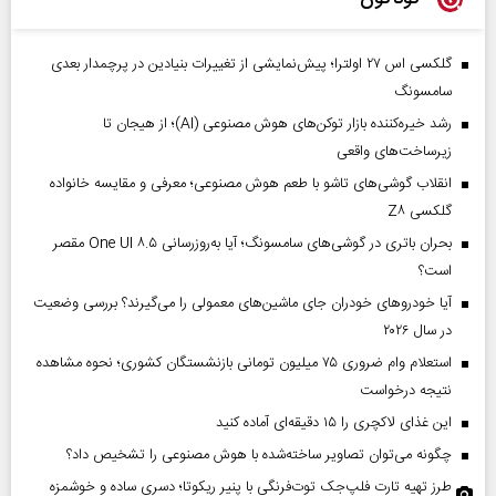
گلکسی اس ۲۷ اولترا؛ پیش‌نمایشی از تغییرات بنیادین در پرچمدار بعدی
سامسونگ
رشد خیره‌کننده بازار توکن‌های هوش مصنوعی (AI)؛ از هیجان تا
زیرساخت‌های واقعی
انقلاب گوشی‌های تاشو‌ با طعم هوش مصنوعی؛ معرفی و مقایسه خانواده
گلکسی Z۸
بحران باتری در گوشی‌های سامسونگ؛ آیا به‌روزرسانی One UI ۸.۵ مقصر
است؟
آیا خودروهای خودران جای ماشین‌های معمولی را می‌گیرند؟ بررسی وضعیت
در سال ۲۰۲۶
استعلام وام ضروری ۷۵ میلیون تومانی بازنشستگان کشوری؛ نحوه مشاهده
نتیجه درخواست
این غذای لاکچری را ۱۵ دقیقه‌ای آماده کنید
چگونه می‌توان تصاویر ساخته‌شده با هوش مصنوعی را تشخیص داد؟
طرز تهیه تارت فلپ‌جک توت‌فرنگی با پنیر ریکوتا؛ دسری ساده و خوشمزه