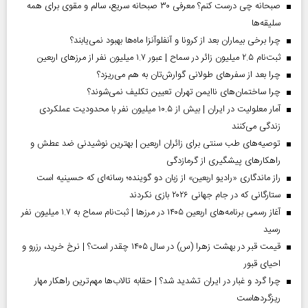
صبحانه چی درست کنم؟ معرفی ۳۰ صبحانه سریع، سالم و مقوی برای همه
سلیقه‌ها
چرا برخی بیماران بعد از کرونا و آنفلوآنزا ماه‌ها بهبود نمی‌یابند؟
ثبت‌نام ۲.۵ میلیون زائر در سماح | عبور ۱.۷ میلیون نفر از مرز‌های اربعین
چرا بعد از سفرهای طولانی گوارش‌تان به هم می‌ریزد؟
چرا ساختمان‌های ناایمن تهران تعیین تکلیف نمی‌شوند؟
آمار معلولیت در ایران | بیش از ۱۰.۵ میلیون نفر با محدودیت عملکردی
زندگی می‌کنند
توصیه‌های طب سنتی برای زائران اربعین | بهترین نوشیدنی ضد عطش و
راهکارهای پیشگیری از گرمازدگی
راز ماندگاری «رادیو اربعین» از زبان دو گوینده؛ رسانه‌ای که حسینیه است
ستارگانی که در جام جهانی ۲۰۲۶ بازی نکردند
آغاز رسمی برنامه‌های اربعین ۱۴۰۵ در مرز‌ها | ثبت‌نام سماح به ۱.۷ میلیون نفر
رسید
قیمت قبر در بهشت زهرا (س) در سال ۱۴۰۵ چقدر است؟ | نرخ خرید، رزرو و
احیای قبور
چرا گرد و غبار در ایران تشدید شد؟ | حقابه تالاب‌ها مهم‌ترین راهکار مهار
ریزگردهاست