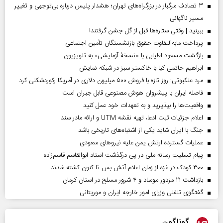
۳ تصادف مرگبار در بزرگراه‌های تهران؛ هشدار پلیس درباره بی‌توجهی و تغییر
مسیر ناگهانی
ببینید | وقتی ستاره‌ها قبل از گل جشن گرفتند!
پرداخت مابه‌التفاوت حقوق بازنشستگان تأمین اجتماعی
بازگشت مسعود اطیابی با «نسخهٔ آزمایشی» به تلویزیون
ابراهیم حاتمی کیا با خاکستر سبز در شبکه نمایش
مرد عنکبوتی: روز تازه با فروش ۵۰۰ میلیون دلاری در آمریکا رکوردشکنی کرد
فاصله ایران با پیشرو‌ان هوش مصنوعی قابل جبران است
واقعیت‌ها را بپذیرید و به تعهدات خود عمل کنید
اعلام جزئیات ثبت ادعا، تهیه نقشه UTM و ارائه مادر سند
جنگ با ایران شاید یکی از اشتباه‌های تاریخی باشد
عملیات گسترده ارتش یمن علیه نیروهای سعودی
پیام تسلیت رسانه ملی در پی درگذشت استاد ابوالقاسم قاسم‌زاده
۳۰۰ کودک در غزه از زمان اعلام آتش بس تا کنون کشته شدند
بازداشت ۲۱ مزدور موساد و ۴ شرور مسلح در استان کرمان
گفتگوی تلفنی وزرای امور خارجه ایران و موریتانی
گوناگون