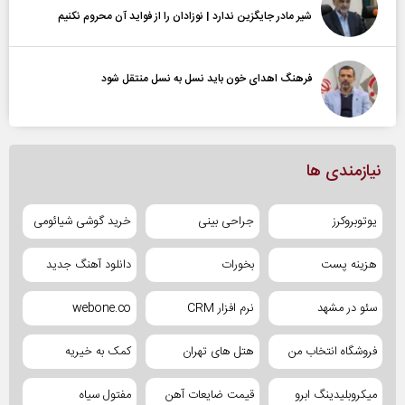
شیر مادر جایگزین ندارد | نوزادان را از فواید آن محروم نکنیم
فرهنگ اهدای خون باید نسل به نسل منتقل شود
نیازمندی ها
یوتوبروکرز
جراحی بینی
خرید گوشی شیائومی
هزینه پست
بخورات
دانلود آهنگ جدید
سئو در مشهد
نرم افزار CRM
webone.co
فروشگاه انتخاب من
هتل های تهران
کمک به خیریه
میکروبلیدینگ ابرو
قیمت ضایعات آهن
مفتول سیاه