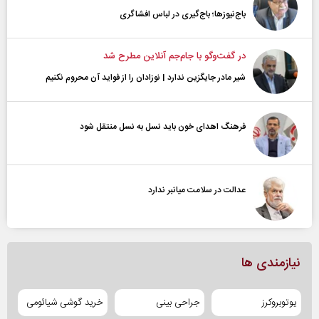
باج‌نیوزها؛ باج‌گیری در لباس افشاگری
در گفت‌و‌گو با جام‌جم آنلاین مطرح شد
شیر مادر جایگزین ندارد | نوزادان را از فواید آن محروم نکنیم
فرهنگ اهدای خون باید نسل به نسل منتقل شود
عدالت در سلامت میانبر ندارد
نیازمندی ها
یوتوبروکرز
جراحی بینی
خرید گوشی شیائومی