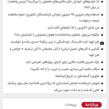
آیا خودروهای خودران جای ماشین‌های معمولی را می‌گیرند؟ بررسی وضعیت
در سال ۲۰۲۶
استعلام وام ضروری ۷۵ میلیون تومانی بازنشستگان کشوری؛ نحوه مشاهده
نتیجه درخواست
این غذای لاکچری را ۱۵ دقیقه‌ای آماده کنید
چگونه می‌توان تصاویر ساخته‌شده با هوش مصنوعی را تشخیص داد؟
طرز تهیه تارت فلپ‌جک توت‌فرنگی با پنیر ریکوتا؛ دسری ساده و خوشمزه
آشنایی با آش‌های اصیل ایرانی؛ از آش عباسعلی تا آش ترخینه + خواص و
طرز تهیه
پارک شیرین قابلیت‌ بالایی برای اجرای پروژهای تفریحی دارد
مراقب باشید این بیماری عجیب و غریب را از کنه نگیرید!
خاوران؛ گمشده‌ای در تاریخ کرمانشاه
فروش خیره‌کننده داستان اسباب‌بازی ۵؛ بزرگ‌ترین افتتاحیه سال برای پیکسار
کتابی که شما را به مکث دعوت می‌کند
پربازدید
پربحث