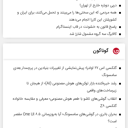
دربی دوباره خارج از تهران!
همه مردمی که این سختی‌ها را می‌بینند و تحمل می‌کنند، برای ایران و
کشورشان این کاررا انجام می‌دهند
پاسخ قانون به خشونت در قاب اینستاگرام
کالابرگ سه گروه مشمول شارژ شد
گوناگون
گلکسی اس ۲۷ اولترا؛ پیش‌نمایشی از تغییرات بنیادین در پرچمدار بعدی
سامسونگ
رشد خیره‌کننده بازار توکن‌های هوش مصنوعی (AI)؛ از هیجان تا
زیرساخت‌های واقعی
انقلاب گوشی‌های تاشو‌ با طعم هوش مصنوعی؛ معرفی و مقایسه خانواده
گلکسی Z۸
بحران باتری در گوشی‌های سامسونگ؛ آیا به‌روزرسانی One UI ۸.۵ مقصر
است؟