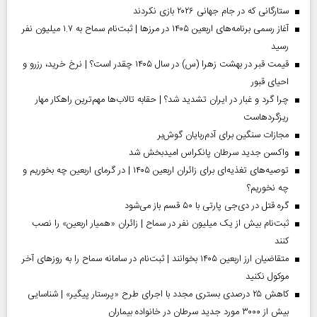
ستارگانی که در جام جهانی ۲۰۲۶ بازی نکردند
آغاز رسمی برنامه‌های اربعین ۱۴۰۵ در مرز‌ها | ثبت‌نام سماح به ۱.۷ میلیون نفر
رسید
قیمت قبر در بهشت زهرا (س) در سال ۱۴۰۵ چقدر است؟ | نرخ خرید، رزرو و
احیای قبور
چرا گرد و غبار در ایران تشدید شد؟ | حقابه تالاب‌ها مهم‌ترین راهکار مهار
ریزگردهاست
مجازات سنگین برای آدم‌ربایان گوش‌بر
واکسن جدید سرطان پانکراس امیدبخش شد
توصیه‌های تغذیه‌ای برای زائران اربعین ۱۴۰۵ | در گرمای اربعین چه بخوریم و
چه نخوریم؟
گره قتل در دی‌جی پارتی با ۵۰ قسم باز می‌شود
ثبت‌نام بیش از یک میلیون نفر در سماح | زائران «همیار اربعین» را نصب
کنند
متقاضیان ارز اربعین ۱۴۰۵ بخوانند | ثبت‌نام در سامانه سماح را به روز‌های آخر
موکول نکنید
کاهش ۲۵ درصدی بستری مجدد با اجرای طرح «پرستار پیگیر» | شناسایی
بیش از ۳۰۰۰ مورد جدید سرطان در خانواده بیماران