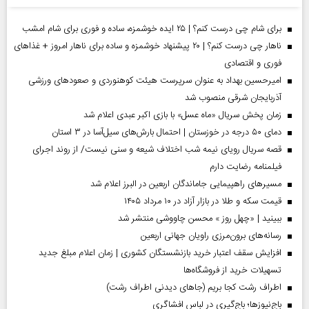
برای شام چی درست کنم؟ | ۲۵ ایده خوشمزه، ساده و فوری برای شام امشب
ناهار چی درست کنم؟ | ۲۰ پیشنهاد خوشمزه و ساده برای ناهار امروز + غذاهای
فوری و اقتصادی
امیرحسین بهداد به عنوان سرپرست هیئت کوهنوردی و صعودهای ورزشی
آذربایجان شرقی منصوب شد
زمان پخش سریال «ماه عسل» با بازی اکبر عبدی اعلام شد
دمای ۵۰ درجه در خوزستان | احتمال بارش‌های سیل‌آسا در ۳ استان
قصه سریال رویای نیمه شب اختلاف شیعه و سنی نیست/ از روند اجرای
فیلمنامه رضایت دارم
مسیر‌های راهپیمایی جاماندگان اربعین در البرز اعلام شد
قیمت سکه و طلا در بازار آزاد در ۱۰ مرداد ۱۴۰۵
ببینید | «چهل روز » محسن چاووشی منتشر شد
رسانه‌های برون‌مرزی راویان جهانی اربعین
افزایش سقف اعتبار خرید بازنشستگان کشوری | زمان اعلام مبلغ جدید
تسهیلات خرید از فروشگاه‌ها
اطراف رشت کجا بریم (جاهای دیدنی اطراف رشت)
باج‌نیوزها؛ باج‌گیری در لباس افشاگری