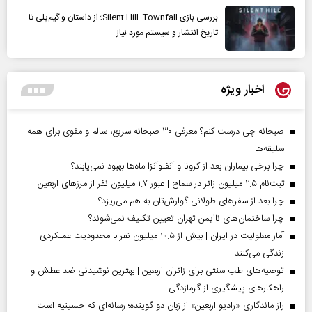
بررسی بازی Silent Hill: Townfall؛ از داستان و گیم‌پلی تا
تاریخ انتشار و سیستم مورد نیاز
اخبار ویژه
صبحانه چی درست کنم؟ معرفی ۳۰ صبحانه سریع، سالم و مقوی برای همه
سلیقه‌ها
چرا برخی بیماران بعد از کرونا و آنفلوآنزا ماه‌ها بهبود نمی‌یابند؟
ثبت‌نام ۲.۵ میلیون زائر در سماح | عبور ۱.۷ میلیون نفر از مرز‌های اربعین
چرا بعد از سفرهای طولانی گوارش‌تان به هم می‌ریزد؟
چرا ساختمان‌های ناایمن تهران تعیین تکلیف نمی‌شوند؟
آمار معلولیت در ایران | بیش از ۱۰.۵ میلیون نفر با محدودیت عملکردی
زندگی می‌کنند
توصیه‌های طب سنتی برای زائران اربعین | بهترین نوشیدنی ضد عطش و
راهکارهای پیشگیری از گرمازدگی
راز ماندگاری «رادیو اربعین» از زبان دو گوینده؛ رسانه‌ای که حسینیه است