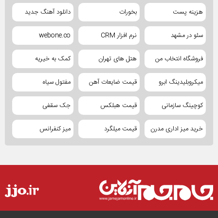
هزینه پست
بخورات
دانلود آهنگ جدید
سئو در مشهد
نرم افزار CRM
webone.co
فروشگاه انتخاب من
هتل های تهران
کمک به خیریه
میکروبلیدینگ ابرو
قیمت ضایعات آهن
مفتول سیاه
کوچینگ سازمانی
قیمت هبلکس
جک سقفی
خرید میز اداری مدرن
قیمت میلگرد
میز کنفرانس