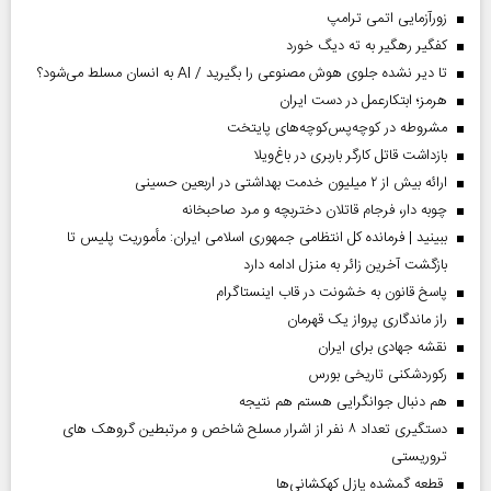
زورآزمایی اتمی ترامپ
کفگیر رهگیر به ته دیگ خورد
تا دیر نشده جلوی هوش مصنوعی را بگیرید / AI به انسان مسلط می‌شود؟
هرمز؛ ابتکارعمل در دست ایران
مشروطه در کوچه‌پس‌کوچه‌های پایتخت
بازداشت قاتل کارگر باربری در باغ‌ویلا
ارائه بیش از ۲ میلیون خدمت بهداشتی در اربعین حسینی
چوبه دار، فرجام قاتلان دختربچه و مرد صاحبخانه
ببینید | فرمانده کل انتظامی جمهوری اسلامی ایران­: مأموریت پلیس تا
بازگشت آخرین زائر به منزل ادامه دارد
پاسخ قانون به خشونت در قاب اینستاگرام
راز ماندگاری پرواز یک قهرمان
نقشه جهادی برای ایران
رکوردشکنی تاریخی بورس
هم دنبال جوانگرایی هستم هم نتیجه
دستگیری تعداد ۸ نفر از اشرار مسلح شاخص و مرتبطین گروهک های
تروریستی
قطعه گمشده پازل کهکشانی‌ها