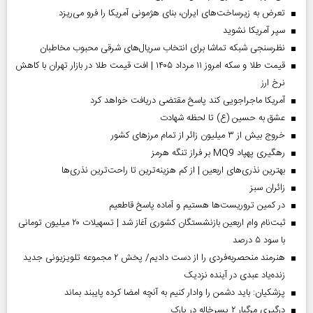
تعرض به زیرساخت‌های ایران، بنای هژمونی آمریکا را فرو می‌ریزد
سپر آمریکا نشوید
نظرسنجی شبکه تماشا برای انتخاب سریال‌های شرقی محبوب مخاطبان
قیمت طلا و سکه امروز ۱۱ مرداد ۱۴۰۵ | افت قیمت طلا در بازار تهران با کاهش
نرخ ارز
آمریکا ماجراجویی کند پاسخ مقتضی دریافت خواهد کرد
عشق به حسین (ع) تا لحظه شهادت
خروج بیش از ۳ میلیون زائر از تمام مرز‌های کشور
رهگیری پهپاد MQ9 بر فراز تنگه هرمز
بهترین نذری‌های اربعین | از کم هزینه‌ترین تا راحت‌ترین نذری‌ها
‌زائران سبز
در کمین تروریست‌ها هستیم و آماده پاسخ قاطعیم
ثبت‌نام وام اربعین بازنشستگان کشوری آغاز شد | تسهیلات ۲۰ میلیون تومانی
با سود ۵ درصد
هنرمند منحصر‌به‌فردی را از دست دادیم/ پخش ۲ مجموعه تلویزیونی جدید
زنده‌یاد عبدی در آینده نزدیک
پزشکیان: باید دشمن را وادار کنیم به آنچه امضا کرده پایبند بماند
درگیری مرگبار ۲ پسرخاله در پارک