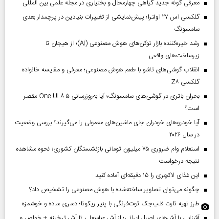
معرفی گونه جدید گیاهی چهارمحال و بختیاری در مجله علمی بین المللی
گلکسی اس ۲۷ اولترا؛ پیش‌نمایشی از تغییرات بنیادین در پرچمدار بعدی
سامسونگ
رشد خیره‌کننده بازار توکن‌های هوش مصنوعی (AI)؛ از هیجان تا
زیرساخت‌های واقعی
انقلاب گوشی‌های تاشو‌ با طعم هوش مصنوعی؛ معرفی و مقایسه خانواده
گلکسی Z۸
بحران باتری در گوشی‌های سامسونگ؛ آیا به‌روزرسانی One UI ۸.۵ مقصر
است؟
آیا خودروهای خودران جای ماشین‌های معمولی را می‌گیرند؟ بررسی وضعیت
در سال ۲۰۲۶
استعلام وام ضروری ۷۵ میلیون تومانی بازنشستگان کشوری؛ نحوه مشاهده
نتیجه درخواست
این غذای لاکچری را ۱۵ دقیقه‌ای آماده کنید
چگونه می‌توان تصاویر ساخته‌شده با هوش مصنوعی را تشخیص داد؟
طرز تهیه تارت فلپ‌جک توت‌فرنگی با پنیر ریکوتا؛ دسری ساده و خوشمزه
آشنایی با آش‌های اصیل ایرانی؛ از آش عباسعلی تا آش ترخینه + خواص و