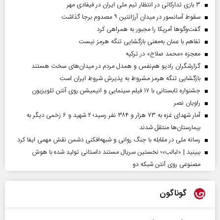
۳ بازی تدارکاتی در انتظار تیم ملی ایران در فیفادی مهر
سقوط آسانسور در میدان آرژانتین ۹ مصدوم برجا گذاشت
گفت‌وگوها آمریکا را مجبور به همراهی کرد
تفاهم با عمان به‌معنی بازگشایی تنگه هرمز نیست
معجزه «محمد صلاح» در ترکیه
گزارشگران رادیو هم‌نفس و همدل مردم در میدان‌های سخت هستند
بازگشایی تنگه هرمز مشروط به پذیرش شروط ایران است
جشنواره تابستانی با ۱۷ فیلم سینمایی و انیمیشن روی آنتن تلویزیون
راویان نصر
آمار شهدای غزه به ۷۳ هزار و ۳۸۴ نفر رسید؛ ۲ شهید و ۶ زخمی دیگر به
بیمارستان‌ها منتقل شدند
رسانه ملی در مقابله با جنگ روانی و شبهه‌افکنی دشمن نقش مهمی ایفا کرد
ببینید | «لبالب»؛ نخستین سریال مستند داستانی تولید شده با هوش
مصنوعی روی آنتن شبکه دو
گوناگون