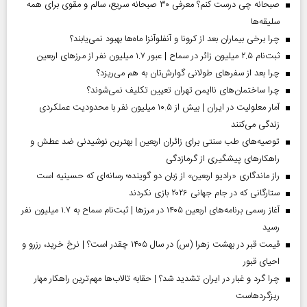
صبحانه چی درست کنم؟ معرفی ۳۰ صبحانه سریع، سالم و مقوی برای همه
سلیقه‌ها
چرا برخی بیماران بعد از کرونا و آنفلوآنزا ماه‌ها بهبود نمی‌یابند؟
ثبت‌نام ۲.۵ میلیون زائر در سماح | عبور ۱.۷ میلیون نفر از مرز‌های اربعین
چرا بعد از سفرهای طولانی گوارش‌تان به هم می‌ریزد؟
چرا ساختمان‌های ناایمن تهران تعیین تکلیف نمی‌شوند؟
آمار معلولیت در ایران | بیش از ۱۰.۵ میلیون نفر با محدودیت عملکردی
زندگی می‌کنند
توصیه‌های طب سنتی برای زائران اربعین | بهترین نوشیدنی ضد عطش و
راهکارهای پیشگیری از گرمازدگی
راز ماندگاری «رادیو اربعین» از زبان دو گوینده؛ رسانه‌ای که حسینیه است
ستارگانی که در جام جهانی ۲۰۲۶ بازی نکردند
آغاز رسمی برنامه‌های اربعین ۱۴۰۵ در مرز‌ها | ثبت‌نام سماح به ۱.۷ میلیون نفر
رسید
قیمت قبر در بهشت زهرا (س) در سال ۱۴۰۵ چقدر است؟ | نرخ خرید، رزرو و
احیای قبور
چرا گرد و غبار در ایران تشدید شد؟ | حقابه تالاب‌ها مهم‌ترین راهکار مهار
ریزگردهاست