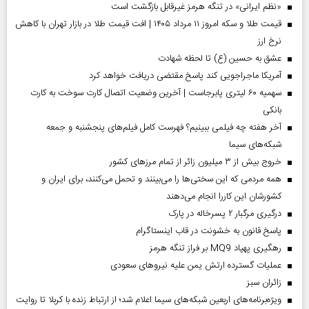
«نظم ایرانی» در تنگه هرمز غیرقابل بازگشت است
قیمت طلا و سکه امروز ۱۱ مرداد ۱۴۰۵ | افت قیمت طلا در بازار تهران با کاهش
نرخ ارز
عشق به حسین (ع) تا لحظه شهادت
آمریکا ماجراجویی کند پاسخ مقتضی دریافت خواهد کرد
سهمیه ۶۰ لیتری پابرجاست | آخرین وضعیت اتصال کارت سوخت به کارت
بانکی
آخر هفته چه فیلمی ببینیم؟ فهرست کامل فیلم‌های پنجشنبه و جمعه
شبکه‌های سیما
خروج بیش از ۳ میلیون زائر از تمام مرز‌های کشور
همه مردمی که این سختی‌ها را می‌بینند و تحمل می‌کنند، برای ایران و
کشورشان این کاررا انجام می‌دهند
درگیری مرگبار ۲ پسرخاله در پارک
پاسخ قانون به خشونت در قاب اینستاگرام
رهگیری پهپاد MQ9 بر فراز تنگه هرمز
عملیات گسترده ارتش یمن علیه نیروهای سعودی
‌زائران سبز
ویژه‌برنامه‌های اربعین شبکه‌های سیما اعلام شد؛ از ارتباط زنده با کربلا تا روایت