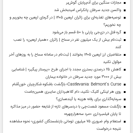
مجازات سنگین برای آدم‌ربایان گوش‌بر
واکسن جدید سرطان پانکراس امیدبخش شد
توصیه‌های تغذیه‌ای برای زائران اربعین ۱۴۰۵ | در گرمای اربعین چه بخوریم و
چه نخوریم؟
گره قتل در دی‌جی پارتی با ۵۰ قسم باز می‌شود
ثبت‌نام بیش از یک میلیون نفر در سماح | زائران «همیار اربعین» را نصب
کنند
متقاضیان ارز اربعین ۱۴۰۵ بخوانند | ثبت‌نام در سامانه سماح را به روز‌های آخر
موکول نکنید
کاهش ۲۵ درصدی بستری مجدد با اجرای طرح «پرستار پیگیر» | شناسایی
بیش از ۳۰۰۰ مورد جدید سرطان در خانواده بیماران
Castlevania: Belmont’s Curse؛ بازگشت باشکوه شکارچیان خون‌آشام
روی هر لینکی کلیک نکنید، دام کلاهبرداران سایبری همین‌جاست
سرمایه‌گذاری برای رفاه؛ هزینه یا آینده‌سازی؟
بازگشت مسعود شصت‌چی با دردسر‌های تازه؛ از شایعه حضور در میز مذاکره
تا پایان فیلمبرداری «مرد سه‌هزارچهره»
استعلام وام ضروری ۷۵ میلیون تومانی بازنشستگان کشوری؛ نحوه مشاهده
نتیجه درخواست