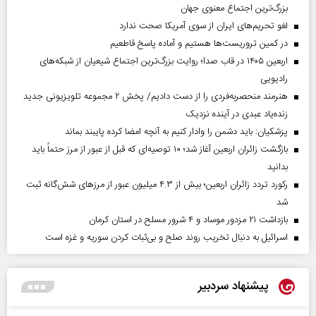
بزرگ‌ترین اجتماع معنوی جهان
لغو تحریم‌های ایران از سوی آمریکا صحت ندارد
در کمین تروریست‌ها هستیم و آماده پاسخ قاطعیم
اربعین ۱۴۰۵ در قاب صدا؛ روایت بزرگ‌ترین اجتماع شیعیان از شبکه‌های
رادیویی
هنرمند منحصر‌به‌فردی را از دست دادیم/ پخش ۲ مجموعه تلویزیونی جدید
زنده‌یاد عبدی در آینده نزدیک
پزشکیان: باید دشمن را وادار کنیم به آنچه امضا کرده پایبند بماند
بازگشت زائران اربعین آغاز شد؛ ۱۰ توصیه‌ای که قبل از عبور از مرز حتماً باید
بدانید
رکورد تردد زائران اربعین؛ بیش از ۴.۳ میلیون عبور از مرزهای شش‌گانه ثبت
شد
بازداشت ۲۱ مزدور موساد و ۴ شرور مسلح در استان کرمان
اسرائیل به دنبال تخریب روند صلح و بی‌ثبات کردن سوریه و غزه است
پیشنهاد سردبیر