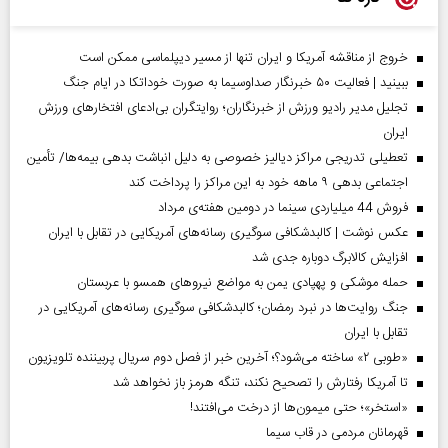
خروج از مناقشه آمریکا و ایران تنها از مسیر دیپلماسی ممکن است
ببینید | فعالیت ۵۰ خبرنگار صداوسیما به صورت خوداتکا در ایام جنگ
تجلیل مدیر رادیو ورزش از خبرنگاران؛ روایتگران بی‌ادعای افتخارهای ورزش
ایران
تعطیلی تدریجی مراکز دیالیز خصوصی به دلیل انباشت بدهی بیمه‌ها/ تأمین
اجتماعی بدهی ۹ ماهه خود به این مراکز را پرداخت کند
فروش 44 میلیاردی سینما در دومین هفته‌ی مرداد
عکس نوشت | کالبدشکافی سوگیری رسانه‌های آمریکایی در تقابل با ایران
افزایش کالابرگ دوباره جدی شد
حمله موشکی و پهپادی یمن به مواضع نیروهای همسو با عربستان
جنگ روایت‌ها در نبرد رمضان؛ کالبدشکافی سوگیری رسانه‌های آمریکایی در
تقابل با ایران
«طوبی ۲» ساخته می‌شود؟؛ آخرین خبر از فصل دوم سریال پربیننده تلویزیون
تا آمریکا رفتارش را تصحیح نکند، تنگه هرمز باز نخواهد شد
«استخر»‌‌؛ حتی میمون‌ها از درخت می‌افتند!
قهرمانان مردمی در قاب سیما