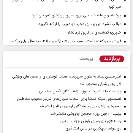
طرز تهیه
پارک شیرین قابلیت‌ بالایی برای اجرای پروژهای تفریحی دارد
مراقب باشید این بیماری عجیب و غریب را از کنه نگیرید!
خاوران؛ گمشده‌ای در تاریخ کرمانشاه
فروش خیره‌کننده داستان اسباب‌بازی ۵؛ بزرگ‌ترین افتتاحیه سال برای پیکسار
پربازدید
پربحث
امیرحسین بهداد به عنوان سرپرست هیئت کوهنوردی و صعودهای ورزشی
آذربایجان شرقی منصوب شد
پرداخت مابه‌التفاوت حقوق بازنشستگان تأمین اجتماعی
نظرسنجی شبکه تماشا برای انتخاب سریال‌های شرقی محبوب مخاطبان
مسیر‌های راهپیمایی جاماندگان اربعین در البرز اعلام شد
ببینید | «چهل روز » محسن چاووشی منتشر شد
رسانه‌های برون‌مرزی راویان جهانی اربعین
باج‌نیوزها؛ باج‌گیری در لباس افشاگری