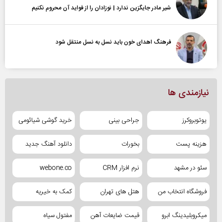
شیر مادر جایگزین ندارد | نوزادان را از فواید آن محروم نکنیم
فرهنگ اهدای خون باید نسل به نسل منتقل شود
نیازمندی ها
یوتوبروکرز
جراحی بینی
خرید گوشی شیائومی
هزینه پست
بخورات
دانلود آهنگ جدید
سئو در مشهد
نرم افزار CRM
webone.co
فروشگاه انتخاب من
هتل های تهران
کمک به خیریه
میکروبلیدینگ ابرو
قیمت ضایعات آهن
مفتول سیاه