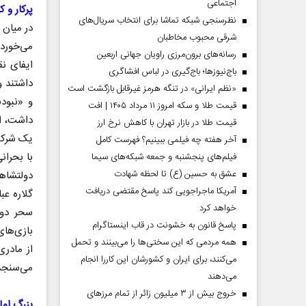
اجتماعی
پرکار و کا
نظرسنجی شبکه تماشا برای انتخاب سریال‌های
شرقی محبوب مخاطبان
می‌خورد‌
رسانه‌های برون‌مرزی راویان جهانی اربعین
ایفای نق
باج‌نیوزها؛ باج‌گیری در لباس افشاگری
داشتند و
«نظم ایرانی» در تنگه هرمز غیرقابل بازگشت است
و «نبود
قیمت طلا و سکه امروز ۱۱ مرداد ۱۴۰۵ | افت
داشت، ا
قیمت طلا در بازار تهران با کاهش نرخ ارز
یک شرکت 
آخر هفته چه فیلمی ببینیم؟ فهرست کامل
با بحران
فیلم‌های پنجشنبه و جمعه شبکه‌های سیما
عشق به حسین (ع) تا لحظه شهادت
دولتشاه
دماه
صفحات نخست‌روزنامه ها‌ی پنجشنبه‌۸ مردادماه
صفحات 
آمریکا ماجراجویی کند پاسخ مقتضی دریافت
گلاره عب
خواهد کرد
پاسخ قانون به خشونت در قاب اینستاگرام
بازی‌های
همه مردمی که این سختی‌ها را می‌بینند و تحمل
از مادری
می‌کنند، برای ایران و کشورشان این کاررا انجام
می‌سنجد
می‌دهند
خروج بیش از ۳ میلیون زائر از تمام مرز‌های
بزرگ ام