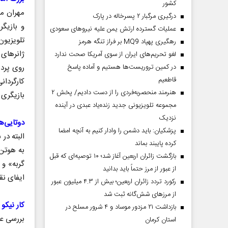
کشور
درگیری مرگبار ۲ پسرخاله در پارک
و بازیگ
عملیات گسترده ارتش یمن علیه نیروهای سعودی
تلویزیون
رهگیری پهپاد MQ9 بر فراز تنگه هرمز
لغو تحریم‌های ایران از سوی آمریکا صحت ندارد
در کمین تروریست‌ها هستیم و آماده پاسخ
روی پرده
قاطعیم
کارگردان
هنرمند منحصر‌به‌فردی را از دست دادیم/ پخش ۲
بازیگری 
مجموعه تلویزیونی جدید زنده‌یاد عبدی در آینده
نزدیک
دوتایی‌ها
پزشکیان: باید دشمن را وادار کنیم به آنچه امضا
کرده پایبند بماند
بازگشت زائران اربعین آغاز شد؛ ۱۰ توصیه‌ای که قبل
از عبور از مرز حتماً باید بدانید
ایفای نق
رکورد تردد زائران اربعین؛ بیش از ۴.۳ میلیون عبور
از مرزهای شش‌گانه ثبت شد
کار نیکو
بازداشت ۲۱ مزدور موساد و ۴ شرور مسلح در
استان کرمان