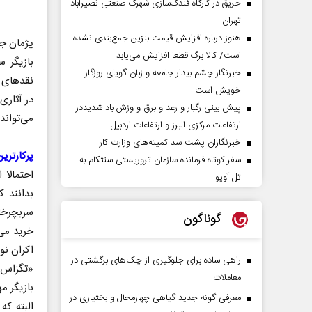
حریق در کارگاه فندک‌سازی شهرک صنعتی نصیرآباد
تهران
هنوز درباره افزایش قیمت بنزین جمع‌بندی نشده
پژمان جم
است/ کالا برگ قطعا افزایش می‌یابد
بازیگر 
خبرنگار چشم بیدار جامعه و زبان گویای روزگار
نقدهای ج
خویش است
در آثار
پیش بینی رگبار و رعد و برق و وزش باد شدیددر
می‌تواند 
ارتفاعات مرکزی البرز و ارتفاعات اردبیل
خبرنگاران پشت سد کمیته‌های وزارت کار
پرکارتری
سفر کوتاه فرمانده سازمان تروریستی سنتکام به
تل آویو
بدانند 
سربچرخان
گوناگون
خرید می
اکران نو
راهی ساده برای جلوگیری از چک‌های برگشتی در
معاملات
بازیگر م
معرفی گونه جدید گیاهی چهارمحال و بختیاری در
البته که