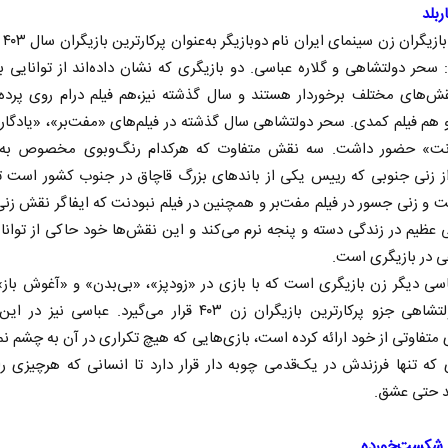
ربلد
در می
: سحر دولتشاهی و گلاره عباسی. دو بازیگری که نشان داده‌اند از توانایی با
ش‌های مختلف برخوردار هستند و سال گذشته نیز،هم فیلم درام روی پرده 
 هم فیلم کمدی. سحر دولتشاهی سال گذشته در فیلم‌های «مفت‌بر»، «یادگا
نت» حضور داشت. سه نقش متفاوت که هر‌کدام رنگ‌وبوی مخصوص به 
ز زنی جنوبی که رییس یکی از باندهای بزرگ قاچاق در جنوب کشور است ت
و زنی جسور در فیلم مفت‌بر و همچنین در فیلم نبودنت که ایفاگر نقش زنی
ی عظیم در زندگی دسته و پنجه نرم می‌کند و این نقش‌ها خود حاکی از توان
ی در بازیگری است.
نخست‌روزنامه‌ها‌ی‌چهارشنبه‌۷‌مردادماه
اسی دیگر زن بازیگری است که با بازی در «زودپز»، «بی‌بدن» و «آغوش باز» 
صفحات نخست روزنامه ها‌ی‌سه‌شنبه ۶ مردادم
سحر دولتشاهی جزو پرکارترین بازیگران زن ۴۰۳ قرار می‌گیرد. عباسی نی
 متفاوتی از خود ارائه کرده است، بازی‌هایی که هیچ تکراری در آن به چشم نم
 که تنها فرزندش در یک‌قدمی چوبه دار قرار دارد تا انسانی که هرچیزی را
 حتی عشق.
ا شکست‌خورده