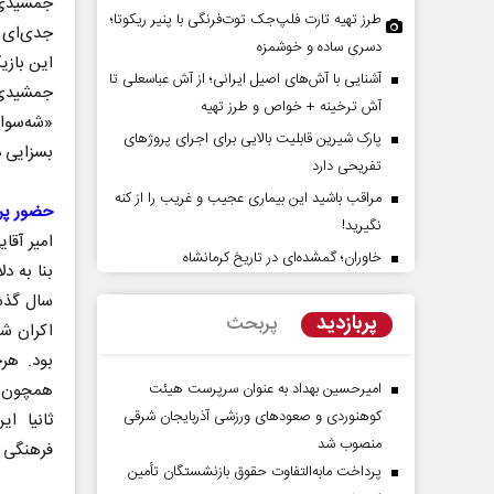
طرز تهیه تارت فلپ‌جک توت‌فرنگی با پنیر ریکوتا؛
جدی‌ای ر
دسری ساده و خوشمزه
این بازی
آشنایی با آش‌های اصیل ایرانی؛ از آش عباسعلی تا
آش ترخینه + خواص و طرز تهیه
«شه‌سوا
پارک شیرین قابلیت‌ بالایی برای اجرای پروژهای
بسزایی د
تفریحی دارد
مراقب باشید این بیماری عجیب و غریب را از کنه
حضور پر
نگیرید!
نقش جنگ آمریکا و ایران بر تغییر
هویت ایرانی _ اسلامی در م
امیر آقا
موازنه قدرت در خاورمیانه
امام شهید
خاوران؛ گمشده‌ای در تاریخ کرمانشاه
بنا به د
سال گذشت
 - رئیس سابق سازمان برنامه و
حجت‌الاسلام دکتر حمید احمدی - نویسند
پربازدید
پربحث
پژوهشگر
بود. هرچ
امیرحسین بهداد به عنوان سرپرست هیئت
همچون مس
کوهنوردی و صعودهای ورزشی آذربایجان شرقی
ثانیا ا
منصوب شد
فرهنگی د
پرداخت مابه‌التفاوت حقوق بازنشستگان تأمین