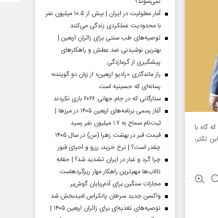
نمی‌شوند؟
آمار معلولیت در ایران | بیش از ۱۰.۵ میلیون نفر
با محدودیت عملکردی زندگی می‌کنند
توصیه‌های طب سنتی برای زائران اربعین |
بهترین نوشیدنی ضد عطش و راهکارهای
پیشگیری از گرمازدگی
راز ماندگاری «رادیو اربعین» از زبان دو گوینده؛
رسانه‌ای که حسینیه است
ستارگانی که در جام جهانی ۲۰۲۶ بازی نکردند
آغاز رسمی برنامه‌های اربعین ۱۴۰۵ در مرز‌ها |
ثبت‌نام سماح به ۱.۷ میلیون نفر رسید
که گاه با
قیمت قبر در بهشت زهرا (س) در سال ۱۴۰۵
ین تکثر،
چقدر است؟ | نرخ خرید، رزرو و احیای قبور
چرا گرد و غبار در ایران تشدید شد؟ | حقابه
تالاب‌ها مهم‌ترین راهکار مهار ریزگردهاست
مجازات سنگین برای آدم‌ربایان گوش‌بر
واکسن جدید سرطان پانکراس امیدبخش شد
توصیه‌های تغذیه‌ای برای زائران اربعین ۱۴۰۵ |