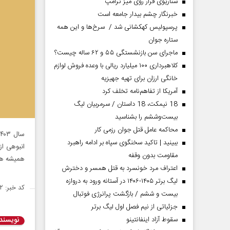
سناریوی فرار روی میز ترامپ
خبرنگار چشم بیدار جامعه است
پرسپولیس کهکشانی شد / سرخ‌ها و این همه
ستاره جوان
ماجرای سن بازنشستگی ۵۵ و ۶۲ ساله چیست؟
کلاهبرداری ۱۰۰ میلیارد ریالی با وعده فروش لوازم
خانگی ارزان برای تهیه جهیزیه
آمریکا از تفاهم‌نامه تخلف کرد
18 نیمکت، 18 داستان / سرمربیان لیگ
بیست‌وششم را بشناسید
محاکمه عامل قتل جوان رزمی کار
ببینید | تاکید سخنگوی سپاه بر ادامه راهبرد
انبوهی از
مقاومت بدون وقفه
همیشه هم
اعتراف مرد خونسرد به قتل همسر و دخترش
لیگ برتر ۱۴۰۵-۱۴۰۶ در آستانه ورود به دروازه
کد خبر: ۱۴۹۸۶۲۲
بیست و ششم / بازگشت پرانرژی فوتبال
جزئیاتی از نیم فصل اول لیگ برتر
سقوط آزاد اینفانتینو
نویسند