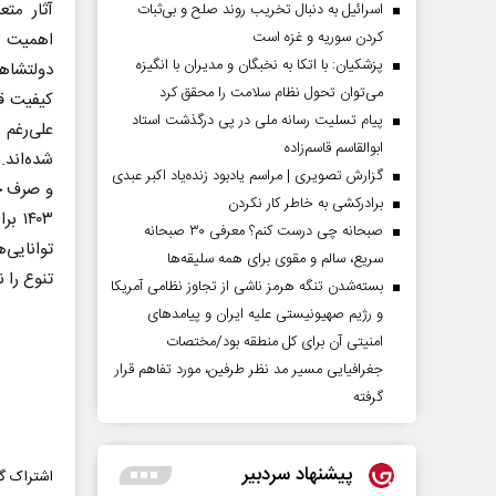
آثار مت
اسرائیل به دنبال تخریب روند صلح و بی‌ثبات
کردن سوریه و غزه است
اهمیت د
پزشکیان: با اتکا به نخبگان و مدیران با انگیزه
دولتشاهی 
می‌توان تحول نظام سلامت را محقق کرد
کیفیت قا
پیام تسلیت رسانه ملی در پی درگذشت استاد
علی‌رغم
ابوالقاسم قاسم‌زاده
شده‌اند.
گزارش تصویری | مراسم یادبود زنده‌یاد اکبر عبدی
و صرف حض
برادرکشی به خاطر کار نکردن
۱۴۰۳
صبحانه چی درست کنم؟ معرفی ۳۰ صبحانه
توانایی‌
سریع، سالم و مقوی برای همه سلیقه‌ها
تنوع را 
بسته‌شدن تنگه هرمز ناشی از تجاوز نظامی آمریکا
و رژیم صهیونیستی علیه ایران و پیامد‌های
امنیتی آن برای کل منطقه بود/مختصات
جغرافیایی مسیر مد نظر طرفین، مورد تفاهم قرار
گرفته
پیشنهاد سردبیر
اشتراک گذ