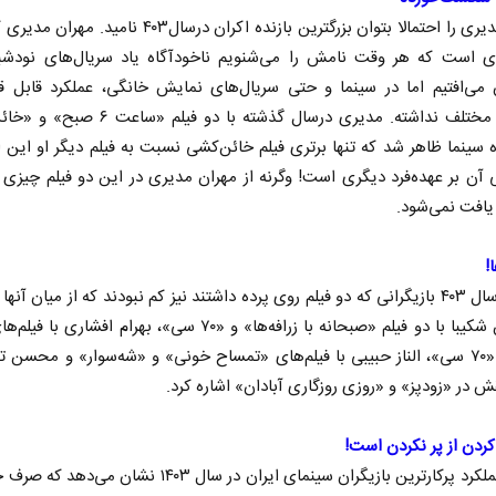
مهران مدیری را احتمالا بتوان بزرگترین بازنده اکران درسال۴۰۳ نامی
ری است که هر وقت نامش را می‌شنویم ناخودآگاه یاد سریال‌های نودشبی
 می‌افتیم اما در سینما و حتی سریال‌های نمایش خانگی، عملکرد قابل ق
ژانرهای مختلف نداشته. مدیری درسال گذشته با دو فیلم
 سینما ظاهر شد که تنها برتری فیلم خائن‌کشی نسبت به فیلم دیگر او این
ی آن بر عهده‌فرد دیگری است! وگرنه از مهران مدیری در این دو فیلم چیزی ب
یافت نمی‌شود.
!
البته در سال ۴۰۳ بازیگرانی که دو فیلم روی پرده داشتند نیز کم نبودند که از میان آنه
به هوتن شکیبا با دو فیلم «صبحانه با زرافه‌ها» و «۷۰ سی»، بهرام افشار
گربه» و «۷۰ سی»، الناز حبیبی با فیلم‌های «تمساح خونی» و «شه‌سوار» و محسن تن
ش در «زودپز» و «روزی روزگاری آبادان» اشاره کرد.
 کردن از پر نکردن است!
بررسی عملکرد پرکارترین بازیگران سینمای ایران در سال ۱۴۰۳ نشان م