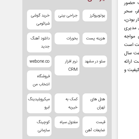
ت حضور
ر، سحر
یوتوبروکرز
جراحی بینی
خرید گوشی
ار بودن،
شیائومی
ن مدیری
 مواجه
هزینه پست
بخورات
دانلود آهنگ
قیت است
جدید
گفت سال
ت ارائه
سئو در مشهد
نرم افزار
webone.co
CRM
کیفیت و
فروشگاه
انتخاب من
هتل های
کمک به
میکروبلیدینگ
تهران
خیریه
ابرو
قیمت
مفتول سیاه
کوچینگ
ضایعات آهن
سازمانی