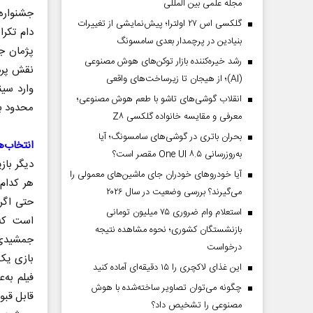
مجله علمی بین المللی
جشنواره
گلکسی اس ۲۷ اولترا؛ پیش‌نمایشی از تغییرات
دام تکرا
بنیادین در پرچمدار بعدی سامسونگ
پژمان ج
رشد خیره‌کننده بازار توکن‌های هوش مصنوعی
نقش پرد
(AI)؛ از هیجان تا زیرساخت‌های واقعی
وارد سین
انقلاب گوشی‌های تاشو‌ با طعم هوش مصنوعی؛
محدود ب
معرفی و مقایسه خانواده گلکسی Z۸
بحران باتری در گوشی‌های سامسونگ؛ آیا
انتخاب‌
به‌روزرسانی One UI ۸.۵ مقصر است؟
آیا خودروهای خودران جای ماشین‌های معمولی را
هر کدام
می‌گیرند؟ بررسی وضعیت در سال ۲۰۲۶
حتی اگر
استعلام وام ضروری ۷۵ میلیون تومانی
است که 
بازنشستگان کشوری؛ نحوه مشاهده نتیجه
جمشیدی‌ف
درخواست
بازی یک 
این غذای لاکچری را ۱۵ دقیقه‌ای آماده کنید
فیلم به‌
چگونه می‌توان تصاویر ساخته‌شده با هوش
قابل قبو
مصنوعی را تشخیص داد؟