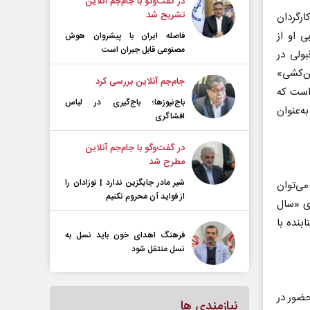
در گفت‌و‌گو با جام‌جم آنلاین
تشریح شد
د. مهران مدیری کارگردان
 او از
فاصله ایران با پیشرو‌ان هوش
مصنوعی قابل جبران است
بولی در
 «ساعت ۶ صبح» و «خائن‌کشی»
جام‌جم آنلاین بررسی کرد
 است که
باج‌نیوزها؛ باج‌گیری در لباس
ه‌عنوان
افشاگری
در گفت‌و‌گو با جام‌جم آنلاین
مطرح شد
شیر مادر جایگزین ندارد | نوزادان را
ا می‌توان
از فواید آن محروم نکنیم
ی با فیلم‌های «سال
ابنده با
فرهنگ اهدای خون باید نسل به
نسل منتقل شود
ی‌دهد که صرف حضور در
نیازمندی ها