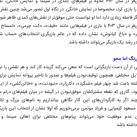
جمشیدی‌فر در سال ۴۰۳ علاوه بر فیلم‌های کمدی در سینما و نمایش خانگی
ا بازی کرد، مخصوصا در نمایش خانگی. در نگاه اول تصور می‌شد چنین نقش‌
گر فاصله زیادی دارد اما او توانست حتی موفق‌تر از نقش‌های کمدی ظاهر شو
جمشیدی‌فر در سال ۴۰۳ با بازی در فیلم‌هایی مانند «قیف»، «کت چرمی»، «تمس
ر» و «باغ کیانوش» نشان داده که در عالم بازیگری انتخاب‌های حساب شده
ر رشد یک بازیگر می‌تواند داشته باشد.
رنگ اما محو
کتب
آشکار شدن استیصال متجاوزان
سازما
یی از آن دست بازیگرانی است که سعی می‌کند گزیده کار کند و هر نقشی را نپذ
محمد
لایل مختلفی همچون توقیف‌بودن فیلم‌ها و صدور با تاخیر پروانه نمایش برای 
ه باعث شد چهار فیلم «شبگرد»، «کارزار»، «نبودنت»، و «خائن‌کشی» از این
ه و
محسن پاک‌آیین - دیپلمات پیشین
ند اگر به کارگردان‌های این آثار نگاهی بیاندازیم به نام‌های بزرگ و تاث
عود کیمیایی و فرزاد موتمن بر‌می‌خوریم که اولا نشان از انتخاب این بازیگر
ین عدم موفقیت خود می‌تواند پیام‌های مختلفی برای اهالی سینما و 
اشته باشد.