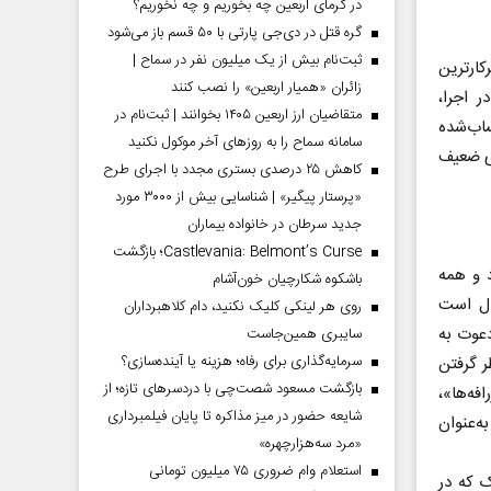
در گرمای اربعین چه بخوریم و چه نخوریم؟
گره قتل در دی‌جی پارتی با ۵۰ قسم باز می‌شود
ثبت‌نام بیش از یک میلیون نفر در سماح |
کارترین
زائران «همیار اربعین» را نصب کنند
 اجرا،
متقاضیان ارز اربعین ۱۴۰۵ بخوانند | ثبت‌نام در
ساب‌شده
سامانه سماح را به روز‌های آخر موکول نکنید
ی ضعیف
کاهش ۲۵ درصدی بستری مجدد با اجرای طرح
«پرستار پیگیر» | شناسایی بیش از ۳۰۰۰ مورد
جدید سرطان در خانواده بیماران
Castlevania: Belmont’s Curse؛ بازگشت
ق ندارد و همه
باشکوه شکارچیان خون‌آشام
ال است
روی هر لینکی کلیک نکنید، دام کلاهبرداران
دعوت به
سایبری همین‌جاست
سرمایه‌گذاری برای رفاه؛ هزینه یا آینده‌سازی؟
 گرفتن
بازگشت مسعود شصت‌چی با دردسر‌های تازه؛ از
فه‌ها»،
شایعه حضور در میز مذاکره تا پایان فیلمبرداری
به‌عنوان
«مرد سه‌هزارچهره»
استعلام وام ضروری ۷۵ میلیون تومانی
ک که در