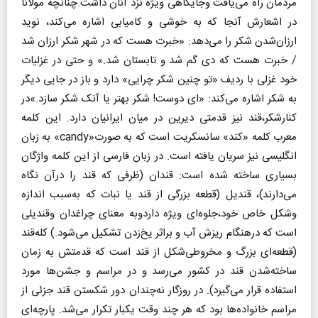
مردمان راه می‌یافت وجایگاهی ویژه نزد آنان داشت.چنانچه مولانا
در اشعارش آنجا که به خوشی و کامیابی اشاره می‌کند، نوید
ارزان‌شدن شکر را می‌دهد: «خبرت هست که در شهر شکر ارزان شد
/ خبرت هست که دی گم شد و تابستان شد.» و حتی در غزلیات
خود غزلی با ردیف «تو چنین شکر چرایی» دارد و باز در جایی دیگر
به شکر اشاره می‌کند: «ای دوست! شکر بهتر یا آنک شکر سازد.»در
کنارشکر،قند نیز قدمتی دیرین در میان ایرانیان دارد. این کلمه
معرب کلمه‌ «کند» سانسکریت است که به صورت«candy» به زبان
انگلیسی نیز سریان یافته است. در زبان فارسی از این کلمه واژگان
بسیاری ساخته شده است: قندان (ظرفی که قند را درآن نگاه
می‌دارند)، قندیل (قطعه‌ بزرگی از قند یا نبات که به‌سبب اندازه
وشکل خاص خود،جلوه‌ای ویژه داردوبه معنای چراغدان وقندیلی
است که درهنگام ریزش آب و براثر یخ‌زدن تشکیل می‌شود.‌) کله‌قند
(قطعه‌ای بزرگ و مخروطی‌شکل از قند است که قدمتش به زمان
ساخته‌شدن قند در کشور می‌رسد و در مراسم و جشن‌ها مورد
استفاده قرار می‌گیرد). در روزگار نه‌چندان دور شکستن قند جزئی از
مراسم خانواده‌ها بود که هر چند وقت یکبار تکرار می‌شد. پارچه‌ای