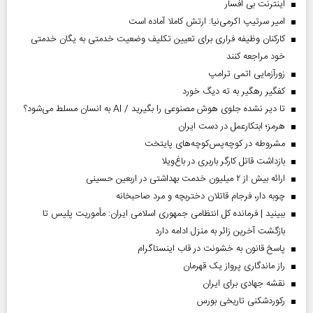
اینترنت بی افسار
امیر سرتیپ اکرمی‌نیا: ارتش کاملا آماده است
کارکنان وظیفه فراری برای تعیین تکلیف وضعیت خدمتی به یگان خدمتی
خود مراجعه کنند
زورآزمایی اتمی ترامپ
کفگیر رهگیر به ته دیگ خورد
تا دیر نشده جلوی هوش مصنوعی را بگیرید / AI به انسان مسلط می‌شود؟
هرمز؛ ابتکارعمل در دست ایران
مشروطه در کوچه‌پس‌کوچه‌های پایتخت
بازداشت قاتل کارگر باربری در باغ‌ویلا
ارائه بیش از ۲ میلیون خدمت بهداشتی در اربعین حسینی
چوبه دار، فرجام قاتلان دختربچه و مرد صاحبخانه
ببینید | فرمانده کل انتظامی جمهوری اسلامی ایران­: مأموریت پلیس تا
بازگشت آخرین زائر به منزل ادامه دارد
پاسخ قانون به خشونت در قاب اینستاگرام
راز ماندگاری پرواز یک قهرمان
نقشه جهادی برای ایران
رکوردشکنی تاریخی بورس