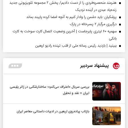
هنرمند منحصر‌به‌فردی را از دست دادیم/ پخش ۲ مجموعه تلویزیونی جدید
زنده‌یاد عبدی در آینده نزدیک
پزشکیان: باید دشمن را وادار کنیم به آنچه امضا کرده پایبند بماند
درگیری مرگبار ۲ پسرخاله در پارک
سهمیه ۶۰ لیتری پابرجاست | آخرین وضعیت اتصال کارت سوخت به کارت
بانکی
ببینید | بازدید رئیس رسانه ملی از قلب تپنده رادیو اربعین
پیشنهاد سردبیر
بررسی سریال «اعتراف می‌کنم»؛ ساختارشکنی در ژانر پلیسی
ایران + نقد و تحلیل
بازتاب پیاده‌روی اربعین در ادبیات داستانی معاصر ایران