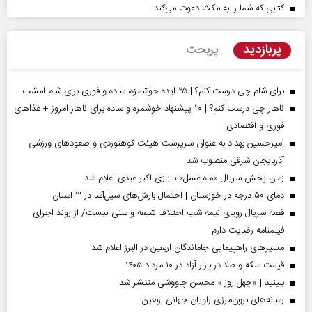
کتابی که شما را به مکث دعوت می‌کند
پربازدید
پربحث
برای شام چی درست کنم؟ | ۲۵ ایده خوشمزه، ساده و فوری برای شام امشب
ناهار چی درست کنم؟ | ۲۰ پیشنهاد خوشمزه و ساده برای ناهار امروز + غذاهای
فوری و اقتصادی
امیرحسین بهداد به عنوان سرپرست هیئت کوهنوردی و صعودهای ورزشی
آذربایجان شرقی منصوب شد
زمان پخش سریال «ماه عسل» با بازی اکبر عبدی اعلام شد
دمای ۵۰ درجه در خوزستان | احتمال بارش‌های سیل‌آسا در ۳ استان
قصه سریال رویای نیمه شب اختلاف شیعه و سنی نیست/ از روند اجرای
فیلمنامه رضایت دارم
مسیر‌های راهپیمایی جاماندگان اربعین در البرز اعلام شد
قیمت سکه و طلا در بازار آزاد در ۱۰ مرداد ۱۴۰۵
ببینید | «چهل روز » محسن چاووشی منتشر شد
رسانه‌های برون‌مرزی راویان جهانی اربعین