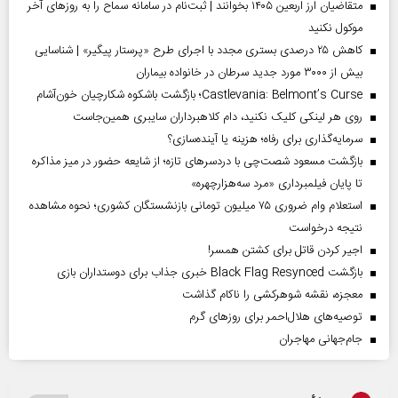
متقاضیان ارز اربعین ۱۴۰۵ بخوانند | ثبت‌نام در سامانه سماح را به روز‌های آخر
موکول نکنید
کاهش ۲۵ درصدی بستری مجدد با اجرای طرح «پرستار پیگیر» | شناسایی
بیش از ۳۰۰۰ مورد جدید سرطان در خانواده بیماران
Castlevania: Belmont’s Curse؛ بازگشت باشکوه شکارچیان خون‌آشام
روی هر لینکی کلیک نکنید، دام کلاهبرداران سایبری همین‌جاست
سرمایه‌گذاری برای رفاه؛ هزینه یا آینده‌سازی؟
بازگشت مسعود شصت‌چی با دردسر‌های تازه؛ از شایعه حضور در میز مذاکره
تا پایان فیلمبرداری «مرد سه‌هزارچهره»
استعلام وام ضروری ۷۵ میلیون تومانی بازنشستگان کشوری؛ نحوه مشاهده
نتیجه درخواست
اجیر کردن قاتل برای کشتن همسر!
بازگشت Black Flag Resynced خبری جذاب برای دوستداران بازی
معجزه، نقشه شوهرکشی را ناکام گذاشت
توصیه‌های هلال‌احمر برای روز‌های گرم
جام‌جهانی مهاجران