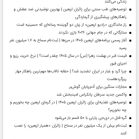
زندگی می‌کنند
توصیه‌های طب سنتی برای زائران اربعین | بهترین نوشیدنی ضد عطش و
راهکارهای پیشگیری از گرمازدگی
راز ماندگاری «رادیو اربعین» از زبان دو گوینده؛ رسانه‌ای که حسینیه است
ستارگانی که در جام جهانی ۲۰۲۶ بازی نکردند
آغاز رسمی برنامه‌های اربعین ۱۴۰۵ در مرز‌ها | ثبت‌نام سماح به ۱.۷ میلیون نفر
رسید
قیمت قبر در بهشت زهرا (س) در سال ۱۴۰۵ چقدر است؟ | نرخ خرید، رزرو و
احیای قبور
چرا گرد و غبار در ایران تشدید شد؟ | حقابه تالاب‌ها مهم‌ترین راهکار مهار
ریزگردهاست
مجازات سنگین برای آدم‌ربایان گوش‌بر
واکسن جدید سرطان پانکراس امیدبخش شد
توصیه‌های تغذیه‌ای برای زائران اربعین ۱۴۰۵ | در گرمای اربعین چه بخوریم و
چه نخوریم؟
گره قتل در دی‌جی پارتی با ۵۰ قسم باز می‌شود
ثبت‌نام بیش از یک میلیون نفر در سماح | زائران «همیار اربعین» را نصب
کنند