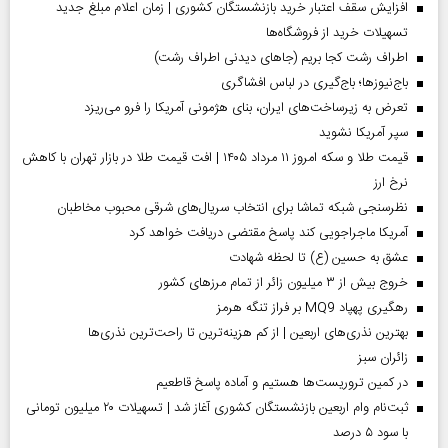
افزایش سقف اعتبار خرید بازنشستگان کشوری | زمان اعلام مبلغ جدید
تسهیلات خرید از فروشگاه‌ها
اطراف رشت کجا بریم (جاهای دیدنی اطراف رشت)
باج‌نیوزها؛ باج‌گیری در لباس افشاگری
تعرض به زیرساخت‌های ایران، بنای هژمونی آمریکا را فرو می‌ریزد
سپر آمریکا نشوید
قیمت طلا و سکه امروز ۱۱ مرداد ۱۴۰۵ | افت قیمت طلا در بازار تهران با کاهش
نرخ ارز
نظرسنجی شبکه تماشا برای انتخاب سریال‌های شرقی محبوب مخاطبان
آمریکا ماجراجویی کند پاسخ مقتضی دریافت خواهد کرد
عشق به حسین (ع) تا لحظه شهادت
خروج بیش از ۳ میلیون زائر از تمام مرز‌های کشور
رهگیری پهپاد MQ9 بر فراز تنگه هرمز
بهترین نذری‌های اربعین | از کم هزینه‌ترین تا راحت‌ترین نذری‌ها
‌زائران سبز
در کمین تروریست‌ها هستیم و آماده پاسخ قاطعیم
ثبت‌نام وام اربعین بازنشستگان کشوری آغاز شد | تسهیلات ۲۰ میلیون تومانی
با سود ۵ درصد