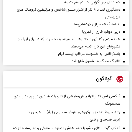
هم دنبال جوانگرایی هستم هم نتیجه
دستگیری تعداد ۸ نفر از اشرار مسلح شاخص و مرتبطین گروهک های
تروریستی
قطعه گمشده پازل کهکشانی‌ها
دربی دوباره خارج از تهران!
همه مردمی که این سختی‌ها را می‌بینند و تحمل می‌کنند، برای ایران و
کشورشان این کاررا انجام می‌دهند
پاسخ قانون به خشونت در قاب اینستاگرام
کالابرگ سه گروه مشمول شارژ شد
گوناگون
گلکسی اس ۲۷ اولترا؛ پیش‌نمایشی از تغییرات بنیادین در پرچمدار بعدی
سامسونگ
رشد خیره‌کننده بازار توکن‌های هوش مصنوعی (AI)؛ از هیجان تا
زیرساخت‌های واقعی
انقلاب گوشی‌های تاشو‌ با طعم هوش مصنوعی؛ معرفی و مقایسه خانواده