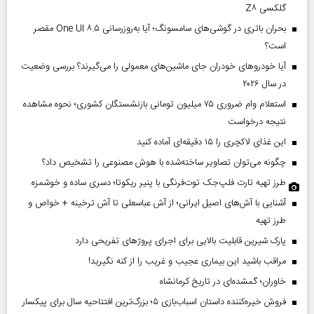
گلکسی Z۸
بحران باتری در گوشی‌های سامسونگ؛ آیا به‌روزرسانی One UI ۸.۵ مقصر
است؟
آیا خودروهای خودران جای ماشین‌های معمولی را می‌گیرند؟ بررسی وضعیت
در سال ۲۰۲۶
استعلام وام ضروری ۷۵ میلیون تومانی بازنشستگان کشوری؛ نحوه مشاهده
نتیجه درخواست
این غذای لاکچری را ۱۵ دقیقه‌ای آماده کنید
چگونه می‌توان تصاویر ساخته‌شده با هوش مصنوعی را تشخیص داد؟
طرز تهیه تارت فلپ‌جک توت‌فرنگی با پنیر ریکوتا؛ دسری ساده و خوشمزه
آشنایی با آش‌های اصیل ایرانی؛ از آش عباسعلی تا آش ترخینه + خواص و
طرز تهیه
پارک شیرین قابلیت‌ بالایی برای اجرای پروژهای تفریحی دارد
مراقب باشید این بیماری عجیب و غریب را از کنه نگیرید!
خاوران؛ گمشده‌ای در تاریخ کرمانشاه
فروش خیره‌کننده داستان اسباب‌بازی ۵؛ بزرگ‌ترین افتتاحیه سال برای پیکسار