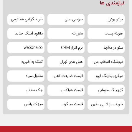
نیازمندی ها
یوتوبروکرز
جراحی بینی
خرید گوشی شیائومی
هزینه پست
بخورات
دانلود آهنگ جدید
سئو در مشهد
نرم افزار CRM
webone.co
فروشگاه انتخاب من
هتل های تهران
کمک به خیریه
میکروبلیدینگ ابرو
قیمت ضایعات آهن
مفتول سیاه
کوچینگ سازمانی
قیمت هبلکس
جک سقفی
خرید میز اداری مدرن
قیمت میلگرد
میز کنفرانس