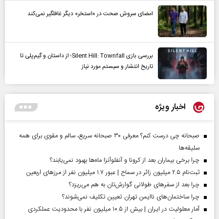
امضای سروش صحت در «استخر» دیگر غافلگیر نمی‌کند
بررسی بازی Silent Hill: Townfall؛ از داستان و گیم‌پلی تا
تاریخ انتشار و سیستم مورد نیاز
اخبار ویژه
صبحانه چی درست کنم؟ معرفی ۳۰ صبحانه سریع، سالم و مقوی برای همه
سلیقه‌ها
چرا برخی بیماران بعد از کرونا و آنفلوآنزا ماه‌ها بهبود نمی‌یابند؟
ثبت‌نام ۲.۵ میلیون زائر در سماح | عبور ۱.۷ میلیون نفر از مرز‌های اربعین
چرا بعد از سفرهای طولانی گوارش‌تان به هم می‌ریزد؟
چرا ساختمان‌های ناایمن تهران تعیین تکلیف نمی‌شوند؟
آمار معلولیت در ایران | بیش از ۱۰.۵ میلیون نفر با محدودیت عملکردی