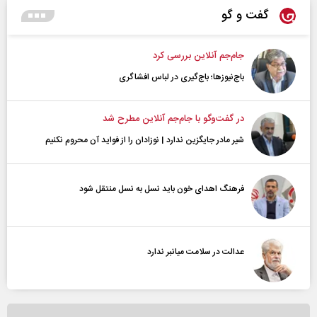
گفت و گو
جام‌جم آنلاین بررسی کرد
باج‌نیوزها؛ باج‌گیری در لباس افشاگری
در گفت‌و‌گو با جام‌جم آنلاین مطرح شد
شیر مادر جایگزین ندارد | نوزادان را از فواید آن محروم نکنیم
فرهنگ اهدای خون باید نسل به نسل منتقل شود
عدالت در سلامت میانبر ندارد