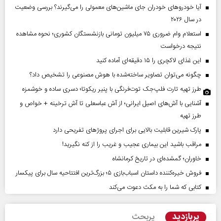
آیا خودروهای خودران جای ماشین‌های معمولی را می‌گیرند؟ بررسی وضعیت
در سال ۲۰۲۶
استعلام وام ضروری ۷۵ میلیون تومانی بازنشستگان کشوری؛ نحوه مشاهده
نتیجه درخواست
این غذای لاکچری را ۱۵ دقیقه‌ای آماده کنید
چگونه می‌توان تصاویر ساخته‌شده با هوش مصنوعی را تشخیص داد؟
طرز تهیه تارت فلپ‌جک توت‌فرنگی با پنیر ریکوتا؛ دسری ساده و خوشمزه
آشنایی با آش‌های اصیل ایرانی؛ از آش عباسعلی تا آش ترخینه + خواص و
طرز تهیه
پارک شیرین قابلیت‌ بالایی برای اجرای پروژهای تفریحی دارد
مراقب باشید این بیماری عجیب و غریب را از کنه نگیرید!
خاوران؛ گمشده‌ای در تاریخ کرمانشاه
فروش خیره‌کننده داستان اسباب‌بازی ۵؛ بزرگ‌ترین افتتاحیه سال برای پیکسار
کتابی که شما را به مکث دعوت می‌کند
پربازدید
پربحث