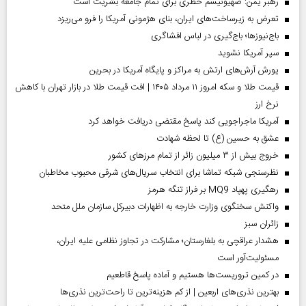
رهبر یمن: صهیونیسم خطری برای تمام جامعه بشریت است
تعرض به زیرساخت‌های ایران، بنای هژمونی آمریکا را فرو می‌ریزد
باج‌نیوزها؛ باج‌گیری در لباس افشاگری
سپر آمریکا نشوید
یورش آرش‌های ارتش به مراکز و پایگاه‌ آمریکا در بحرین
قیمت طلا و سکه امروز ۱۱ مرداد ۱۴۰۵ | افت قیمت طلا در بازار تهران با کاهش
نرخ ارز
آمریکا ماجراجویی کند پاسخ مقتضی دریافت خواهد کرد
عشق به حسین (ع) تا لحظه شهادت
خروج بیش از ۳ میلیون زائر از تمام مرز‌های کشور
نظرسنجی شبکه تماشا برای انتخاب سریال‌های شرقی محبوب مخاطبان
رهگیری پهپاد MQ9 بر فراز تنگه هرمز
واکنش سخنگوی وزارت خارجه به اظهارات دبیرکل سازمان ملل متحد
‌زائران سبز
هشدار عراقچی به بلغارستان؛ مشارکت در تجاوز نظامی علیه ایران،
مسئولیت‌آور است
در کمین تروریست‌ها هستیم و آماده پاسخ قاطعیم
بهترین نذری‌های اربعین | از کم هزینه‌ترین تا راحت‌ترین نذری‌ها