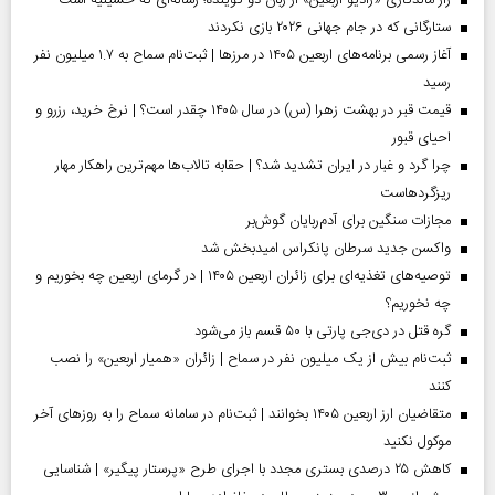
راز ماندگاری «رادیو اربعین» از زبان دو گوینده؛ رسانه‌ای که حسینیه است
ستارگانی که در جام جهانی ۲۰۲۶ بازی نکردند
آغاز رسمی برنامه‌های اربعین ۱۴۰۵ در مرز‌ها | ثبت‌نام سماح به ۱.۷ میلیون نفر
رسید
قیمت قبر در بهشت زهرا (س) در سال ۱۴۰۵ چقدر است؟ | نرخ خرید، رزرو و
احیای قبور
چرا گرد و غبار در ایران تشدید شد؟ | حقابه تالاب‌ها مهم‌ترین راهکار مهار
ریزگردهاست
مجازات سنگین برای آدم‌ربایان گوش‌بر
واکسن جدید سرطان پانکراس امیدبخش شد
توصیه‌های تغذیه‌ای برای زائران اربعین ۱۴۰۵ | در گرمای اربعین چه بخوریم و
چه نخوریم؟
گره قتل در دی‌جی پارتی با ۵۰ قسم باز می‌شود
ثبت‌نام بیش از یک میلیون نفر در سماح | زائران «همیار اربعین» را نصب
کنند
متقاضیان ارز اربعین ۱۴۰۵ بخوانند | ثبت‌نام در سامانه سماح را به روز‌های آخر
موکول نکنید
کاهش ۲۵ درصدی بستری مجدد با اجرای طرح «پرستار پیگیر» | شناسایی