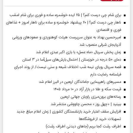
برای شام چی درست کنم؟ | ۲۵ ایده خوشمزه، ساده و فوری برای شام امشب
ناهار چی درست کنم؟ | ۲۰ پیشنهاد خوشمزه و ساده برای ناهار امروز + غذاهای
فوری و اقتصادی
امیرحسین بهداد به عنوان سرپرست هیئت کوهنوردی و صعودهای ورزشی
آذربایجان شرقی منصوب شد
زمان پخش سریال «ماه عسل» با بازی اکبر عبدی اعلام شد
دمای ۵۰ درجه در خوزستان | احتمال بارش‌های سیل‌آسا در ۳ استان
قصه سریال رویای نیمه شب اختلاف شیعه و سنی نیست/ از روند اجرای
فیلمنامه رضایت دارم
مسیر‌های راهپیمایی جاماندگان اربعین در البرز اعلام شد
قیمت سکه و طلا در بازار آزاد در ۱۰ مرداد ۱۴۰۵
رسانه‌های برون‌مرزی راویان جهانی اربعین
ببینید | «چهل روز » محسن چاووشی منتشر شد
افزایش سقف اعتبار خرید بازنشستگان کشوری | زمان اعلام مبلغ جدید
تسهیلات خرید از فروشگاه‌ها
اطراف رشت کجا بریم (جاهای دیدنی اطراف رشت)