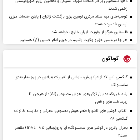
دهها فلسطینی بر اثر حملات شهرک نشینان و نظامیان رژیم صهیونیستی
زخمی شدند
توصیه‌های مهم ستاد مرکزی اربعین برای بازگشت زائران | پایان خدمات مرزی
اربعین ۱۵ مرداد ۱۴۰۵
فلسطین هرگز از اولویت ایران خارج نخواهد شد
هر جا در مسیر حق و ولایت باشیم، در حریم امام حسین (ع) هستیم
گوناگون
گلکسی اس ۲۷ اولترا؛ پیش‌نمایشی از تغییرات بنیادین در پرچمدار بعدی
سامسونگ
رشد خیره‌کننده بازار توکن‌های هوش مصنوعی (AI)؛ از هیجان تا
زیرساخت‌های واقعی
انقلاب گوشی‌های تاشو‌ با طعم هوش مصنوعی؛ معرفی و مقایسه خانواده
گلکسی Z۸
بحران باتری در گوشی‌های سامسونگ؛ آیا به‌روزرسانی One UI ۸.۵ مقصر
است؟