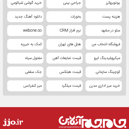
یوتوبروکرز
جراحی بینی
خرید گوشی شیائومی
هزینه پست
بخورات
دانلود آهنگ جدید
سئو در مشهد
نرم افزار CRM
webone.co
فروشگاه انتخاب من
هتل های تهران
کمک به خیریه
میکروبلیدینگ ابرو
قیمت ضایعات آهن
مفتول سیاه
کوچینگ سازمانی
قیمت هبلکس
جک سقفی
خرید میز اداری مدرن
قیمت میلگرد
میز کنفرانس