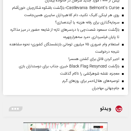
بیش از ۳۰۰۰ مورد جدید سرطان در خانواده بیماران
Castlevania: Belmont’s Curse؛ بازگشت باشکوه شکارچیان خون‌آشام
روی هر لینکی کلیک نکنید، دام کلاهبرداران سایبری همین‌جاست
سرمایه‌گذاری برای رفاه؛ هزینه یا آینده‌سازی؟
بازگشت مسعود شصت‌چی با دردسر‌های تازه؛ از شایعه حضور در میز مذاکره
تا پایان فیلمبرداری «مرد سه‌هزارچهره»
استعلام وام ضروری ۷۵ میلیون تومانی بازنشستگان کشوری؛ نحوه مشاهده
نتیجه درخواست
اجیر کردن قاتل برای کشتن همسر!
بازگشت Black Flag Resynced خبری جذاب برای دوستداران بازی
معجزه، نقشه شوهرکشی را ناکام گذاشت
توصیه‌های هلال‌احمر برای روز‌های گرم
جام‌جهانی مهاجران
ویدئو