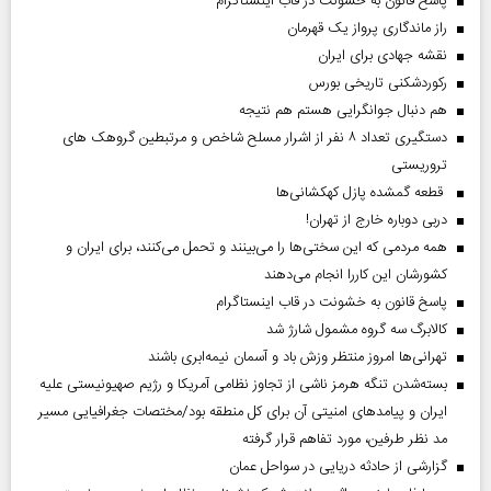
پاسخ قانون به خشونت در قاب اینستاگرام
راز ماندگاری پرواز یک قهرمان
نقشه جهادی برای ایران
رکوردشکنی تاریخی بورس
هم دنبال جوانگرایی هستم هم نتیجه
دستگیری تعداد ۸ نفر از اشرار مسلح شاخص و مرتبطین گروهک های
تروریستی
قطعه گمشده پازل کهکشانی‌ها
دربی دوباره خارج از تهران!
همه مردمی که این سختی‌ها را می‌بینند و تحمل می‌کنند، برای ایران و
کشورشان این کاررا انجام می‌دهند
پاسخ قانون به خشونت در قاب اینستاگرام
کالابرگ سه گروه مشمول شارژ شد
تهرانی‌ها امروز منتظر وزش باد و آسمان نیمه‌ابری باشند
بسته‌شدن تنگه هرمز ناشی از تجاوز نظامی آمریکا و رژیم صهیونیستی علیه
ایران و پیامد‌های امنیتی آن برای کل منطقه بود/مختصات جغرافیایی مسیر
مد نظر طرفین، مورد تفاهم قرار گرفته
گزارشی از حادثه دریایی در سواحل عمان