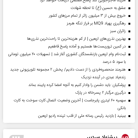
آمریکا ماجراجویی کند پاسخ مقتضی دریافت خواهد کرد
عشق به حسین (ع) تا لحظه شهادت
خروج بیش از ۳ میلیون زائر از تمام مرز‌های کشور
رهگیری پهپاد MQ9 بر فراز تنگه هرمز
‌زائران سبز
بهترین نذری‌های اربعین | از کم هزینه‌ترین تا راحت‌ترین نذری‌ها
در کمین تروریست‌ها هستیم و آماده پاسخ قاطعیم
ثبت‌نام وام اربعین بازنشستگان کشوری آغاز شد | تسهیلات ۲۰ میلیون تومانی
با سود ۵ درصد
هنرمند منحصر‌به‌فردی را از دست دادیم/ پخش ۲ مجموعه تلویزیونی جدید
زنده‌یاد عبدی در آینده نزدیک
پزشکیان: باید دشمن را وادار کنیم به آنچه امضا کرده پایبند بماند
درگیری مرگبار ۲ پسرخاله در پارک
سهمیه ۶۰ لیتری پابرجاست | آخرین وضعیت اتصال کارت سوخت به کارت
بانکی
ببینید | بازدید رئیس رسانه ملی از قلب تپنده رادیو اربعین
پیشنهاد سردبیر