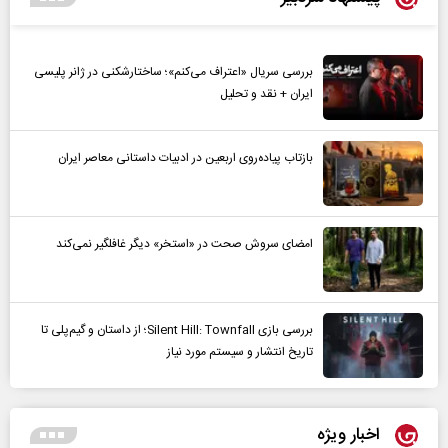
بررسی سریال «اعتراف می‌کنم»؛ ساختارشکنی در ژانر پلیسی
ایران + نقد و تحلیل
بازتاب پیاده‌روی اربعین در ادبیات داستانی معاصر ایران
امضای سروش صحت در «استخر» دیگر غافلگیر نمی‌کند
بررسی بازی Silent Hill: Townfall؛ از داستان و گیم‌پلی تا
تاریخ انتشار و سیستم مورد نیاز
اخبار ویژه