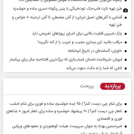
چگونه می‌توان تصاویر ساخته‌شده با هوش مصنوعی را تشخیص داد؟
طرز تهیه تارت فلپ‌جک توت‌فرنگی با پنیر ریکوتا؛ دسری ساده و خوشمزه
آشنایی با آش‌های اصیل ایرانی؛ از آش عباسعلی تا آش ترخینه + خواص و
طرز تهیه
پارک شیرین قابلیت‌ بالایی برای اجرای پروژهای تفریحی دارد
مراقب باشید این بیماری عجیب و غریب را از کنه نگیرید!
خاوران؛ گمشده‌ای در تاریخ کرمانشاه
فروش خیره‌کننده داستان اسباب‌بازی ۵؛ بزرگ‌ترین افتتاحیه سال برای پیکسار
کتابی که شما را به مکث دعوت می‌کند
پربازدید
پربحث
برای شام چی درست کنم؟ | ۲۵ ایده خوشمزه، ساده و فوری برای شام امشب
ناهار چی درست کنم؟ | ۲۰ پیشنهاد خوشمزه و ساده برای ناهار امروز + غذاهای
فوری و اقتصادی
امیرحسین بهداد به عنوان سرپرست هیئت کوهنوردی و صعودهای ورزشی
آذربایجان شرقی منصوب شد