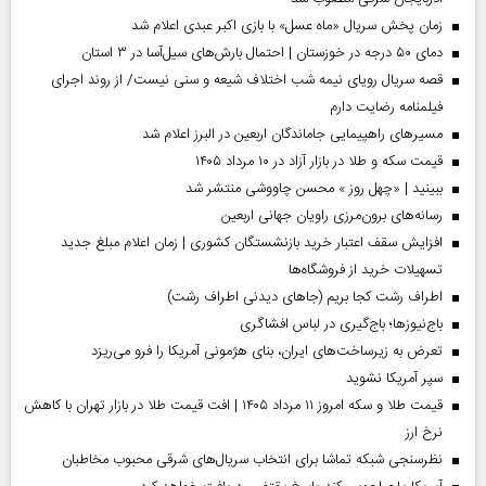
زمان پخش سریال «ماه عسل» با بازی اکبر عبدی اعلام شد
دمای ۵۰ درجه در خوزستان | احتمال بارش‌های سیل‌آسا در ۳ استان
قصه سریال رویای نیمه شب اختلاف شیعه و سنی نیست/ از روند اجرای
فیلمنامه رضایت دارم
مسیر‌های راهپیمایی جاماندگان اربعین در البرز اعلام شد
قیمت سکه و طلا در بازار آزاد در ۱۰ مرداد ۱۴۰۵
ببینید | «چهل روز » محسن چاووشی منتشر شد
رسانه‌های برون‌مرزی راویان جهانی اربعین
افزایش سقف اعتبار خرید بازنشستگان کشوری | زمان اعلام مبلغ جدید
تسهیلات خرید از فروشگاه‌ها
اطراف رشت کجا بریم (جاهای دیدنی اطراف رشت)
باج‌نیوزها؛ باج‌گیری در لباس افشاگری
تعرض به زیرساخت‌های ایران، بنای هژمونی آمریکا را فرو می‌ریزد
سپر آمریکا نشوید
قیمت طلا و سکه امروز ۱۱ مرداد ۱۴۰۵ | افت قیمت طلا در بازار تهران با کاهش
نرخ ارز
نظرسنجی شبکه تماشا برای انتخاب سریال‌های شرقی محبوب مخاطبان