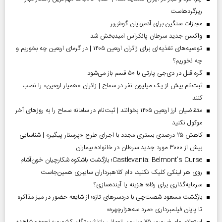
ریزگردهاست
مجازات سنگین برای آدم‌ربایان گوش‌بر
واکسن جدید سرطان پانکراس امیدبخش شد
توصیه‌های تغذیه‌ای برای زائران اربعین ۱۴۰۵ | در گرمای اربعین چه بخوریم و
چه نخوریم؟
گره قتل در دی‌جی پارتی با ۵۰ قسم باز می‌شود
ثبت‌نام بیش از یک میلیون نفر در سماح | زائران «همیار اربعین» را نصب
کنند
متقاضیان ارز اربعین ۱۴۰۵ بخوانند | ثبت‌نام در سامانه سماح را به روز‌های آخر
موکول نکنید
کاهش ۲۵ درصدی بستری مجدد با اجرای طرح «پرستار پیگیر» | شناسایی
بیش از ۳۰۰۰ مورد جدید سرطان در خانواده بیماران
Castlevania: Belmont’s Curse؛ بازگشت باشکوه شکارچیان خون‌آشام
روی هر لینکی کلیک نکنید، دام کلاهبرداران سایبری همین‌جاست
سرمایه‌گذاری برای رفاه؛ هزینه یا آینده‌سازی؟
بازگشت مسعود شصت‌چی با دردسر‌های تازه؛ از شایعه حضور در میز مذاکره
تا پایان فیلمبرداری «مرد سه‌هزارچهره»