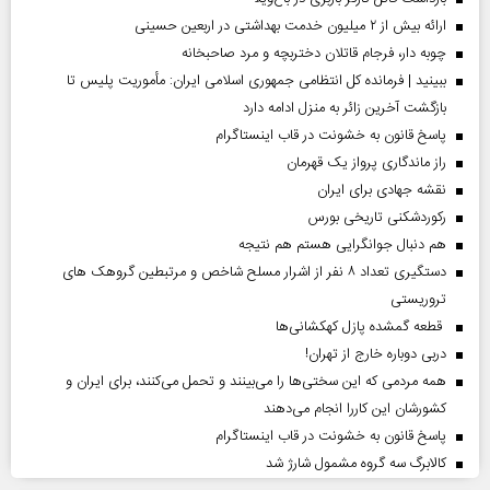
ارائه بیش از ۲ میلیون خدمت بهداشتی در اربعین حسینی
چوبه دار، فرجام قاتلان دختربچه و مرد صاحبخانه
ببینید | فرمانده کل انتظامی جمهوری اسلامی ایران­: مأموریت پلیس تا
بازگشت آخرین زائر به منزل ادامه دارد
پاسخ قانون به خشونت در قاب اینستاگرام
راز ماندگاری پرواز یک قهرمان
نقشه جهادی برای ایران
رکوردشکنی تاریخی بورس
هم دنبال جوانگرایی هستم هم نتیجه
دستگیری تعداد ۸ نفر از اشرار مسلح شاخص و مرتبطین گروهک های
تروریستی
قطعه گمشده پازل کهکشانی‌ها
دربی دوباره خارج از تهران!
همه مردمی که این سختی‌ها را می‌بینند و تحمل می‌کنند، برای ایران و
کشورشان این کاررا انجام می‌دهند
پاسخ قانون به خشونت در قاب اینستاگرام
کالابرگ سه گروه مشمول شارژ شد