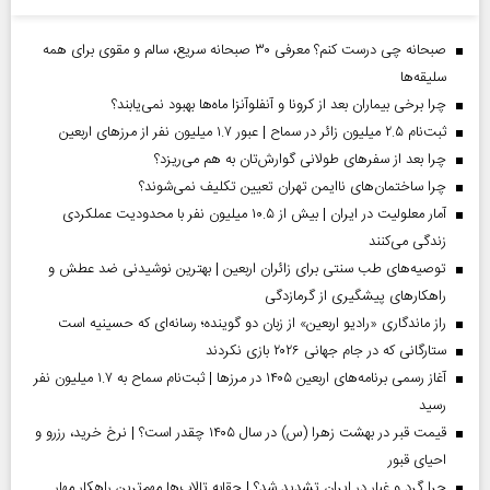
صبحانه چی درست کنم؟ معرفی ۳۰ صبحانه سریع، سالم و مقوی برای همه
سلیقه‌ها
چرا برخی بیماران بعد از کرونا و آنفلوآنزا ماه‌ها بهبود نمی‌یابند؟
ثبت‌نام ۲.۵ میلیون زائر در سماح | عبور ۱.۷ میلیون نفر از مرز‌های اربعین
چرا بعد از سفرهای طولانی گوارش‌تان به هم می‌ریزد؟
چرا ساختمان‌های ناایمن تهران تعیین تکلیف نمی‌شوند؟
آمار معلولیت در ایران | بیش از ۱۰.۵ میلیون نفر با محدودیت عملکردی
زندگی می‌کنند
توصیه‌های طب سنتی برای زائران اربعین | بهترین نوشیدنی ضد عطش و
راهکارهای پیشگیری از گرمازدگی
راز ماندگاری «رادیو اربعین» از زبان دو گوینده؛ رسانه‌ای که حسینیه است
ستارگانی که در جام جهانی ۲۰۲۶ بازی نکردند
آغاز رسمی برنامه‌های اربعین ۱۴۰۵ در مرز‌ها | ثبت‌نام سماح به ۱.۷ میلیون نفر
رسید
قیمت قبر در بهشت زهرا (س) در سال ۱۴۰۵ چقدر است؟ | نرخ خرید، رزرو و
احیای قبور
چرا گرد و غبار در ایران تشدید شد؟ | حقابه تالاب‌ها مهم‌ترین راهکار مهار