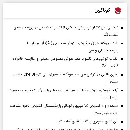
گوناگون
گلکسی اس ۲۷ اولترا؛ پیش‌نمایشی از تغییرات بنیادین در پرچمدار بعدی
سامسونگ
رشد خیره‌کننده بازار توکن‌های هوش مصنوعی (AI)؛ از هیجان تا
زیرساخت‌های واقعی
انقلاب گوشی‌های تاشو‌ با طعم هوش مصنوعی؛ معرفی و مقایسه خانواده
گلکسی Z۸
بحران باتری در گوشی‌های سامسونگ؛ آیا به‌روزرسانی One UI ۸.۵ مقصر
است؟
آیا خودروهای خودران جای ماشین‌های معمولی را می‌گیرند؟ بررسی وضعیت
در سال ۲۰۲۶
استعلام وام ضروری ۷۵ میلیون تومانی بازنشستگان کشوری؛ نحوه مشاهده
نتیجه درخواست
این غذای لاکچری را ۱۵ دقیقه‌ای آماده کنید