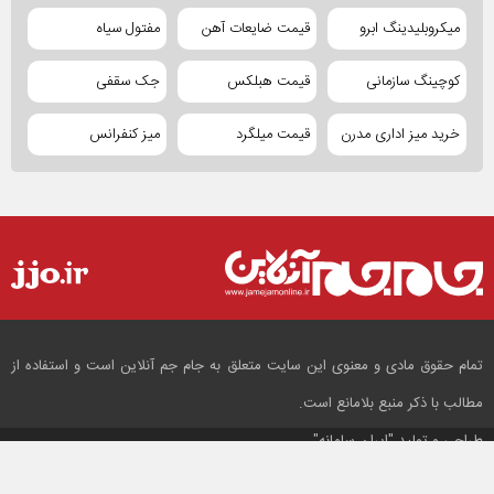
میکروبلیدینگ ابرو
قیمت ضایعات آهن
مفتول سیاه
کوچینگ سازمانی
قیمت هبلکس
جک سقفی
خرید میز اداری مدرن
قیمت میلگرد
میز کنفرانس
تمام حقوق مادی و معنوی این سایت متعلق به جام جم آنلاین است و استفاده از
مطالب با ذکر منبع بلامانع است.
طراحی و تولید
"ایران سامانه"