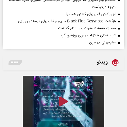
استعلام وام ضروری ۷۵ میلیون تومانی بازنشستگان کشوری؛ نحوه مشاهده
نتیجه درخواست
اجیر کردن قاتل برای کشتن همسر!
بازگشت Black Flag Resynced خبری جذاب برای دوستداران بازی
معجزه، نقشه شوهرکشی را ناکام گذاشت
توصیه‌های هلال‌احمر برای روز‌های گرم
جام‌جهانی مهاجران
ویدئو