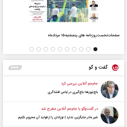
صفحات‌نخست‌روزنامه ها‌ی پنجشنبه‌۱۵ مردادماه
گفت و گو
جام‌جم آنلاین بررسی کرد
باج‌نیوزها؛ باج‌گیری در لباس افشاگری
در گفت‌و‌گو با جام‌جم آنلاین مطرح شد
شیر مادر جایگزین ندارد | نوزادان را از فواید آن محروم نکنیم