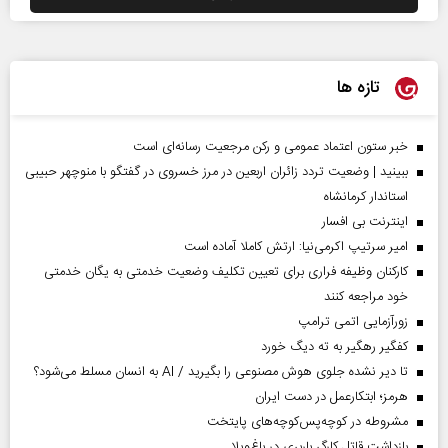
تازه ها
خبر ستون اعتماد عمومی و رکن مرجعیت رسانه‌ای است
ببینید | وضعیت تردد زائران اربعین در مرز خسروی در گفتگو با منوچهر حبیبی
استاندار کرمانشاه
اینترنت بی افسار
امیر سرتیپ اکرمی‌نیا: ارتش کاملا آماده است
کارکنان وظیفه فراری برای تعیین تکلیف وضعیت خدمتی به یگان خدمتی
خود مراجعه کنند
زورآزمایی اتمی ترامپ
کفگیر رهگیر به ته دیگ خورد
تا دیر نشده جلوی هوش مصنوعی را بگیرید / AI به انسان مسلط می‌شود؟
هرمز؛ ابتکارعمل در دست ایران
مشروطه در کوچه‌پس‌کوچه‌های پایتخت
بازداشت قاتل کارگر باربری در باغ‌ویلا