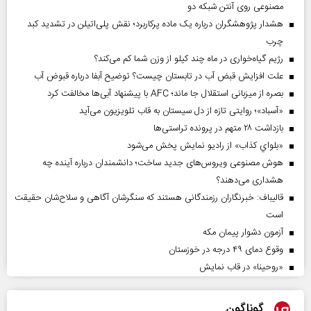
مصنوعی روی آنتن شبکه دو
هشدار پژوهشگران درباره یک ماده پرکاربرد؛ نقش پلی‌اتیلن در تشدید کبد
چرب
رژیم گیاه‌خواری در ماه چند کیلو از وزن شما کم می‌کند؟
علت افزایش قبض آب در تابستان چیست؟ توضیح آبفا درباره قبوض آب
بصره از میزبانی استقلال جا ماند؛ AFC با پیشنهاد آبی‌ها مخالفت کرد
«آسباد»؛ روایتی تازه از دل سیستان به قاب تلویزیون می‌آید
بازداشت ۲۸ متهم در پرونده تراستی‌ها
«بلواي کذاب» از رادیو نمایش پخش می‌شود
هوش مصنوعی ویروس‌های جدید ساخت؛ دانشمندان درباره آینده چه
هشداری می‌دهند؟
قالیباف: خبرنگاران رزمندگانی هستند که سنگرشان آگاهی و سلاح‌شان حقیقت
است
آزمون دشوار پیمان مکه
وقوع دمای ۴۹ درجه در خوزستان
«روحینا» در قاب نمایش
گوناگون