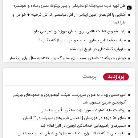
طرز تهیه تارت فلپ‌جک توت‌فرنگی با پنیر ریکوتا؛ دسری ساده و خوشمزه
آشنایی با آش‌های اصیل ایرانی؛ از آش عباسعلی تا آش ترخینه + خواص و
طرز تهیه
پارک شیرین قابلیت‌ بالایی برای اجرای پروژهای تفریحی دارد
مراقب باشید این بیماری عجیب و غریب را از کنه نگیرید!
خاوران؛ گمشده‌ای در تاریخ کرمانشاه
فروش خیره‌کننده داستان اسباب‌بازی ۵؛ بزرگ‌ترین افتتاحیه سال برای پیکسار
پربازدید
پربحث
امیرحسین بهداد به عنوان سرپرست هیئت کوهنوردی و صعودهای ورزشی
آذربایجان شرقی منصوب شد
پرداخت مابه‌التفاوت حقوق بازنشستگان تأمین اجتماعی
دمای ۵۰ درجه در خوزستان | احتمال بارش‌های سیل‌آسا در ۳ استان
مسیر‌های راهپیمایی جاماندگان اربعین در البرز اعلام شد
نظرسنجی شبکه تماشا برای انتخاب سریال‌های شرقی محبوب مخاطبان