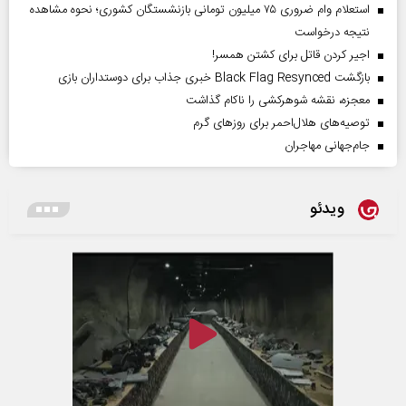
استعلام وام ضروری ۷۵ میلیون تومانی بازنشستگان کشوری؛ نحوه مشاهده
نتیجه درخواست
اجیر کردن قاتل برای کشتن همسر!
بازگشت Black Flag Resynced خبری جذاب برای دوستداران بازی
معجزه، نقشه شوهرکشی را ناکام گذاشت
توصیه‌های هلال‌احمر برای روز‌های گرم
جام‌جهانی مهاجران
ویدئو