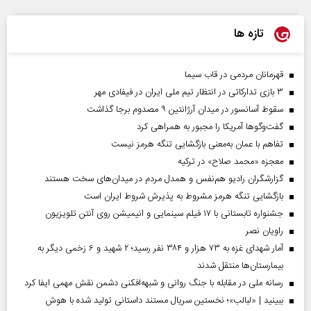
تازه ها
قهرمانان مردمی در قاب سیما
۳ بازی تدارکاتی در انتظار تیم ملی ایران در فیفادی مهر
سقوط آسانسور در میدان آرژانتین ۹ مصدوم برجا گذاشت
گفت‌وگوها آمریکا را مجبور به همراهی کرد
تفاهم با عمان به‌معنی بازگشایی تنگه هرمز نیست
معجزه «محمد صلاح» در ترکیه
گزارشگران رادیو هم‌نفس و همدل مردم در میدان‌های سخت هستند
بازگشایی تنگه هرمز مشروط به پذیرش شروط ایران است
جشنواره تابستانی با ۱۷ فیلم سینمایی و انیمیشن روی آنتن تلویزیون
راویان نصر
آمار شهدای غزه به ۷۳ هزار و ۳۸۴ نفر رسید؛ ۲ شهید و ۶ زخمی دیگر به
بیمارستان‌ها منتقل شدند
رسانه ملی در مقابله با جنگ روانی و شبهه‌افکنی دشمن نقش مهمی ایفا کرد
ببینید | «لبالب»؛ نخستین سریال مستند داستانی تولید شده با هوش