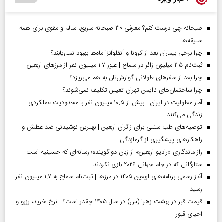
صبحانه چی درست کنم؟ معرفی ۳۰ صبحانه سریع، سالم و مقوی برای همه
سلیقه‌ها
چرا برخی بیماران بعد از کرونا و آنفلوآنزا ماه‌ها بهبود نمی‌یابند؟
ثبت‌نام ۲.۵ میلیون زائر در سماح | عبور ۱.۷ میلیون نفر از مرز‌های اربعین
چرا بعد از سفرهای طولانی گوارش‌تان به هم می‌ریزد؟
چرا ساختمان‌های ناایمن تهران تعیین تکلیف نمی‌شوند؟
آمار معلولیت در ایران | بیش از ۱۰.۵ میلیون نفر با محدودیت عملکردی
زندگی می‌کنند
توصیه‌های طب سنتی برای زائران اربعین | بهترین نوشیدنی ضد عطش و
راهکارهای پیشگیری از گرمازدگی
راز ماندگاری «رادیو اربعین» از زبان دو گوینده؛ رسانه‌ای که حسینیه است
ستارگانی که در جام جهانی ۲۰۲۶ بازی نکردند
آغاز رسمی برنامه‌های اربعین ۱۴۰۵ در مرز‌ها | ثبت‌نام سماح به ۱.۷ میلیون نفر
رسید
قیمت قبر در بهشت زهرا (س) در سال ۱۴۰۵ چقدر است؟ | نرخ خرید، رزرو و
احیای قبور