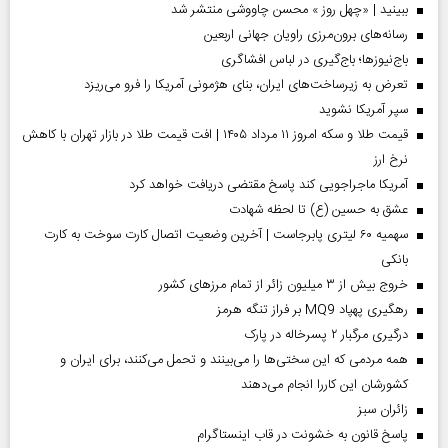
ببینید | «چهل روز » محسن چاووشی منتشر شد
رسانه‌های برون‌مرزی راویان جهانی اربعین
باج‌نیوزها؛ باج‌گیری در لباس افشاگری
تعرض به زیرساخت‌های ایران، بنای هژمونی آمریکا را فرو می‌ریزد
سپر آمریکا نشوید
قیمت طلا و سکه امروز ۱۱ مرداد ۱۴۰۵ | افت قیمت طلا در بازار تهران با کاهش
نرخ ارز
آمریکا ماجراجویی کند پاسخ مقتضی دریافت خواهد کرد
عشق به حسین (ع) تا لحظه شهادت
سهمیه ۶۰ لیتری پابرجاست | آخرین وضعیت اتصال کارت سوخت به کارت
بانکی
خروج بیش از ۳ میلیون زائر از تمام مرز‌های کشور
رهگیری پهپاد MQ9 بر فراز تنگه هرمز
درگیری مرگبار ۲ پسرخاله در پارک
همه مردمی که این سختی‌ها را می‌بینند و تحمل می‌کنند، برای ایران و
کشورشان این کاررا انجام می‌دهند
‌زائران سبز
پاسخ قانون به خشونت در قاب اینستاگرام