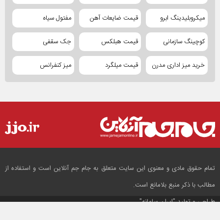
میکروبلیدینگ ابرو
قیمت ضایعات آهن
مفتول سیاه
کوچینگ سازمانی
قیمت هبلکس
جک سقفی
خرید میز اداری مدرن
قیمت میلگرد
میز کنفرانس
تمام حقوق مادی و معنوی این سایت متعلق به جام جم آنلاین است و استفاده از
مطالب با ذکر منبع بلامانع است.
طراحی و تولید
"ایران سامانه"