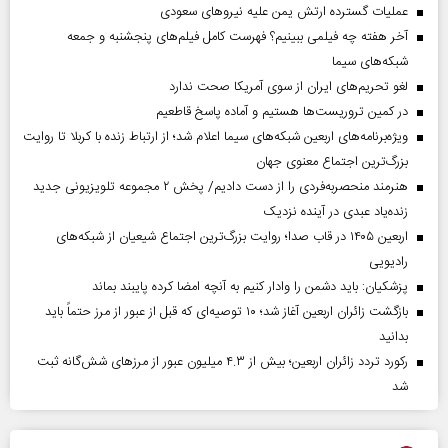
عملیات گسترده ارتش یمن علیه نیروهای سعودی
آخر هفته چه فیلمی ببینیم؟ فهرست کامل فیلم‌های پنجشنبه و جمعه
شبکه‌های سیما
لغو تحریم‌های ایران از سوی آمریکا صحت ندارد
در کمین تروریست‌ها هستیم و آماده پاسخ قاطعیم
ویژه‌برنامه‌های اربعین شبکه‌های سیما اعلام شد؛ از ارتباط زنده با کربلا تا روایت
بزرگ‌ترین اجتماع معنوی جهان
هنرمند منحصر‌به‌فردی را از دست دادیم/ پخش ۲ مجموعه تلویزیونی جدید
زنده‌یاد عبدی در آینده نزدیک
اربعین ۱۴۰۵ در قاب صدا؛ روایت بزرگ‌ترین اجتماع شیعیان از شبکه‌های
رادیویی
پزشکیان: باید دشمن را وادار کنیم به آنچه امضا کرده پایبند بماند
بازگشت زائران اربعین آغاز شد؛ ۱۰ توصیه‌ای که قبل از عبور از مرز حتماً باید
بدانید
رکورد تردد زائران اربعین؛ بیش از ۴.۳ میلیون عبور از مرزهای شش‌گانه ثبت
شد