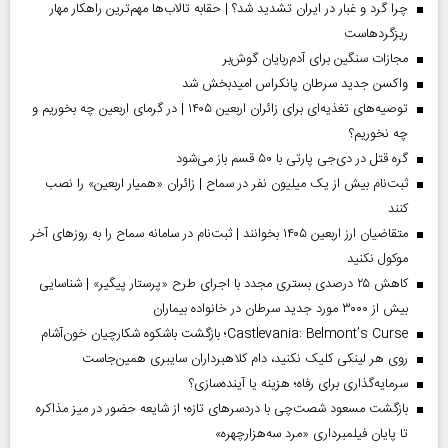
چرا گرد و غبار در ایران تشدید شد؟ | حقابه تالاب‌ها مهم‌ترین راهکار مهار
ریزگردهاست
مجازات سنگین برای آدم‌ربایان گوش‌بر
واکسن جدید سرطان پانکراس امیدبخش شد
توصیه‌های تغذیه‌ای برای زائران اربعین ۱۴۰۵ | در گرمای اربعین چه بخوریم و
چه نخوریم؟
گره قتل در دی‌جی پارتی با ۵۰ قسم باز می‌شود
ثبت‌نام بیش از یک میلیون نفر در سماح | زائران «همیار اربعین» را نصب
کنند
متقاضیان ارز اربعین ۱۴۰۵ بخوانند | ثبت‌نام در سامانه سماح را به روز‌های آخر
موکول نکنید
کاهش ۲۵ درصدی بستری مجدد با اجرای طرح «پرستار پیگیر» | شناسایی
بیش از ۳۰۰۰ مورد جدید سرطان در خانواده بیماران
Castlevania: Belmont’s Curse؛ بازگشت باشکوه شکارچیان خون‌آشام
روی هر لینکی کلیک نکنید، دام کلاهبرداران سایبری همین‌جاست
سرمایه‌گذاری برای رفاه؛ هزینه یا آینده‌سازی؟
بازگشت مسعود شصت‌چی با دردسر‌های تازه؛ از شایعه حضور در میز مذاکره
تا پایان فیلمبرداری «مرد سه‌هزارچهره»