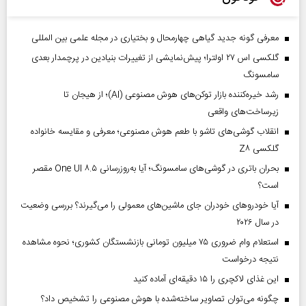
معرفی گونه جدید گیاهی چهارمحال و بختیاری در مجله علمی بین المللی
گلکسی اس ۲۷ اولترا؛ پیش‌نمایشی از تغییرات بنیادین در پرچمدار بعدی
سامسونگ
رشد خیره‌کننده بازار توکن‌های هوش مصنوعی (AI)؛ از هیجان تا
زیرساخت‌های واقعی
انقلاب گوشی‌های تاشو‌ با طعم هوش مصنوعی؛ معرفی و مقایسه خانواده
گلکسی Z۸
بحران باتری در گوشی‌های سامسونگ؛ آیا به‌روزرسانی One UI ۸.۵ مقصر
است؟
آیا خودروهای خودران جای ماشین‌های معمولی را می‌گیرند؟ بررسی وضعیت
در سال ۲۰۲۶
استعلام وام ضروری ۷۵ میلیون تومانی بازنشستگان کشوری؛ نحوه مشاهده
نتیجه درخواست
این غذای لاکچری را ۱۵ دقیقه‌ای آماده کنید
چگونه می‌توان تصاویر ساخته‌شده با هوش مصنوعی را تشخیص داد؟