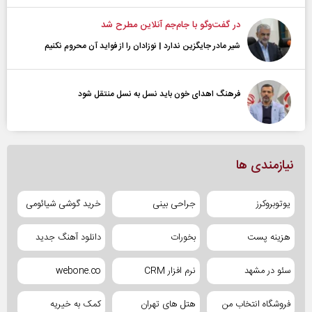
در گفت‌و‌گو با جام‌جم آنلاین مطرح شد
شیر مادر جایگزین ندارد | نوزادان را از فواید آن محروم نکنیم
فرهنگ اهدای خون باید نسل به نسل منتقل شود
نیازمندی ها
یوتوبروکرز
جراحی بینی
خرید گوشی شیائومی
هزینه پست
بخورات
دانلود آهنگ جدید
سئو در مشهد
نرم افزار CRM
webone.co
فروشگاه انتخاب من
هتل های تهران
کمک به خیریه