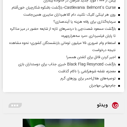
بیش از ۳۰۰۰ مورد جدید سرطان در خانواده بیماران
Castlevania: Belmont’s Curse؛ بازگشت باشکوه شکارچیان خون‌آشام
روی هر لینکی کلیک نکنید، دام کلاهبرداران سایبری همین‌جاست
سرمایه‌گذاری برای رفاه؛ هزینه یا آینده‌سازی؟
بازگشت مسعود شصت‌چی با دردسر‌های تازه؛ از شایعه حضور در میز مذاکره
تا پایان فیلمبرداری «مرد سه‌هزارچهره»
استعلام وام ضروری ۷۵ میلیون تومانی بازنشستگان کشوری؛ نحوه مشاهده
نتیجه درخواست
اجیر کردن قاتل برای کشتن همسر!
بازگشت Black Flag Resynced خبری جذاب برای دوستداران بازی
معجزه، نقشه شوهرکشی را ناکام گذاشت
توصیه‌های هلال‌احمر برای روز‌های گرم
جام‌جهانی مهاجران
ویدئو