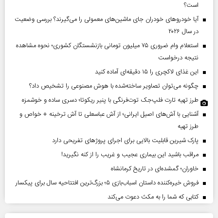
است؟
آیا خودروهای خودران جای ماشین‌های معمولی را می‌گیرند؟ بررسی وضعیت
در سال ۲۰۲۶
استعلام وام ضروری ۷۵ میلیون تومانی بازنشستگان کشوری؛ نحوه مشاهده
نتیجه درخواست
این غذای لاکچری را ۱۵ دقیقه‌ای آماده کنید
چگونه می‌توان تصاویر ساخته‌شده با هوش مصنوعی را تشخیص داد؟
طرز تهیه تارت فلپ‌جک توت‌فرنگی با پنیر ریکوتا؛ دسری ساده و خوشمزه
آشنایی با آش‌های اصیل ایرانی؛ از آش عباسعلی تا آش ترخینه + خواص و
طرز تهیه
پارک شیرین قابلیت‌ بالایی برای اجرای پروژهای تفریحی دارد
مراقب باشید این بیماری عجیب و غریب را از کنه نگیرید!
خاوران؛ گمشده‌ای در تاریخ کرمانشاه
فروش خیره‌کننده داستان اسباب‌بازی ۵؛ بزرگ‌ترین افتتاحیه سال برای پیکسار
کتابی که شما را به مکث دعوت می‌کند