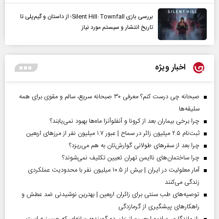
بررسی بازی Silent Hill: Townfall؛ از داستان و گیم‌پلی تا
تاریخ انتشار و سیستم مورد نیاز
اخبار ویژه
صبحانه چی درست کنم؟ معرفی ۳۰ صبحانه سریع، سالم و مقوی برای همه
سلیقه‌ها
چرا برخی بیماران بعد از کرونا و آنفلوآنزا ماه‌ها بهبود نمی‌یابند؟
ثبت‌نام ۲.۵ میلیون زائر در سماح | عبور ۱.۷ میلیون نفر از مرز‌های اربعین
چرا بعد از سفرهای طولانی گوارش‌تان به هم می‌ریزد؟
چرا ساختمان‌های ناایمن تهران تعیین تکلیف نمی‌شوند؟
آمار معلولیت در ایران | بیش از ۱۰.۵ میلیون نفر با محدودیت عملکردی
زندگی می‌کنند
توصیه‌های طب سنتی برای زائران اربعین | بهترین نوشیدنی ضد عطش و
راهکارهای پیشگیری از گرمازدگی
راز ماندگاری «رادیو اربعین» از زبان دو گوینده؛ رسانه‌ای که حسینیه است