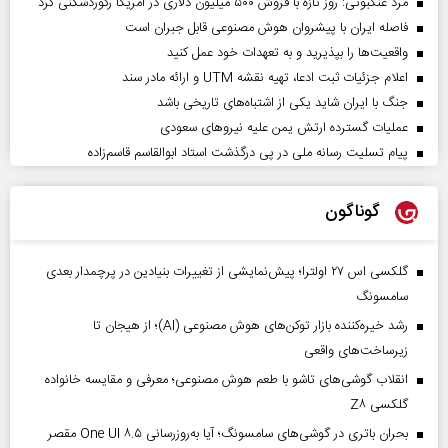
مرد عنکبوتی: روز تازه با فروش ۵۰۰ میلیون دلاری در آمریکا رکوردشکنی کرد
فاصله ایران با پیشرو‌ان هوش مصنوعی قابل جبران است
واقعیت‌ها را بپذیرید و به تعهدات خود عمل کنید
اعلام جزئیات ثبت ادعا، تهیه نقشه UTM و ارائه مادر سند
جنگ با ایران شاید یکی از اشتباه‌های تاریخی باشد
عملیات گسترده ارتش یمن علیه نیروهای سعودی
پیام تسلیت رسانه ملی در پی درگذشت استاد ابوالقاسم قاسم‌زاده
گوناگون
گلکسی اس ۲۷ اولترا؛ پیش‌نمایشی از تغییرات بنیادین در پرچمدار بعدی
سامسونگ
رشد خیره‌کننده بازار توکن‌های هوش مصنوعی (AI)؛ از هیجان تا
زیرساخت‌های واقعی
انقلاب گوشی‌های تاشو‌ با طعم هوش مصنوعی؛ معرفی و مقایسه خانواده
گلکسی Z۸
بحران باتری در گوشی‌های سامسونگ؛ آیا به‌روزرسانی One UI ۸.۵ مقصر