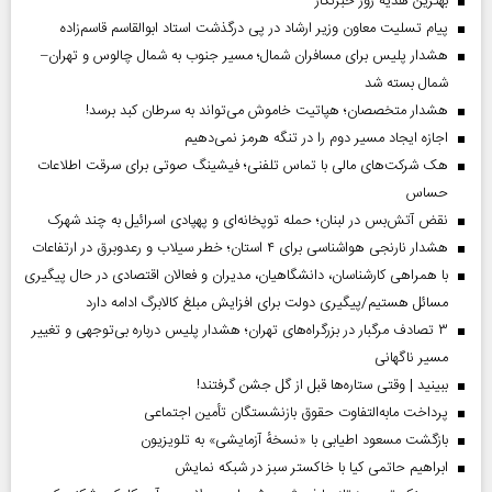
بهترین هدیه روز خبرنگار
پیام تسلیت معاون وزیر ارشاد در پی درگذشت استاد ابوالقاسم قاسم‌زاده
هشدار پلیس برای مسافران شمال؛ مسیر جنوب به شمال چالوس و تهران–
شمال بسته شد
هشدار متخصصان؛ هپاتیت خاموش می‌تواند به سرطان کبد برسد!
اجازه ایجاد مسیر دوم را در تنگه هرمز نمی‌دهیم
هک شرکت‌های مالی با تماس تلفنی؛ فیشینگ صوتی برای سرقت اطلاعات
حساس
نقض آتش‌بس در لبنان؛ حمله توپخانه‌ای و پهپادی اسرائیل به چند شهرک
هشدار نارنجی هواشناسی برای ۴ استان؛ خطر سیلاب و رعدوبرق در ارتفاعات
با همراهی کارشناسان، دانشگاهیان، مدیران و فعالان اقتصادی در حال پیگیری
مسائل هستیم/پیگیری دولت برای افزایش مبلغ کالابرگ ادامه دارد
۳ تصادف مرگبار در بزرگراه‌های تهران؛ هشدار پلیس درباره بی‌توجهی و تغییر
مسیر ناگهانی
ببینید | وقتی ستاره‌ها قبل از گل جشن گرفتند!
پرداخت مابه‌التفاوت حقوق بازنشستگان تأمین اجتماعی
بازگشت مسعود اطیابی با «نسخهٔ آزمایشی» به تلویزیون
ابراهیم حاتمی کیا با خاکستر سبز در شبکه نمایش