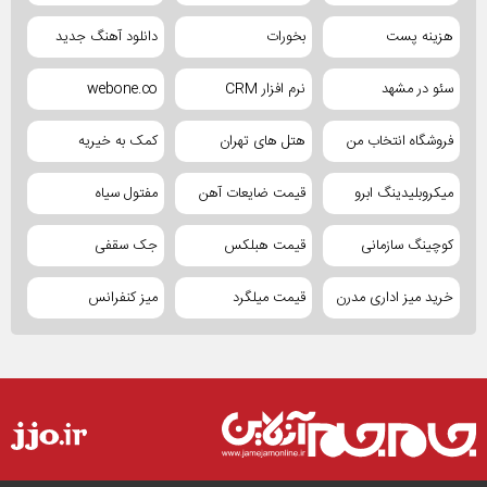
هزینه پست
بخورات
دانلود آهنگ جدید
سئو در مشهد
نرم افزار CRM
webone.co
فروشگاه انتخاب من
هتل های تهران
کمک به خیریه
میکروبلیدینگ ابرو
قیمت ضایعات آهن
مفتول سیاه
کوچینگ سازمانی
قیمت هبلکس
جک سقفی
خرید میز اداری مدرن
قیمت میلگرد
میز کنفرانس