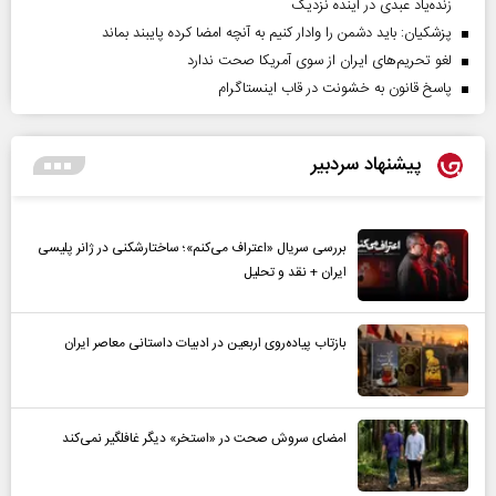
زنده‌یاد عبدی در آینده نزدیک
پزشکیان: باید دشمن را وادار کنیم به آنچه امضا کرده پایبند بماند
لغو تحریم‌های ایران از سوی آمریکا صحت ندارد
پاسخ قانون به خشونت در قاب اینستاگرام
پیشنهاد سردبیر
بررسی سریال «اعتراف می‌کنم»؛ ساختارشکنی در ژانر پلیسی
ایران + نقد و تحلیل
بازتاب پیاده‌روی اربعین در ادبیات داستانی معاصر ایران
امضای سروش صحت در «استخر» دیگر غافلگیر نمی‌کند