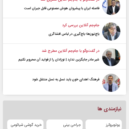
فاصله ایران با پیشرو‌ان هوش مصنوعی قابل جبران است
جام‌جم آنلاین بررسی کرد
باج‌نیوزها؛ باج‌گیری در لباس افشاگری
در گفت‌و‌گو با جام‌جم آنلاین مطرح شد
شیر مادر جایگزین ندارد | نوزادان را از فواید آن محروم نکنیم
فرهنگ اهدای خون باید نسل به نسل منتقل شود
نیازمندی ها
یوتوبروکرز
جراحی بینی
خرید گوشی شیائومی