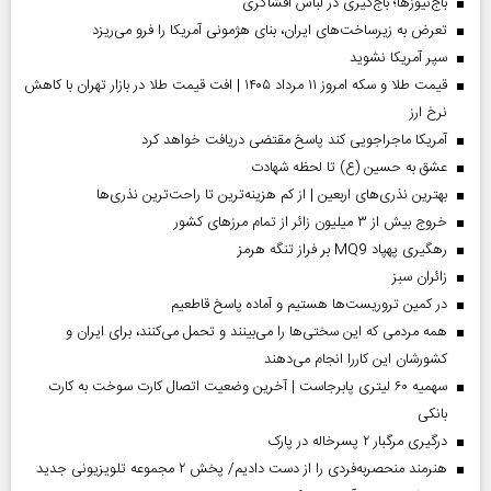
باج‌نیوزها؛ باج‌گیری در لباس افشاگری
تعرض به زیرساخت‌های ایران، بنای هژمونی آمریکا را فرو می‌ریزد
سپر آمریکا نشوید
قیمت طلا و سکه امروز ۱۱ مرداد ۱۴۰۵ | افت قیمت طلا در بازار تهران با کاهش
نرخ ارز
آمریکا ماجراجویی کند پاسخ مقتضی دریافت خواهد کرد
عشق به حسین (ع) تا لحظه شهادت
بهترین نذری‌های اربعین | از کم هزینه‌ترین تا راحت‌ترین نذری‌ها
خروج بیش از ۳ میلیون زائر از تمام مرز‌های کشور
رهگیری پهپاد MQ9 بر فراز تنگه هرمز
‌زائران سبز
در کمین تروریست‌ها هستیم و آماده پاسخ قاطعیم
همه مردمی که این سختی‌ها را می‌بینند و تحمل می‌کنند، برای ایران و
کشورشان این کاررا انجام می‌دهند
سهمیه ۶۰ لیتری پابرجاست | آخرین وضعیت اتصال کارت سوخت به کارت
بانکی
درگیری مرگبار ۲ پسرخاله در پارک
هنرمند منحصر‌به‌فردی را از دست دادیم/ پخش ۲ مجموعه تلویزیونی جدید