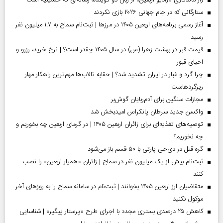
ستارگانی که در جام جهانی ۲۰۲۶ بازی نکردند
آغاز رسمی برنامه‌های اربعین ۱۴۰۵ در مرز‌ها | ثبت‌نام سماح به ۱.۷ میلیون نفر
رسید
قیمت قبر در بهشت زهرا (س) در سال ۱۴۰۵ چقدر است؟ | نرخ خرید، رزرو و
احیای قبور
چرا گرد و غبار در ایران تشدید شد؟ | حقابه تالاب‌ها مهم‌ترین راهکار مهار
ریزگردهاست
مجازات سنگین برای آدم‌ربایان گوش‌بر
واکسن جدید سرطان پانکراس امیدبخش شد
توصیه‌های تغذیه‌ای برای زائران اربعین ۱۴۰۵ | در گرمای اربعین چه بخوریم و
چه نخوریم؟
گره قتل در دی‌جی پارتی با ۵۰ قسم باز می‌شود
ثبت‌نام بیش از یک میلیون نفر در سماح | زائران «همیار اربعین» را نصب
کنند
متقاضیان ارز اربعین ۱۴۰۵ بخوانند | ثبت‌نام در سامانه سماح را به روز‌های آخر
موکول نکنید
کاهش ۲۵ درصدی بستری مجدد با اجرای طرح «پرستار پیگیر» | شناسایی