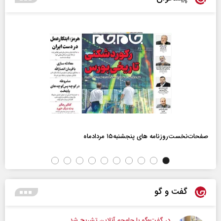
صفحات‌نخست‌روزنامه ها‌ی پنجشنبه‌۱۵ مردادماه
گفت و گو
در گفت‌و‌گو با جام‌جم آنلاین تشریح شد