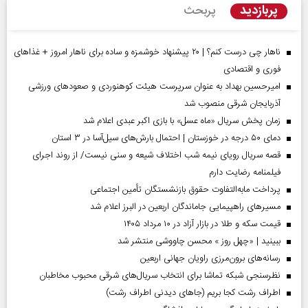
پربازدید
پربحث
ناهار چی درست کنم؟ | ۲۰ پیشنهاد خوشمزه و ساده برای ناهار امروز + غذاهای
فوری و اقتصادی
امیرحسین بهداد به عنوان سرپرست هیئت کوهنوردی و صعودهای ورزشی
آذربایجان شرقی منصوب شد
زمان پخش سریال «ماه عسل» با بازی اکبر عبدی اعلام شد
دمای ۵۰ درجه در خوزستان | احتمال بارش‌های سیل‌آسا در ۳ استان
قصه سریال رویای نیمه شب اختلاف شیعه و سنی نیست/ از روند اجرای
فیلمنامه رضایت دارم
پرداخت مابه‌التفاوت حقوق بازنشستگان تأمین اجتماعی
مسیر‌های راهپیمایی جاماندگان اربعین در البرز اعلام شد
قیمت سکه و طلا در بازار آزاد در ۱۰ مرداد ۱۴۰۵
ببینید | «چهل روز » محسن چاووشی منتشر شد
رسانه‌های برون‌مرزی راویان جهانی اربعین
نظرسنجی شبکه تماشا برای انتخاب سریال‌های شرقی محبوب مخاطبان
اطراف رشت کجا بریم (جاهای دیدنی اطراف رشت)