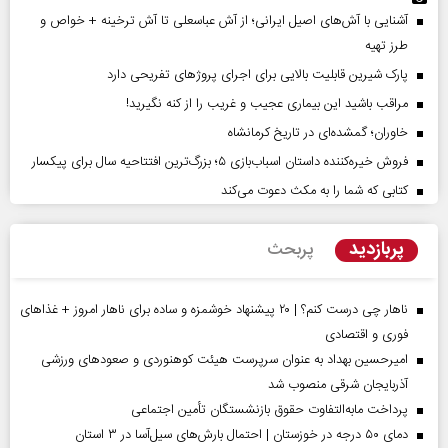
آشنایی با آش‌های اصیل ایرانی؛ از آش عباسعلی تا آش ترخینه + خواص و
طرز تهیه
پارک شیرین قابلیت‌ بالایی برای اجرای پروژهای تفریحی دارد
مراقب باشید این بیماری عجیب و غریب را از کنه نگیرید!
خاوران؛ گمشده‌ای در تاریخ کرمانشاه
فروش خیره‌کننده داستان اسباب‌بازی ۵؛ بزرگ‌ترین افتتاحیه سال برای پیکسار
کتابی که شما را به مکث دعوت می‌کند
پربازدید
پربحث
ناهار چی درست کنم؟ | ۲۰ پیشنهاد خوشمزه و ساده برای ناهار امروز + غذاهای
فوری و اقتصادی
امیرحسین بهداد به عنوان سرپرست هیئت کوهنوردی و صعودهای ورزشی
آذربایجان شرقی منصوب شد
پرداخت مابه‌التفاوت حقوق بازنشستگان تأمین اجتماعی
دمای ۵۰ درجه در خوزستان | احتمال بارش‌های سیل‌آسا در ۳ استان