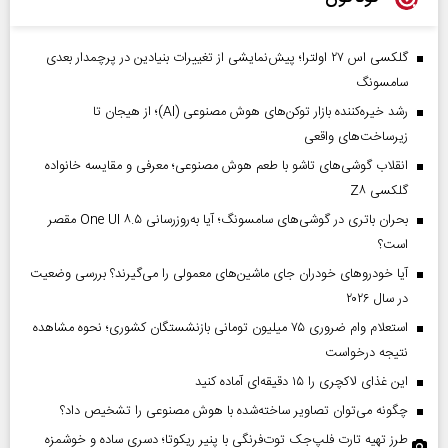
گلکسی اس ۲۷ اولترا؛ پیش‌نمایشی از تغییرات بنیادین در پرچمدار بعدی
سامسونگ
رشد خیره‌کننده بازار توکن‌های هوش مصنوعی (AI)؛ از هیجان تا
زیرساخت‌های واقعی
انقلاب گوشی‌های تاشو‌ با طعم هوش مصنوعی؛ معرفی و مقایسه خانواده
گلکسی Z۸
بحران باتری در گوشی‌های سامسونگ؛ آیا به‌روزرسانی One UI ۸.۵ مقصر
است؟
آیا خودروهای خودران جای ماشین‌های معمولی را می‌گیرند؟ بررسی وضعیت
در سال ۲۰۲۶
استعلام وام ضروری ۷۵ میلیون تومانی بازنشستگان کشوری؛ نحوه مشاهده
نتیجه درخواست
این غذای لاکچری را ۱۵ دقیقه‌ای آماده کنید
چگونه می‌توان تصاویر ساخته‌شده با هوش مصنوعی را تشخیص داد؟
طرز تهیه تارت فلپ‌جک توت‌فرنگی با پنیر ریکوتا؛ دسری ساده و خوشمزه