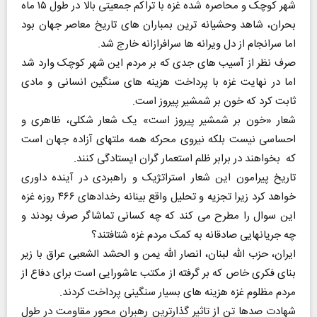
شهر کوچک و محاصره شده غزه با تراکم جمعیتی بالا در طول ۱۵ ماه
بحران، شاهد وحشیانه ترین بمباران های تاریخ معاصر جهان بود
اما سرانجام از دل ویرانه ها سرافرازانه خارج شد.
صرف نظر از آسیب های جدی که بر مردم این شهر کوچک وارد شد
اما در نهایت غزه با پرداخت هزینه های سنگین انسانی و مادی
ثابت کرد که خون بر شمشیر پیروز است.
شعار «خون بر شمشیر پیروز است» یک شعار شکلی، ظاهری و
احساسی نیست بلکه نیروی محرکه همه ملتهای آزاده جهان است
که بخواهند در برابر ظلم استعمار گران ایستادگی کنند.
تاریخ پیرامون این شعار استراتژیک و راهبردی در آینده داوری
خواهد کرد زیرا تجزیه و تحلیل واقع بینانه رخدادهای ۴۶۶ روزه غزه
این سوال را مطرح می کند که چه کسانی تماشاگر صرف بودند و
چه جریانهایی صادقانه به کمک مردم غزه شتافتند؟
ایران، حزب الله لبنان، انصار الله یمن و الحشد الشعبی عراق با زیر
بنای فکری خاص که بر گرفته از مکتب عاشورایی است برای دفاع از
مردم مظلوم غزه هزینه های بسیار سنگینی پرداخت کردند.
شهادت صدها تن از تاثیر گذارترین رهبران محور مقاومت در طول