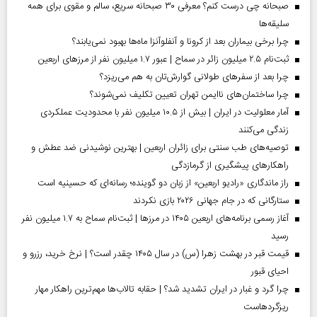
صبحانه چی درست کنم؟ معرفی ۳۰ صبحانه سریع، سالم و مقوی برای همه
سلیقه‌ها
چرا برخی بیماران بعد از کرونا و آنفلوآنزا ماه‌ها بهبود نمی‌یابند؟
ثبت‌نام ۲.۵ میلیون زائر در سماح | عبور ۱.۷ میلیون نفر از مرز‌های اربعین
چرا بعد از سفرهای طولانی گوارش‌تان به هم می‌ریزد؟
چرا ساختمان‌های ناایمن تهران تعیین تکلیف نمی‌شوند؟
آمار معلولیت در ایران | بیش از ۱۰.۵ میلیون نفر با محدودیت عملکردی
زندگی می‌کنند
توصیه‌های طب سنتی برای زائران اربعین | بهترین نوشیدنی ضد عطش و
راهکارهای پیشگیری از گرمازدگی
راز ماندگاری «رادیو اربعین» از زبان دو گوینده؛ رسانه‌ای که حسینیه است
ستارگانی که در جام جهانی ۲۰۲۶ بازی نکردند
آغاز رسمی برنامه‌های اربعین ۱۴۰۵ در مرز‌ها | ثبت‌نام سماح به ۱.۷ میلیون نفر
رسید
قیمت قبر در بهشت زهرا (س) در سال ۱۴۰۵ چقدر است؟ | نرخ خرید، رزرو و
احیای قبور
چرا گرد و غبار در ایران تشدید شد؟ | حقابه تالاب‌ها مهم‌ترین راهکار مهار
ریزگردهاست