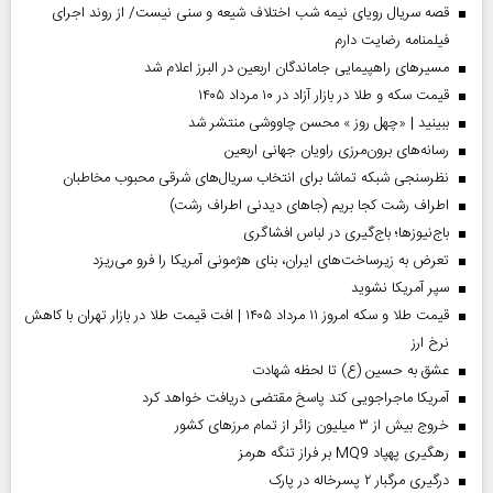
قصه سریال رویای نیمه شب اختلاف شیعه و سنی نیست/ از روند اجرای
فیلمنامه رضایت دارم
مسیر‌های راهپیمایی جاماندگان اربعین در البرز اعلام شد
قیمت سکه و طلا در بازار آزاد در ۱۰ مرداد ۱۴۰۵
ببینید | «چهل روز » محسن چاووشی منتشر شد
رسانه‌های برون‌مرزی راویان جهانی اربعین
نظرسنجی شبکه تماشا برای انتخاب سریال‌های شرقی محبوب مخاطبان
اطراف رشت کجا بریم (جاهای دیدنی اطراف رشت)
باج‌نیوزها؛ باج‌گیری در لباس افشاگری
تعرض به زیرساخت‌های ایران، بنای هژمونی آمریکا را فرو می‌ریزد
سپر آمریکا نشوید
قیمت طلا و سکه امروز ۱۱ مرداد ۱۴۰۵ | افت قیمت طلا در بازار تهران با کاهش
نرخ ارز
عشق به حسین (ع) تا لحظه شهادت
آمریکا ماجراجویی کند پاسخ مقتضی دریافت خواهد کرد
خروج بیش از ۳ میلیون زائر از تمام مرز‌های کشور
رهگیری پهپاد MQ9 بر فراز تنگه هرمز
درگیری مرگبار ۲ پسرخاله در پارک