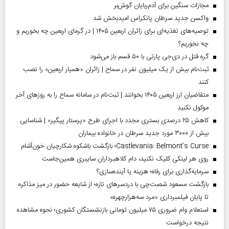
مجازات سنگین برای آدم‌ربایان گوش‌بر
واکسن جدید سرطان پانکراس امیدبخش شد
توصیه‌های تغذیه‌ای برای زائران اربعین ۱۴۰۵ | در گرمای اربعین چه بخوریم و
چه نخوریم؟
گره قتل در دی‌جی پارتی با ۵۰ قسم باز می‌شود
ثبت‌نام بیش از یک میلیون نفر در سماح | زائران «همیار اربعین» را نصب
کنند
متقاضیان ارز اربعین ۱۴۰۵ بخوانند | ثبت‌نام در سامانه سماح را به روز‌های آخر
موکول نکنید
کاهش ۲۵ درصدی بستری مجدد با اجرای طرح «پرستار پیگیر» | شناسایی
بیش از ۳۰۰۰ مورد جدید سرطان در خانواده بیماران
Castlevania: Belmont’s Curse؛ بازگشت باشکوه شکارچیان خون‌آشام
روی هر لینکی کلیک نکنید، دام کلاهبرداران سایبری همین‌جاست
سرمایه‌گذاری برای رفاه؛ هزینه یا آینده‌سازی؟
بازگشت مسعود شصت‌چی با دردسر‌های تازه؛ از شایعه حضور در میز مذاکره
تا پایان فیلمبرداری «مرد سه‌هزارچهره»
استعلام وام ضروری ۷۵ میلیون تومانی بازنشستگان کشوری؛ نحوه مشاهده
نتیجه درخواست