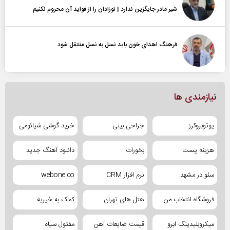
شیر مادر جایگزین ندارد | نوزادان را از فواید آن محروم نکنیم
فرهنگ اهدای خون باید نسل به نسل منتقل شود
نیازمندی ها
یوتوبروکرز
جراحی بینی
خرید گوشی شیائومی
هزینه پست
بخورات
دانلود آهنگ جدید
سئو در مشهد
نرم افزار CRM
webone.co
فروشگاه انتخاب من
هتل های تهران
کمک به خیریه
میکروبلیدینگ ابرو
قیمت ضایعات آهن
مفتول سیاه