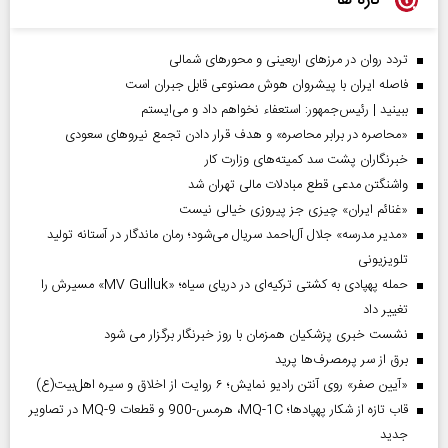
تازه ها
تردد روان در مرزهای اربعینی و محورهای شمالی
فاصله ایران با پیشرو‌ان هوش مصنوعی قابل جبران است
ببینید | رئیس‌جمهور: استعفاء نخواهم داد و می‌ایستم
«محاصره در برابر محاصره» و هدف قرار دادن تجمع نیروهای سعودی
خبرنگاران پشت سد کمیته‌های وزارت کار
واشنگتن مدعی قطع مبادلات مالی تهران شد
«غنائم ایران» چیزی جز پیروزی خیالی نیست
«مدیر مدرسه» جلال آل‌احمد سریال می‌شود؛ رمان ماندگار در آستانه تولید
تلویزیونی
حمله پهپادی به کشتی ترکیه‌ای در دریای سیاه؛ «MV Gulluk» مسیرش را
تغییر داد
نشست خبری پزشکیان همزمان با روز خبرنگار برگزار می شود
برق از سر پرمصرف‌ها پرید
«آیین صفر» روی آنتن رادیو نمایش؛ ۶ روایت از اخلاق و سیره اهل‌بیت(ع)
قاب تازه از شکار پهپادها؛ MQ-1C، هرمس-900 و قطعات MQ-9 در تصاویر
جدید