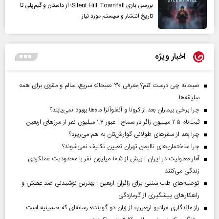
بررسی بازی Silent Hill: Townfall؛ از داستان و گیم‌پلی تا
تاریخ انتشار و سیستم مورد نیاز
اخبار ویژه
صبحانه چی درست کنم؟ معرفی ۳۰ صبحانه سریع، سالم و مقوی برای همه
سلیقه‌ها
چرا برخی بیماران بعد از کرونا و آنفلوآنزا ماه‌ها بهبود نمی‌یابند؟
ثبت‌نام ۲.۵ میلیون زائر در سماح | عبور ۱.۷ میلیون نفر از مرز‌های اربعین
چرا بعد از سفرهای طولانی گوارش‌تان به هم می‌ریزد؟
چرا ساختمان‌های ناایمن تهران تعیین تکلیف نمی‌شوند؟
آمار معلولیت در ایران | بیش از ۱۰.۵ میلیون نفر با محدودیت عملکردی
زندگی می‌کنند
توصیه‌های طب سنتی برای زائران اربعین | بهترین نوشیدنی ضد عطش و
راهکارهای پیشگیری از گرمازدگی
راز ماندگاری «رادیو اربعین» از زبان دو گوینده؛ رسانه‌ای که حسینیه است