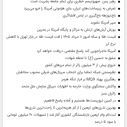
رهبر یمن: صهیونیسم خطری برای تمام جامعه بشریت است
تعرض به زیرساخت‌های ایران، بنای هژمونی آمریکا را فرو می‌ریزد
باج‌نیوزها؛ باج‌گیری در لباس افشاگری
سپر آمریکا نشوید
یورش آرش‌های ارتش به مراکز و پایگاه‌ آمریکا در بحرین
قیمت طلا و سکه امروز ۱۱ مرداد ۱۴۰۵ | افت قیمت طلا در بازار تهران با کاهش
نرخ ارز
آمریکا ماجراجویی کند پاسخ مقتضی دریافت خواهد کرد
عشق به حسین (ع) تا لحظه شهادت
خروج بیش از ۳ میلیون زائر از تمام مرز‌های کشور
نظرسنجی شبکه تماشا برای انتخاب سریال‌های شرقی محبوب مخاطبان
رهگیری پهپاد MQ9 بر فراز تنگه هرمز
واکنش سخنگوی وزارت خارجه به اظهارات دبیرکل سازمان ملل متحد
‌زائران سبز
در کمین تروریست‌ها هستیم و آماده پاسخ قاطعیم
بهترین نذری‌های اربعین | از کم هزینه‌ترین تا راحت‌ترین نذری‌ها
ثبت‌نام وام اربعین بازنشستگان کشوری آغاز شد | تسهیلات ۲۰ میلیون تومانی
با سود ۵ درصد