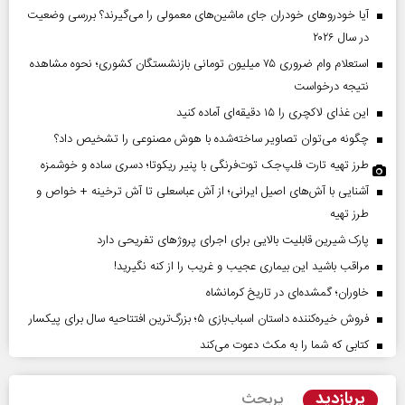
آیا خودروهای خودران جای ماشین‌های معمولی را می‌گیرند؟ بررسی وضعیت
در سال ۲۰۲۶
استعلام وام ضروری ۷۵ میلیون تومانی بازنشستگان کشوری؛ نحوه مشاهده
نتیجه درخواست
این غذای لاکچری را ۱۵ دقیقه‌ای آماده کنید
چگونه می‌توان تصاویر ساخته‌شده با هوش مصنوعی را تشخیص داد؟
طرز تهیه تارت فلپ‌جک توت‌فرنگی با پنیر ریکوتا؛ دسری ساده و خوشمزه
آشنایی با آش‌های اصیل ایرانی؛ از آش عباسعلی تا آش ترخینه + خواص و
طرز تهیه
پارک شیرین قابلیت‌ بالایی برای اجرای پروژهای تفریحی دارد
مراقب باشید این بیماری عجیب و غریب را از کنه نگیرید!
خاوران؛ گمشده‌ای در تاریخ کرمانشاه
فروش خیره‌کننده داستان اسباب‌بازی ۵؛ بزرگ‌ترین افتتاحیه سال برای پیکسار
کتابی که شما را به مکث دعوت می‌کند
پربازدید
پربحث