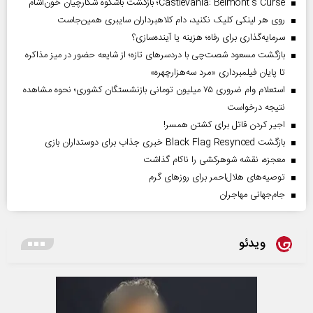
Castlevania: Belmont’s Curse؛ بازگشت باشکوه شکارچیان خون‌آشام
روی هر لینکی کلیک نکنید، دام کلاهبرداران سایبری همین‌جاست
سرمایه‌گذاری برای رفاه؛ هزینه یا آینده‌سازی؟
بازگشت مسعود شصت‌چی با دردسر‌های تازه؛ از شایعه حضور در میز مذاکره
تا پایان فیلمبرداری «مرد سه‌هزارچهره»
استعلام وام ضروری ۷۵ میلیون تومانی بازنشستگان کشوری؛ نحوه مشاهده
نتیجه درخواست
اجیر کردن قاتل برای کشتن همسر!
بازگشت Black Flag Resynced خبری جذاب برای دوستداران بازی
معجزه، نقشه شوهرکشی را ناکام گذاشت
توصیه‌های هلال‌احمر برای روز‌های گرم
جام‌جهانی مهاجران
ویدئو