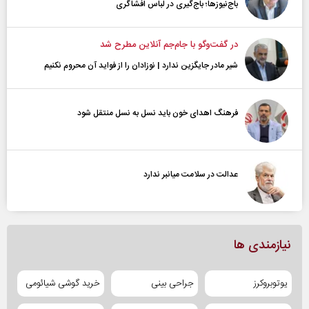
باج‌نیوزها؛ باج‌گیری در لباس افشاگری
در گفت‌و‌گو با جام‌جم آنلاین مطرح شد
شیر مادر جایگزین ندارد | نوزادان را از فواید آن محروم نکنیم
فرهنگ اهدای خون باید نسل به نسل منتقل شود
عدالت در سلامت میانبر ندارد
نیازمندی ها
یوتوبروکرز
جراحی بینی
خرید گوشی شیائومی