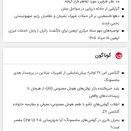
مد نظر طرفین، مورد تفاهم قرار گرفته
گزارشی از حادثه دریایی در سواحل عمان
دهها فلسطینی بر اثر حملات شهرک نشینان و نظامیان رژیم صهیونیستی
زخمی شدند
توصیه‌های مهم ستاد مرکزی اربعین برای بازگشت زائران | پایان خدمات مرزی
اربعین ۱۵ مرداد ۱۴۰۵
گوناگون
گلکسی اس ۲۷ اولترا؛ پیش‌نمایشی از تغییرات بنیادین در پرچمدار بعدی
سامسونگ
رشد خیره‌کننده بازار توکن‌های هوش مصنوعی (AI)؛ از هیجان تا
زیرساخت‌های واقعی
انقلاب گوشی‌های تاشو‌ با طعم هوش مصنوعی؛ معرفی و مقایسه خانواده
گلکسی Z۸
بحران باتری در گوشی‌های سامسونگ؛ آیا به‌روزرسانی One UI ۸.۵ مقصر
است؟