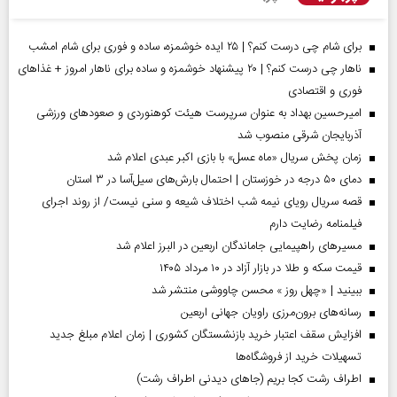
برای شام چی درست کنم؟ | ۲۵ ایده خوشمزه، ساده و فوری برای شام امشب
ناهار چی درست کنم؟ | ۲۰ پیشنهاد خوشمزه و ساده برای ناهار امروز + غذاهای
فوری و اقتصادی
امیرحسین بهداد به عنوان سرپرست هیئت کوهنوردی و صعودهای ورزشی
آذربایجان شرقی منصوب شد
زمان پخش سریال «ماه عسل» با بازی اکبر عبدی اعلام شد
دمای ۵۰ درجه در خوزستان | احتمال بارش‌های سیل‌آسا در ۳ استان
قصه سریال رویای نیمه شب اختلاف شیعه و سنی نیست/ از روند اجرای
فیلمنامه رضایت دارم
مسیر‌های راهپیمایی جاماندگان اربعین در البرز اعلام شد
قیمت سکه و طلا در بازار آزاد در ۱۰ مرداد ۱۴۰۵
ببینید | «چهل روز » محسن چاووشی منتشر شد
رسانه‌های برون‌مرزی راویان جهانی اربعین
افزایش سقف اعتبار خرید بازنشستگان کشوری | زمان اعلام مبلغ جدید
تسهیلات خرید از فروشگاه‌ها
اطراف رشت کجا بریم (جاهای دیدنی اطراف رشت)