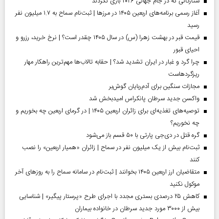
ستارگانی که در جام جهانی ۲۰۲۶ بازی نکردند
آغاز رسمی برنامه‌های اربعین ۱۴۰۵ در مرز‌ها | ثبت‌نام سماح به ۱.۷ میلیون نفر
رسید
قیمت قبر در بهشت زهرا (س) در سال ۱۴۰۵ چقدر است؟ | نرخ خرید، رزرو و
احیای قبور
چرا گرد و غبار در ایران تشدید شد؟ | حقابه تالاب‌ها مهم‌ترین راهکار مهار
ریزگردهاست
مجازات سنگین برای آدم‌ربایان گوش‌بر
واکسن جدید سرطان پانکراس امیدبخش شد
توصیه‌های تغذیه‌ای برای زائران اربعین ۱۴۰۵ | در گرمای اربعین چه بخوریم و
چه نخوریم؟
گره قتل در دی‌جی پارتی با ۵۰ قسم باز می‌شود
ثبت‌نام بیش از یک میلیون نفر در سماح | زائران «همیار اربعین» را نصب
کنند
متقاضیان ارز اربعین ۱۴۰۵ بخوانند | ثبت‌نام در سامانه سماح را به روز‌های آخر
موکول نکنید
کاهش ۲۵ درصدی بستری مجدد با اجرای طرح «پرستار پیگیر» | شناسایی
بیش از ۳۰۰۰ مورد جدید سرطان در خانواده بیماران