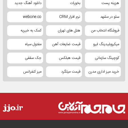
هزینه پست
بخورات
دانلود آهنگ جدید
سئو در مشهد
نرم افزار CRM
webone.co
فروشگاه انتخاب من
هتل های تهران
کمک به خیریه
میکروبلیدینگ ابرو
قیمت ضایعات آهن
مفتول سیاه
کوچینگ سازمانی
قیمت هبلکس
جک سقفی
خرید میز اداری مدرن
قیمت میلگرد
میز کنفرانس