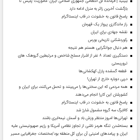
ببینید | فرمانده کل انتظامی جمهوری اسلامی ایران­: مأموریت پلیس تا
بازگشت آخرین زائر به منزل ادامه دارد
پاسخ قانون به خشونت در قاب اینستاگرام
راز ماندگاری پرواز یک قهرمان
نقشه جهادی برای ایران
رکوردشکنی تاریخی بورس
هم دنبال جوانگرایی هستم هم نتیجه
دستگیری تعداد ۸ نفر از اشرار مسلح شاخص و مرتبطین گروهک های
تروریستی
قطعه گمشده پازل کهکشانی‌ها
دربی دوباره خارج از تهران!
همه مردمی که این سختی‌ها را می‌بینند و تحمل می‌کنند، برای ایران و
کشورشان این کاررا انجام می‌دهند
پاسخ قانون به خشونت در قاب اینستاگرام
کالابرگ سه گروه مشمول شارژ شد
تهرانی‌ها امروز منتظر وزش باد و آسمان نیمه‌ابری باشند
بسته‌شدن تنگه هرمز ناشی از تجاوز نظامی آمریکا و رژیم صهیونیستی علیه
ایران و پیامد‌های امنیتی آن برای کل منطقه بود/مختصات جغرافیایی مسیر