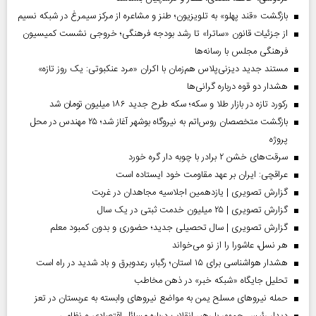
بازگشت «قند پهلو» به تلویزیون؛ طنز و مشاعره از مرکز سیمرغ در شبکه نسیم
از جزئیات قانون «ساترا» تا رشد بودجه فرهنگی؛ خروجی نشست کمیسیون
فرهنگی مجلس با رسانه‌ها
مستند جدید دیزنی‌پلاس هم‌زمان با اکران «مرد عنکبوتی: یک روز تازه»
هشدار دو قوه درباره گرانی‌ها
رکورد تازه در بازار طلا و سکه؛ سکه طرح جدید ۱۸۶ میلیون تومان شد
بازگشت متخصصان روس‌اتم به نیروگاه بوشهر آغاز شد؛ ۲۵ مهندس در محل
پروژه
سرقت‌های خشن ۲ برادر با چوبه دار گره خورد
عراقچی: ایران بر عهد مقاومت خود ایستاده است
گزارش تصویری | یازدهمین اجلاسیه مجاهدان در غربت
گزارش تصویری | ۲۵ میلیون خدمت ثبتی در یک سال
گزارش تصویری | سال تحصیلی جدید؛ حضوری و بدون کمبود معلم
هر نسل، عاشورا را از نو می‌خواند
هشدار هواشناسی برای ۱۵ استان؛ رگبار، رعدوبرق و باد شدید در راه است
تحلیل جایگاه «شبکه خبر» در ذهن مخاطب
حمله نیروهای مسلح یمن به مواضع نیروهای وابسته به عربستان در تعز