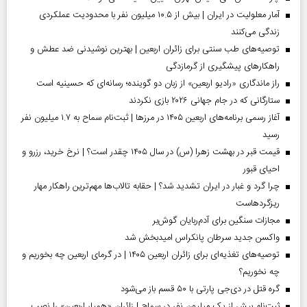
آمار معلولیت در ایران | بیش از ۱۰.۵ میلیون نفر با محدودیت عملکردی
زندگی می‌کنند
توصیه‌های طب سنتی برای زائران اربعین | بهترین نوشیدنی ضد عطش و
راهکارهای پیشگیری از گرمازدگی
راز ماندگاری «رادیو اربعین» از زبان دو گوینده؛ رسانه‌ای که حسینیه است
ستارگانی که در جام جهانی ۲۰۲۶ بازی نکردند
آغاز رسمی برنامه‌های اربعین ۱۴۰۵ در مرز‌ها | ثبت‌نام سماح به ۱.۷ میلیون نفر
رسید
قیمت قبر در بهشت زهرا (س) در سال ۱۴۰۵ چقدر است؟ | نرخ خرید، رزرو و
احیای قبور
چرا گرد و غبار در ایران تشدید شد؟ | حقابه تالاب‌ها مهم‌ترین راهکار مهار
ریزگردهاست
مجازات سنگین برای آدم‌ربایان گوش‌بر
واکسن جدید سرطان پانکراس امیدبخش شد
توصیه‌های تغذیه‌ای برای زائران اربعین ۱۴۰۵ | در گرمای اربعین چه بخوریم و
چه نخوریم؟
گره قتل در دی‌جی پارتی با ۵۰ قسم باز می‌شود
ثبت‌نام بیش از یک میلیون نفر در سماح | زائران «همیار اربعین» را نصب