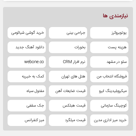
نیازمندی ها
یوتوبروکرز
جراحی بینی
خرید گوشی شیائومی
هزینه پست
بخورات
دانلود آهنگ جدید
سئو در مشهد
نرم افزار CRM
webone.co
فروشگاه انتخاب من
هتل های تهران
کمک به خیریه
میکروبلیدینگ ابرو
قیمت ضایعات آهن
مفتول سیاه
کوچینگ سازمانی
قیمت هبلکس
جک سقفی
خرید میز اداری مدرن
قیمت میلگرد
میز کنفرانس