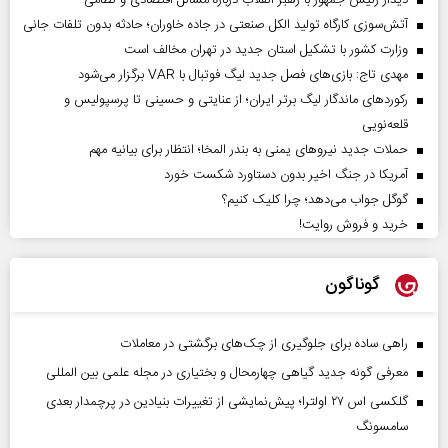
دیدار رئیس‌ جمهور با رهبر انقلاب درباره مسائل اقتصادی و نظامی
آتش‌سوزی کارگاه تولید الکل صنعتی در جاده خاوران؛ حادثه بدون تلفات جانی
وزارت کشور با تشکیل استان جدید در تهران مخالف است
مهدی تاج: بازی‌های فصل جدید لیگ فوتبال با VAR برگزار می‌شود
رکورد‌های ماندگار لیگ برتر ایران؛ از عنایتی و حسینی تا پرسپولیس و
قلعه‌نویی
حملات جدید نیروهای یمنی به بندر المخا؛ انتظار برای بیانیه مهم
آمریکا در جنگ اخیر بدون دستاورد شکست خورد
گوگل جواب می‌دهد؛ چرا کلیک کنیم؟
خرید و فروش روایت!
گوناگون
راهی ساده برای جلوگیری از چک‌های برگشتی در معاملات
معرفی گونه جدید گیاهی چهارمحال و بختیاری در مجله علمی بین المللی
گلکسی اس ۲۷ اولترا؛ پیش‌نمایشی از تغییرات بنیادین در پرچمدار بعدی
سامسونگ