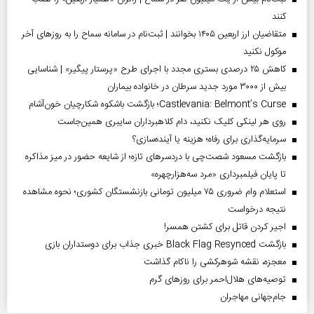
کنند
متقاضیان ارز اربعین ۱۴۰۵ بخوانند | ثبت‌نام در سامانه سماح را به روز‌های آخر
موکول نکنید
کاهش ۲۵ درصدی بستری مجدد با اجرای طرح «پرستار پیگیر» | شناسایی
بیش از ۳۰۰۰ مورد جدید سرطان در خانواده بیماران
Castlevania: Belmont’s Curse؛ بازگشت باشکوه شکارچیان خون‌آشام
روی هر لینکی کلیک نکنید، دام کلاهبرداران سایبری همین‌جاست
سرمایه‌گذاری برای رفاه؛ هزینه یا آینده‌سازی؟
بازگشت مسعود شصت‌چی با دردسر‌های تازه؛ از شایعه حضور در میز مذاکره
تا پایان فیلمبرداری «مرد سه‌هزارچهره»
استعلام وام ضروری ۷۵ میلیون تومانی بازنشستگان کشوری؛ نحوه مشاهده
نتیجه درخواست
اجیر کردن قاتل برای کشتن همسر!
بازگشت Black Flag Resynced خبری جذاب برای دوستداران بازی
معجزه، نقشه شوهرکشی را ناکام گذاشت
توصیه‌های هلال‌احمر برای روز‌های گرم
جام‌جهانی مهاجران