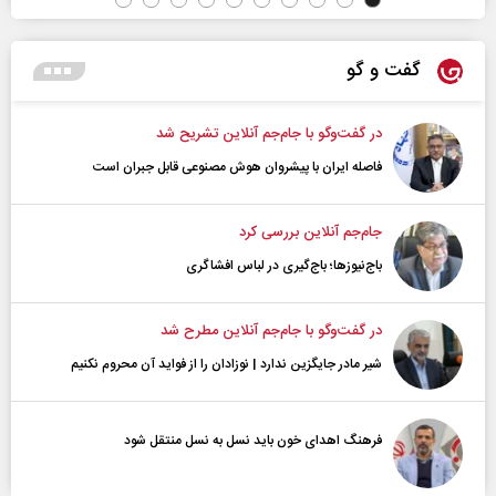
گفت و گو
در گفت‌و‌گو با جام‌جم آنلاین تشریح شد
فاصله ایران با پیشرو‌ان هوش مصنوعی قابل جبران است
جام‌جم آنلاین بررسی کرد
باج‌نیوزها؛ باج‌گیری در لباس افشاگری
در گفت‌و‌گو با جام‌جم آنلاین مطرح شد
شیر مادر جایگزین ندارد | نوزادان را از فواید آن محروم نکنیم
فرهنگ اهدای خون باید نسل به نسل منتقل شود