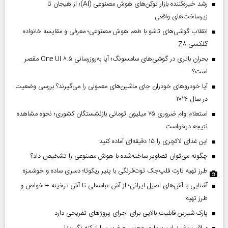
رشد خیره‌کننده بازار توکن‌های هوش مصنوعی (AI)؛ از هیجان تا
زیرساخت‌های واقعی
انقلاب گوشی‌های تاشو‌ با طعم هوش مصنوعی؛ معرفی و مقایسه خانواده
گلکسی Z۸
بحران باتری در گوشی‌های سامسونگ؛ آیا به‌روزرسانی One UI ۸.۵ مقصر
است؟
آیا خودروهای خودران جای ماشین‌های معمولی را می‌گیرند؟ بررسی وضعیت
در سال ۲۰۲۶
استعلام وام ضروری ۷۵ میلیون تومانی بازنشستگان کشوری؛ نحوه مشاهده
نتیجه درخواست
این غذای لاکچری را ۱۵ دقیقه‌ای آماده کنید
چگونه می‌توان تصاویر ساخته‌شده با هوش مصنوعی را تشخیص داد؟
طرز تهیه تارت فلپ‌جک توت‌فرنگی با پنیر ریکوتا؛ دسری ساده و خوشمزه
آشنایی با آش‌های اصیل ایرانی؛ از آش عباسعلی تا آش ترخینه + خواص و
طرز تهیه
پارک شیرین قابلیت‌ بالایی برای اجرای پروژهای تفریحی دارد