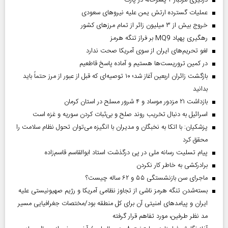
درگیری مرگبار ۲ پسرخاله در پارک
عملیات گسترده ارتش یمن علیه نیروهای سعودی
خروج بیش از ۳ میلیون زائر از تمام مرز‌های کشور
رهگیری پهپاد MQ9 بر فراز تنگه هرمز
لغو تحریم‌های ایران از سوی آمریکا صحت ندارد
در کمین تروریست‌ها هستیم و آماده پاسخ قاطعیم
بازگشت زائران اربعین آغاز شد؛ ۱۰ توصیه‌ای که قبل از عبور از مرز حتماً باید
بدانید
بازداشت ۲۱ مزدور موساد و ۴ شرور مسلح در استان کرمان
اسرائیل به دنبال تخریب روند صلح و بی‌ثبات کردن سوریه و غزه است
پزشکیان: با اتکا به نخبگان و مدیران با انگیزه می‌توان تحول نظام سلامت را
محقق کرد
پیام تسلیت رسانه ملی در پی درگذشت استاد ابوالقاسم قاسم‌زاده
برادرکشی به خاطر کار نکردن
ماجرای سن بازنشستگی ۵۵ و ۶۲ ساله چیست؟
بسته‌شدن تنگه هرمز ناشی از تجاوز نظامی آمریکا و رژیم صهیونیستی علیه
ایران و پیامد‌های امنیتی آن برای کل منطقه بود/مختصات جغرافیایی مسیر
مد نظر طرفین، مورد تفاهم قرار گرفته