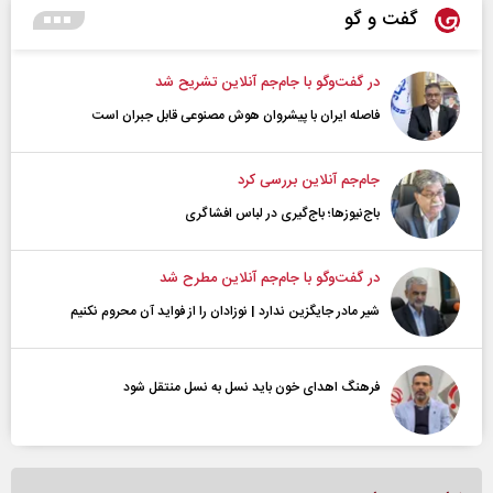
گفت و گو
در گفت‌و‌گو با جام‌جم آنلاین تشریح شد
فاصله ایران با پیشرو‌ان هوش مصنوعی قابل جبران است
جام‌جم آنلاین بررسی کرد
باج‌نیوزها؛ باج‌گیری در لباس افشاگری
در گفت‌و‌گو با جام‌جم آنلاین مطرح شد
شیر مادر جایگزین ندارد | نوزادان را از فواید آن محروم نکنیم
فرهنگ اهدای خون باید نسل به نسل منتقل شود