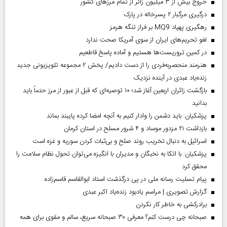
خروج بیش از ۳ میلیون زائر از تمام مرز‌های کشور
درگیری مرگبار ۲ پسرخاله در پارک
رهگیری پهپاد MQ9 بر فراز تنگه هرمز
لغو تحریم‌های ایران از سوی آمریکا صحت ندارد
در کمین تروریست‌ها هستیم و آماده پاسخ قاطعیم
هنرمند منحصر‌به‌فردی را از دست دادیم/ پخش ۲ مجموعه تلویزیونی جدید
زنده‌یاد عبدی در آینده نزدیک
بازگشت زائران اربعین آغاز شد؛ ۱۰ توصیه‌ای که قبل از عبور از مرز حتماً باید
بدانید
پزشکیان: باید دشمن را وادار کنیم به آنچه امضا کرده پایبند بماند
بازداشت ۲۱ مزدور موساد و ۴ شرور مسلح در استان کرمان
اسرائیل به دنبال تخریب روند صلح و بی‌ثبات کردن سوریه و غزه است
پزشکیان: با اتکا به نخبگان و مدیران با انگیزه می‌توان تحول نظام سلامت را
محقق کرد
پیام تسلیت رسانه ملی در پی درگذشت استاد ابوالقاسم قاسم‌زاده
گزارش تصویری | مراسم یادبود زنده‌یاد اکبر عبدی
برادرکشی به خاطر کار نکردن
صبحانه چی درست کنم؟ معرفی ۳۰ صبحانه سریع، سالم و مقوی برای همه