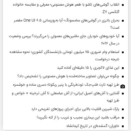
انقلاب گوشی‌های تاشو‌ با طعم هوش مصنوعی؛ معرفی و مقایسه خانواده
گلکسی Z۸
بحران باتری در گوشی‌های سامسونگ؛ آیا به‌روزرسانی One UI ۸.۵ مقصر
است؟
آیا خودروهای خودران جای ماشین‌های معمولی را می‌گیرند؟ بررسی وضعیت
در سال ۲۰۲۶
استعلام وام ضروری ۷۵ میلیون تومانی بازنشستگان کشوری؛ نحوه مشاهده
نتیجه درخواست
این غذای لاکچری را ۱۵ دقیقه‌ای آماده کنید
چگونه می‌توان تصاویر ساخته‌شده با هوش مصنوعی را تشخیص داد؟
طرز تهیه تارت فلپ‌جک توت‌فرنگی با پنیر ریکوتا؛ دسری ساده و خوشمزه
آشنایی با آش‌های اصیل ایرانی؛ از آش عباسعلی تا آش ترخینه + خواص و
طرز تهیه
پارک شیرین قابلیت‌ بالایی برای اجرای پروژهای تفریحی دارد
مراقب باشید این بیماری عجیب و غریب را از کنه نگیرید!
خاوران؛ گمشده‌ای در تاریخ کرمانشاه