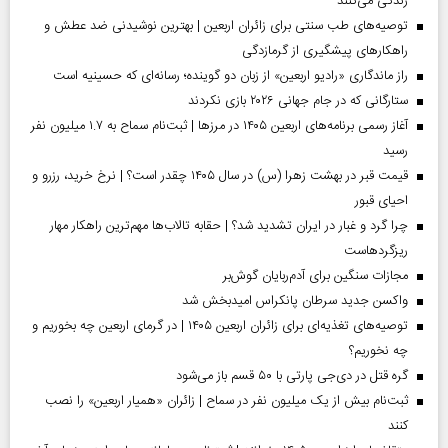
زندگی می‌کنند
توصیه‌های طب سنتی برای زائران اربعین | بهترین نوشیدنی ضد عطش و
راهکارهای پیشگیری از گرمازدگی
راز ماندگاری «رادیو اربعین» از زبان دو گوینده؛ رسانه‌ای که حسینیه است
ستارگانی که در جام جهانی ۲۰۲۶ بازی نکردند
آغاز رسمی برنامه‌های اربعین ۱۴۰۵ در مرز‌ها | ثبت‌نام سماح به ۱.۷ میلیون نفر
رسید
قیمت قبر در بهشت زهرا (س) در سال ۱۴۰۵ چقدر است؟ | نرخ خرید، رزرو و
احیای قبور
چرا گرد و غبار در ایران تشدید شد؟ | حقابه تالاب‌ها مهم‌ترین راهکار مهار
ریزگردهاست
مجازات سنگین برای آدم‌ربایان گوش‌بر
واکسن جدید سرطان پانکراس امیدبخش شد
توصیه‌های تغذیه‌ای برای زائران اربعین ۱۴۰۵ | در گرمای اربعین چه بخوریم و
چه نخوریم؟
گره قتل در دی‌جی پارتی با ۵۰ قسم باز می‌شود
ثبت‌نام بیش از یک میلیون نفر در سماح | زائران «همیار اربعین» را نصب
کنند