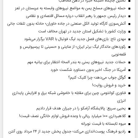
تحلیل جایگاه «شبکه خبر» در ذهن مخاطب
حمله نیروهای مسلح یمن به مواضع نیروهای وابسته به عربستان در تعز
دیدار رئیس‌ جمهور با رهبر انقلاب درباره مسائل اقتصادی و نظامی
آتش‌سوزی کارگاه تولید الکل صنعتی در جاده خاوران؛ حادثه بدون تلفات جانی
وزارت کشور با تشکیل استان جدید در تهران مخالف است
مهدی تاج: بازی‌های فصل جدید لیگ فوتبال با VAR برگزار می‌شود
رکورد‌های ماندگار لیگ برتر ایران؛ از عنایتی و حسینی تا پرسپولیس و
قلعه‌نویی
حملات جدید نیروهای یمنی به بندر المخا؛ انتظار برای بیانیه مهم
آمریکا در جنگ اخیر بدون دستاورد شکست خورد
گوگل جواب می‌دهد؛ چرا کلیک کنیم؟
خرید و فروش روایت!
فناوری کوانتومی چین برای مقابله با خاموشی شبکه برق و افزایش پایداری
انرژی
یحیی سریع: پالایشگاه آرامکو را در جیزان هدف قرار دادیم
کلاهبرداری ۱۰۰ میلیارد ریالی با وعده فروش لوازم خانگی نصف قیمت!
میوه تابستانه با قیمت نوبرانه
رادیو فرهنگ پوست‌اندازی می‌کند؛ جدول پخش جدید از ۲۴ مرداد روی آنتن