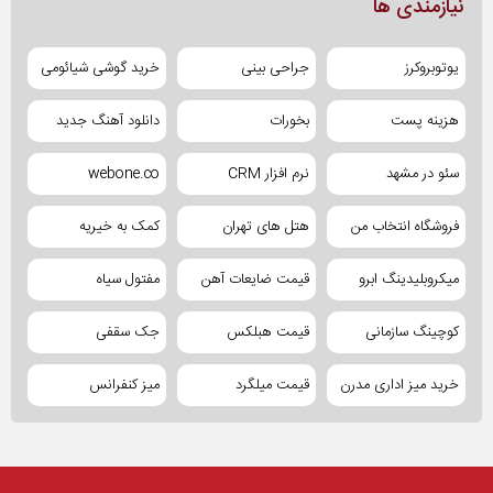
نیازمندی ها
یوتوبروکرز
جراحی بینی
خرید گوشی شیائومی
هزینه پست
بخورات
دانلود آهنگ جدید
سئو در مشهد
نرم افزار CRM
webone.co
فروشگاه انتخاب من
هتل های تهران
کمک به خیریه
میکروبلیدینگ ابرو
قیمت ضایعات آهن
مفتول سیاه
کوچینگ سازمانی
قیمت هبلکس
جک سقفی
خرید میز اداری مدرن
قیمت میلگرد
میز کنفرانس