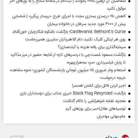
متقاضیان ارز اربعین ۱۴۰۵ بخوانند | ثبت‌نام در سامانه سماح را به روز‌های آخر
موکول نکنید
کاهش ۲۵ درصدی بستری مجدد با اجرای طرح «پرستار پیگیر» | شناسایی
بیش از ۳۰۰۰ مورد جدید سرطان در خانواده بیماران
Castlevania: Belmont’s Curse؛ بازگشت باشکوه شکارچیان خون‌آشام
روی هر لینکی کلیک نکنید، دام کلاهبرداران سایبری همین‌جاست
سرمایه‌گذاری برای رفاه؛ هزینه یا آینده‌سازی؟
بازگشت مسعود شصت‌چی با دردسر‌های تازه؛ از شایعه حضور در میز مذاکره
تا پایان فیلمبرداری «مرد سه‌هزارچهره»
استعلام وام ضروری ۷۵ میلیون تومانی بازنشستگان کشوری؛ نحوه مشاهده
نتیجه درخواست
اجیر کردن قاتل برای کشتن همسر!
بازگشت Black Flag Resynced خبری جذاب برای دوستداران بازی
معجزه، نقشه شوهرکشی را ناکام گذاشت
توصیه‌های هلال‌احمر برای روز‌های گرم
جام‌جهانی مهاجران
ویدئو