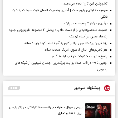
کشورشان این کاررا انجام می‌دهند
سهمیه ۶۰ لیتری پابرجاست | آخرین وضعیت اتصال کارت سوخت به کارت
بانکی
درگیری مرگبار ۲ پسرخاله در پارک
هنرمند منحصر‌به‌فردی را از دست دادیم/ پخش ۲ مجموعه تلویزیونی جدید
زنده‌یاد عبدی در آینده نزدیک
پزشکیان: باید دشمن را وادار کنیم به آنچه امضا کرده پایبند بماند
لغو تحریم‌های ایران از سوی آمریکا صحت ندارد
پاسخ قانون به خشونت در قاب اینستاگرام
اربعین ۱۴۰۵ در قاب صدا؛ روایت بزرگ‌ترین اجتماع شیعیان از شبکه‌های
رادیویی
پیشنهاد سردبیر
بررسی سریال «اعتراف می‌کنم»؛ ساختارشکنی در ژانر پلیسی
ایران + نقد و تحلیل