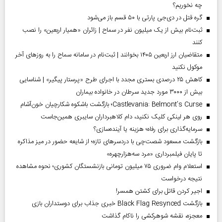
چه نخوریم؟
گره قتل در دی‌جی پارتی با ۵۰ قسم باز می‌شود
ثبت‌نام بیش از یک میلیون نفر در سماح | زائران «همیار اربعین» را نصب
کنند
متقاضیان ارز اربعین ۱۴۰۵ بخوانند | ثبت‌نام در سامانه سماح را به روز‌های آخر
موکول نکنید
کاهش ۲۵ درصدی بستری مجدد با اجرای طرح «پرستار پیگیر» | شناسایی
بیش از ۳۰۰۰ مورد جدید سرطان در خانواده بیماران
Castlevania: Belmont’s Curse؛ بازگشت باشکوه شکارچیان خون‌آشام
روی هر لینکی کلیک نکنید، دام کلاهبرداران سایبری همین‌جاست
سرمایه‌گذاری برای رفاه؛ هزینه یا آینده‌سازی؟
بازگشت مسعود شصت‌چی با دردسر‌های تازه؛ از شایعه حضور در میز مذاکره
تا پایان فیلمبرداری «مرد سه‌هزارچهره»
استعلام وام ضروری ۷۵ میلیون تومانی بازنشستگان کشوری؛ نحوه مشاهده
نتیجه درخواست
اجیر کردن قاتل برای کشتن همسر!
بازگشت Black Flag Resynced خبری جذاب برای دوستداران بازی
معجزه، نقشه شوهرکشی را ناکام گذاشت