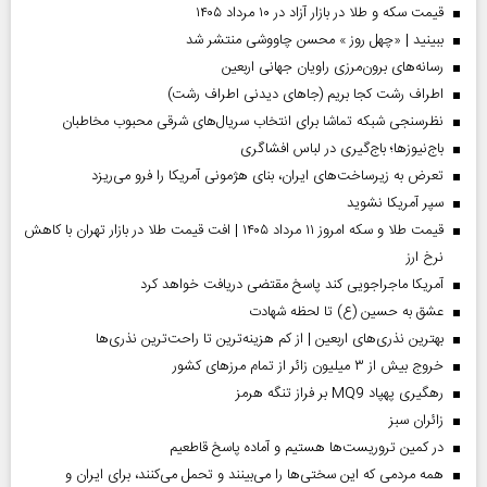
قیمت سکه و طلا در بازار آزاد در ۱۰ مرداد ۱۴۰۵
ببینید | «چهل روز » محسن چاووشی منتشر شد
رسانه‌های برون‌مرزی راویان جهانی اربعین
اطراف رشت کجا بریم (جاهای دیدنی اطراف رشت)
نظرسنجی شبکه تماشا برای انتخاب سریال‌های شرقی محبوب مخاطبان
باج‌نیوزها؛ باج‌گیری در لباس افشاگری
تعرض به زیرساخت‌های ایران، بنای هژمونی آمریکا را فرو می‌ریزد
سپر آمریکا نشوید
قیمت طلا و سکه امروز ۱۱ مرداد ۱۴۰۵ | افت قیمت طلا در بازار تهران با کاهش
نرخ ارز
آمریکا ماجراجویی کند پاسخ مقتضی دریافت خواهد کرد
عشق به حسین (ع) تا لحظه شهادت
بهترین نذری‌های اربعین | از کم هزینه‌ترین تا راحت‌ترین نذری‌ها
خروج بیش از ۳ میلیون زائر از تمام مرز‌های کشور
رهگیری پهپاد MQ9 بر فراز تنگه هرمز
‌زائران سبز
در کمین تروریست‌ها هستیم و آماده پاسخ قاطعیم
همه مردمی که این سختی‌ها را می‌بینند و تحمل می‌کنند، برای ایران و