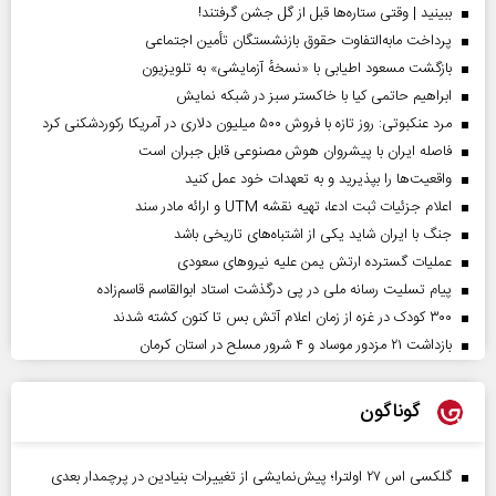
ببینید | وقتی ستاره‌ها قبل از گل جشن گرفتند!
پرداخت مابه‌التفاوت حقوق بازنشستگان تأمین اجتماعی
بازگشت مسعود اطیابی با «نسخهٔ آزمایشی» به تلویزیون
ابراهیم حاتمی کیا با خاکستر سبز در شبکه نمایش
مرد عنکبوتی: روز تازه با فروش ۵۰۰ میلیون دلاری در آمریکا رکوردشکنی کرد
فاصله ایران با پیشرو‌ان هوش مصنوعی قابل جبران است
واقعیت‌ها را بپذیرید و به تعهدات خود عمل کنید
اعلام جزئیات ثبت ادعا، تهیه نقشه UTM و ارائه مادر سند
جنگ با ایران شاید یکی از اشتباه‌های تاریخی باشد
عملیات گسترده ارتش یمن علیه نیروهای سعودی
پیام تسلیت رسانه ملی در پی درگذشت استاد ابوالقاسم قاسم‌زاده
۳۰۰ کودک در غزه از زمان اعلام آتش بس تا کنون کشته شدند
بازداشت ۲۱ مزدور موساد و ۴ شرور مسلح در استان کرمان
گوناگون
گلکسی اس ۲۷ اولترا؛ پیش‌نمایشی از تغییرات بنیادین در پرچمدار بعدی