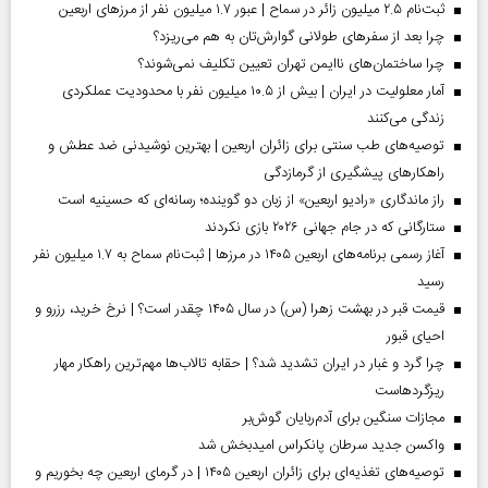
ثبت‌نام ۲.۵ میلیون زائر در سماح | عبور ۱.۷ میلیون نفر از مرز‌های اربعین
چرا بعد از سفرهای طولانی گوارش‌تان به هم می‌ریزد؟
چرا ساختمان‌های ناایمن تهران تعیین تکلیف نمی‌شوند؟
آمار معلولیت در ایران | بیش از ۱۰.۵ میلیون نفر با محدودیت عملکردی
زندگی می‌کنند
توصیه‌های طب سنتی برای زائران اربعین | بهترین نوشیدنی ضد عطش و
راهکارهای پیشگیری از گرمازدگی
راز ماندگاری «رادیو اربعین» از زبان دو گوینده؛ رسانه‌ای که حسینیه است
ستارگانی که در جام جهانی ۲۰۲۶ بازی نکردند
آغاز رسمی برنامه‌های اربعین ۱۴۰۵ در مرز‌ها | ثبت‌نام سماح به ۱.۷ میلیون نفر
رسید
قیمت قبر در بهشت زهرا (س) در سال ۱۴۰۵ چقدر است؟ | نرخ خرید، رزرو و
احیای قبور
چرا گرد و غبار در ایران تشدید شد؟ | حقابه تالاب‌ها مهم‌ترین راهکار مهار
ریزگردهاست
مجازات سنگین برای آدم‌ربایان گوش‌بر
واکسن جدید سرطان پانکراس امیدبخش شد
توصیه‌های تغذیه‌ای برای زائران اربعین ۱۴۰۵ | در گرمای اربعین چه بخوریم و