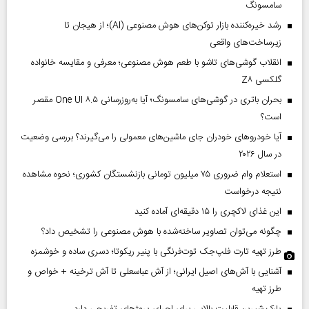
سامسونگ
رشد خیره‌کننده بازار توکن‌های هوش مصنوعی (AI)؛ از هیجان تا
زیرساخت‌های واقعی
انقلاب گوشی‌های تاشو‌ با طعم هوش مصنوعی؛ معرفی و مقایسه خانواده
گلکسی Z۸
بحران باتری در گوشی‌های سامسونگ؛ آیا به‌روزرسانی One UI ۸.۵ مقصر
است؟
آیا خودروهای خودران جای ماشین‌های معمولی را می‌گیرند؟ بررسی وضعیت
در سال ۲۰۲۶
استعلام وام ضروری ۷۵ میلیون تومانی بازنشستگان کشوری؛ نحوه مشاهده
نتیجه درخواست
این غذای لاکچری را ۱۵ دقیقه‌ای آماده کنید
چگونه می‌توان تصاویر ساخته‌شده با هوش مصنوعی را تشخیص داد؟
طرز تهیه تارت فلپ‌جک توت‌فرنگی با پنیر ریکوتا؛ دسری ساده و خوشمزه
آشنایی با آش‌های اصیل ایرانی؛ از آش عباسعلی تا آش ترخینه + خواص و
طرز تهیه