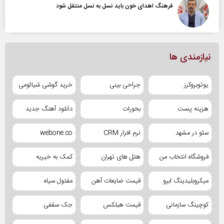
فرهنگ اهدای خون باید نسل به نسل منتقل شود
نیازمندی ها
یوتوبروکرز
جراحی بینی
خرید گوشی شیائومی
هزینه پست
بخورات
دانلود آهنگ جدید
سئو در مشهد
نرم افزار CRM
webone.co
فروشگاه انتخاب من
هتل های تهران
کمک به خیریه
میکروبلیدینگ ابرو
قیمت ضایعات آهن
مفتول سیاه
کوچینگ سازمانی
قیمت هبلکس
جک سقفی