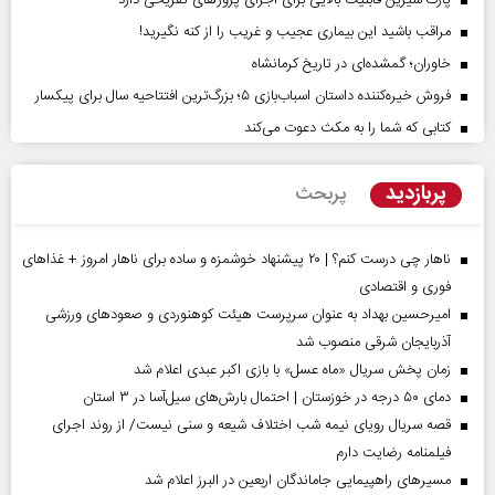
پارک شیرین قابلیت‌ بالایی برای اجرای پروژهای تفریحی دارد
مراقب باشید این بیماری عجیب و غریب را از کنه نگیرید!
خاوران؛ گمشده‌ای در تاریخ کرمانشاه
فروش خیره‌کننده داستان اسباب‌بازی ۵؛ بزرگ‌ترین افتتاحیه سال برای پیکسار
کتابی که شما را به مکث دعوت می‌کند
پربازدید
پربحث
ناهار چی درست کنم؟ | ۲۰ پیشنهاد خوشمزه و ساده برای ناهار امروز + غذاهای
فوری و اقتصادی
امیرحسین بهداد به عنوان سرپرست هیئت کوهنوردی و صعودهای ورزشی
آذربایجان شرقی منصوب شد
زمان پخش سریال «ماه عسل» با بازی اکبر عبدی اعلام شد
دمای ۵۰ درجه در خوزستان | احتمال بارش‌های سیل‌آسا در ۳ استان
قصه سریال رویای نیمه شب اختلاف شیعه و سنی نیست/ از روند اجرای
فیلمنامه رضایت دارم
مسیر‌های راهپیمایی جاماندگان اربعین در البرز اعلام شد