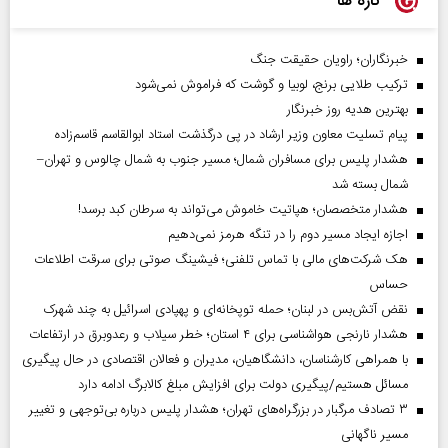
تازه ها
خبرنگاران؛ راویان حقیقت جنگ
ترکیب طلایی برنج، لوبیا و گوشت که فراموش نمی‌شود
بهترین هدیه روز خبرنگار
پیام تسلیت معاون وزیر ارشاد در پی درگذشت استاد ابوالقاسم قاسم‌زاده
هشدار پلیس برای مسافران شمال؛ مسیر جنوب به شمال چالوس و تهران–
شمال بسته شد
هشدار متخصصان؛ هپاتیت خاموش می‌تواند به سرطان کبد برسد!
اجازه ایجاد مسیر دوم را در تنگه هرمز نمی‌دهیم
هک شرکت‌های مالی با تماس تلفنی؛ فیشینگ صوتی برای سرقت اطلاعات
حساس
نقض آتش‌بس در لبنان؛ حمله توپخانه‌ای و پهپادی اسرائیل به چند شهرک
هشدار نارنجی هواشناسی برای ۴ استان؛ خطر سیلاب و رعدوبرق در ارتفاعات
با همراهی کارشناسان، دانشگاهیان، مدیران و فعالان اقتصادی در حال پیگیری
مسائل هستیم/پیگیری دولت برای افزایش مبلغ کالابرگ ادامه دارد
۳ تصادف مرگبار در بزرگراه‌های تهران؛ هشدار پلیس درباره بی‌توجهی و تغییر
مسیر ناگهانی