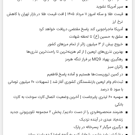
سپر آمریکا نشوید
قیمت طلا و سکه امروز ۱۱ مرداد ۱۴۰۵ | افت قیمت طلا در بازار تهران با کاهش
نرخ ارز
آمریکا ماجراجویی کند پاسخ مقتضی دریافت خواهد کرد
عشق به حسین (ع) تا لحظه شهادت
خروج بیش از ۳ میلیون زائر از تمام مرز‌های کشور
بهترین نذری‌های اربعین | از کم هزینه‌ترین تا راحت‌ترین نذری‌ها
رهگیری پهپاد MQ9 بر فراز تنگه هرمز
‌زائران سبز
در کمین تروریست‌ها هستیم و آماده پاسخ قاطعیم
ثبت‌نام وام اربعین بازنشستگان کشوری آغاز شد | تسهیلات ۲۰ میلیون تومانی
با سود ۵ درصد
سهمیه ۶۰ لیتری پابرجاست | آخرین وضعیت اتصال کارت سوخت به کارت
بانکی
هنرمند منحصر‌به‌فردی را از دست دادیم/ پخش ۲ مجموعه تلویزیونی جدید
زنده‌یاد عبدی در آینده نزدیک
درگیری مرگبار ۲ پسرخاله در پارک
پزشکیان: باید دشمن را وادار کنیم به آنچه امضا کرده پایبند بماند