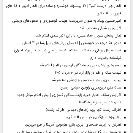
ناهار چی درست کنم؟ | ۲۰ پیشنهاد خوشمزه و ساده برای ناهار امروز + غذاهای
فوری و اقتصادی
امیرحسین بهداد به عنوان سرپرست هیئت کوهنوردی و صعودهای ورزشی
آذربایجان شرقی منصوب شد
زمان پخش سریال «ماه عسل» با بازی اکبر عبدی اعلام شد
دمای ۵۰ درجه در خوزستان | احتمال بارش‌های سیل‌آسا در ۳ استان
قصه سریال رویای نیمه شب اختلاف شیعه و سنی نیست/ از روند اجرای
فیلمنامه رضایت دارم
مسیر‌های راهپیمایی جاماندگان اربعین در البرز اعلام شد
قیمت سکه و طلا در بازار آزاد در ۱۰ مرداد ۱۴۰۵
ببینید | «چهل روز » محسن چاووشی منتشر شد
رسانه‌های برون‌مرزی راویان جهانی اربعین
افزایش سقف اعتبار خرید بازنشستگان کشوری | زمان اعلام مبلغ جدید
تسهیلات خرید از فروشگاه‌ها
اطراف رشت کجا بریم (جاهای دیدنی اطراف رشت)
باج‌نیوزها؛ باج‌گیری در لباس افشاگری
تعرض به زیرساخت‌های ایران، بنای هژمونی آمریکا را فرو می‌ریزد
نظرسنجی شبکه تماشا برای انتخاب سریال‌های شرقی محبوب مخاطبان