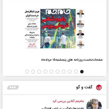
صفحات‌نخست‌روزنامه ها‌ی پنجشنبه‌۱۵ مردادماه
گفت و گو
جام‌جم آنلاین بررسی کرد
باج‌نیوزها؛ باج‌گیری در لباس افشاگری