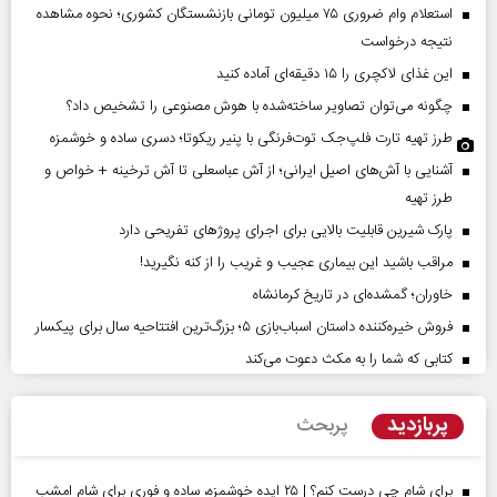
استعلام وام ضروری ۷۵ میلیون تومانی بازنشستگان کشوری؛ نحوه مشاهده
نتیجه درخواست
این غذای لاکچری را ۱۵ دقیقه‌ای آماده کنید
چگونه می‌توان تصاویر ساخته‌شده با هوش مصنوعی را تشخیص داد؟
طرز تهیه تارت فلپ‌جک توت‌فرنگی با پنیر ریکوتا؛ دسری ساده و خوشمزه
آشنایی با آش‌های اصیل ایرانی؛ از آش عباسعلی تا آش ترخینه + خواص و
طرز تهیه
پارک شیرین قابلیت‌ بالایی برای اجرای پروژهای تفریحی دارد
مراقب باشید این بیماری عجیب و غریب را از کنه نگیرید!
خاوران؛ گمشده‌ای در تاریخ کرمانشاه
فروش خیره‌کننده داستان اسباب‌بازی ۵؛ بزرگ‌ترین افتتاحیه سال برای پیکسار
کتابی که شما را به مکث دعوت می‌کند
پربازدید
پربحث
برای شام چی درست کنم؟ | ۲۵ ایده خوشمزه، ساده و فوری برای شام امشب