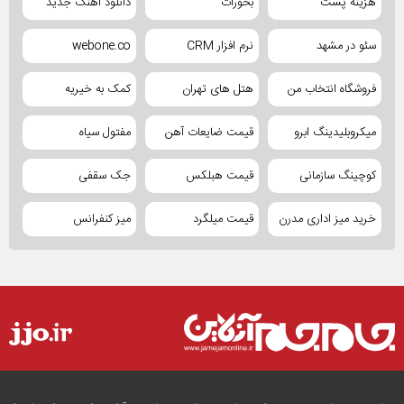
هزینه پست
بخورات
دانلود آهنگ جدید
سئو در مشهد
نرم افزار CRM
webone.co
فروشگاه انتخاب من
هتل های تهران
کمک به خیریه
میکروبلیدینگ ابرو
قیمت ضایعات آهن
مفتول سیاه
کوچینگ سازمانی
قیمت هبلکس
جک سقفی
خرید میز اداری مدرن
قیمت میلگرد
میز کنفرانس