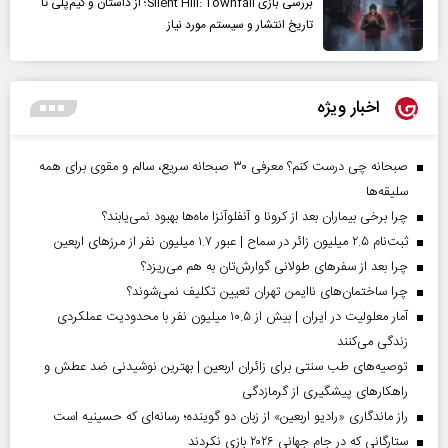
بررسی بازی Silent Hill: Townfall؛ از داستان و گیم‌پلی تا
تاریخ انتشار و سیستم مورد نیاز
اخبار ویژه
صبحانه چی درست کنم؟ معرفی ۳۰ صبحانه سریع، سالم و مقوی برای همه
سلیقه‌ها
چرا برخی بیماران بعد از کرونا و آنفلوآنزا ماه‌ها بهبود نمی‌یابند؟
ثبت‌نام ۲.۵ میلیون زائر در سماح | عبور ۱.۷ میلیون نفر از مرز‌های اربعین
چرا بعد از سفرهای طولانی گوارش‌تان به هم می‌ریزد؟
چرا ساختمان‌های ناایمن تهران تعیین تکلیف نمی‌شوند؟
آمار معلولیت در ایران | بیش از ۱۰.۵ میلیون نفر با محدودیت عملکردی
زندگی می‌کنند
توصیه‌های طب سنتی برای زائران اربعین | بهترین نوشیدنی ضد عطش و
راهکارهای پیشگیری از گرمازدگی
راز ماندگاری «رادیو اربعین» از زبان دو گوینده؛ رسانه‌ای که حسینیه است
ستارگانی که در جام جهانی ۲۰۲۶ بازی نکردند