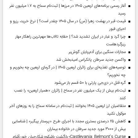
آغاز رسمی برنامه‌های اربعین ۱۴۰۵ در مرز‌ها | ثبت‌نام سماح به ۱.۷ میلیون نفر
رسید
قیمت قبر در بهشت زهرا (س) در سال ۱۴۰۵ چقدر است؟ | نرخ خرید، رزرو و
احیای قبور
چرا گرد و غبار در ایران تشدید شد؟ | حقابه تالاب‌ها مهم‌ترین راهکار مهار
ریزگردهاست
مجازات سنگین برای آدم‌ربایان گوش‌بر
واکسن جدید سرطان پانکراس امیدبخش شد
توصیه‌های تغذیه‌ای برای زائران اربعین ۱۴۰۵ | در گرمای اربعین چه بخوریم و
چه نخوریم؟
گره قتل در دی‌جی پارتی با ۵۰ قسم باز می‌شود
ثبت‌نام بیش از یک میلیون نفر در سماح | زائران «همیار اربعین» را نصب
کنند
متقاضیان ارز اربعین ۱۴۰۵ بخوانند | ثبت‌نام در سامانه سماح را به روز‌های آخر
موکول نکنید
کاهش ۲۵ درصدی بستری مجدد با اجرای طرح «پرستار پیگیر» | شناسایی
بیش از ۳۰۰۰ مورد جدید سرطان در خانواده بیماران
Castlevania: Belmont’s Curse؛ بازگشت باشکوه شکارچیان خون‌آشام