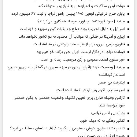
دولت لبنان مذاکرات و امتیازدهی به تل‌آویو را متوقف کند
پایان طرح ترافیکی اربعین ۱۴۰۵ پلیس راهور فراجا با ثبت ۶۷ میلیون تردد
ببینید | خود فروخته‌ها چطور با موساد همکاری می‌کردند؟
اسرائیل به دنبال تخریب روند صلح و بی‌ثبات کردن سوریه و غزه است
ایران و آمریکا در جنگی که عواقب آن محدود به دو کشور نخواهد ماند
فناوری بومی ایران، برتر از هر سامانه وارداتی در منطقه است
فرمانده نهاجا: در دفاع از ملت ایران جان برکف خواهیم بود
خبر ستون اعتماد عمومی و رکن مرجعیت رسانه‌ای است
ببینید | وضعیت تردد زائران اربعین در مرز خسروی در گفتگو با منوچهر حبیبی
استاندار کرمانشاه
اینترنت بی افسار
امیر سرتیپ اکرمی‌نیا: ارتش کاملا آماده است
کارکنان وظیفه فراری برای تعیین تکلیف وضعیت خدمتی به یگان خدمتی
خود مراجعه کنند
زورآزمایی اتمی ترامپ
کفگیر رهگیر به ته دیگ خورد
تا دیر نشده جلوی هوش مصنوعی را بگیرید / AI به انسان مسلط می‌شود؟
هرمز؛ ابتکارعمل در دست ایران