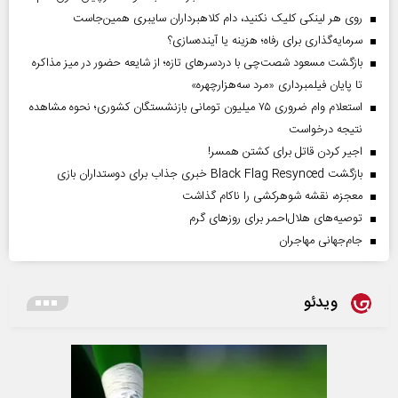
روی هر لینکی کلیک نکنید، دام کلاهبرداران سایبری همین‌جاست
سرمایه‌گذاری برای رفاه؛ هزینه یا آینده‌سازی؟
بازگشت مسعود شصت‌چی با دردسر‌های تازه؛ از شایعه حضور در میز مذاکره
تا پایان فیلمبرداری «مرد سه‌هزارچهره»
استعلام وام ضروری ۷۵ میلیون تومانی بازنشستگان کشوری؛ نحوه مشاهده
نتیجه درخواست
اجیر کردن قاتل برای کشتن همسر!
بازگشت Black Flag Resynced خبری جذاب برای دوستداران بازی
معجزه، نقشه شوهرکشی را ناکام گذاشت
توصیه‌های هلال‌احمر برای روز‌های گرم
جام‌جهانی مهاجران
ویدئو