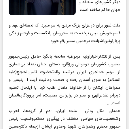
دیگر کشورهای منطقه و
جهان حاکم ساخته است.
ملت غیورایران در عزای بزرگ مردی به سر میبرد که لحظه‌ای عهد و
قسم خویش مبنی برخدمت به محرومان رانگسست و فرجام زندگی
پرباراونیزباشهادت درهمین مسیر رقم خورد.
پس ازانتشاراخباراولیه مربوطبه سانحه بالگرد حامل رئیس‌جمهور
محبوب کشورمان درحوالی ورزقان، دستان دعای تعداد بی‌شماری
از مردم خداجوی ایران درشب والدتحضرت ثامن‌الحجج(علیه
السلام) به سوی آسمان رفت و صحت وعافیت آیت ا...رئیسی و
همراهان ایشان را از خداوند متعال طلب کرد. با اینحال تسلیم
دربرابر تقدیرالهی و صبر در برابراین مصیبت، امر پروردگارعالمیان
است....
همدلی مثال زدنی ملت ایران، اعم از گروه‌ها، احزاب
وشخصیت‌های سیاسی مختلف در پیگیری مستمروضعیت رئیس
جمهور محترم وهمراهان شهید وخدوم ایشان ازجمله دکترحسین